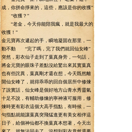
成，你拼命掙來的，這些，應該是你的收獲”
“收獲？”
“老金，今天你能陪我瘋，就是我最大的
收獲！”
金元寶再次遞起的手，瞬地凝固在那里，一
動不動 “完了嗎，完了我們就回仙女峰”
突然，彩衣仙子走到了葉真身旁，一句話，
將金元寶的眼珠子差點沒給驚出來其實葉真
也有些詫異，葉真剛才還在想，今天既然離
開仙女峰了，就得乖乖的回自個居所中修煉
了說實話，仙女峰是個好地方山青水秀靈氣
十足不說，有輔助修煉的寧神液可服用，修
煉時更有彩衣這個大高手指點，有時候，一
句指點就能讓葉真突飛猛進更有美女相伴這
日子，給個神仙都不換葉真本想著，今天出
來了，就無法回去了，沒想到彩衣竟然還要