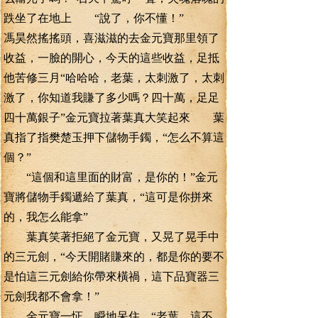
跌坐了在地上 “說了，你不懂！”
馮昊然搖搖頭，喜滋滋的去金元寶那里領了
收益，一臉的開心，今天的這些收益，足抵
他苦修三月“哈哈哈，老葉，太刺激了，太刺
激了，你知道我賺了多少嗎？四十萬，足足
四十萬銀子”金元寶拉著葉真大笑起來 葉
真指了指樊楚玉押下儲物手鐲，“怎么不算這
個？”
“這個和這里面的財富，是你的！”金元
寶將儲物手鐲遞給了葉真，“這可是你拼來
的，我怎么能拿”
葉真笑著拒絕了金元寶，又晃了晃手中
的三元劍，“今天開賭賺來的，都是你的要不
是怕這三元劍給你帶來橫禍，這下品寶器三
元劍我都不會拿！”
金元寶一怔，瞬地呆住，“老葉，這不