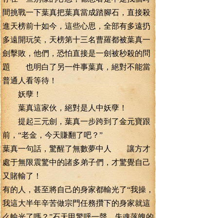
間挑戰一下葉真把葉真當成踏腳石，直接殺
進天榜前十如今，這些心思，全部有多遠扔
多遠開玩笑，天榜第十三名曹羅都被葉真一
劍擊敗，他們，恐怕直接是一劍被秒殺的問
題 也明白了另一件事葉真，絕對不能當
普通人看等待！
妖孽！
葉真這家伙，絕對是人中妖孽！
提起三元劍，葉真一步跨到了金元寶跟
前，“老金，今天賺翻了吧？”
葉真一句話，驚醒了無數夢中人 讓方才
處于無限震驚中的諸多弟子們，才驚覺自己
又賭輸了！
有的人，甚至將自己的身家都輸光了“我操，
我這大半年辛苦做宗門任務攢下的身家就這
么輸光了嗎？”石天甲驚呼一聲，失魂落魄的