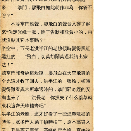
來 “掌門，廖飛白如此胡作非為，你管不
管？”
不等掌門應聲，廖飛白的聲音又響了起
來“你定光峰一脈，除了告狀和欺負小的，再
就沒點其它本事嗎？”
半空中，五長老洪半江的老臉頓時變得黑紅
黑紅的 “飛白，切莫胡鬧莫逼我請出宗
法！”
聽掌門郭奇經這般說，廖飛白在天空飛舞的
全光這才收了回去，洪半江的一張臉，頓時
變得難看異常所幸適時的，掌門郭奇經的安
撫也來了 “洪長老，你損失了什么藥草就
來我這齊天峰補齊吧”
洪半江的老臉，這才好看了一些煙塵散盡的
時候，眾多門人弟子頓時楞了，原本高聳入
云，乃是齊云宗第二高峰的定光峰，直接被