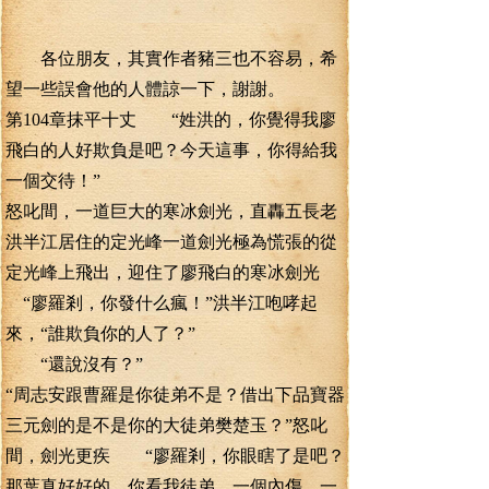
各位朋友，其實作者豬三也不容易，希
望一些誤會他的人體諒一下，謝謝。
第104章抹平十丈 “姓洪的，你覺得我廖
飛白的人好欺負是吧？今天這事，你得給我
一個交待！”
怒叱間，一道巨大的寒冰劍光，直轟五長老
洪半江居住的定光峰一道劍光極為慌張的從
定光峰上飛出，迎住了廖飛白的寒冰劍光
“廖羅剎，你發什么瘋！”洪半江咆哮起
來，“誰欺負你的人了？”
“還說沒有？”
“周志安跟曹羅是你徒弟不是？借出下品寶器
三元劍的是不是你的大徒弟樊楚玉？”怒叱
間，劍光更疾 “廖羅剎，你眼瞎了是吧？
那葉真好好的，你看我徒弟，一個內傷，一