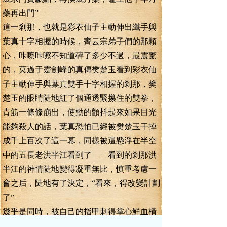
藥再出門”
這一剎那，也就是彩衣仙子主動伸出纖手與
葉真十字相握的時候，齊云宗弟子們的那顆
心，咔嚓咔嚓不知道碎了多少不過，最震驚
的，莫過于靈劍峰的真傳樊楚玉看到彩衣仙
子主動伸手與葉真雙手十字相握的剎那，樊
楚玉的眼睛陡地紅了個通透緊攥住的雙拳，
青筋一條條崩出，使勁的顫抖起來如果目光
能夠殺人的話，葉真恐怕已經被樊楚玉干掉
成千上百次了這一幕，同樣被還懸浮在半空
中的五長老洪半江看到了 看到的剎那洪
半江的神情陡地變得凝重無比，慎重考慮一
會之后，陡地有了決定，“看來，得改變計劃
了”
幾乎是同時，被自己的指甲刺得掌心鮮血橫
流的樊楚玉，也陡地下了決心，身形沖天而