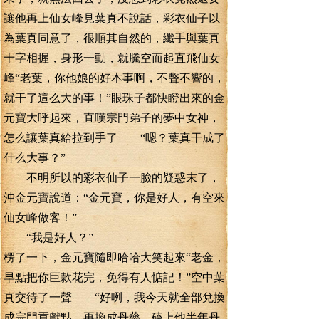
讓他再上仙女峰見葉真不說話，彩衣仙子以
為葉真同意了，很順其自然的，纖手與葉真
十字相握，身形一動，就騰空而起直飛仙女
峰“老葉，你他娘的好本事啊，不聲不響的，
就干了這么大的事！”眼珠子都快瞪出來的金
元寶大呼起來，直嘆宗門弟子的夢中女神，
怎么讓葉真給拉到手了 “嗯？葉真干成了
什么大事？”
不明所以的彩衣仙子一臉的疑惑末了，
沖金元寶說道：“金元寶，你是好人，有空來
仙女峰做客！”
“我是好人？”
楞了一下，金元寶隨即哈哈大笑起來“老金，
早點把你巨款花完，免得有人惦記！”空中葉
真交待了一聲 “好咧，我今天就全部兌換
成宗門貢獻點，再換成丹藥，磕上他半年丹