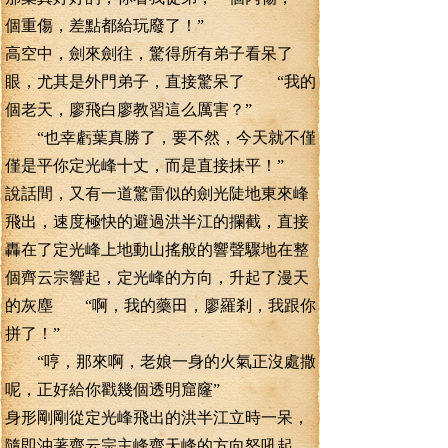
個重傷，差點都給玩廢了！”
高空中，劍來劍往，驚得所有弟子看呆了
眼，尤其是外門弟子，直接驚呆了 “我的
個老天，廖飛白廖教習這么厲害？”
“也幸虧葉真勝了，要不然，今天就不僅
僅是平你定光峰十丈，而是直接抹平！”
說話間，又有一道驚雷似的劍光陡地東來峰
飛出，速度極快的避過洪半江的攔截，直接
轟在了定光峰上地動山搖般的響聲驟地在整
個齊云宗響起，定光峰的方向，升起了漫天
的灰塵 “啊，我的藥田，廖羅剎，我跟你
拼了！”
“哼，那來啊，老娘一身的火氣正沒處撒
呢，正好給你戳幾個透明窟窿”
身形剛剛從定光峰飛出的洪半江立時一呆，
隨即沖著齊云宗主峰齊天峰的方向怒吼起