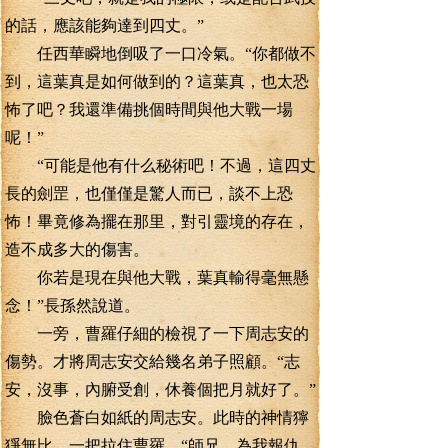
的話，應該能夠達到四丈。”
任西華瞬地倒吸了一口冷氣。“你都做不
到，這葉真是如何做到的？這葉真，也太恐
怖了吧？我還準備挑個時間與他大戰一場
呢！”
“可能是他有什么秘術吧！不過，這四丈
長的劍罡，也僅僅是驚人而已，談不上恐
怖！畢竟修為擺在那里，對引靈境的存在，
造不成多大的傷害。
你若是現在與他大戰，葉真輸得毫無懸
念！”長孫然說道。
一旁，曹羅仔細的檢視了一下周志安的
傷勢。才將周志安交給幾名弟子照顧。“志
安，沒事，內腑受創，休養個把月就好了。”
臉色蒼白如紙的周志安。此時的神情獰
猙無比。一把拉住曹羅。“師兄，為我報仇