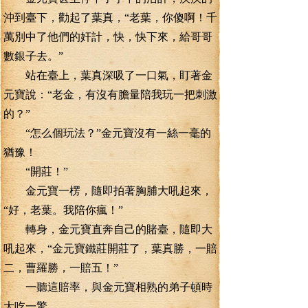
沖到臺下，勸起了葉真，“老葉，你傻啊！千
萬別中了他們的奸計，快，快下來，給哥哥
數銀子去。”
站在臺上，葉真深吸了一口氣，盯著金
元寶說：“老金，有沒有膽量陪我玩一把刺激
的？”
“怎么個玩法？”金元寶沒有一絲一毫的
猶豫！
“開莊！”
金元寶一楞，隨即拍著胸脯大吼起來，
“好，老葉。我陪你瘋！”
轉身，金元寶直奔自己的賭臺，隨即大
吼起來，“金元寶鐵莊開莊了，葉真勝，一賠
二，曹羅勝，一賠五！”
一聽這賠率，與金元寶相熟的弟子頓時
大吃一驚。