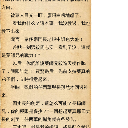
方向。
被眾人目光一盯，廖飛白瞬地怒了。
“看我做什么？這本事，我沒教過，我也
教不出來！”
聞言，眾多宗門長老眼中訝色大盛！
“差點一劍劈殺周志安，看到了沒，這就
是葉師兄的戰力！”
“以后，你們誰說葉師兄殺進天榜作弊
了，我跟誰急！”震驚過后，先前支持葉真的
弟子們，立時得意起來。
半晌，觀戰的任西華與長孫然才回過神
來。
“四丈長的劍罡，這怎么可能？長孫師
兄，你的極限是多少？”一回想起葉真那四丈
長的劍罡，任西華的嘴角就有些發苦。
“三丈吧，就是我的極限，或是配合武技