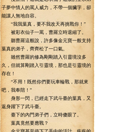
子夢中情人的罵人威力，不帶一個臟字，卻
能讓人無地自容。
“我我葉真，要不我改天再挑戰你！”
被彩衣仙子一罵，曹羅立時退縮了。
聽曹羅這般說，許多像金元寶一般支持
葉真的弟子，齊齊松了一口氣。
雖然曹羅的修為剛剛踏入引靈境沒多
久，但就算剛踏入引靈境，那也是引靈境的
存在！
“不用！既然你們要玩車輪戰，那就來
吧，我奉陪！”
身形一閃，已經走下武斗臺的葉真，又
返身躍下了武斗臺。
臺下的內門弟子們，立時傻眼了。
葉真竟然要應戰？
金元寶甚至停下了手中的活計，疾疾的