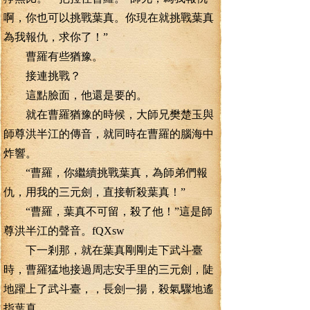
啊，你也可以挑戰葉真。你現在就挑戰葉真
為我報仇，求你了！”
曹羅有些猶豫。
接連挑戰？
這點臉面，他還是要的。
就在曹羅猶豫的時候，大師兄樊楚玉與
師尊洪半江的傳音，就同時在曹羅的腦海中
炸響。
“曹羅，你繼續挑戰葉真，為師弟們報
仇，用我的三元劍，直接斬殺葉真！”
“曹羅，葉真不可留，殺了他！”這是師
尊洪半江的聲音。fQXsw
下一剎那，就在葉真剛剛走下武斗臺
時，曹羅猛地接過周志安手里的三元劍，陡
地躍上了武斗臺，，長劍一揚，殺氣驟地遙
指葉真。