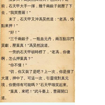
前，石天甲大手一揮，幾千兩銀子就壓了下
去，“我買曹羅！”
末了，石天甲又沖馮昊然道：“老馮，快
點來押！”
“好！”
“三千兩銀子，一瓶血元丹，兩百點宗門
貢獻，壓葉真！”馮昊然說道。
一旁的石天甲頓時楞了，“老馮，你傻
啊，怎么押葉真？”
“你不懂！”
“切，你又裝了是吧？上一次，你是撞了
大運，押中了。可這一次，引靈境對真元
境，你覺得有可能嗎？”石天甲嗤笑起來。
“葉真，來吧！”武斗臺上，曹羅開口
道。
葉真沒有理會曹羅，眼睛一瞇，看向靈