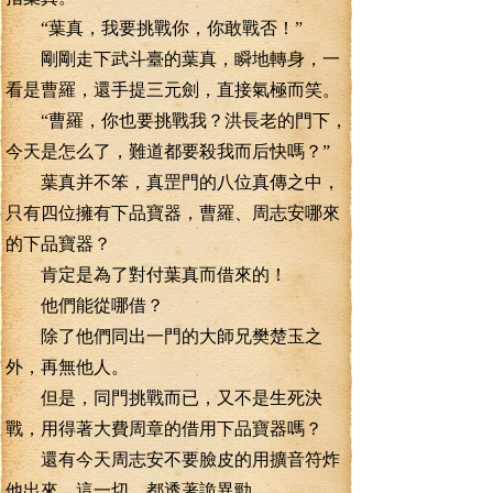
“葉真，我要挑戰你，你敢戰否！”
剛剛走下武斗臺的葉真，瞬地轉身，一
看是曹羅，還手提三元劍，直接氣極而笑。
“曹羅，你也要挑戰我？洪長老的門下，
今天是怎么了，難道都要殺我而后快嗎？”
葉真并不笨，真罡門的八位真傳之中，
只有四位擁有下品寶器，曹羅、周志安哪來
的下品寶器？
肯定是為了對付葉真而借來的！
他們能從哪借？
除了他們同出一門的大師兄樊楚玉之
外，再無他人。
但是，同門挑戰而已，又不是生死決
戰，用得著大費周章的借用下品寶器嗎？
還有今天周志安不要臉皮的用擴音符炸
他出來，這一切，都透著詭異勁。