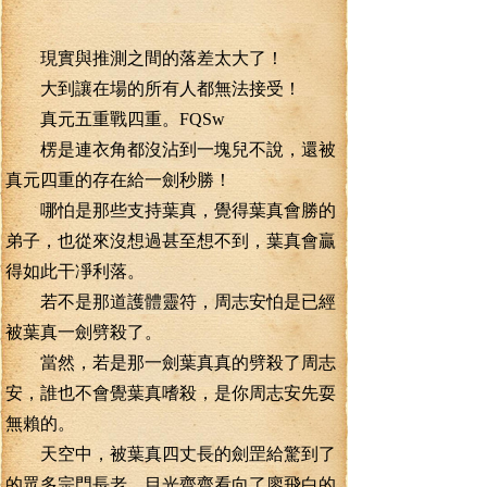
現實與推測之間的落差太大了！
大到讓在場的所有人都無法接受！
真元五重戰四重。FQSw
楞是連衣角都沒沾到一塊兒不說，還被
真元四重的存在給一劍秒勝！
哪怕是那些支持葉真，覺得葉真會勝的
弟子，也從來沒想過甚至想不到，葉真會贏
得如此干凈利落。
若不是那道護體靈符，周志安怕是已經
被葉真一劍劈殺了。
當然，若是那一劍葉真真的劈殺了周志
安，誰也不會覺葉真嗜殺，是你周志安先耍
無賴的。
天空中，被葉真四丈長的劍罡給驚到了
的眾多宗門長老，目光齊齊看向了廖飛白的