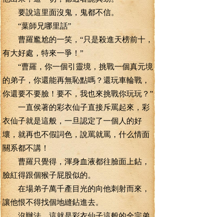
要說這里面沒鬼，鬼都不信。
“葉師兄哪里話”
曹羅尷尬的一笑，“只是殺進天榜前十，
有大好處，特來一爭！”
“曹羅，你一個引靈境，挑戰一個真元境
的弟子，你還能再無恥點嗎？還玩車輪戰，
你還要不要臉！要不，我也來挑戰你玩玩？”
一直侯著的彩衣仙子直接斥罵起來，彩
衣仙子就是這般，一旦認定了一個人的好
壞，就再也不假詞色，說罵就罵，什么情面
關系都不講！
曹羅只覺得，渾身血液都往臉面上鉆，
臉紅得跟個猴子屁股似的。
在場弟子萬千產目光的向他刺射而來，
讓他恨不得找個地縫鉆進去。
沒辦法，這就是彩衣仙子這般的全宗弟