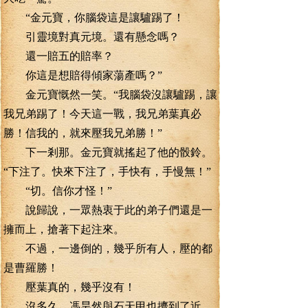
“金元寶，你腦袋這是讓驢踢了！
引靈境對真元境。還有懸念嗎？
還一賠五的賠率？
你這是想賠得傾家蕩產嗎？”
金元寶慨然一笑。“我腦袋沒讓驢踢，讓
我兄弟踢了！今天這一戰，我兄弟葉真必
勝！信我的，就來壓我兄弟勝！”
下一剎那。金元寶就搖起了他的骰鈴。
“下注了。快來下注了，手快有，手慢無！”
“切。信你才怪！”
說歸說，一眾熱衷于此的弟子們還是一
擁而上，搶著下起注來。
不過，一邊倒的，幾乎所有人，壓的都
是曹羅勝！
壓葉真的，幾乎沒有！
沒多久，馮昊然與石天甲也擠到了近