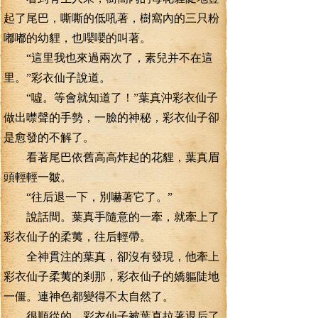
起了尾巴，嘶嘶的低吼著，樹窩內的三只粉
嘟嘟的幼貍，也嚶嚶的叫著。
“這里我也來過兩次了，素兒并不在這
里。”彩衣仙子說道。
“噓。等會就知道了！”葉真沖彩衣仙子
做出噤聲的手勢，一臉的神秘，彩衣仙子卻
是愈發的不解了。
看著尾巴依舊高高炸起的花貍，葉真眉
頭輕輕一皺。
“往后退一下，別嚇著它了。”
說話間。葉真手隨意的一牽，就牽上了
彩衣仙子的柔荑，往后輕帶。
全神貫注的葉真，卻沒有發現，他牽上
彩衣仙子柔荑的剎那，彩衣仙子的嬌軀陡地
一僵。連神色都變得不太自然了。
很順從的，彩衣仙子被葉真拉著退后了