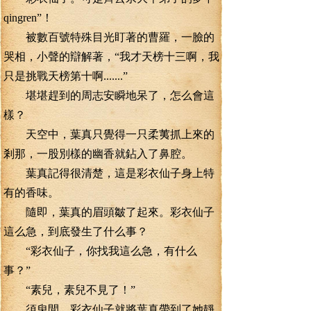
qingren”！
被數百號特殊目光盯著的曹羅，一臉的
哭相，小聲的辯解著，“我才天榜十三啊，我
只是挑戰天榜第十啊.......”
堪堪趕到的周志安瞬地呆了，怎么會這
樣？
天空中，葉真只覺得一只柔荑抓上來的
剎那，一股別樣的幽香就鉆入了鼻腔。
葉真記得很清楚，這是彩衣仙子身上特
有的香味。
隨即，葉真的眉頭皺了起來。彩衣仙子
這么急，到底發生了什么事？
“彩衣仙子，你找我這么急，有什么
事？”
“素兒，素兒不見了！”
須臾間。彩衣仙子就將葉真帶到了她靜