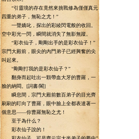
“引靈境的存在竟然來挑戰修為僅僅真元
四重的弟子，無恥之尤！”
一聲嬌叱，探出的彩綾閃電般的收回。
空中彩光一閃，瞬間就消失了無影無蹤。
“彩衣仙子，剛剛出手的是彩衣仙子！”
宗門大殿前，眼尖的內門弟子已經興奮的尖
叫起來。
“剛剛打我的是彩衣仙子？”
翻身而起吐出一顆帶血大牙的曹羅，一
臉的納悶。[詞書/閣]
瞬息間，宗門大殿前數百弟子的目光齊
刷刷的盯向了曹羅，眼中臉上全都表達著一
個意思——你曹羅無恥之尤！
至于為什么？
彩衣仙子說的！
彩衣仙子。可是齊云宗大半弟子的夢中”