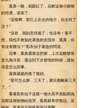
葉真一聽，就眼紅了，花貍這個小寵物
的待遇，老高了。
“這樣啊，那它上次去的地方，你去找了
沒？”
“沒有，我刻意找過了，也沒有！要不
然，我也不會如此著急的去找你，葉真，你
有沒有辦法？”彩衣仙子著急的問道。
這事，葉真還真沒把握，上次花貍發情
是九個月前，還沒到下次發情的時候，誰知
道是怎么回事。
葉真緩緩的搖了搖頭。
“那可怎么辦，三天了，素兒都離家三天
了。”
看著彩衣仙子這樣一個大高手差點因為
花貍這個寵物給急哭，葉真頗有些無語。這
時候，葉真也只能死馬當活馬醫。