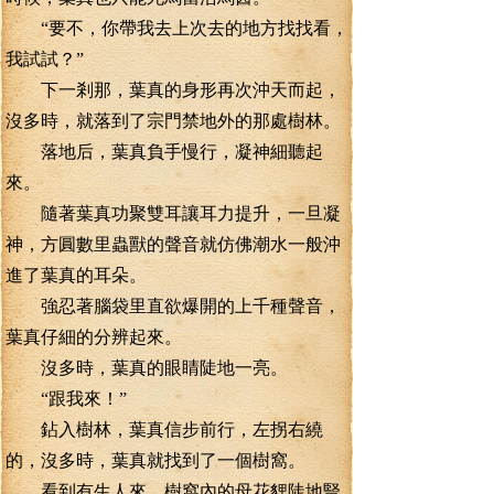
“要不，你帶我去上次去的地方找找看，
我試試？”
下一剎那，葉真的身形再次沖天而起，
沒多時，就落到了宗門禁地外的那處樹林。
落地后，葉真負手慢行，凝神細聽起
來。
隨著葉真功聚雙耳讓耳力提升，一旦凝
神，方圓數里蟲獸的聲音就仿佛潮水一般沖
進了葉真的耳朵。
強忍著腦袋里直欲爆開的上千種聲音，
葉真仔細的分辨起來。
沒多時，葉真的眼睛陡地一亮。
“跟我來！”
鉆入樹林，葉真信步前行，左拐右繞
的，沒多時，葉真就找到了一個樹窩。
看到有生人來，樹窩內的母花貍陡地豎