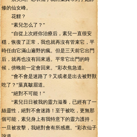
修的仙女峰。
花貍？
“素兒怎么了？”
“自從上次經你治療后，素兒一直很安
穩，恢復了正常，我也就再沒有管束它，平
時任由它滿山遍野的瘋。但是三天前它出門
后，就再也沒有回來過。平常它出門的時
候，傍晚前一定會回來。”彩衣焦急道。
“會不會是迷路了？又或者是出去被野獸
吃了？”葉真皺眉道。
“絕對不可能！”
“素兒日日被我的靈力滋養，已經有了一
絲靈性，絕對不會迷路！至于被吃，更無那
個可能，素兒身上有我特意下的靈力護持，
一旦被攻擊，我絕對會有所感應。”彩衣仙子
說道。