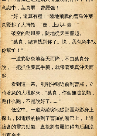
意識中，葉真弱，曹羅強！
“好，還算有種！”陸地飛騰的曹羅沖葉
真豎起了大拇指，“走，上武斗臺！”
破空的勁風聲，陡地從天空響起。
“葉真，總算找到你了。快，我有急事找
你幫忙！”
一道彩影突地從天而降，不由葉真分
說，一把抓住葉真手腕，就帶著葉真沖天而
起。
看到這一幕。剛剛沖到近前到曹羅，立
時著急的大吼起來，“葉真，你個無膽鼠類，
跑什么跑，不是說好了.......”
低空中。一道彩綾突地從那團彩影身上
探出，閃電般的抽到了曹羅的嘴巴上，上邊
蘊含的靈力勁氣，直接將曹羅抽得向后翻滾
出百余米。