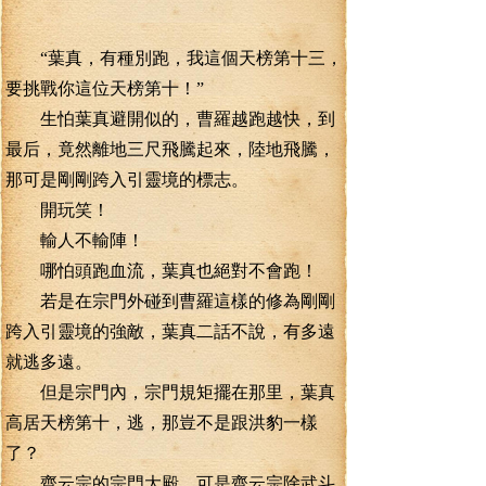
“葉真，有種別跑，我這個天榜第十三，
要挑戰你這位天榜第十！”
生怕葉真避開似的，曹羅越跑越快，到
最后，竟然離地三尺飛騰起來，陸地飛騰，
那可是剛剛跨入引靈境的標志。
開玩笑！
輸人不輸陣！
哪怕頭跑血流，葉真也絕對不會跑！
若是在宗門外碰到曹羅這樣的修為剛剛
跨入引靈境的強敵，葉真二話不說，有多遠
就逃多遠。
但是宗門內，宗門規矩擺在那里，葉真
高居天榜第十，逃，那豈不是跟洪豹一樣
了？
齊云宗的宗門大殿，可是齊云宗除武斗