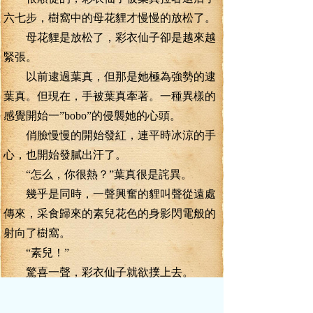
六七步，樹窩中的母花貍才慢慢的放松了。
母花貍是放松了，彩衣仙子卻是越來越
緊張。
以前逮過葉真，但那是她極為強勢的逮
葉真。但現在，手被葉真牽著。一種異樣的
感覺開始一”bobo”的侵襲她的心頭。
俏臉慢慢的開始發紅，連平時冰涼的手
心，也開始發膩出汗了。
“怎么，你很熱？”葉真很是詫異。
幾乎是同時，一聲興奮的貍叫聲從遠處
傳來，采食歸來的素兒花色的身影閃電般的
射向了樹窩。
“素兒！”
驚喜一聲，彩衣仙子就欲撲上去。
“等著。不要動！”
葉真再次拉住彩衣仙子，這一次，卻拉