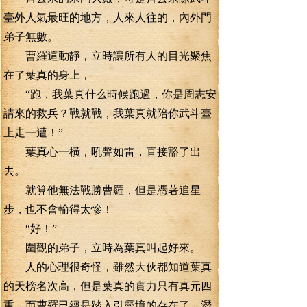
臺外人氣最旺的地方，人來人往的，內外門
弟子無數。
曹羅這動靜，立時讓所有人的目光聚焦
在了葉真的身上，
“跑，我葉真什么時候跑過，你是周志安
請來的救兵？戰就戰，我葉真就陪你武斗臺
上走一遭！”
葉真心一橫，吼聲如雷，直接豁了出
去。
就算他無法戰勝曹羅，但是憑著追星
步，也不會輸得太慘！
“好！”
圍觀的弟子，立時為葉真叫起好來。
人的心理很奇怪，雖然大伙都知道葉真
的天榜名次高，但是葉真的實力只有真元四
重，而曹羅已經是踏入引靈境的存在了，潛