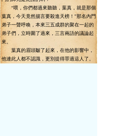
“喂，你們都過來聽聽，葉真，就是那個
葉真，今天竟然揚言要殺進天榜！”那名內門
弟子一聲呼喚，本來三五成群的聚在一起的
弟子們，立時圍了過來，三言兩語的議論起
來。
葉真的眉頭皺了起來，在他的影響中，
他連此人都不認識，更別提得罪過這人了。
“老葉，此人姓周，名為周志元，據說修
為已經達到了真元五重巔峰，乃是岳承祖的
姑表親，同在洪長老門下修煉......”金元寶在
邊上悄悄補充了一句，立時解決了葉真的疑
惑。
“剛成為內門弟子，就要殺進天榜，這也
太狂了吧？”
“是啊，天榜上的師兄，除了任西華外，
哪個不是四五年的老牌內門弟子。”