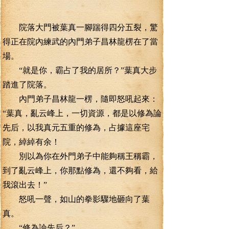
院落大門被葉真一腳踹得四分五裂，驚
得正在院內練武的內門弟子昌林龍楞在了當
場。
“就是你，霸占了我的居所？”葉真大步
踏進了院落。
內門弟子昌林龍一楞，隨即怒吼起來：
“葉真，亂云峰上，一切資源，都是以修為論
先后，以我真元五重的修為，占據這座宅
院，綽綽有余！
別以為你在外門弟子中能夠稱王稱霸，
到了亂云峰上，你那點修為，還不夠看，給
我滾出去！”
怒吼一聲，如山的拳影驟地砸向了葉
真。
“修為論先后？”