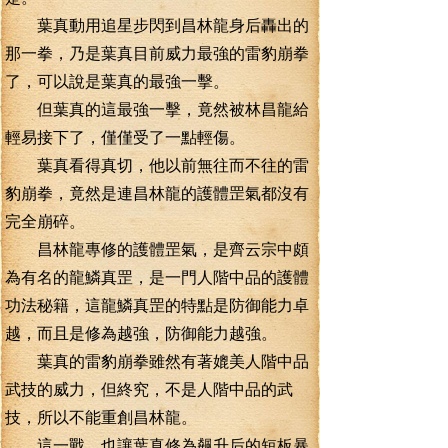
葉真動用追星步閃到昌林龍身后轟出的
那一拳，乃是葉真目前威力最強的雷豹崩拳
了，可以說是葉真的最強一擊。
但葉真的這最強一擊，竟然被林昌龍給
輕易接下了，僅僅受了一點輕傷。
葉真看得真切，他以前無往而不往的雷
豹崩拳，竟然是連昌林龍的護體罡氣都沒有
完全崩碎。
昌林龍專修的護體罡氣，是齊云宗中頗
為有名的龍鱗真罡，是一門人階中品的護體
功法秘籍，這龍鱗真罡的特點是防御能力卓
越，而且是修為越強，防御能力越強。
葉真的雷豹崩拳雖然有著媲美人階中品
武技的威力，但終究，不是人階中品的武
技，所以不能重創昌林龍。
這一戰，也讓葉真修為飆升后的短板暴