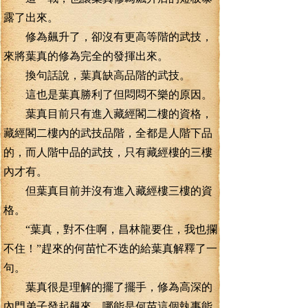
露了出來。
修為飆升了，卻沒有更高等階的武技，
來將葉真的修為完全的發揮出來。
換句話說，葉真缺高品階的武技。
這也是葉真勝利了但悶悶不樂的原因。
葉真目前只有進入藏經閣二樓的資格，
藏經閣二樓內的武技品階，全都是人階下品
的，而人階中品的武技，只有藏經樓的三樓
內才有。
但葉真目前并沒有進入藏經樓三樓的資
格。
“葉真，對不住啊，昌林龍要住，我也攔
不住！”趕來的何苗忙不迭的給葉真解釋了一
句。
葉真很是理解的擺了擺手，修為高深的
內門弟子發起飆來，哪能是何苗這個執事能