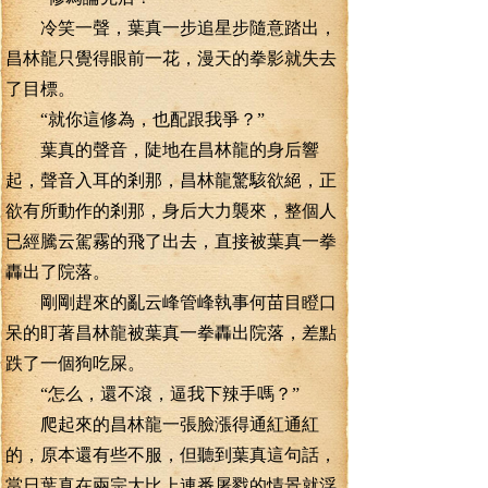
冷笑一聲，葉真一步追星步隨意踏出，
昌林龍只覺得眼前一花，漫天的拳影就失去
了目標。
“就你這修為，也配跟我爭？”
葉真的聲音，陡地在昌林龍的身后響
起，聲音入耳的剎那，昌林龍驚駭欲絕，正
欲有所動作的剎那，身后大力襲來，整個人
已經騰云駕霧的飛了出去，直接被葉真一拳
轟出了院落。
剛剛趕來的亂云峰管峰執事何苗目瞪口
呆的盯著昌林龍被葉真一拳轟出院落，差點
跌了一個狗吃屎。
“怎么，還不滾，逼我下辣手嗎？”
爬起來的昌林龍一張臉漲得通紅通紅
的，原本還有些不服，但聽到葉真這句話，
當日葉真在兩宗大比上連番屠戮的情景就浮