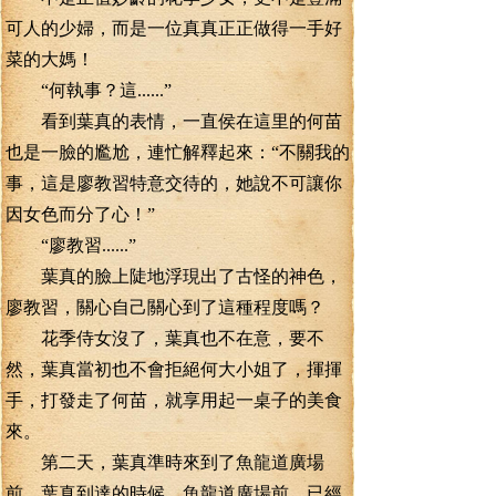
可人的少婦，而是一位真真正正做得一手好
菜的大媽！
“何執事？這......”
看到葉真的表情，一直侯在這里的何苗
也是一臉的尷尬，連忙解釋起來：“不關我的
事，這是廖教習特意交待的，她說不可讓你
因女色而分了心！”
“廖教習......”
葉真的臉上陡地浮現出了古怪的神色，
廖教習，關心自己關心到了這種程度嗎？
花季侍女沒了，葉真也不在意，要不
然，葉真當初也不會拒絕何大小姐了，揮揮
手，打發走了何苗，就享用起一桌子的美食
來。
第二天，葉真準時來到了魚龍道廣場
前，葉真到達的時候，魚龍道廣場前，已經