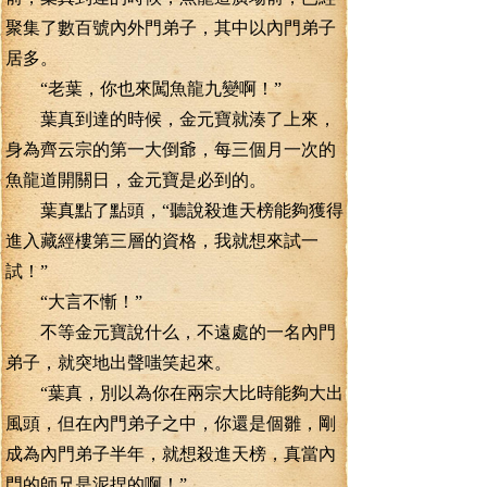
聚集了數百號內外門弟子，其中以內門弟子
居多。
“老葉，你也來闖魚龍九變啊！”
葉真到達的時候，金元寶就湊了上來，
身為齊云宗的第一大倒爺，每三個月一次的
魚龍道開關日，金元寶是必到的。
葉真點了點頭，“聽說殺進天榜能夠獲得
進入藏經樓第三層的資格，我就想來試一
試！”
“大言不慚！”
不等金元寶說什么，不遠處的一名內門
弟子，就突地出聲嗤笑起來。
“葉真，別以為你在兩宗大比時能夠大出
風頭，但在內門弟子之中，你還是個雛，剛
成為內門弟子半年，就想殺進天榜，真當內
門的師兄是泥捏的啊！”