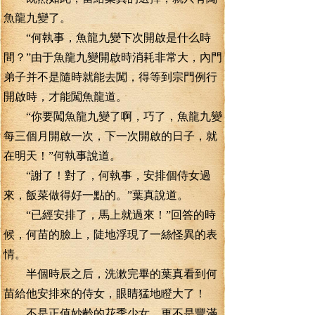
魚龍九變了。
“何執事，魚龍九變下次開啟是什么時
間？”由于魚龍九變開啟時消耗非常大，內門
弟子并不是隨時就能去闖，得等到宗門例行
開啟時，才能闖魚龍道。
“你要闖魚龍九變了啊，巧了，魚龍九變
每三個月開啟一次，下一次開啟的日子，就
在明天！”何執事說道。
“謝了！對了，何執事，安排個侍女過
來，飯菜做得好一點的。”葉真說道。
“已經安排了，馬上就過來！”回答的時
候，何苗的臉上，陡地浮現了一絲怪異的表
情。
半個時辰之后，洗漱完畢的葉真看到何
苗給他安排來的侍女，眼睛猛地瞪大了！
不是正值妙齡的花季少女，更不是豐滿