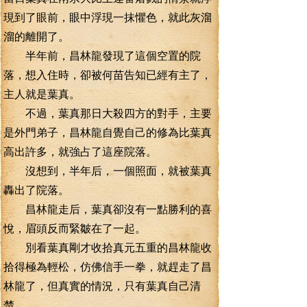
現到了眼前，眼中浮現一抹懼色，就此灰溜
溜的離開了。
半年前，昌林龍發現了這個空置的院
落，想入住時，卻被何苗告知已經有主了，
主人就是葉真。
不過，葉真那日大殺四方的對手，主要
是外門弟子，昌林龍自覺自己的修為比葉真
高出許多，就強占了這座院落。
沒想到，半年后，一個照面，就被葉真
轟出了院落。
昌林龍走后，葉真卻沒有一點勝利的喜
悅，眉頭反而緊皺在了一起。
別看葉真剛才收拾真元五重的昌林龍收
拾得極為輕松，仿佛信手一拳，就趕走了昌
林龍了，但真實的情況，只有葉真自己清
楚。