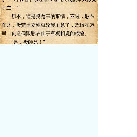
宗主。”
原本，這是樊楚玉的事情，不過，彩衣
在此，樊楚玉立即就改變主意了，想留在這
里，創造個跟彩衣仙子單獨相處的機會。
“是，樊師兄！”
那名為岳承祖的內門弟子應聲前來的剎
那，葉真跟蒙小月的神情，卻是變了，尤其
是葉真，聽到那人的名字，就像是聽到了仇
人的名字一般。
“小月，是不是這個人？”葉真低聲問
道。
蒙小月咬著嘴唇輕點了點頭，葉真神情
一厲，驟地沖岳承祖喝問道：“你就是岳承祖
是吧？這六年來每年往陰山郡城蒙川家里送
安家銀子的宗門任務，都是你完成的是吧？”
聽葉真這么一問，岳承祖目光一動，看