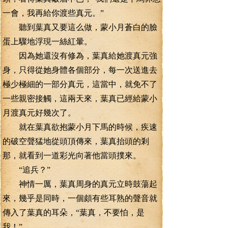
一會，我再給你渡些真元。”
聽到葉真又要這么做，蒙小月蒼白的臉
蛋上驟地浮現一絲紅暈。
因為她還沒有修為，葉真給她渡真元強
身，只得從她身體各個部分，每一次送進去
極少極細的一部分真元，這當中，就免不了
一些親密接觸，這兩天來，葉真已經給蒙小
月渡真元好幾次了。
就在葉真欲抱蒙小月下馬的時候，疾速
的破空聲猛地從頭頂傳來，葉真抬頭的剎
那，就看到一道彩光向著他當頭撲來。
“追兵？”
神情一厲，葉真周身的真元立時鼓蕩起
來，幾乎是同時，一個頗有些耳熟的聲音就
傳入了葉真的耳朵，“葉真，不要怕，是
我！”