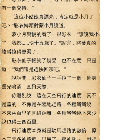
有一個交待。”
“這位小姑娘真漂亮，肯定就是小月了
吧？”彩衣轉頭對蒙小月說道。
蒙小月警惕的看了一眼彩衣，“誰說我小
了，我都......快十五歲了。”說完，將葉真的
胳膊拉得更緊了。
彩衣仙子輕笑了幾聲，也不在意，只是
道：“我們還是趕快回宗吧。”
說話間，彩衣仙子一手拉了一個，周身
靈光噴涌，直飛天際。
你還別說，這在天空飛行的速度，真不
是蓋的，不像是在陸地趕路，各種彎彎繞，
本來兩百里的直線距離，各種彎彎繞下來少
說也得三四百里。
飛行速度本身就是騎馬趕路的數倍，原
本三天多的路程，只用了一夜的功夫，就趕