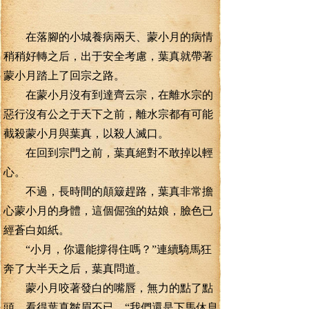
在落腳的小城養病兩天、蒙小月的病情
稍稍好轉之后，出于安全考慮，葉真就帶著
蒙小月踏上了回宗之路。
在蒙小月沒有到達齊云宗，在離水宗的
惡行沒有公之于天下之前，離水宗都有可能
截殺蒙小月與葉真，以殺人滅口。
在回到宗門之前，葉真絕對不敢掉以輕
心。
不過，長時間的顛簸趕路，葉真非常擔
心蒙小月的身體，這個倔強的姑娘，臉色已
經蒼白如紙。
“小月，你還能撐得住嗎？”連續騎馬狂
奔了大半天之后，葉真問道。
蒙小月咬著發白的嘴唇，無力的點了點
頭，看得葉真皺眉不已，“我們還是下馬休息