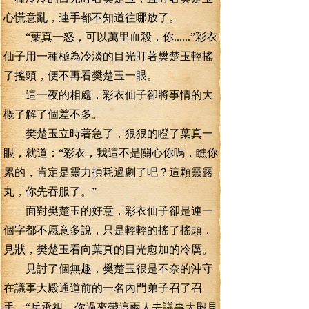
心慌意亂，連手都不知道往哪放了。
“葉真一怒，可以萬里血殺，你......”彩衣
仙子用一種極為冷淡的目光盯著樊楚玉輕搖
了搖頭，便不再看樊楚玉一眼。
這一夜的相處，彩衣仙子卻將事情的大
概了解了個差不多。
樊楚玉立時著急了，狠狠的瞪了葉真一
眼，就道：“彩衣，我這不是關心你嗎，瞧你
累的，肯定是靈力損耗過劇了吧？這顆靈露
丸，你先吞服了。”
面對樊楚玉的好意，彩衣仙子卻是連一
個字都不愿意多說，只是輕輕的搖了搖頭，
見狀，樊楚玉看向葉真的目光愈加的冷厲。
見討了個無趣，樊楚玉很是不奈的沖守
在議事大殿通道前的一名內門弟子召了召
手，“岳承祖，你過來帶這兩人去議事大殿見