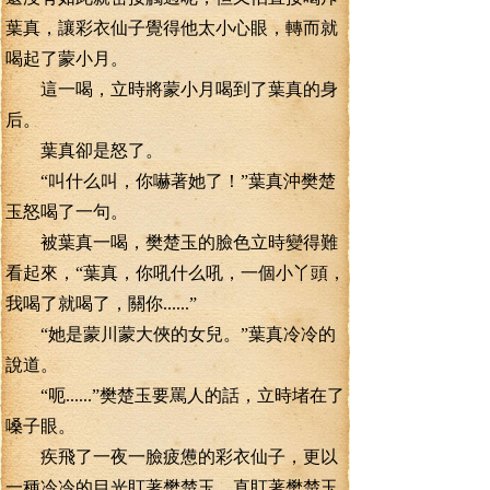
葉真，讓彩衣仙子覺得他太小心眼，轉而就
喝起了蒙小月。
這一喝，立時將蒙小月喝到了葉真的身
后。
葉真卻是怒了。
“叫什么叫，你嚇著她了！”葉真沖樊楚
玉怒喝了一句。
被葉真一喝，樊楚玉的臉色立時變得難
看起來，“葉真，你吼什么吼，一個小丫頭，
我喝了就喝了，關你......”
“她是蒙川蒙大俠的女兒。”葉真冷冷的
說道。
“呃......”樊楚玉要罵人的話，立時堵在了
嗓子眼。
疾飛了一夜一臉疲憊的彩衣仙子，更以
一種冷冷的目光盯著樊楚玉，直盯著樊楚玉