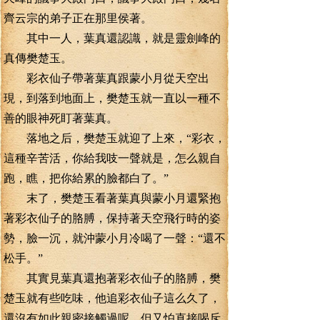
齊云宗的弟子正在那里侯著。
其中一人，葉真還認識，就是靈劍峰的
真傳樊楚玉。
彩衣仙子帶著葉真跟蒙小月從天空出
現，到落到地面上，樊楚玉就一直以一種不
善的眼神死盯著葉真。
落地之后，樊楚玉就迎了上來，“彩衣，
這種辛苦活，你給我吱一聲就是，怎么親自
跑，瞧，把你給累的臉都白了。”
末了，樊楚玉看著葉真與蒙小月還緊抱
著彩衣仙子的胳膊，保持著天空飛行時的姿
勢，臉一沉，就沖蒙小月冷喝了一聲：“還不
松手。”
其實見葉真還抱著彩衣仙子的胳膊，樊
楚玉就有些吃味，他追彩衣仙子這么久了，
還沒有如此親密接觸過呢，但又怕直接喝斥