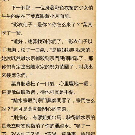
下一剎那，一位身著彩色衣裙的少女俏
生生的站在了葉真跟蒙小月面前。
“彩衣仙子，是你？你怎么來了？”葉真
吃了一驚。
“還好，總算找到你們了。”彩衣仙子以
手撫胸，松了一口氣，“是廖姐姐叫我來的，
她說既然離水宗都殺到宗門興師問罪了，那
你們肯定逃出離水宗的勢力范圍了，叫我出
來接應你們。”
葉真聽著松了一口氣，心里驟地一暖，
這廖飛白廖教習，待他可真是不錯。
“離水宗殺到宗門興師問罪了，宗門怎么
說？”這可是葉真最關心的問題。
“別擔心，有廖姐姐出馬，駭得離水宗的
長老立時答應撤消了你的通緝令。”頓了一
下，彩衣仙子又道，“不過，這件事，終歸得