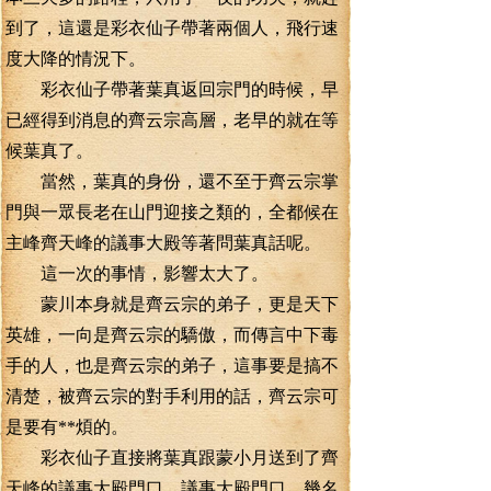
到了，這還是彩衣仙子帶著兩個人，飛行速
度大降的情況下。
彩衣仙子帶著葉真返回宗門的時候，早
已經得到消息的齊云宗高層，老早的就在等
候葉真了。
當然，葉真的身份，還不至于齊云宗掌
門與一眾長老在山門迎接之類的，全都候在
主峰齊天峰的議事大殿等著問葉真話呢。
這一次的事情，影響太大了。
蒙川本身就是齊云宗的弟子，更是天下
英雄，一向是齊云宗的驕傲，而傳言中下毒
手的人，也是齊云宗的弟子，這事要是搞不
清楚，被齊云宗的對手利用的話，齊云宗可
是要有**煩的。
彩衣仙子直接將葉真跟蒙小月送到了齊
天峰的議事大殿門口，議事大殿門口，幾名