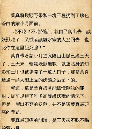
葉真將幾顆野果和一塊干糧扔到了臉色
蒼白的蒙小月面前。
“吃不吃？不吃的話，就自己爬出去，讓
妖獸吃了，又或者讓離水宗的人捉回去，也
比你在這里餓死強！”
葉真帶著蒙小月進入陰山山脈已經三天
了，三天來，斬殺妖獸無數，就連貼身的幻
影蛇王甲也被撕開了一道大口子，那是葉真
遭遇一頭人階上品的妖狼之后留下的。
就這，還是葉真憑著能聽懂獸語的能
耐，提前規避了許多高等級妖獸的情況下。
但是，層出不窮的妖獸，并不是讓葉真最頭
痛的問題。
葉真最頭痛的問題，是三天來不吃不喝
的蒙小月。