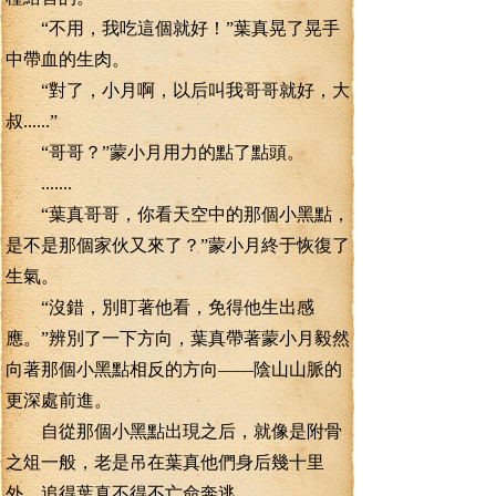
“不用，我吃這個就好！”葉真晃了晃手
中帶血的生肉。
“對了，小月啊，以后叫我哥哥就好，大
叔......”
“哥哥？”蒙小月用力的點了點頭。
.......
“葉真哥哥，你看天空中的那個小黑點，
是不是那個家伙又來了？”蒙小月終于恢復了
生氣。
“沒錯，別盯著他看，免得他生出感
應。”辨別了一下方向，葉真帶著蒙小月毅然
向著那個小黑點相反的方向——陰山山脈的
更深處前進。
自從那個小黑點出現之后，就像是附骨
之俎一般，老是吊在葉真他們身后幾十里
外，追得葉真不得不亡命奔逃。