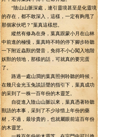
“陰山山脈深處，連引靈境甚至是化靈境
的存在，都不敢深入，這樣，一定有夠甩了
那個家伙吧？”葉真這樣想。
縱然有修為在身，葉真跟蒙小月在山林
中前進的極慢，葉真時不時的停下腳步聆聽
一下附近蟲獸的聲音，免得不小心闖入地階
妖獸的領地，那樣的話，可就真的要完蛋
了。
路過一處山澗的葉真照例聆聽的時候，
在幾只金光玉兔談話聲的指引下，葉真成功
的采到了一株一百年份的木靈芝。
自從進入陰山山脈以來，葉真憑著聆聽
獸語的本事，采到了不少珍惜上年份的藥
材，不過，最珍貴的，也就屬眼前這百年份
的木靈芝。
一株百年份的木靈芝，在宗門中可以換