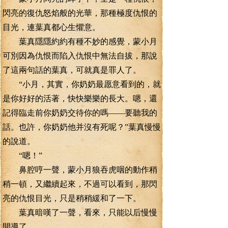
閃亮的復仇怒焰般的光華，那種極度仇恨的
目光，連葉真都心生懼意。
葉真隱隱約約有種不妙的感覺，蒙小月
可別因為仇恨而陷入仇恨中無法自拔，那說
了這兩句話的葉真，可就真是罪人了。
“小月，其實，你奶奶最愿意看到的，就
是你好好的活著，快快樂樂的長大。嗯，還
記得臨走前你奶奶交待你的嗎——要聽我的
話。也許，你奶奶他并沒有死呢？”葉真慢慢
的說道。
“嗯！”
鼻腔哼一聲，蒙小月狼吞虎咽的動作稍
稍一頓，又繼續起來，不過可以看到，那閃
亮的仇恨目光，只是稍稍緩和了一下。
葉真暗嘆了一聲，看來，只能以后慢慢
開導了。