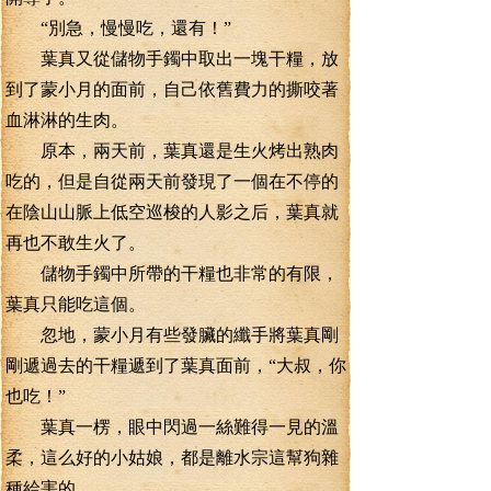
“別急，慢慢吃，還有！”
葉真又從儲物手鐲中取出一塊干糧，放
到了蒙小月的面前，自己依舊費力的撕咬著
血淋淋的生肉。
原本，兩天前，葉真還是生火烤出熟肉
吃的，但是自從兩天前發現了一個在不停的
在陰山山脈上低空巡梭的人影之后，葉真就
再也不敢生火了。
儲物手鐲中所帶的干糧也非常的有限，
葉真只能吃這個。
忽地，蒙小月有些發臟的纖手將葉真剛
剛遞過去的干糧遞到了葉真面前，“大叔，你
也吃！”
葉真一楞，眼中閃過一絲難得一見的溫
柔，這么好的小姑娘，都是離水宗這幫狗雜
種給害的。