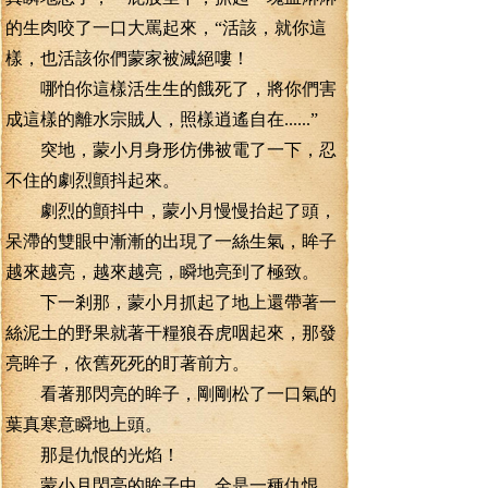
的生肉咬了一口大罵起來，“活該，就你這
樣，也活該你們蒙家被滅絕嘍！
哪怕你這樣活生生的餓死了，將你們害
成這樣的離水宗賊人，照樣逍遙自在......”
突地，蒙小月身形仿佛被電了一下，忍
不住的劇烈顫抖起來。
劇烈的顫抖中，蒙小月慢慢抬起了頭，
呆滯的雙眼中漸漸的出現了一絲生氣，眸子
越來越亮，越來越亮，瞬地亮到了極致。
下一剎那，蒙小月抓起了地上還帶著一
絲泥土的野果就著干糧狼吞虎咽起來，那發
亮眸子，依舊死死的盯著前方。
看著那閃亮的眸子，剛剛松了一口氣的
葉真寒意瞬地上頭。
那是仇恨的光焰！
蒙小月閃亮的眸子中，全是一種仇恨，