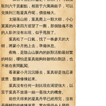
取到六千貢獻點，相當于六萬兩銀子，可以
兌換到三瓶凝真丹呢，價值極大。
太陽落山前，葉真爬上一顆大樹，小心
翼翼的向著四方巡望了一圈，那個陰魂不散
的人影并沒有出現，似乎甩脫了。
葉真松了一口氣，找了一株參天的大
樹，將蒙小月抱上去，準備休息。
夜晚，是陰山山脈內的妖獸活動最頻繁
的時刻，哪怕是葉真能夠聆聽明白獸語，也
不敢在夜間亂闖。
看著蒙小月沉沉睡去，葉真卻是強忍著
疲憊，盤膝修煉起來。
葉真沒有任何一刻比現在渴望強大，以
至于葉真不放過一絲一毫強大的機會。
前些天得來的凝真丹早已經用完，沒有
丹藥輔助的修煉速度，實在慢得令人發指。