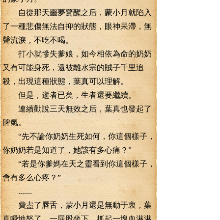
自從那天噩夢驚醒之后，蒙小月就陷入
了一種悲傷無法自抑的狀態，眼神呆滯，無
聲流淚，不吃不喝。
打小就慘失爹娘，如今相依為命的奶奶
又有可能身死，還被離水宗的賊子千里追
殺，出現這種狀態，葉真可以理解。
但是，逝者已矣，生者還要繼續。
連續勸說三天無效之后，葉真也發起了
脾氣。
“先不論你奶奶生死如何，你這個樣子，
你奶奶若是知道了，她該有多心痛？”
“若是你爹媽在天之靈看到你這個樣子，
會有多么心疼？”
.......
費盡了唇舌，蒙小月還是無動于衷，葉
真瞬地怒了，一屁股坐下，抓起一塊血淋淋