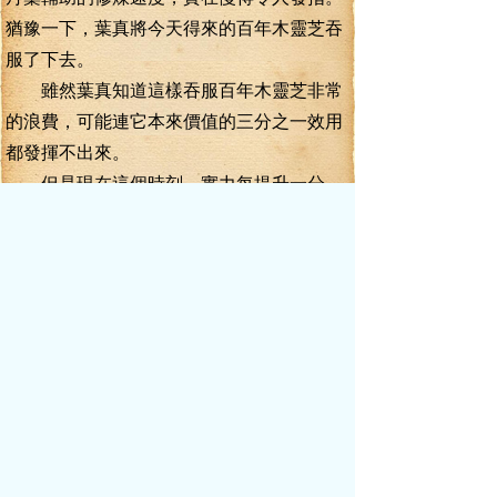
猶豫一下，葉真將今天得來的百年木靈芝吞
服了下去。
雖然葉真知道這樣吞服百年木靈芝非常
的浪費，可能連它本來價值的三分之一效用
都發揮不出來。
但是現在這個時刻，實力每提升一分，
就能夠多一分保命的機會。
百年木靈芝入腹，其中蘊含的強大藥力
化開的同時，一氣混元功運轉開來，開始將
那磅礴的藥力化慢慢轉化為純粹的真元。
不過，是藥三分毒，磅礴的藥力之中，
卻蘊含著很多無法轉化成真元的藥毒雜質，
這些藥毒雜質，正常情況下，都需要用真元
慢慢煉化。
所以，直接吞服藥材，其實是上一件很
危險的事情，稍有不慎，就會被其中蘊含的