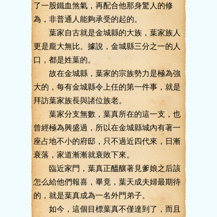
了一股鐵血煞氣，再配合他那身驚人的修
為，非普通人能夠承受的起的。
葉家自古就是金城縣的大族，葉家族人
更是龐大無比。據說，金城縣三分之一的人
口，都是姓葉的。
故在金城縣，葉家的宗族勢力是極為強
大的，每有金城縣令上任的第一件事，就是
拜訪葉家族長與諸位族老。
葉家分支無數，葉真所在的這一支，也
曾經極為興盛過，所以在金城縣城內有著一
座占地不小的府邸，只不過近四代來，日漸
衰落，家道漸漸就衰敗下來。
臨近家門，葉真正醞釀著見爹娘之后該
怎么給他們報喜，畢竟，葉天成夫婦最期待
的，就是葉真成為一名外門弟子。
如今，這個目標葉真不僅達到了，而且