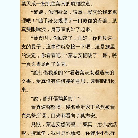
葉天成一把抓住葉真的肩頭說道。
“爹娘，你們歇著，這事，就交給我來處
理吧！”隨手給父親喂了一口療傷的丹藥，葉
真雙眼噙淚，身形霍的站了起來。
“葉真啊，你回來了，正好，你也算這一
支的長子，這事你就交接一下吧，這是族里
的決定，你看看吧！”葉志安輕咳了一聲，將
一頁文書遞向了葉真。
“誰打傷我爹的？”看著葉志安遞過來的
文書，葉真沒有任何接的意思，厲聲喝問起
來。
“說，誰打傷我爹的！”
葉真連聲怒喝，幾名葉府家丁竟然被葉
真氣勢所懾，目光都看向了葉志安。
見狀，葉志安怒喝聲：“葉真，怎么說話
呢，按輩份，我可是你族叔，你爹拒不執行