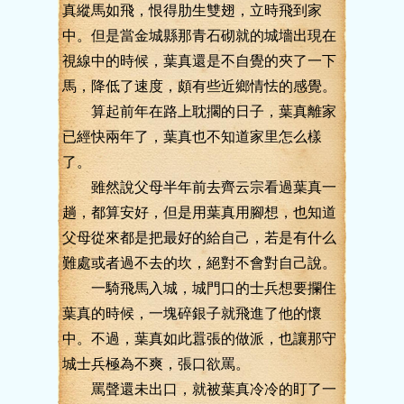
真縱馬如飛，恨得肋生雙翅，立時飛到家
中。但是當金城縣那青石砌就的城墻出現在
視線中的時候，葉真還是不自覺的夾了一下
馬，降低了速度，頗有些近鄉情怯的感覺。
算起前年在路上耽擱的日子，葉真離家
已經快兩年了，葉真也不知道家里怎么樣
了。
雖然說父母半年前去齊云宗看過葉真一
趟，都算安好，但是用葉真用腳想，也知道
父母從來都是把最好的給自己，若是有什么
難處或者過不去的坎，絕對不會對自己說。
一騎飛馬入城，城門口的士兵想要攔住
葉真的時候，一塊碎銀子就飛進了他的懷
中。不過，葉真如此囂張的做派，也讓那守
城士兵極為不爽，張口欲罵。
罵聲還未出口，就被葉真冷冷的盯了一