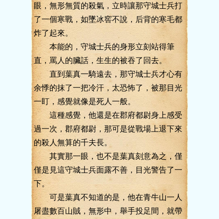
眼，無形無質的殺氣，立時讓那守城士兵打
了一個寒戰，如墜冰窖不說，后背的寒毛都
炸了起來。
本能的，守城士兵的身形立刻站得筆
直，罵人的臟話，生生的被吞了回去。
直到葉真一騎遠去，那守城士兵才心有
余悸的抹了一把冷汗，太恐怖了，被那目光
一盯，感覺就像是死人一般。
這種感覺，他還是在郡府都尉身上感受
過一次，郡府都尉，那可是從戰場上退下來
的殺人無算的千夫長。
其實那一眼，也不是葉真刻意為之，僅
僅是見這守城士兵面露不善，目光警告了一
下。
可是葉真不知道的是，他在青牛山一人
屠盡數百山賊，無形中，舉手投足間，就帶