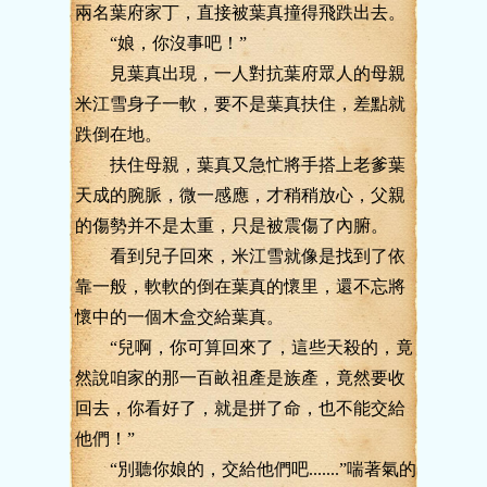
兩名葉府家丁，直接被葉真撞得飛跌出去。
“娘，你沒事吧！”
見葉真出現，一人對抗葉府眾人的母親
米江雪身子一軟，要不是葉真扶住，差點就
跌倒在地。
扶住母親，葉真又急忙將手搭上老爹葉
天成的腕脈，微一感應，才稍稍放心，父親
的傷勢并不是太重，只是被震傷了內腑。
看到兒子回來，米江雪就像是找到了依
靠一般，軟軟的倒在葉真的懷里，還不忘將
懷中的一個木盒交給葉真。
“兒啊，你可算回來了，這些天殺的，竟
然說咱家的那一百畝祖產是族產，竟然要收
回去，你看好了，就是拼了命，也不能交給
他們！”
“別聽你娘的，交給他們吧.......”喘著氣的