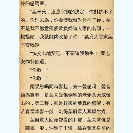
停的怒罵著。
“葉米氏，這是宗族的決定，你對抗不了
的。你別以為，你耍潑我就對付不了你，要
不是我不愿意落個欺負婦道人家的名頭，一
根指頭，我就能夠收拾了你。”葉府大管家葉
志安喝道。
“快交出地契吧，不要逼我動手！”葉志
安作勢欲逼。
“你敢！”
“你敢！”
兩聲怒喝同時響起，第一聲怒喝，聲音
頗為微弱，是葉真受傷倒地的老爹葉天成發
出的，第二聲，卻是趕來的葉真的怒喝，有
若春雷炸響一般，刺得葉府眾人耳膜生疼。
葉府眾人回頭觀看的剎那，葉真就像是
一陣風一般，沖進了里邊，擋在葉真身前的