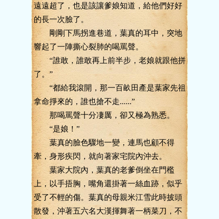
遠遠超了，也是該讓爹娘知道，給他們好好
的長一次臉了。
剛剛下馬拐進巷道，葉真的耳中，突地
響起了一陣撕心裂肺的喝罵聲。
“誰敢，誰敢再上前半步，老娘就跟他拼
了。”
“都給我滾開，那一百畝田產是葉家先祖
拿命掙來的，誰也搶不走......”
那喝罵聲十分凄厲，卻又極為熟悉。
“是娘！”
葉真的臉色驟地一變，連馬也顧不得
牽，身形疾閃，就向著家宅院內沖去。
葉家大院內，葉真的老爹倒坐在門檻
上，以手捂胸，嘴角還掛著一絲血跡，似乎
受了不輕的傷。葉真的母親米江雪此時披頭
散發，沖著五六名大漢揮舞著一柄菜刀，不