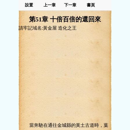
設置
上一章
下一章
書頁
第51章 十倍百倍的還回來
請牢記域名:黃金屋 造化之王
當奔馳在通往金城縣的黃土古道時，葉