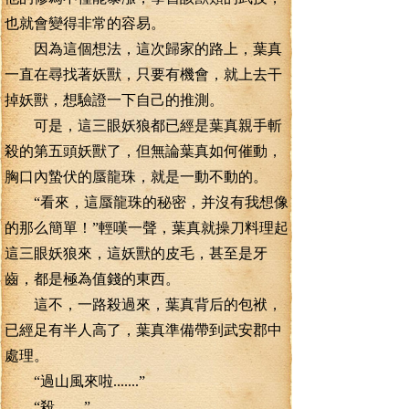
也就會變得非常的容易。
因為這個想法，這次歸家的路上，葉真
一直在尋找著妖獸，只要有機會，就上去干
掉妖獸，想驗證一下自己的推測。
可是，這三眼妖狼都已經是葉真親手斬
殺的第五頭妖獸了，但無論葉真如何催動，
胸口內蟄伏的蜃龍珠，就是一動不動的。
“看來，這蜃龍珠的秘密，并沒有我想像
的那么簡單！”輕嘆一聲，葉真就操刀料理起
這三眼妖狼來，這妖獸的皮毛，甚至是牙
齒，都是極為值錢的東西。
這不，一路殺過來，葉真背后的包袱，
已經足有半人高了，葉真準備帶到武安郡中
處理。
“過山風來啦.......”
“殺........”