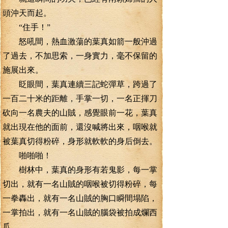
頭沖天而起。
“住手！”
怒吼間，熱血激蕩的葉真如箭一般沖過
了過去，不加思索，一身實力，毫不保留的
施展出來。
眨眼間，葉真連續三記蛇彈草，跨過了
一百二十米的距離，手掌一切，一名正揮刀
砍向一名農夫的山賊，感覺眼前一花，葉真
就出現在他的面前，還沒喊將出來，咽喉就
被葉真切得粉碎，身形就軟軟的身后倒去。
啪啪啪！
樹林中，葉真的身形有若鬼影，每一掌
切出，就有一名山賊的咽喉被切得粉碎，每
一拳轟出，就有一名山賊的胸口瞬間塌陷，
一掌拍出，就有一名山賊的腦袋被拍成爛西
瓜。