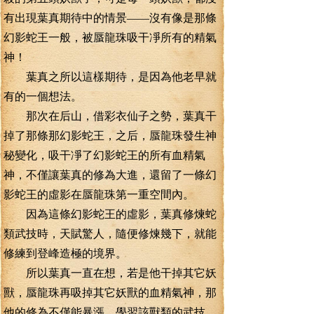
有出現葉真期待中的情景——沒有像是那條
幻影蛇王一般，被蜃龍珠吸干凈所有的精氣
神！
葉真之所以這樣期待，是因為他老早就
有的一個想法。
那次在后山，借彩衣仙子之勢，葉真干
掉了那條那幻影蛇王，之后，蜃龍珠發生神
秘變化，吸干凈了幻影蛇王的所有血精氣
神，不僅讓葉真的修為大進，還留了一條幻
影蛇王的虛影在蜃龍珠第一重空間內。
因為這條幻影蛇王的虛影，葉真修煉蛇
類武技時，天賦驚人，隨便修煉幾下，就能
修練到登峰造極的境界。
所以葉真一直在想，若是他干掉其它妖
獸，蜃龍珠再吸掉其它妖獸的血精氣神，那
他的修為不僅能暴漲，學習該獸類的武技，