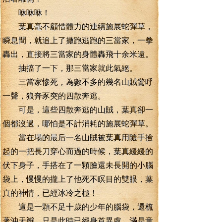
咻咻咻！
葉真毫不顧惜體力的連續施展蛇彈草，
瞬息間，就追上了撒跑逃跑的三當家，一拳
轟出，直接將三當家的身體轟飛十余米遠。
抽搐了一下，那三當家就此氣絕。
三當家慘死，為數不多的幾名山賊驚呼
一聲，狼奔豕突的四散奔逃。
可是，這些四散奔逃的山賊，葉真卻一
個都沒過，哪怕是不計消耗的施展蛇彈草。
當在場的最后一名山賊被葉真用隨手撿
起的一把長刀穿心而過的時候，葉真緩緩的
伏下身子，手搭在了一顆臉還未長開的小腦
袋上，慢慢的攏上了他死不瞑目的雙眼，葉
真的神情，已經冰冷之極！
這是一顆不足十歲的少年的腦袋，還梳
著沖天辮，只是此時已經身首異處，滿是童