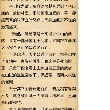
半刻鐘之后，葉真聽著聲音趕到了半山
腰的一處樹林里，眼前極度血腥的一幕，卻
讓葉真的眼睛立時怒睜，周身血氣忍不住的
激蕩起來。
很顯然，這應該是一支過青牛山的商
隊，還有一部分依附于商隊，豈圖跟在商隊
之后安全過山的普通老百姓。
不過此時，大半普通老百姓，卻是倒在
了血泊中，商隊的護衛、腳夫更是死傷慘
重，只留下四名看上去練血四五重的武者，
在山賊的重重圍攻下，保護著一個商人模樣
的老頭。
至于其它的普通老百姓，若是稍有躲閃
不及，就會被山賊一刀梟首，樹林里，更滿
是斷肢殘臂。
就這瞬間的功夫，已經有兩顆婦孺的人