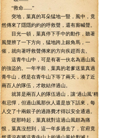
“救命.......”
突地，葉真的耳朵猛地一豎，風中，竟
然傳來了隱隱約約的呼救聲，還有廝喊聲。
目光一頓，葉真停下手中的動作，聽著
風聲辨了一下方向，猛地跨上銀角馬，一
催，就向著呼救聲傳來的方向疾趕而去。
這青牛山中，可是有著一伙名為過山風
的強盜的。一年半前，葉真的老爹送葉真過
青牛山，楞是在青牛山下等了兩天，湊了近
兩百人的隊伍，才敢結伴過山。
就算是兩百人的隊伍過山，讓‘過山風’稍
有忌憚，但過山風那伙人還是放下話來，每
人交了十兩銀子的過路費才得以安全通過。
從那時起，葉真就對這過山風頗為痛
恨，葉真沒想到，這一年多過去了，官府竟
然還沒有將這青牛山上的過山風給剿滅！