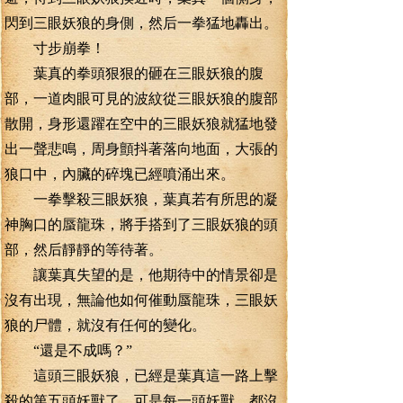
閃到三眼妖狼的身側，然后一拳猛地轟出。
寸步崩拳！
葉真的拳頭狠狠的砸在三眼妖狼的腹
部，一道肉眼可見的波紋從三眼妖狼的腹部
散開，身形還躍在空中的三眼妖狼就猛地發
出一聲悲鳴，周身顫抖著落向地面，大張的
狼口中，內臟的碎塊已經噴涌出來。
一拳擊殺三眼妖狼，葉真若有所思的凝
神胸口的蜃龍珠，將手搭到了三眼妖狼的頭
部，然后靜靜的等待著。
讓葉真失望的是，他期待中的情景卻是
沒有出現，無論他如何催動蜃龍珠，三眼妖
狼的尸體，就沒有任何的變化。
“還是不成嗎？”
這頭三眼妖狼，已經是葉真這一路上擊
殺的第五頭妖獸了，可是每一頭妖獸，都沒