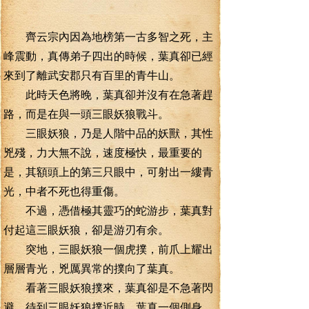
齊云宗內因為地榜第一古多智之死，主
峰震動，真傳弟子四出的時候，葉真卻已經
來到了離武安郡只有百里的青牛山。
此時天色將晚，葉真卻并沒有在急著趕
路，而是在與一頭三眼妖狼戰斗。
三眼妖狼，乃是人階中品的妖獸，其性
兇殘，力大無不說，速度極快，最重要的
是，其額頭上的第三只眼中，可射出一縷青
光，中者不死也得重傷。
不過，憑借極其靈巧的蛇游步，葉真對
付起這三眼妖狼，卻是游刃有余。
突地，三眼妖狼一個虎撲，前爪上耀出
層層青光，兇厲異常的撲向了葉真。
看著三眼妖狼撲來，葉真卻是不急著閃
避，待到三眼妖狼撲近時，葉真一個側身，