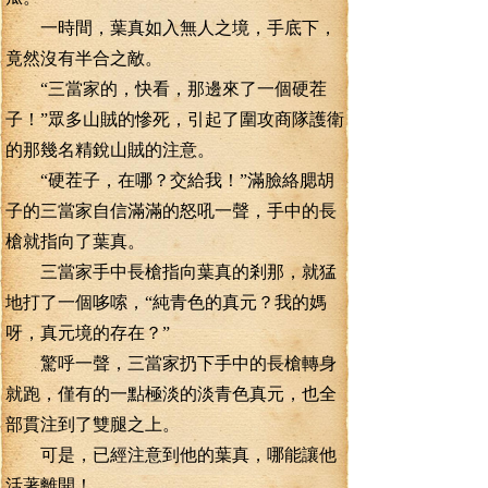
一時間，葉真如入無人之境，手底下，
竟然沒有半合之敵。
“三當家的，快看，那邊來了一個硬茬
子！”眾多山賊的慘死，引起了圍攻商隊護衛
的那幾名精銳山賊的注意。
“硬茬子，在哪？交給我！”滿臉絡腮胡
子的三當家自信滿滿的怒吼一聲，手中的長
槍就指向了葉真。
三當家手中長槍指向葉真的剎那，就猛
地打了一個哆嗦，“純青色的真元？我的媽
呀，真元境的存在？”
驚呼一聲，三當家扔下手中的長槍轉身
就跑，僅有的一點極淡的淡青色真元，也全
部貫注到了雙腿之上。
可是，已經注意到他的葉真，哪能讓他
活著離開！