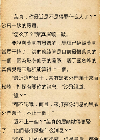
“葉真，你最近是不是得罪什么人了？”
沙飛一臉的嚴肅。
“怎么了？”葉真眉頭一皺。
要說與葉真有恩怨的，馬琿已經被葉真
當眾干掉了。洪豹應該算是目前最恨葉真的
一個，因為彩衣仙子的關系，居于靈劍峰的
真傳樊楚玉勉強能算得上一個。
“最近這些日子，常有黑衣外門弟子來百
松峰，打探有關你的消息。”沙飛說道。
“誰？”
“都不認識，而且，來打探你消息的黑衣
外門弟子，不止一個！”
“還不止一個？”葉真的眉頭皺得更緊
了，“他們都打探些什么消息？”
“很多，扯的方面很廣，但是最后，都會