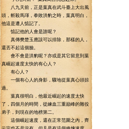
八九天前，正是葉真在武斗臺上大出風
頭，斬殺馬琿，拳敗洪豹之時，葉真明白，
他這是遭人惦記了。
惦記他的人會是誰呢？
真傳樊楚玉應該可以排除，那樣的人，
還丟不起這個臉。
會不會是洪豹呢？亦或是其它留意到葉
真崛起速度太快的有心人？
有心人？
一個有心人的身影，驟地從葉真心頭掠
過。
葉真很明白，他最近崛起的速度太快
了，四個月的時間，從練血三重巔峰的雜役
弟子，到現在的地榜第二。
這個崛起速度，還在正常范圍之內，齊
云宗也不是沒有，但凡是有這個修煉速度