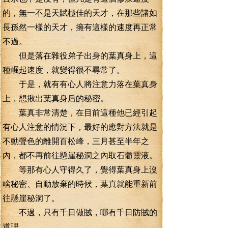
的，無一不是天賦極佳的天才，在那些諸如
長孫然一樣的天才，擁有這樣的速度再正常
不過。
但是落在雜役弟子出身的葉真身上，這
種崛起速度，就變得很不尋常了。
于是，就有有心人將注意力落在葉真身
上，想揪出葉真身后的秘密。
葉真非常清楚，在目前這種他已經引起
有心人注意的情況下，最好的應對方法就是
不動聲色的離開百松峰，三月甚至半年之
內，都不再前往懸崖秘洞之內取石髓靈液。
等那有心人守得久了，覺得葉真身上沒
啥秘密、自動放棄的時候，葉真就能重新前
往懸崖秘洞了。
不過，只有千日做賊，哪有千日防賊的
道理。