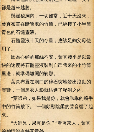
卻是越來越勝。
懸崖秘洞內，一切如常，近十天沒來，
葉真布置在斷筍處的竹筒，已經接了小半筒
青色的石髓靈液。
石髓靈液十天的存量，應該足夠父母使
用了。
因為心頭的那絲不安，葉真幾乎是以最
快的速度將石髓靈液裝到自己帶來的小竹筒
里邊，就準備離開的剎那。
葉真布置在洞口的碎石突地發出滾動的
聲響，一個黑衣人影就鉆進了秘洞之內。
“葉師弟，如果我是你，就會乖乖的將手
中的竹筒放下。”一個頗顯陰柔的聲音響了起
來。
“大師兄，果真是你？”看著來人，葉真
的神情沒有絲毫意外。