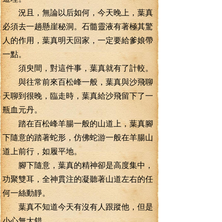
況且，無論以后如何，今天晚上，葉真
必須去一趟懸崖秘洞。石髓靈液有著極其驚
人的作用，葉真明天回家，一定要給爹娘帶
一點。
須臾間，對這件事，葉真就有了計較。
與往常前來百松峰一般，葉真與沙飛聊
天聊到很晚，臨走時，葉真給沙飛留下了一
瓶血元丹。
踏在百松峰羊腸一般的山道上，葉真腳
下隨意的踏著蛇形，仿佛蛇游一般在羊腸山
道上前行，如履平地。
腳下隨意，葉真的精神卻是高度集中，
功聚雙耳，全神貫注的凝聽著山道左右的任
何一絲動靜。
葉真不知道今天有沒有人跟蹤他，但是
小心無大錯。