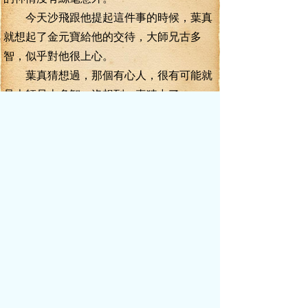
今天沙飛跟他提起這件事的時候，葉真
就想起了金元寶給他的交待，大師兄古多
智，似乎對他很上心。
葉真猜想過，那個有心人，很有可能就
是大師兄古多智，沒想到，真猜中了。
葉真唯一有些想不明白的，自己都如此
小心了，來這懸崖秘洞的時候，更是做足了
功夫，大師兄古多智是如何跟蹤到他的？
“看來，你也不笨嗎？”古多智陰陰一
笑，“葉師弟，如果我沒猜錯，你的修為，能
夠在五個月的時間內，以幾乎媲美內門第一
天才長孫然的修煉速度，從練血一重狂飆猛
進到練血五重巔峰，靠的就是你手中的東西
吧？”
葉真看了看手中的小竹筒，正欲開口的
時候，古多智又笑了起來。