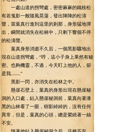
一處山道的拐彎處，密密麻麻的鐵枝松
有若鬼影一般隨風晃蕩，發出陣陣的松濤
聲，當葉真行進到這里的剎那，身形猛地彈
出，瞬間就消失在松林中，只剩下響個不停
的松濤聲。
葉真身形消逝不久后，一個黑影驟地出
現在山道拐彎處，“哼，這小子身上果然有秘
密。也夠機靈，不過，今天盯上他的人，卻
是我........”
黑影一閃，亦消失在松林之中。
懸崖石壁上，葉真的身形出現在懸崖秘
洞的入口處，鉆入懸崖秘洞前，葉真向著漆
黑的山林看了一眼，樹影綽綽的，沒有任何
異常，但是，葉真的心頭，總是縈繞著一絲
不安。
隨著他鉆入懸崖秘洞之后，這種不安，