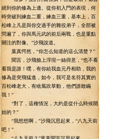
繞到你的修為上邊。從你初入門的表現，何
時突破到練血二重，練血三重，基本上，百
松峰上凡是與你交過手的雜役弟子，全部被
問遍了，你與馬元武的前后兩戰，也是重點
關注的對像。”沙飛說道。
葉真愕然，“你怎么知道的這么清楚？”
聞言，沙飛臉上浮現一絲得意，“也不看
看我是誰！嘿，有你給我血元丹相助，我的
修為是突飛猛進，如今，我可是名符其實的
百松峰老大，有啥風吹草動，他們誰敢瞞
我！”
“對了，這種情況，大約是從什么時候開
始的？”
“我想想啊，”沙飛沉思起來，“八九天前
吧！”
“八九天前？”葉真聞言沉思起來。