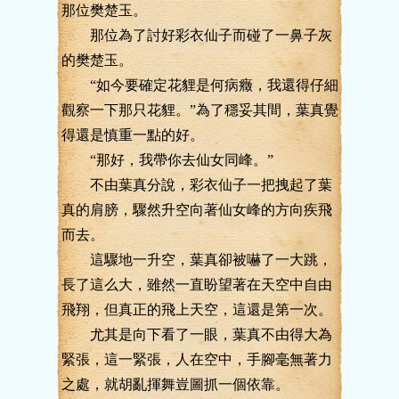
那位樊楚玉。
那位為了討好彩衣仙子而碰了一鼻子灰
的樊楚玉。
“如今要確定花貍是何病癥，我還得仔細
觀察一下那只花貍。”為了穩妥其間，葉真覺
得還是慎重一點的好。
“那好，我帶你去仙女同峰。”
不由葉真分說，彩衣仙子一把拽起了葉
真的肩膀，驟然升空向著仙女峰的方向疾飛
而去。
這驟地一升空，葉真卻被嚇了一大跳，
長了這么大，雖然一直盼望著在天空中自由
飛翔，但真正的飛上天空，這還是第一次。
尤其是向下看了一眼，葉真不由得大為
緊張，這一緊張，人在空中，手腳毫無著力
之處，就胡亂揮舞豈圖抓一個依靠。