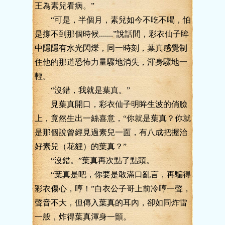
王為素兒看病。”
“可是，半個月，素兒如今不吃不喝，怕
是撐不到那個時候.......”說話間，彩衣仙子眸
中隱隱有水光閃爍，同一時刻，葉真感覺制
住他的那道恐怖力量驟地消失，渾身驟地一
輕。
“沒錯，我就是葉真。”
見葉真開口，彩衣仙子明眸生波的俏臉
上，竟然生出一絲喜意，“你就是葉真？你就
是那個說曾經見過素兒一面，有八成把握治
好素兒（花貍）的葉真？”
“沒錯。”葉真再次點了點頭。
“葉真是吧，你要是敢滿口亂言，再騙得
彩衣傷心，哼！”白衣公子哥上前冷哼一聲，
聲音不大，但傳入葉真的耳內，卻如同炸雷
一般，炸得葉真渾身一顫。