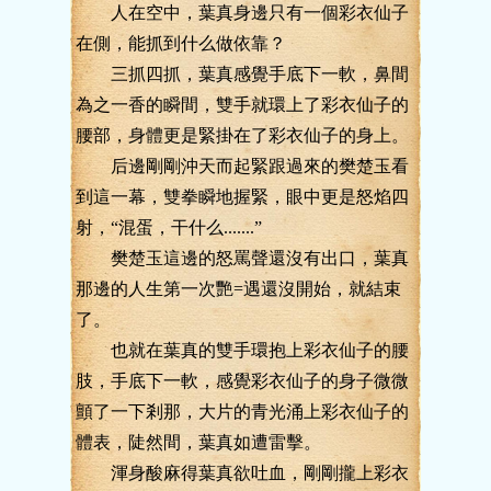
人在空中，葉真身邊只有一個彩衣仙子
在側，能抓到什么做依靠？
三抓四抓，葉真感覺手底下一軟，鼻間
為之一香的瞬間，雙手就環上了彩衣仙子的
腰部，身體更是緊掛在了彩衣仙子的身上。
后邊剛剛沖天而起緊跟過來的樊楚玉看
到這一幕，雙拳瞬地握緊，眼中更是怒焰四
射，“混蛋，干什么.......”
樊楚玉這邊的怒罵聲還沒有出口，葉真
那邊的人生第一次艷=遇還沒開始，就結束
了。
也就在葉真的雙手環抱上彩衣仙子的腰
肢，手底下一軟，感覺彩衣仙子的身子微微
顫了一下剎那，大片的青光涌上彩衣仙子的
體表，陡然間，葉真如遭雷擊。
渾身酸麻得葉真欲吐血，剛剛攏上彩衣