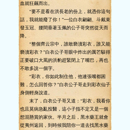
血就狂飆而出。
“要不是看在洪長老的份上，就憑你這句
話，我就能廢了你！”一位白衣翩翩、斗戴束
發玉冠、腰間垂著玉佩的公子哥突然從天而
降。
“整個齊云宗中，誰敢褻瀆彩衣，誰又能
褻瀆彩衣？”白衣公子哥眼中炸出的厲芒駭得
正要破口大罵的洪豹趕緊閉上了嘴巴，再也
不敢多說一個字。
“彩衣，你如此制住他，他連張嘴都困
難，怎么回答你？”白衣公子哥走到彩衣仙子
身側輕身說道。
末了，白衣公子哥又道：“彩衣，我看你
也且莫病急亂投醫，這小子指不定又是一個
想混懸賞的家伙。半月之后，黑水藥王就會
從夷州返回，到時候我陪你一道去找黑水藥