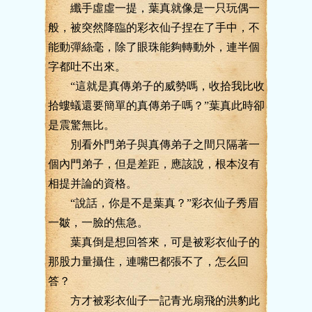
纖手虛虛一提，葉真就像是一只玩偶一
般，被突然降臨的彩衣仙子捏在了手中，不
能動彈絲毫，除了眼珠能夠轉動外，連半個
字都吐不出來。
“這就是真傳弟子的威勢嗎，收拾我比收
拾螻蟻還要簡單的真傳弟子嗎？”葉真此時卻
是震驚無比。
別看外門弟子與真傳弟子之間只隔著一
個內門弟子，但是差距，應該說，根本沒有
相提并論的資格。
“說話，你是不是葉真？”彩衣仙子秀眉
一皺，一臉的焦急。
葉真倒是想回答來，可是被彩衣仙子的
那股力量攝住，連嘴巴都張不了，怎么回
答？
方才被彩衣仙子一記青光扇飛的洪豹此