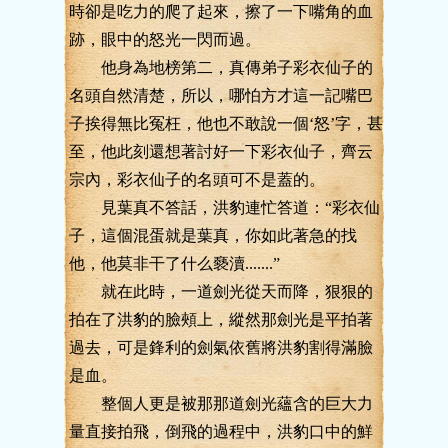
時卻是吃力的爬了起來，擦了一下嘴角的血
跡，眼中的怒光一閃而過。
他身為地榜第二，真傳弟子彩衣仙子的
名頭自然清楚，所以，哪怕方才這一記嘴巴
子挨得無比冤枉，他也不敢說一個‘怒’字，甚
至，他此刻還想著討好一下彩衣仙子，齊云
宗內，彩衣仙子的名頭可不是蓋的。
見葉真不答話，洪豹連忙答道：“彩衣仙
子，這個混蛋就是葉真，你如此著急的找
他，他莫非干了什么褻瀆.......”
就在此時，一道劍光從天而降，狠狠的
拍在了洪豹的臉頰上，縱然那劍光是平拍著
過去，可是鋒利的劍氣依舊將洪豹割得滿臉
是血。
整個人更是被那那道劍光蘊含的巨大力
量直接拍飛，倒飛的過程中，洪豹口中的鮮