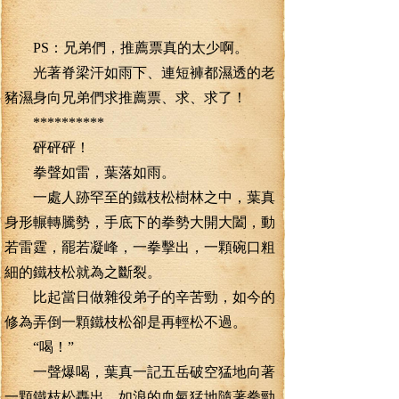
PS：兄弟們，推薦票真的太少啊。
光著脊梁汗如雨下、連短褲都濕透的老
豬濕身向兄弟們求推薦票、求、求了！
**********
砰砰砰！
拳聲如雷，葉落如雨。
一處人跡罕至的鐵枝松樹林之中，葉真
身形輾轉騰勢，手底下的拳勢大開大闔，動
若雷霆，罷若凝峰，一拳擊出，一顆碗口粗
細的鐵枝松就為之斷裂。
比起當日做雜役弟子的辛苦勁，如今的
修為弄倒一顆鐵枝松卻是再輕松不過。
“喝！”
一聲爆喝，葉真一記五岳破空猛地向著
一顆鐵枝松轟出，如浪的血氣猛地隨著拳勁