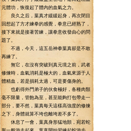
元體功，恢復起了體內的血氣之力。
良久之后，葉真才緩緩起身，再次閉目
回想起了方才練拳的感覺，拳意已經熟了，
接下來就是接著苦練，讓拳意收發由心的問
題了。
不過，今天，這五岳神拳葉真卻是不敢
再練了。
無它，在沒有突破到真元境之前，武者
修煉時，血氣消耗是極大的，血氣來源于人
體精血，若是損耗太過，可是要傷身的。
也虧得外門弟子的伙食極好，各種肉類
毫不限量，管飽為至，甚至能夠打包帶走一
部分，要不然，葉真每天這樣高強度的修煉
之下，身體就算不垮也離垮差不多了。
休息了一會，葉真身形猛地顫，宛若蛇
形一般游走起來，葉真開始習練起蛇游步。