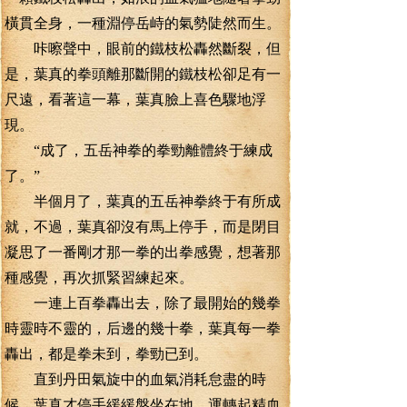
橫貫全身，一種淵停岳峙的氣勢陡然而生。
咔嚓聲中，眼前的鐵枝松轟然斷裂，但
是，葉真的拳頭離那斷開的鐵枝松卻足有一
尺遠，看著這一幕，葉真臉上喜色驟地浮
現。
“成了，五岳神拳的拳勁離體終于練成
了。”
半個月了，葉真的五岳神拳終于有所成
就，不過，葉真卻沒有馬上停手，而是閉目
凝思了一番剛才那一拳的出拳感覺，想著那
種感覺，再次抓緊習練起來。
一連上百拳轟出去，除了最開始的幾拳
時靈時不靈的，后邊的幾十拳，葉真每一拳
轟出，都是拳未到，拳勁已到。
直到丹田氣旋中的血氣消耗怠盡的時
候，葉真才停手緩緩盤坐在地，運轉起精血