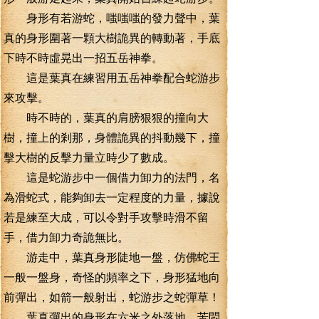
身形有若游蛇，嗤嗤嗤的發力聲中，葉
真的身形圍著一顆大樹詭異的轉動著，手底
下時不時虛晃出一招五岳神拳。
這是葉真在練習用五岳神拳配合蛇游步
來攻擊。
時不時的，葉真的肩膀狠狠的撞向大
樹，撞上的剎那，身體詭異的抖動幾下，撞
擊大樹的反擊力量立時少了數成。
這是蛇游步中一個借力卸力的法門，名
為滑蛇式，能夠卸去一定程度的力量，據說
若是練至大成，可以令對手攻擊時滑不留
手，借力卸力奇詭無比。
游走中，葉真身形陡地一盤，仿佛蛇王
一般一盤身，奇怪的頻率之下，身形猛地向
前彈出，如箭一般射出，蛇游步之蛇彈草！
葉真彈出的身形在六米之外落地，苦悶