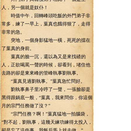
人，另一個就是奴仆！
時值中午，回轉峰頭吃飯的外門弟子非
常多，練了一早上，葉真也餓得狠了，走得
非常的急。
突地，一個身影猛地一橫，死死的擋在
了葉真的身前。
葉真的臉一沉，還以為又是來找碴的
人，正欲喝罵一聲的時候，卻看到，堵住他
去路的卻是東來峰的管峰執事劉執事。
“葉真見過劉執事。”葉真急忙問好。
劉執事鼻子里冷哼了一聲，一張臉卻是
黑得跟鍋底一般，“葉真，我來問你，你這個
月的宗門任務做了沒？”
“宗門任務？啊！”葉真猛地一拍腦袋，
“對不起，劉執事，這幾天練功練得太投入，
卻是忘了這件事，我飯后馬上就去做。”