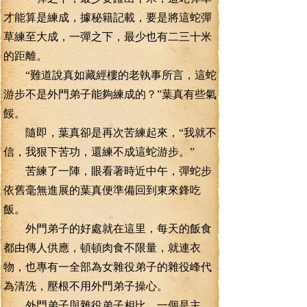
才能算是練成，據秘籍記載，要是將這蛇彈
草練至大成，一彈之下，最少也有二三十米
的距離。
“難道說真如藏經樓的老執事所言，這蛇
游步不是外門弟子能夠練成的？”葉真有些氣
餒。
隨即，葉真卻是再次苦練起來，“我就不
信，我狠下苦功，還練不成這蛇游步。”
苦練了一陣，眼看著時近中午，彈蛇步
依舊毫無進展的葉真便準備回到東來鋒吃
飯。
外門弟子的好處就在這里，每天的飯食
都由傳人供應，頓頓肉食不限量，就連衣
物，也專有一全部為女雜役弟子的雜役峰代
為清洗，壓根不用外門弟子操心。
外門弟子與雜役弟子相比，一個是主