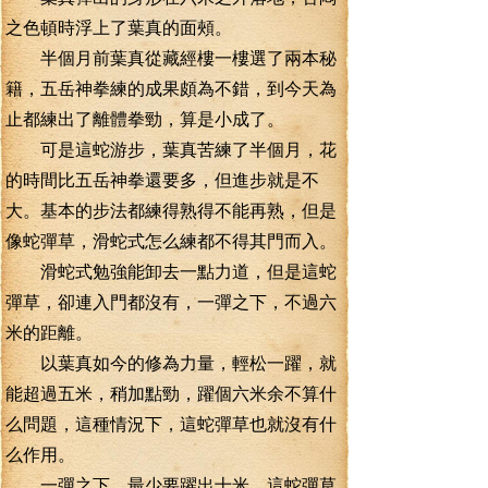
之色頓時浮上了葉真的面頰。
半個月前葉真從藏經樓一樓選了兩本秘
籍，五岳神拳練的成果頗為不錯，到今天為
止都練出了離體拳勁，算是小成了。
可是這蛇游步，葉真苦練了半個月，花
的時間比五岳神拳還要多，但進步就是不
大。基本的步法都練得熟得不能再熟，但是
像蛇彈草，滑蛇式怎么練都不得其門而入。
滑蛇式勉強能卸去一點力道，但是這蛇
彈草，卻連入門都沒有，一彈之下，不過六
米的距離。
以葉真如今的修為力量，輕松一躍，就
能超過五米，稍加點勁，躍個六米余不算什
么問題，這種情況下，這蛇彈草也就沒有什
么作用。
一彈之下，最少要躍出十米，這蛇彈草