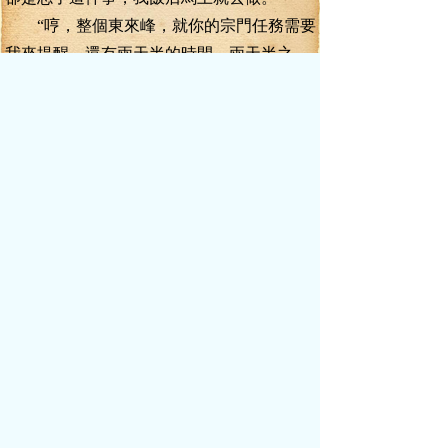
“哼，整個東來峰，就你的宗門任務需要
我來提醒，還有兩天半的時間，兩天半之
內，你要是完成不了一件宗門任務，下個月
的丹藥供應，就別想領了！”黑著臉的劉執事
說道。
葉真還能做什么，只能一個勁的賠著
笑，滿口子的答應，才讓劉執事的那張黑臉
稍稍緩和了一下。
“記住，這是第一次、也是最后一次提醒
完成每月的宗門任務，若有下次，就會直接
扣去你下月的宗門丹藥供應，你自己看著辦
吧。”冷哼一聲，劉執事拂袖而去，留在原地
的葉真卻是苦笑不已，竟然把這事給忘了。
飯后，葉真疾疾的趕向了發布宗門任務
的宗門大殿，開玩笑，宗門的丹藥供應要是
被扣一個月，那可就真是虧大了。