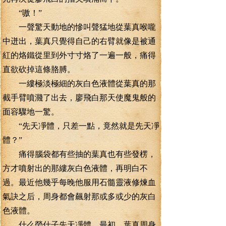
“嗷！”
一聲驚天動地的慘叫聲猛地從葉真喉嚨
中迸出，葉真只覺得自己的右臂就像是被通
紅的烙鐵從里到外寸寸烙了一遍一般，痛得
直欲砍掉這條胳膊。
一縷極淡極細的灰白色液體從葉真的那
截手臂噴濺了出去，廖飛白那天使魔鬼般的
面容驟地一驚。
“先天凈體，只差一點，竟然就是先天凈
體？”
痛得腦袋都有些抽的葉真也有些發楞，
方才噴射出的那縷灰白色液體，再明白不
過。最近他幾乎每晚他服用石髓靈液修煉血
氣訣之后，周身都會飆射那或多或少的灰白
色液體。
什么勞什子先天凈體，最初，葉真周身