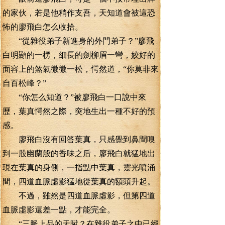
的家伙，若是他稍作支吾，天知道會被這恐
怖的廖飛白怎么收拾。
“從雜役弟子新進身的外門弟子？”廖飛
白明顯的一楞，細長的劍柳眉一彎，姣好的
面容上的煞氣微微一松，愕然道，“你莫非來
自百松峰？”
“你怎么知道？”被廖飛白一口說中來
歷，葉真愕然之際，突地生出一種不好的預
感。
廖飛白沒有回答葉真，只感覺到鼻間嗅
到一股幽蘭般的香味之后，廖飛白就猛地出
現在葉真的身側，一指點中葉真，靈光噴涌
間，四道血脈虛影猛地從葉真的額頭升起。
不過，雖然是四道血脈虛影，但第四道
血脈虛影還差一點，才能完全。
“三脈上品的天賦？在雜役弟子之中已經