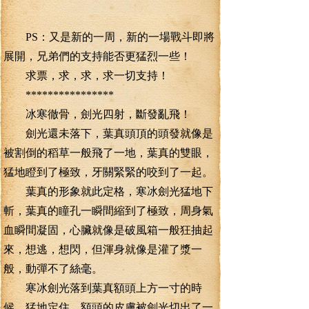
PS：又是新的一周，新的一場戰斗即將
展開，兄弟們的支持能否更猛烈一些！
求票，求，求，求一切支持！
****************
冰寒徹骨，劍光四射，斷發亂飛！
劍光還未落下，葉真頭頂的頭發就像是
被割倒的稻草一般飛了一地，葉真的雙眼，
猛地瞪到了極致，牙關緊緊的咬到了一起。
葉真的形象就此定格，寒冰劍光猛地下
斬，葉真的瞳孔一瞬間縮到了極致，周身氣
血瞬間凝固，心臟就像是破風箱一般狂抽起
來，想逃，想閃，但渾身就像是灌了漿一
般，動彈不了絲毫。
寒冰劍光落到葉真額頭上方一寸的時
候，猛地定住，額頭的皮膚被劍光切出了一