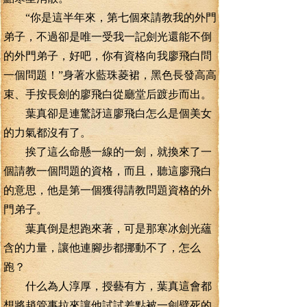
“你是這半年來，第七個來請教我的外門
弟子，不過卻是唯一受我一記劍光還能不倒
的外門弟子，好吧，你有資格向我廖飛白問
一個問題！”身著水藍珠菱裙，黑色長發高高
束、手按長劍的廖飛白從廳堂后踱步而出。
葉真卻是連驚訝這廖飛白怎么是個美女
的力氣都沒有了。
挨了這么命懸一線的一劍，就換來了一
個請教一個問題的資格，而且，聽這廖飛白
的意思，他是第一個獲得請教問題資格的外
門弟子。
葉真倒是想跑來著，可是那寒冰劍光蘊
含的力量，讓他連腳步都挪動不了，怎么
跑？
什么為人淳厚，授藝有方，葉真這會都
想將趙管事拉來讓他試試差點被一劍劈死的