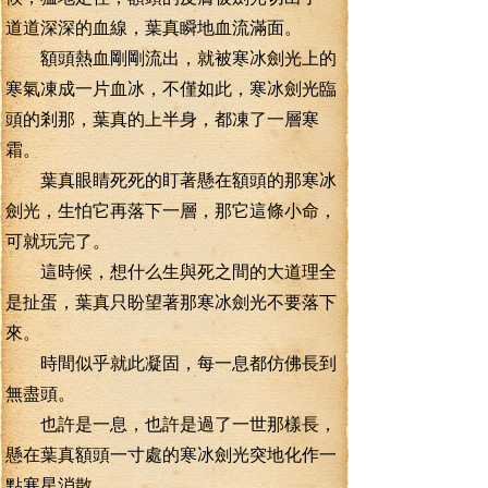
道道深深的血線，葉真瞬地血流滿面。
額頭熱血剛剛流出，就被寒冰劍光上的
寒氣凍成一片血冰，不僅如此，寒冰劍光臨
頭的剎那，葉真的上半身，都凍了一層寒
霜。
葉真眼睛死死的盯著懸在額頭的那寒冰
劍光，生怕它再落下一層，那它這條小命，
可就玩完了。
這時候，想什么生與死之間的大道理全
是扯蛋，葉真只盼望著那寒冰劍光不要落下
來。
時間似乎就此凝固，每一息都仿佛長到
無盡頭。
也許是一息，也許是過了一世那樣長，
懸在葉真額頭一寸處的寒冰劍光突地化作一
點寒星消散。