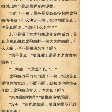
噴射出的可是烏黑腥臭的泥漿。
沉吟了一會，黑色長發高高挽起的廖飛
白仿佛做了什么決定一般，突地放開葉真，
沖葉真問道：“你叫什么名字？”
若不是懾于方才那寒冰劍光的威力，葉
真這會真想給廖飛白翻一個大大的白眼，什
么人嘛，他不是報過名字了嗎？
“弟子葉真！”葉真嘴上還是老老實實的
回答了。
“十六歲，也還算可以了。”
廖飛白似乎自言自語了一句，卻讓葉真
覺得更加驚訝，不聞不問，就知道他的準確
年齡，廖飛白這女人，也太妖了吧？
“未進藏經樓吧？”廖飛白突地問道。
“沒有！”這也能知道，葉真的驚訝已經
無法言表了。