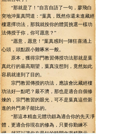
“那就是了！”自言自語了一句，廖飛白
突地沖葉真問道：“葉真，既然你還未進藏經
樓選擇功法，那我就按你的體質挑選一樣功
法傳授于你，你可愿意？”
“愿意，愿意！”葉真感到一陣狂喜涌上
心頭，頭點跟小雞啄米一般。
原本，獲得宗門教習傳授功法那就是葉
真此行的最高期望，葉真沒想到，竟然如此
容易就達到了目的。
宗門教習傳授的功法，應該會比藏經樓
功法好一點吧？最不濟，那也是適合自個修
煉的，宗門教習的眼光，可不是葉真這些新
進的外門弟子能比的。
“那這本精血元體功頗為適合你的先天凈
體，更適合你現在的修為，只要你勤練不
綴，就可以讓你在最短的時間內凝精聚元。”