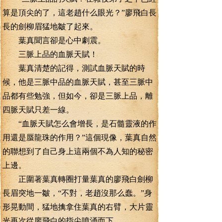
算是頂尖的了，這老趙什么眼光？”廖飛白長
長的劍柳眉猛地皺了起來。
葉真聞言卻是心中劇震。
三脈上品的血脈天賦！
葉真清楚的記得，測試血脈天賦的時
候，他是三脈中品的血脈天賦，甚至三脈中
品都有些勉強，但如今，卻是三脈上品，離
四脈天賦只差一線。
“血脈天賦怎么會增長，是石髓靈液的作
用還是蜃龍珠的作用？”這個現像，葉真自然
的聯想到了自己身上這兩個不為人知的秘密
上邊。
正圍著葉真轉圈打量葉真的廖飛白劍柳
長眉突地一皺，“不對，老趙沒那么蠢。”身
形晃動間，猛地擒拿住葉真的右臂，大片靈
光再次從廖飛白的指尖噴涌而下。