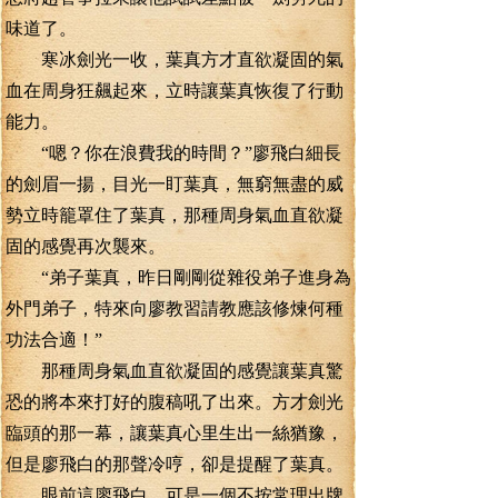
味道了。
寒冰劍光一收，葉真方才直欲凝固的氣
血在周身狂飆起來，立時讓葉真恢復了行動
能力。
“嗯？你在浪費我的時間？”廖飛白細長
的劍眉一揚，目光一盯葉真，無窮無盡的威
勢立時籠罩住了葉真，那種周身氣血直欲凝
固的感覺再次襲來。
“弟子葉真，昨日剛剛從雜役弟子進身為
外門弟子，特來向廖教習請教應該修煉何種
功法合適！”
那種周身氣血直欲凝固的感覺讓葉真驚
恐的將本來打好的腹稿吼了出來。方才劍光
臨頭的那一幕，讓葉真心里生出一絲猶豫，
但是廖飛白的那聲冷哼，卻是提醒了葉真。
眼前這廖飛白，可是一個不按常理出牌