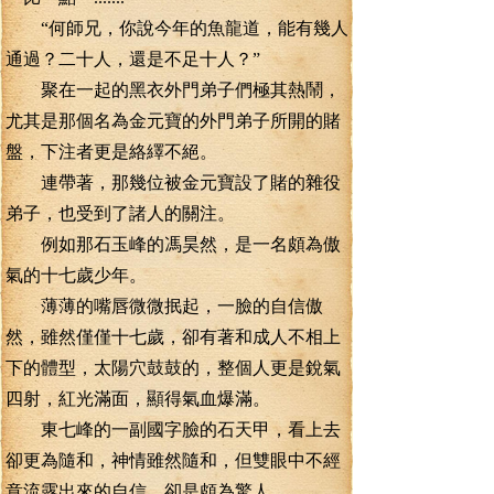
“何師兄，你說今年的魚龍道，能有幾人
通過？二十人，還是不足十人？”
聚在一起的黑衣外門弟子們極其熱鬧，
尤其是那個名為金元寶的外門弟子所開的賭
盤，下注者更是絡繹不絕。
連帶著，那幾位被金元寶設了賭的雜役
弟子，也受到了諸人的關注。
例如那石玉峰的馮昊然，是一名頗為傲
氣的十七歲少年。
薄薄的嘴唇微微抿起，一臉的自信傲
然，雖然僅僅十七歲，卻有著和成人不相上
下的體型，太陽穴鼓鼓的，整個人更是銳氣
四射，紅光滿面，顯得氣血爆滿。
東七峰的一副國字臉的石天甲，看上去
卻更為隨和，神情雖然隨和，但雙眼中不經
意流露出來的自信，卻是頗為驚人。