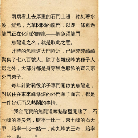
兩扇看上去厚重的石門上邊，銘刻著水
波，鯉魚，光華閃閃的龍門，以即一條躍過
龍門正在化龍的鯉龍——鯉魚躍龍門。
魚龍道之名，就是取此之意。
此時的魚龍道大門附近，已經陸陸續續
聚集了七八百號人。除了各雜役峰的種子人
選之外，大部分都是身穿黑色服飾的齊云宗
外門弟子。
每年針對雜役弟子專門開啟的魚龍道，
對居住在東來峰修煉的外門弟子而言，都是
一件好玩而又熱鬧的事情。
“我金元寶的魚龍道奪魁賭盤開賭了，石
玉峰的馮昊然，賠率一比一，東七峰的石天
甲，賠率一比一點一，南九峰的王奇，賠率
一比一點一.......”