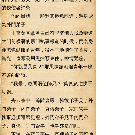
的佼佼者沖突。
他的目標——順利闖過魚龍道，進身成
為外門弟子！
正當葉真拿著自己符牌準備去找魚龍道
大門前侯著的宗門執事報道的時候，兩名身
穿黑色勁服的青年，猛不丁地攔住了葉真，
當先一位頭發用黑抹額束住，神情兇惡。
“你就是葉真？”那黑抹額勁服青年一臉
不善的問道。
“我是，敢問兩位師兄？”葉真急忙拱手
見禮。
齊云宗中，等階森嚴，雜役弟子見了外
門弟子、內門弟子、真傳弟子、宗門管事、
執事必須避讓見禮，外門弟子見了內門弟
子、真傳、宗門管事、執事亦是如此。
不過，在齊云宗中，真傳弟子的實際地