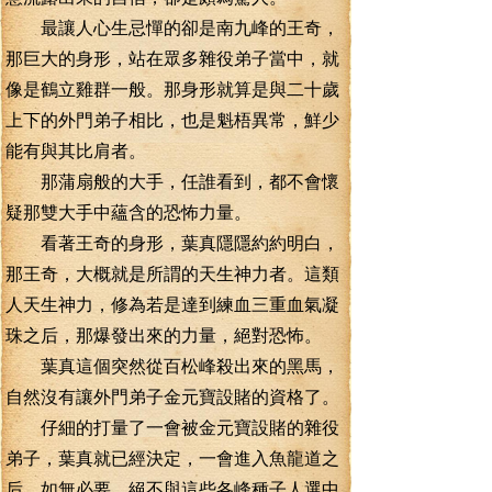
最讓人心生忌憚的卻是南九峰的王奇，
那巨大的身形，站在眾多雜役弟子當中，就
像是鶴立雞群一般。那身形就算是與二十歲
上下的外門弟子相比，也是魁梧異常，鮮少
能有與其比肩者。
那蒲扇般的大手，任誰看到，都不會懷
疑那雙大手中蘊含的恐怖力量。
看著王奇的身形，葉真隱隱約約明白，
那王奇，大概就是所謂的天生神力者。這類
人天生神力，修為若是達到練血三重血氣凝
珠之后，那爆發出來的力量，絕對恐怖。
葉真這個突然從百松峰殺出來的黑馬，
自然沒有讓外門弟子金元寶設賭的資格了。
仔細的打量了一會被金元寶設賭的雜役
弟子，葉真就已經決定，一會進入魚龍道之
后，如無必要，絕不與這些各峰種子人選中