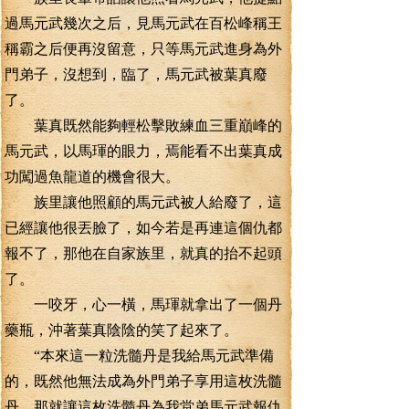
過馬元武幾次之后，見馬元武在百松峰稱王
稱霸之后便再沒留意，只等馬元武進身為外
門弟子，沒想到，臨了，馬元武被葉真廢
了。
葉真既然能夠輕松擊敗練血三重巔峰的
馬元武，以馬琿的眼力，焉能看不出葉真成
功闖過魚龍道的機會很大。
族里讓他照顧的馬元武被人給廢了，這
已經讓他很丟臉了，如今若是再連這個仇都
報不了，那他在自家族里，就真的抬不起頭
了。
一咬牙，心一橫，馬琿就拿出了一個丹
藥瓶，沖著葉真陰陰的笑了起來了。
“本來這一粒洗髓丹是我給馬元武準備
的，既然他無法成為外門弟子享用這枚洗髓
丹，那就讓這枚洗髓丹為我堂弟馬元武報仇