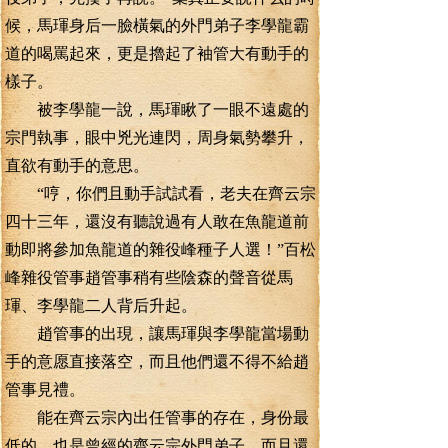
候，馬琿身后一臉橫氣的外門弟子李學龍霸
道的喝罵起來，更是擼起了袖管大有動手的
樣子。
被李學龍一說，馬琿瞅了一眼不遠處的
宗門執事，眼中兇光連閃，周身氣勢攀升，
直欲有動手的意思。
“哼，你們且動手試試看，老夫在齊云宗
四十三年，還沒有聽說過有人敢在魚龍道前
動即將參加魚龍道的雜役峰種子人選！”百松
峰雜役管事趙管事稍有些陰森的聲音從馬
琿、李學龍二人背后升起。
趙管事的出現，讓馬琿與李學龍當場動
手的意愿直接落空，而且他們還不得不給趙
管事見禮。
能在齊云宗內出任管事的存在，身份最
低的，也是曾經的齊云宗外門弟子，而且還