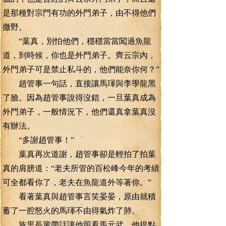
是那種對宗門有功的外門弟子，由不得他們
撒野。
“葉真，別怕他們，穩穩當當闖過魚龍
道，到時候，你也是外門弟子。齊云宗內，
外門弟子可是禁止私斗的，他們能奈你何？”
趙管事一句話，直接讓馬琿與李學龍黑
了臉。因為趙管事說得沒錯，一旦葉真成為
外門弟子，一般情況下，他們還真拿葉真沒
有辦法。
“多謝趙管事！”
葉真再次道謝，趙管事卻是輕拍了拍葉
真的肩膀道：“老夫所管的百松峰今年的考績
可全都看你了，老夫在魚龍道外等著你。”
看著葉真與趙管事言笑晏晏，原由就積
蓄了一腔怒火的馬琿不由得氣炸了肺。
族里長輩帶話讓他照看馬元武，他提點