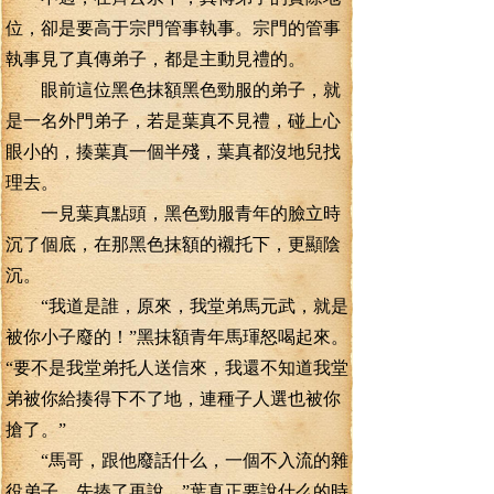
位，卻是要高于宗門管事執事。宗門的管事
執事見了真傳弟子，都是主動見禮的。
眼前這位黑色抹額黑色勁服的弟子，就
是一名外門弟子，若是葉真不見禮，碰上心
眼小的，揍葉真一個半殘，葉真都沒地兒找
理去。
一見葉真點頭，黑色勁服青年的臉立時
沉了個底，在那黑色抹額的襯托下，更顯陰
沉。
“我道是誰，原來，我堂弟馬元武，就是
被你小子廢的！”黑抹額青年馬琿怒喝起來。
“要不是我堂弟托人送信來，我還不知道我堂
弟被你給揍得下不了地，連種子人選也被你
搶了。”
“馬哥，跟他廢話什么，一個不入流的雜
役弟子，先揍了再說。”葉真正要說什么的時