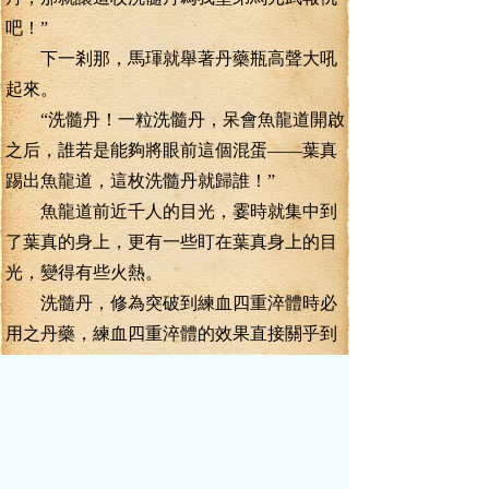
吧！”
下一剎那，馬琿就舉著丹藥瓶高聲大吼
起來。
“洗髓丹！一粒洗髓丹，呆會魚龍道開啟
之后，誰若是能夠將眼前這個混蛋——葉真
踢出魚龍道，這枚洗髓丹就歸誰！”
魚龍道前近千人的目光，霎時就集中到
了葉真的身上，更有一些盯在葉真身上的目
光，變得有些火熱。
洗髓丹，修為突破到練血四重淬體時必
用之丹藥，練血四重淬體的效果直接關乎到
外門弟子凝精聚元的早晚。
淬體的效果，卻與外門弟子擁有的洗髓
丹的數量息息相關。
而一枚洗髓丹在宗門大殿的價格，更是
高達一百宗門貢獻點，市場價更是千兩銀子