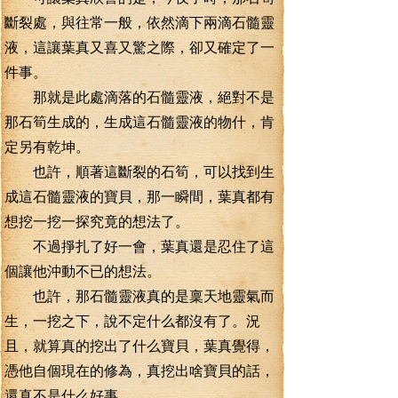
斷裂處，與往常一般，依然滴下兩滴石髓靈
液，這讓葉真又喜又驚之際，卻又確定了一
件事。
那就是此處滴落的石髓靈液，絕對不是
那石筍生成的，生成這石髓靈液的物什，肯
定另有乾坤。
也許，順著這斷裂的石筍，可以找到生
成這石髓靈液的寶貝，那一瞬間，葉真都有
想挖一挖一探究竟的想法了。
不過掙扎了好一會，葉真還是忍住了這
個讓他沖動不已的想法。
也許，那石髓靈液真的是稟天地靈氣而
生，一挖之下，說不定什么都沒有了。況
且，就算真的挖出了什么寶貝，葉真覺得，
憑他自個現在的修為，真挖出啥寶貝的話，
還真不是什么好事。