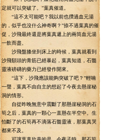
定就可以突破了。”葉真催道。
“這不太可能吧？我以前也攢過血元湯
的，似乎也沒什么神奇啊？”捺不過葉真的催
促，沙飛最終還是將葉真遞上的兩筒血元湯
一飲而盡。
沙飛盤膝坐到床上的時候，葉真就看到
沙飛額頭的青筋已經暴起，葉真知道，石髓
靈液磅礴的藥力已經發作開來。
“這下，沙飛應該能夠突破了吧？”輕喃
一聲，葉真不由自主的想起了今夜去懸崖秘
洞的情形。
自從昨晚無意中震斷了那懸崖秘洞的石
筍之后，葉真的一顆心一直懸在半空中。生
怕斷了的石筍再不滴落石髓靈液，那葉真哭
都來不及。
可讓葉真欣喜的是，今夜子時，那石筍