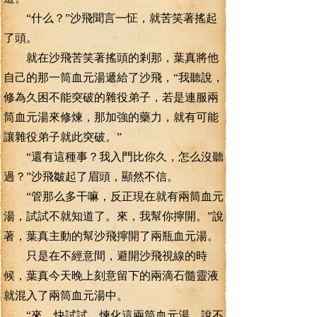
“什么？”沙飛聞言一怔，就苦笑著搖起
了頭。
就在沙飛苦笑著搖頭的剎那，葉真將他
自己的那一筒血元湯遞給了沙飛，“我聽說，
修為久困不能突破的雜役弟子，若是連服兩
筒血元湯來修煉，那加強的藥力，就有可能
讓雜役弟子就此突破。”
“還有這種事？我入門比你久，怎么沒聽
過？”沙飛皺起了眉頭，顯然不信。
“管那么多干嘛，反正現在就有兩筒血元
湯，試試不就知道了。來，我幫你擰開。”說
著，葉真主動的幫沙飛擰開了兩瓶血元湯。
只是在不經意間，避開沙飛視線的時
候，葉真今天晚上刻意留下的兩滴石髓靈液
就混入了兩筒血元湯中。
“來，快試試，煉化這兩筒血元湯，說不