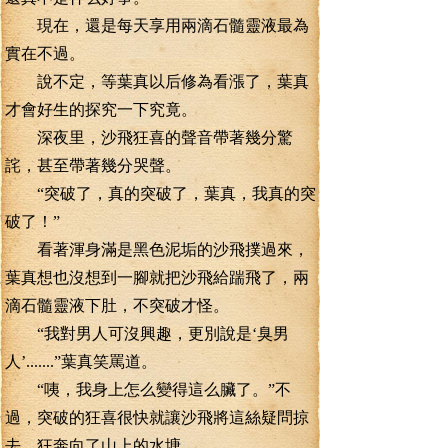
現在，還是每天享用兩滴石髓靈液最為
實在不過。
說不定，等葉真以后修為看漲了，葉真
才會好生的探究一下究竟。
深夜里，沙飛狂喜的聲音帶著幾分驚
詫，甚至帶著幾分哭聲。
“突破了，真的突破了，葉真，我真的突
破了！”
看著渾身滿是黑色泥垢的沙飛撲過來，
葉真想也沒想到一腳就把沙飛給踹飛了，兩
滴石髓靈液下肚，不突破才怪。
“我對男人可沒興趣，更別說是‘臭男
人’.......”葉真笑罵道。
“咦，我身上怎么變得這么臟了。”不
過，突破的狂喜很快就讓沙飛將這絲疑問掠
去，狂奔向了山上的水塘。