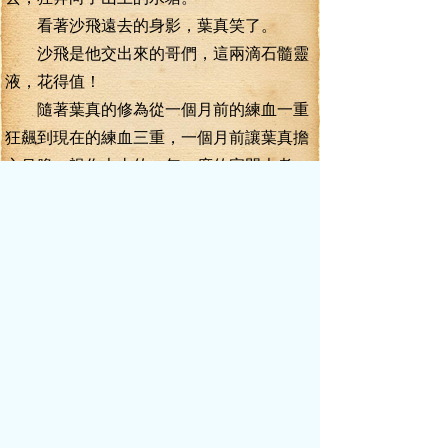
看著沙飛遠去的身影，葉真笑了。
沙飛是他交出來的哥們，這兩滴石髓靈
液，花得值！
隨著葉真的修為從一個月前的練血一重
狂飆到現在的練血三重，一個月前讓葉真擔
心吊膽、視作大山的一年一度的宗門大考，
不經意間就在眾多同門師兄弟的驚訝中順利
通過了。
葉真現在的目標，已經放在即將要開放
的宗門魚龍道上。
外門弟子跟內門弟子的待遇可謂是天差
地別，別的葉真不知道，僅血元丹跟血元湯
的效果，那就是一個天上，一個地下。
而且，只要成為外門弟子，就可以自己
選修宗門珍藏的功法、武技。自己選修的功
法武技，跟雜役弟子統一修煉的血氣訣、熊