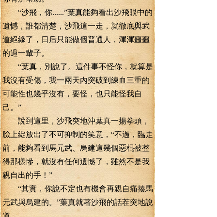
“沙飛，你......”葉真能夠看出沙飛眼中的
遺憾，誰都清楚，沙飛這一走，就徹底與武
道絕緣了，日后只能做個普通人，渾渾噩噩
的過一輩子。
“葉真，別說了。這件事不怪你，就算是
我沒有受傷，我一兩天內突破到練血三重的
可能性也幾乎沒有，要怪，也只能怪我自
己。”
說到這里，沙飛突地沖葉真一揚拳頭，
臉上綻放出了不可抑制的笑意，“不過，臨走
前，能夠看到馬元武、烏建這幾個惡棍被整
得那樣慘，就沒有任何遺憾了，雖然不是我
親自出的手！”
“其實，你說不定也有機會再親自痛揍馬
元武與烏建的。”葉真就著沙飛的話茬突地說
道。