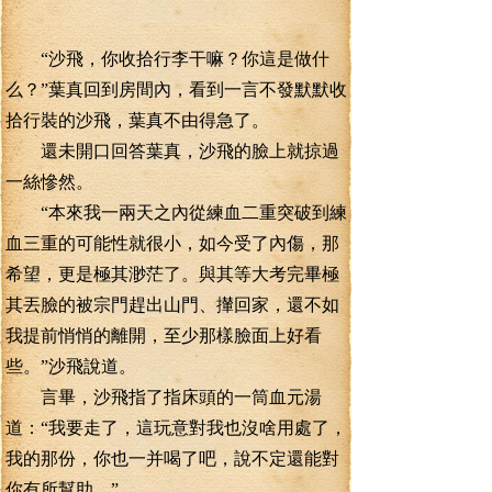
“沙飛，你收拾行李干嘛？你這是做什
么？”葉真回到房間內，看到一言不發默默收
拾行裝的沙飛，葉真不由得急了。
還未開口回答葉真，沙飛的臉上就掠過
一絲慘然。
“本來我一兩天之內從練血二重突破到練
血三重的可能性就很小，如今受了內傷，那
希望，更是極其渺茫了。與其等大考完畢極
其丟臉的被宗門趕出山門、攆回家，還不如
我提前悄悄的離開，至少那樣臉面上好看
些。”沙飛說道。
言畢，沙飛指了指床頭的一筒血元湯
道：“我要走了，這玩意對我也沒啥用處了，
我的那份，你也一并喝了吧，說不定還能對
你有所幫助。”