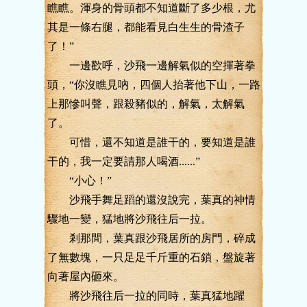
瞧瞧。渾身的骨頭都不知道斷了多少根，尤
其是一條右腿，都能看見白生生的骨渣子
了！”
一邊歡呼，沙飛一邊解氣似的空揮著拳
頭，“你沒瞧見吶，四個人抬著他下山，一路
上那慘叫聲，跟殺豬似的，解氣，太解氣
了。
可惜，還不知道是誰干的，要知道是誰
干的，我一定要請那人喝酒......”
“小心！”
沙飛手舞足蹈的還沒說完，葉真的神情
驟地一變，猛地將沙飛往后一拉。
剎那間，葉真跟沙飛居所的房門，碎成
了無數塊，一只足足千斤重的石鎖，盤旋著
向著屋內砸來。
將沙飛往后一拉的同時，葉真猛地躍