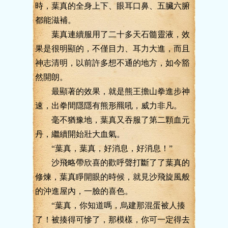
時，葉真的全身上下、眼耳口鼻、五臟六腑
都能滋補。
葉真連續服用了二十多天石髓靈液，效
果是很明顯的，不僅目力、耳力大進，而且
神志清明，以前許多想不通的地方，如今豁
然開朗。
最顯著的效果，就是熊王擔山拳進步神
速，出拳間隱隱有熊形羆吼，威力非凡。
毫不猶豫地，葉真又吞服了第二顆血元
丹，繼續開始壯大血氣。
“葉真，葉真，好消息，好消息！”
沙飛略帶欣喜的歡呼聲打斷了了葉真的
修煉，葉真睜開眼的時候，就見沙飛旋風般
的沖進屋內，一臉的喜色。
“葉真，你知道嗎，烏建那混蛋被人揍
了！被揍得可慘了，那模樣，你可一定得去