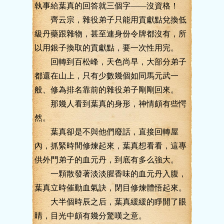
執事給葉真的回答就三個字——沒資格！
齊云宗，雜役弟子只能用貢獻點兌換低
級丹藥跟雜物，甚至連身份令牌都沒有，所
以用銀子換取的貢獻點，要一次性用完。
回轉到百松峰，天色尚早，大部分弟子
都還在山上，只有少數幾個如同馬元武一
般、修為排名靠前的雜役弟子剛剛回來。
那幾人看到葉真的身形，神情頗有些愕
然。
葉真卻是不與他們廢話，直接回轉屋
內，抓緊時間修煉起來，葉真想看看，這專
供外門弟子的血元丹，到底有多么強大。
一顆散發著淡淡腥香味的血元丹入腹，
葉真立時催動血氣訣，閉目修煉體悟起來。
大半個時辰之后，葉真緩緩的睜開了眼
睛，目光中頗有幾分驚嘆之意。