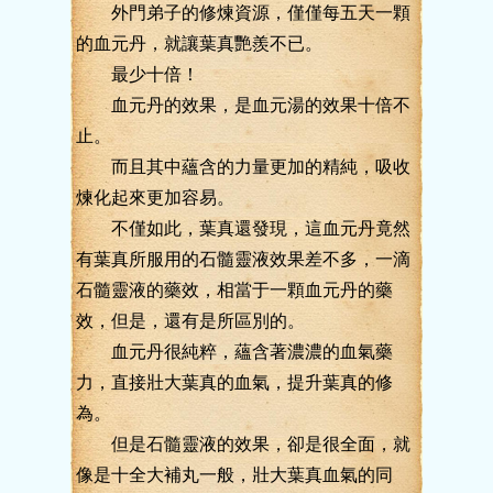
外門弟子的修煉資源，僅僅每五天一顆
的血元丹，就讓葉真艷羨不已。
最少十倍！
血元丹的效果，是血元湯的效果十倍不
止。
而且其中蘊含的力量更加的精純，吸收
煉化起來更加容易。
不僅如此，葉真還發現，這血元丹竟然
有葉真所服用的石髓靈液效果差不多，一滴
石髓靈液的藥效，相當于一顆血元丹的藥
效，但是，還有是所區別的。
血元丹很純粹，蘊含著濃濃的血氣藥
力，直接壯大葉真的血氣，提升葉真的修
為。
但是石髓靈液的效果，卻是很全面，就
像是十全大補丸一般，壯大葉真血氣的同