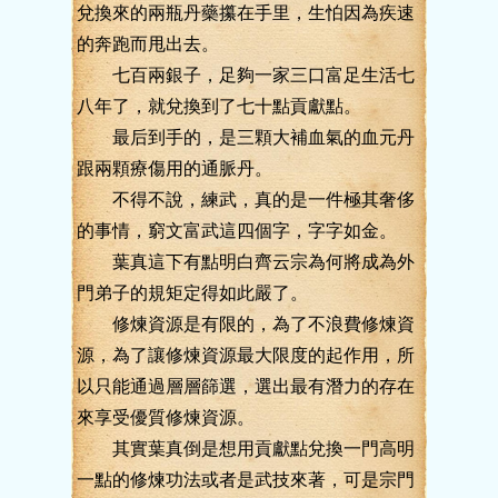
兌換來的兩瓶丹藥攥在手里，生怕因為疾速
的奔跑而甩出去。
七百兩銀子，足夠一家三口富足生活七
八年了，就兌換到了七十點貢獻點。
最后到手的，是三顆大補血氣的血元丹
跟兩顆療傷用的通脈丹。
不得不說，練武，真的是一件極其奢侈
的事情，窮文富武這四個字，字字如金。
葉真這下有點明白齊云宗為何將成為外
門弟子的規矩定得如此嚴了。
修煉資源是有限的，為了不浪費修煉資
源，為了讓修煉資源最大限度的起作用，所
以只能通過層層篩選，選出最有潛力的存在
來享受優質修煉資源。
其實葉真倒是想用貢獻點兌換一門高明
一點的修煉功法或者是武技來著，可是宗門