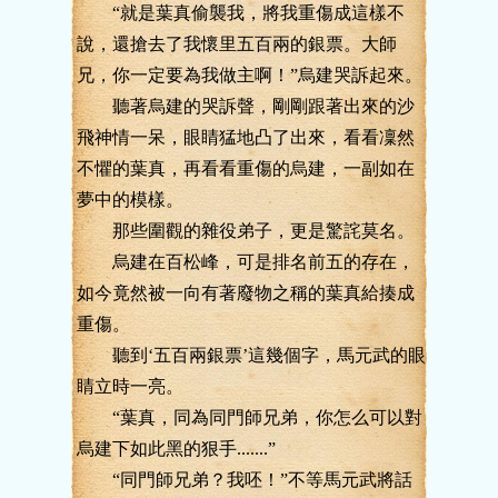
“就是葉真偷襲我，將我重傷成這樣不
說，還搶去了我懷里五百兩的銀票。大師
兄，你一定要為我做主啊！”烏建哭訴起來。
聽著烏建的哭訴聲，剛剛跟著出來的沙
飛神情一呆，眼睛猛地凸了出來，看看凜然
不懼的葉真，再看看重傷的烏建，一副如在
夢中的模樣。
那些圍觀的雜役弟子，更是驚詫莫名。
烏建在百松峰，可是排名前五的存在，
如今竟然被一向有著廢物之稱的葉真給揍成
重傷。
聽到‘五百兩銀票’這幾個字，馬元武的眼
睛立時一亮。
“葉真，同為同門師兄弟，你怎么可以對
烏建下如此黑的狠手.......”
“同門師兄弟？我呸！”不等馬元武將話