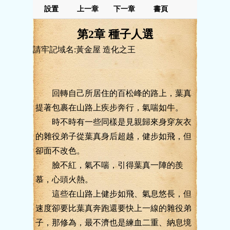
設置
上一章
下一章
書頁
第2章 種子人選
請牢記域名:黃金屋 造化之王
回轉自己所居住的百松峰的路上，葉真
提著包裹在山路上疾步奔行，氣喘如牛。
時不時有一些同樣是見親歸來身穿灰衣
的雜役弟子從葉真身后超越，健步如飛，但
卻面不改色。
臉不紅，氣不喘，引得葉真一陣的羨
慕，心頭火熱。
這些在山路上健步如飛、氣息悠長，但
速度卻要比葉真奔跑還要快上一線的雜役弟
子，那修為，最不濟也是練血二重、納息境