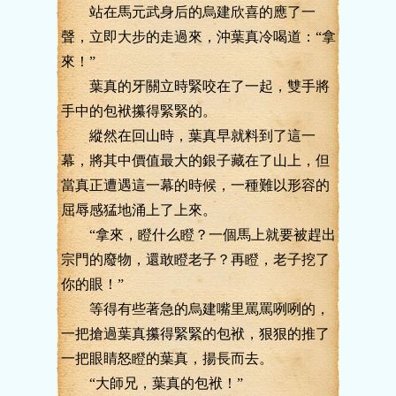
站在馬元武身后的烏建欣喜的應了一
聲，立即大步的走過來，沖葉真冷喝道：“拿
來！”
葉真的牙關立時緊咬在了一起，雙手將
手中的包袱攥得緊緊的。
縱然在回山時，葉真早就料到了這一
幕，將其中價值最大的銀子藏在了山上，但
當真正遭遇這一幕的時候，一種難以形容的
屈辱感猛地涌上了上來。
“拿來，瞪什么瞪？一個馬上就要被趕出
宗門的廢物，還敢瞪老子？再瞪，老子挖了
你的眼！”
等得有些著急的烏建嘴里罵罵咧咧的，
一把搶過葉真攥得緊緊的包袱，狠狠的推了
一把眼睛怒瞪的葉真，揚長而去。
“大師兄，葉真的包袱！”