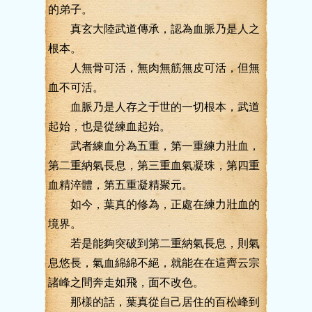
的弟子。
真玄大陸武道傳承，認為血脈乃是人之
根本。
人無骨可活，無肉無筋無皮可活，但無
血不可活。
血脈乃是人存之于世的一切根本，武道
起始，也是從練血起始。
武者練血分為五重，第一重練力壯血，
第二重納氣長息，第三重血氣凝珠，第四重
血精淬體，第五重凝精聚元。
如今，葉真的修為，正處在練力壯血的
境界。
若是能夠突破到第二重納氣長息，則氣
息悠長，氣血綿綿不絕，就能在在這齊云宗
諸峰之間奔走如飛，面不改色。
那樣的話，葉真從自己居住的百松峰到