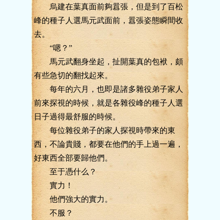
烏建在葉真面前夠囂張，但是到了百松
峰的種子人選馬元武面前，囂張姿態瞬間收
去。
“嗯？”
馬元武翻身坐起，扯開葉真的包袱，頗
有些急切的翻找起來。
每年的六月，也即是諸多雜役弟子家人
前來探視的時候，就是各雜役峰的種子人選
日子過得最舒服的時候。
每位雜役弟子的家人探視時帶來的東
西，不論貴賤，都要在他們的手上過一遍，
好東西全部要歸他們。
至于憑什么？
實力！
他們強大的實力。
不服？