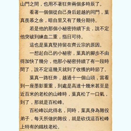
山門之間，也用不著狂奔兩個多時辰了。
看著一個個從自己身后超越的同門，葉
真羨慕之余，暗自里又有了幾分期待。
若是他的那個小秘密持續下去，說不定
他突破到練血二重，指日可待。
這也是葉真堅持留在齊云宗的原因。
一想起自己的小秘密，葉真的腳步不由
得加快了幾分，他那小秘密持續了有一段時
間了，說不定這幾天就到了收獲的時節了。
葉真一路狂奔，越過十一個山頭，當看
到一座墨影重重，到處是高達十幾米甚至是
近百米的老松的山峰時，葉真松了一口氣，
到了，那就是百松峰。
百松峰以此得名，同時，葉真身為雜役
弟子，每天所做的雜役，就是砍伐這百松峰
上特有的鐵枝老松。