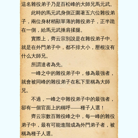
這名雜役弟子乃是百松峰的大師兄馬元武。
此時的馬元武身側正圍著五六位雜役弟
子，兩位身材稍顯單薄的雜役弟子，正半跪
在一側，給馬元武捶肩揉腿。
實際上，齊云宗別說是在雜役弟子中、
就是在外門弟子中，都不排大小，壓根沒有
什么大師兄。
所謂達者為先。
一峰之中的雜役弟子中，修為最強者，
就會被同峰的雜役弟子在私下里稱為大師
兄。
不過，一峰之中雜役弟子中的最強者，
卻有一個官面上的稱呼——種子人選！
齊云宗數百雜役峰之中，每一峰的雜役
弟子中，最有可能進階成為外門弟子者，被
稱為種子人選。