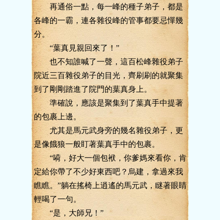
再通俗一點，每一峰的種子弟子，都是
各峰的一霸，連各雜役峰的管事都要忌憚幾
分。
“葉真見親回來了！”
也不知誰喊了一聲，這百松峰雜役弟子
院近三百雜役弟子的目光，齊刷刷的就聚集
到了剛剛踏進了院門的葉真身上。
準確說，應該是聚集到了葉真手中提著
的包裹上邊。
尤其是馬元武身旁的幾名雜役弟子，更
是像餓狼一般盯著葉真手中的包裹。
“嗬，好大一個包袱，你爹媽來看你，肯
定給你帶了不少好東西吧？烏建，拿過來我
瞧瞧。”躺在搖椅上逍遙的馬元武，瞇著眼睛
輕喝了一句。
“是，大師兄！”