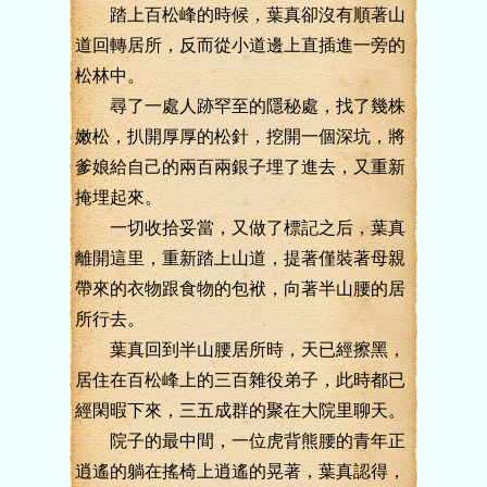
踏上百松峰的時候，葉真卻沒有順著山
道回轉居所，反而從小道邊上直插進一旁的
松林中。
尋了一處人跡罕至的隱秘處，找了幾株
嫩松，扒開厚厚的松針，挖開一個深坑，將
爹娘給自己的兩百兩銀子埋了進去，又重新
掩埋起來。
一切收拾妥當，又做了標記之后，葉真
離開這里，重新踏上山道，提著僅裝著母親
帶來的衣物跟食物的包袱，向著半山腰的居
所行去。
葉真回到半山腰居所時，天已經擦黑，
居住在百松峰上的三百雜役弟子，此時都已
經閑暇下來，三五成群的聚在大院里聊天。
院子的最中間，一位虎背熊腰的青年正
逍遙的躺在搖椅上逍遙的晃著，葉真認得，