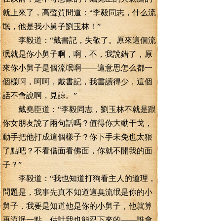
就上來了，高聲質問道：“李毅同志，什么流
氓，他是我小舅子劉玉林！”
李毅道：“戴書記，失敬了。原來這個流
氓就是你小舅子啊，啊，不，我說錯了，原
來你小舅子是個流氓啊——這意思怎么都一
個樣啊，呵呵，戴書記，我書讀得少，這個
話不會說啊，見諒。”
戴堯臣道：“李毅同志，劉玉林不就是跟
你女朋友說了兩句話嗎？值得你大動干戈，
動手把他打成這個樣子？你下手未免也太狠
了點吧？不看僧面看佛面，你就不開我的面
子？”
李毅道：“我也知道打狗看主人的道理，
問題是，我事先真不知道這臭流氓是你的小
舅子，我要是知道他是你的小舅子，他就算
再流氓一點，估計我也能忍下來的——誰會