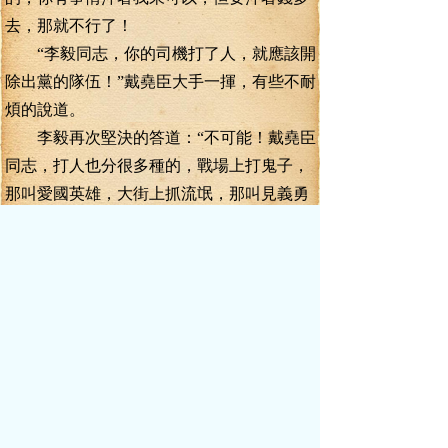
去，那就不行了！
“李毅同志，你的司機打了人，就應該開
除出黨的隊伍！”戴堯臣大手一揮，有些不耐
煩的說道。
李毅再次堅決的答道：“不可能！戴堯臣
同志，打人也分很多種的，戰場上打鬼子，
那叫愛國英雄，大街上抓流氓，那叫見義勇
為，我覺得我的司機不但無過，反而有功，
一個打了流氓的英雄，一個保護了自己領導
不受侵害的英雄！他不但無罪，反而有功！
我覺得應該通報表揚！”
戴堯臣逼視著李毅，李毅傲然相對，俊
眉星眼，堅毅如鐵。
戴堯臣道：“李毅同志，我想你應該明
白，劉玉林在我心里的份量，現在我只要求
處分一個小小的司機，已經給了你莫大的面