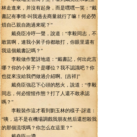
林走進來，并沒有起身，而是嘿嘿一笑：“戴
書記有事情·叫我過去商量就行了嘛！何必勞
煩自己親自跑過來呢？”
戴堯臣冷哼一聲，說道：“李毅同志，不
敢當啊，連我小舅子你都敢打，你眼里還有
我這個戴書記嗎？”
李毅做作驚訝地道：“戴書記，何出此言
哪？你的小舅子？是哪位？我不認識吧？你
也從來沒給我們做過介紹啊。[吉祥]”
戴堯臣強忍下心頭的怒火，說道：“李毅
同志，何必惺惺作態？打了人還不敢承認
嗎？”
李毅裝作這才看到劉玉林的樣子·訝道：
“咦，這不是在機場調戲我朋友然后還想殺我
的那個流氓嗎？你怎么在這里？”
戴堯臣一滯。