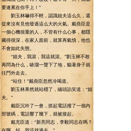
要連累在你手上！”
劉玉林嚇得不輕，認識姐夫這么久，還
從來沒有見他發過這么大的火氣。戴堯臣是
一個心機很重的人，不管有什么心事，都隱
藏得很深，在家人面前，就算再氣憤，他也
不會如此失態。
“姐夫，我滾，我這就滾。”劉玉林不敢
再問為什么，哧溜一聲下了地，貓著身子就
往門外走去。
“站住！”戴堯臣忽然冷喝道。
劉玉林果然就站穩了，緬頭諂笑道：“姐
夫。”
戴臣沉吟了一會，抓起電話撥了一個內
部號碼，電話響了幾下，就被接起。
戴充臣道：“新亮同志，李毅同志在嗎？
在啊，好，我這就過去。”