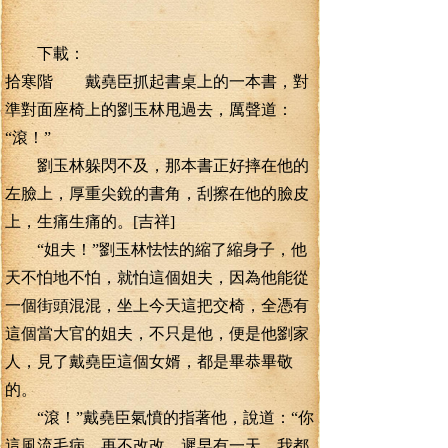
下載：
拾寒階 戴堯臣抓起書桌上的一本書，對
準對面座椅上的劉玉林甩過去，厲聲道：
“滾！”
劉玉林躲閃不及，那本書正好摔在他的
左臉上，厚重尖銳的書角，刮擦在他的臉皮
上，生痛生痛的。[吉祥]
“姐夫！”劉玉林怯怯的縮了縮身子，他
天不怕地不怕，就怕這個姐夫，因為他能從
一個街頭混混，坐上今天這把交椅，全憑有
這個當大官的姐夫，不只是他，便是他劉家
人，見了戴堯臣這個女婿，都是畢恭畢敬
的。
“滾！”戴堯臣氣憤的指著他，說道：“你
這風流毛病，再不改改，遲早有一天，我都