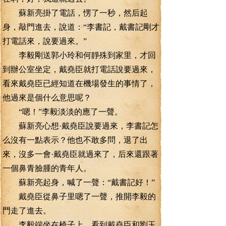
蘇新亮掛了電話，愣了一秒，然后起
身，敲門進去，說道：“李書記，戴書記剛才
打電話來，說要過來。”
李毅剛送郭小玲和何靜殊到家里，才回
到辦公室坐定，戴堯臣就打電話說要過來，
看來戴堯臣已經知道在機場發生的事情了，
他過來是個什么意思呢？
“嗯！”李毅淡淡的應了一聲。
蘇新亮心想·戴堯臣說要過來，李書記怎
么沒有一點表示？他也不敢多問，退了出
來，沒多一會·戴堯臣就過來了，后來還跟著
一個鼻青臉腫的青年人。
蘇新亮起身，喊了一聲：“戴書記好！”
戴堯臣從鼻子里嗯了一聲，推開李毅的
門走了進去。
李毅端坐在椅子上，看到戴堯臣和劉玉