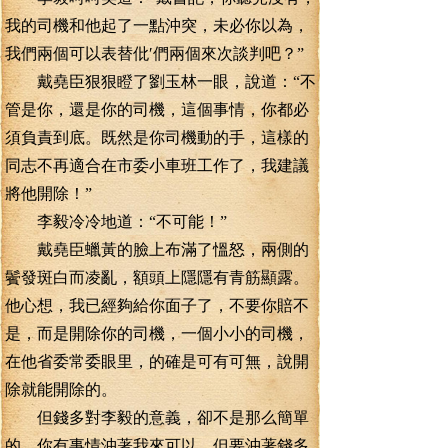
我的司機和他起了一點沖突，未必你以為，
我們兩個可以表替仳′們兩個來次談判吧？”
戴堯臣狠狠瞪了劉玉林一眼，說道：“不
管是你，還是你的司機，這個事情，你都必
須負責到底。既然是你司機動的手，這樣的
同志不再適合在市委小車班工作了，我建議
將他開除！”
李毅冷冷地道：“不可能！”
戴堯臣蠟黃的臉上布滿了慍怒，兩側的
鬢發斑白而凌亂，額頭上隱隱有青筋顯露。
他心想，我已經夠給你面子了，不要你賠不
是，而是開除你的司機，一個小小的司機，
在他省委常委眼里，的確是可有可無，說開
除就能開除的。
但錢多對李毅的意義，卻不是那么簡單
的，你有事情沖著我來可以，但要沖著錢多