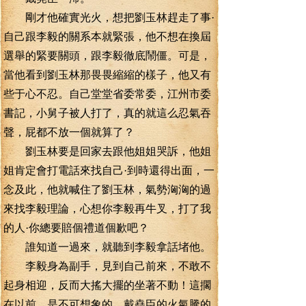
剛才他確實光火，想把劉玉林趕走了事·
自己跟李毅的關系本就緊張，他不想在換屆
選舉的緊要關頭，跟李毅徹底鬧僵。可是，
當他看到劉玉林那畏畏縮縮的樣子，他又有
些于心不忍。自己堂堂省委常委，江州市委
書記，小舅子被人打了，真的就這么忍氣吞
聲，屁都不放一個就算了？
劉玉林要是回家去跟他姐姐哭訴，他姐
姐肯定會打電話來找自己·到時還得出面，一
念及此，他就喊住了劉玉林，氣勢洶洶的過
來找李毅理論，心想你李毅再牛叉，打了我
的人·你總要賠個禮道個歉吧？
誰知道一過來，就聽到李毅拿話堵他。
李毅身為副手，見到自己前來，不敢不
起身相迎，反而大搖大擺的坐著不動！這擱
在以前，是不可想象的，戴堯臣的火氣騰的