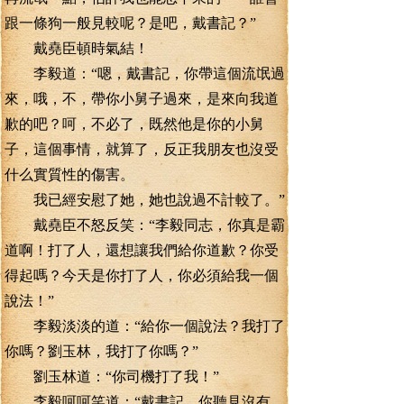
跟一條狗一般見較呢？是吧，戴書記？”
戴堯臣頓時氣結！
李毅道：“嗯，戴書記，你帶這個流氓過
來，哦，不，帶你小舅子過來，是來向我道
歉的吧？呵，不必了，既然他是你的小舅
子，這個事情，就算了，反正我朋友也沒受
什么實質性的傷害。
我已經安慰了她，她也說過不計較了。”
戴堯臣不怒反笑：“李毅同志，你真是霸
道啊！打了人，還想讓我們給你道歉？你受
得起嗎？今天是你打了人，你必須給我一個
說法！”
李毅淡淡的道：“給你一個說法？我打了
你嗎？劉玉林，我打了你嗎？”
劉玉林道：“你司機打了我！”
李毅呵呵笑道：“戴書記，你聽見沒有，