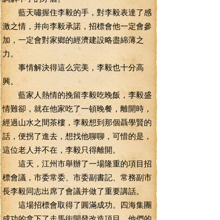
藍天嘯握住李毅的手，對李毅表達了感
激之情，并向李毅承諾，招標會他一定會參
加，一定會對家鄉的經濟建設略盡綿薄之
力。
事情解決得這么完美，李毅也十分高
興。
藍家人熱情的挽留李毅吃晚飯，李毅盛
情難卻，就在他家吃了一頓晚餐，離開時，
經過山水之間茶樓，李毅想到那個聶學賢的
話，便拐了進去，想找他聊聊，可惜的是，
這位老人并不在，李毅只得離開。
這天，江州市舉辦了一場隆重的項目招
標會議，市委常委、市委副書記、常務副市
長李毅同志出席了會議并做了重要講話。
這場招標會取得了圓滿成功。四海集團
成功的拿下了走馬街開發改造項目，他們的