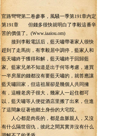
官路彎彎第二卷參事，風騷一季第191章內定
第191章 但錢多很快就明白了李毅這番辛
苦的價值了。(Www.iaaiou.om)
接到李毅電話后，藍天嘯帶著家人很快
趕到了走馬街，有李毅居中調停，藍家人和
藍天嘯終于獲得和解，藍天嘯終于回歸藍
家。藍家兄弟不知道是出于何等考慮，連買
一半房屋的錢都沒有要藍天嘯的，就答應讓
藍天嘯回家，但這祖屋卻是幾個人共同擁
有，這幢老房子很大，幾家人一起住都可
以，藍天嘯等人便從酒店里搬了出來，住進
了這間象征著他鄉土身份的大宅院。
人心都是肉長的，都是血脈親人，又沒
有什么隔世宿仇，彼此之間其實并沒有什么
調解不了的矛盾。