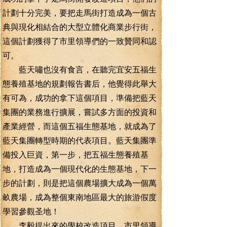
計劃十分完美，要把走馬街打造成為一個古
典與現化相結合的大型立體化商業步行街，
這個計劃獲得了市里領導們的一致贊同和認
可。
藍天嘯也沒有食言，在聽完宜安五福生
態養殖基地的規劃報告書后，他覺得此舉大
有可為，成功的拿下這個項目，準備把藍天
集團的業務進行擴展，嘗試多方面的投資和
產業經營，而這個五福生態基地，就成為了
藍天集團轉型時期的代表項目。藍天集團準
備投入巨資，第一步，把五福生態養殖基
地，打造成為一個現代化的生態基地，下一
步的計劃，則是把這個農場擴大成為一個萬
畝農場，成為整個東南地區最大的旅游假度
學習參觀圣地！
李毅提出來的學校改造項目，市里領導