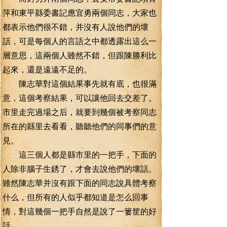
萍和東平縣委書記應宜勇兩個同志，大家也
都表示他們很不錯，并沒有人說他們的壞
話，可是每個人的言語之中都透露出這么一
層意思，這兩個人雖然不錯，但跟陳勝利比
起來，還是遠遠不足的。
陳志華對這個結果事先就有底，也很滿
意，這個考察結果，可以讓他回去交差了。
市里走完過場之后，就要到幾個被考察同志
所在的縣里去看看，聽聽他們的同事們的意
見。
這三個人都是縣市里的一把手，下面的
人除非腦子生銹了，才會去說他們的壞話。
雖然陳志華并沒有跟下面的同志說具體考察
什么，但所有的人似乎都知道是怎么回事
情，對這幾個一把手自然是說了一簍筐的好
話。