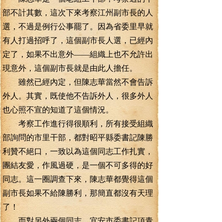
部不計其數，這次下來考察江州副市長的人
選，不過是例行公事罷了。因為省委里早就
有人打過招呼了，這個副市長人選，已經內
定了，如果不出意外——組織上也不允許出
現意外，這個副市長就是由此人擔任。
雖然已經內定，但陳志華當然不會告訴
外人。其實，既使他不告訴外人，很多外人
也心照不宣的知道了這個情況。
考察工作進行得很順利，所有接受組織
部詢問的市里干部，都對昭平縣委書記陳勝
利贊不絕口，一致以為這個同志工作扎實，
團結友愛，作風過硬，是一個不可多得的好
同志。這一圈調查下來，陳志華都覺得這個
副市長如果不給陳勝利，那簡直都沒有天理
了！
而對另外兩個同志，宜安市委書記項青