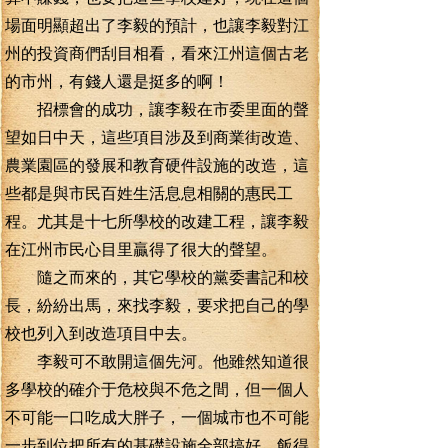
場面明顯超出了李毅的預計，也讓李毅對江
州的投資商們刮目相看，看來江州這個古老
的市州，有錢人還是挺多的啊！
招標會的成功，讓李毅在市委里面的聲
望如日中天，這些項目涉及到商業街改造、
農業園區的發展和教育硬件設施的改造，這
些都是與市民百姓生活息息相關的惠民工
程。尤其是十七所學校的改建工程，讓李毅
在江州市民心目里贏得了很大的聲望。
隨之而來的，其它學校的黨委書記和校
長，紛紛出馬，來找李毅，要求把自己的學
校也列入到改造項目中去。
李毅可不敢開這個先河。他雖然知道很
多學校的確介于危校與不危之間，但一個人
不可能一口吃成大胖子，一個城市也不可能
一步到位把所有的基礎設施全部搞好，飯得