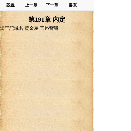
設置
上一章
下一章
書頁
第191章 內定
請牢記域名:黃金屋 官路彎彎