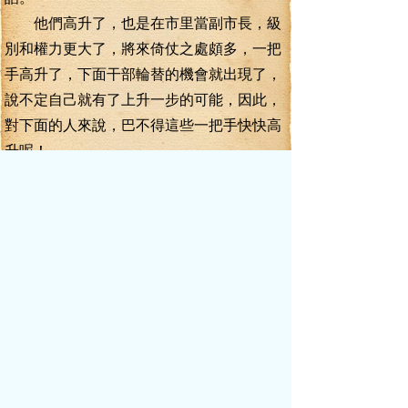
他們高升了，也是在市里當副市長，級
別和權力更大了，將來倚仗之處頗多，一把
手高升了，下面干部輪替的機會就出現了，
說不定自己就有了上升一步的可能，因此，
對下面的人來說，巴不得這些一把手快快高
升呢！
組織考察工作異常順利，陳志華回到江
州，征詢江州市委幾個主要領導同志的意
見。這是組織考察工作的最后一道程序，完
成之后，他就可以回省委組織部交差了。
陳勝利這個人，是戴堯臣的心腹手下，
戴堯臣正一力提拔他，這一次的副市長之
爭，戴堯臣已經做了周密的布置，不許出現
任何差池。
張正貴已經和戴堯臣就此事達成了一致
意見。