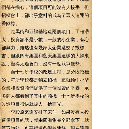
們都在擔心，這個項目可能沒有人接手，但
招標會上，卻出乎意料的成為了眾人追逐的
香餑餑。
走馬街和五福基地這兩個項目，工程浩
大，投資額不是小數，一般的小企業，有心
卻無力，雖然也有幾家大企業遞交了投標
書，但跟四海集團和藍天集團這樣的大鱷來
說，顯得太過蒼白，沒有一點競爭優勢。
而十七所學校的改建工程，是分段招標
的，每所學校都是獨立招標，這就給中小型
企業和投資商們提供了一個投資的平臺，眾
多商人都看到了其中的商機，十七所學校的
改造項目很快就被人一搶而光。
李毅原來還安排了宋佳，如果沒有人投
這個項目的話，就由四海集團全部拿下，就
算不賺錢，也要把這些學校建好，現在這個