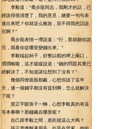
李毅道：“喬步龍同志，我剛才的話，已
經說得很清楚了，我的意見，總要一句句表
達出來吧？你就這么猴急，容不得我把話說
完啊？”
喬步龍表情一滯說道：“行，那就聽你說
完，我看你從哪里變錢出來。”
李毅端起杯子，好整以暇的呷上兩口，
潤潤喉嚨，這才緩緩說道：“錢的問題其實已
經解決了，不知道諸位想到了沒有？”
幾個同僚面面相覷，心想你說了這半
天，連一個錢字都沒有提到啊，怎么就解決
了呢？
賀正宇眼珠子一轉，心想李毅真的有這
等本事啊？那錢藏在哪里呢？
自己跟李毅之間，差距就這么大嗎？
張正貴微皺著眉毛，似乎在思索，他的