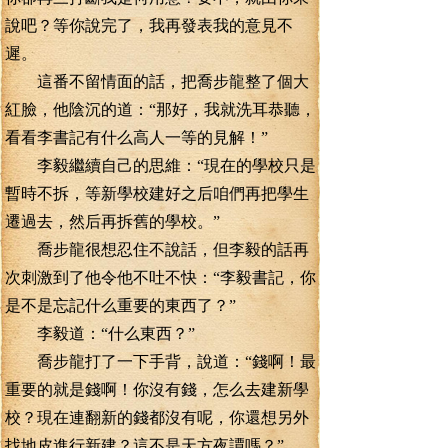
說吧？等你說完了，我再發表我的意見不
遲。
這番不留情面的話，把喬步龍整了個大
紅臉，他陰沉的道：“那好，我就洗耳恭聽，
看看李書記有什么高人一等的見解！”
李毅繼續自己的思維：“現在的學校只是
暫時不拆，等新學校建好之后咱們再把學生
遷過去，然后再拆舊的學校。”
喬步龍很想忍住不說話，但李毅的話再
次刺激到了他令他不吐不快：“李毅書記，你
是不是忘記什么重要的東西了？”
李毅道：“什么東西？”
喬步龍打了一下手背，說道：“錢啊！最
重要的就是錢啊！你沒有錢，怎么去建新學
校？現在連翻新的錢都沒有呢，你還想另外
找地皮進行新建？這不是天方夜譚嗎？”