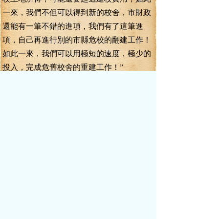
一來，我們不但可以得到新的校舍，市財政
還能有一筆不錯的進項，我們有了這筆進
項，自己再進行別的市縣危校的翻建工作！
如此一來，我們可以用極短的速度，極少的
投入，完成危舊校舍的重建工作！”
“咦！”
“哦！”
“呀！”
張正貴等人都帶著驚喜的表情看向李
毅。
張正貴拍著桌子道：“好主意啊！好主意
啊！”
賀正宇笑道：“李書記，你再次讓我獲得
了驚喜啊！”
喬步龍的臉色愈發陰沉了，拉著臉不說
話。