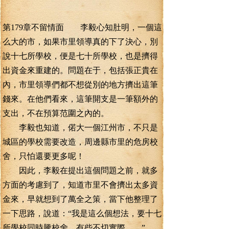
第179章不留情面 李毅心知肚明，一個這
么大的市，如果市里領導真的下了決心，別
說十七所學校，便是七十所學校，也是擠得
出資金來重建的。問題在于，包括張正貴在
內，市里領導們都不想從別的地方擠出這筆
錢來。在他們看來，這筆開支是一筆額外的
支出，不在預算范圍之內的。
李毅也知道，偌大一個江州市，不只是
城區的學校需要改造，周邊縣市里的危房校
舍，只怕還要更多呢！
因此，李毅在提出這個問題之前，就多
方面的考慮到了，知道市里不會擠出太多資
金來，早就想到了萬全之策，當下他整理了
一下思路，說道：“我是這么個想法，要十七
所學校同時騰校舍，有些不切實際……”