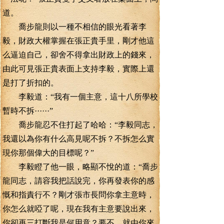
道。
喬步龍則以一種不相信的眼光看著李
毅，財政大權掌握在張正貴手里，剛才他這
么逼迫自己，卻舍不得拿出財政上的錢來，
由此可見張正貴表面上支持李毅，實際上還
是打了折扣的。
李毅道：“我有一個主意，這十八所學校
暫時不拆······”
喬步龍忍不住打起了哈哈：“李毅同志，
我還以為你有什么高見呢不拆？不拆怎么實
現你那個偉大的目標呢？”
李毅瞪了他一眼，略顯不悅的道：“喬步
龍同志，請容我把話說完，你再發表你的感
慨和指責行不？剛才張市長問你拿主意時，
你怎么就啞了呢，現在我有主意要說出來，
你卻再三打斷我是何用意？要不，就由你來