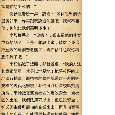
當是你想出來的。”
喬步龍老臉一黑，說道：“等你說出個子
丑寅卯來，你再跟我說這句話吧！我就不相
信，你能比我們高明多少！”
李毅搖手道：“你錯了，張市長他們其實
早就想到了，只是不想說出來，破壞了我這
故意設的這個懸念罷了，現在估計也就你猜
想不到了吧！”
李毅掐滅了煙頭，朗聲說道：“我的方法
其實很簡單，就是以地易地！把舊校區的土
地進行拍賣，而招標的條件就是建一所同等
規模的現代化學校！我們可以用舊校區拍賣
所得，來沖抵這些新校區的建設資金！新校
區的土地，我們政府可以出，但建設資金，
卻必須由參與競拍的企業來出。而且拍賣舊
校土地所得，可能還要超過建校費用，如此