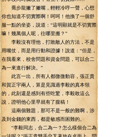
喬步龍撇了撇嘴，輕輕冷哼一聲，心想
你也知道不切實際啊！呵呵！他換了一個舒
服一點的坐姿，說道：“這明顯就是不切實際
嘛！幾萬個人呢，往哪里搬？”
李毅沒有理他，打敗敵人的方法，不是
用嘴仗，而是用行動和證據！說道：“但是，
在我看來，校舍問題和資金問題，可以合二
為一來進行解決。”
此言一出，所有人都微微動容，張正貴
和賀正宇兩人，算是見識過李毅的真本領
的，此刻還是感到有些吃驚，李毅敢這么
說，證明他心里早就有了腹稿！
這兩個難題，那可不是一般的難啊，涉
及到金錢的東西，都是敏感而困難的。
“李毅同志，合二為一？怎么樣個合二為
一法呢？”張正貴雙手交叉著放在桌面上，問