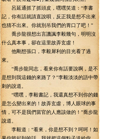
呂延通抓了抓頭皮，嘿嘿笑道：“李書
記，你有話就請直說唄，反正我是想不出來
也猜不出來。你就別吊我們的胃口了吧！”
喬步龍很想出言譏諷李毅幾句，明明沒
什么真本事，卻在這里故弄玄虛！
他剛想張口，李毅犀利的目光看了過
來。
“喬步龍同志，看來你有話要說啊，是不
是想到我這錢的來路了？”李毅淡淡的語中帶
刺的說道。
“嘿嘿，李毅書記，我還真想不到你的錢
是怎么變出來的！故弄玄虛，博人眼球的事
情，可不是我們當官的人應該做的！”喬步龍
說道。
李毅道：“看來，你是想不到？呵呵！如
果你能起到的話，我就把這個點子送給你，