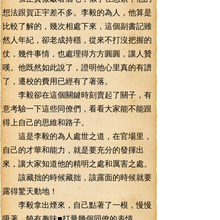
想法跟賀正宇差不多。李毅的為人，他算是
比較了解的，幾次相處下來，這個副書記雖
然人年紀，卻老成持穩，從來不打沒把握的
仗，幾件事情，也處理得方方圓圓，讓人贊
嘆。他既然如此說了，證明他心里真的有譜
了，遷校的費用已經有了著落。
李毅卻在這個關鍵時刻賣起了關子，有
意考驗一下這些同僚們，看看大家能不能跟
得上自己的思維和路子。
這是李毅的為人處世之道，在官場里，
自己的才華和能力，就是要充分的發揮出
來，讓大家知道他的精明之處和厲害之處。
該藏拙的時候藏拙，該露面的時候就要
露得驚天動地！
李毅拿出煙來，自己點著了一根，慢慢
吸著，饒有趣味■打量幾個同僚的表情。