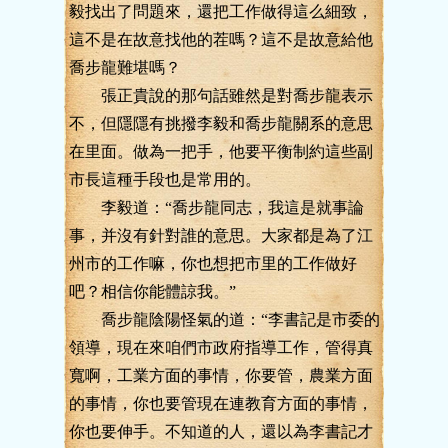
毅找出了問題來，還把工作做得這么細致，
這不是在故意找他的茬嗎？這不是故意給他
喬步龍難堪嗎？
張正貴說的那句話雖然是對喬步龍表示
不，但隱隱有挑撥李毅和喬步龍關系的意思
在里面。做為一把手，他要平衡制約這些副
市長這種手段也是常用的。
李毅道：“喬步龍同志，我這是就事論
事，并沒有針對誰的意思。大家都是為了江
州市的工作嘛，你也想把市里的工作做好
吧？相信你能體諒我。”
喬步龍陰陽怪氣的道：“李書記是市委的
領導，現在來咱們市政府指導工作，管得真
寬啊，工業方面的事情，你要管，農業方面
的事情，你也要管現在連教育方面的事情，
你也要伸手。不知道的人，還以為李書記才