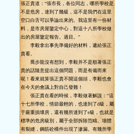
張正貴道：“張市長，各位同志，哪所學校是
不是危房，達到了幾級，這不是我們在這里
空口白舌可以爭論出來的。我這里有一份材
料，是市房屋鑒定中心，對這十八所學校做
出的房屋鑒定報告。過目。”
李毅拿出事先準備好的材料，遞給張正
貴看。
喬步龍沒有想到，李毅并不是順著張正
貴的話隨意提出這個問題，而是有備而來
呢！看來就算張正貴不開這個頭，李毅也會
在今天的會議上對自己發難！
張正貴在看的時候，李毅做著解說：“這
十七所學校，情節最輕的，也達到了d級，屬
于嚴重損壞房，還有幾所達到了e級，也就是
標準的危房級別，屬于全部拆除范疇。墻體
有裂縫，鋼筋砼構件出現了滲漏。有幾所學