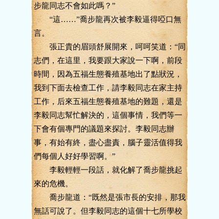
步龍同志不會如此嗎？”
“這……”喬步龍再次被李毅逼得啞口無
言。
張正貴的眉頭舒展開來，呵呵笑道：“同
志們，在這里，我要跟大家說一下啊，前段
時間，因為五福生態養殖基地出了點狀況，
我到下面去檢查工作，請李毅同志在家主持
工作，后來五福生態養殖基地的難題，還是
李毅同志幫忙解決的，這個事情，我們等一
下會有個專門的議題來探討。李毅同志辦
事，有始有終，盡心盡責，腦子靈活值得我
們每個人好好學習啊。”
李毅輕輕一段話，就化解了喬步龍挑起
來的危機。
喬步龍道：“既然是張市長的安排，那我
無話可說了。但李毅同志的這個十七所學校