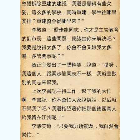
整體拆除重建的建議，我還是覺得有些欠
妥。這么多的學校，同時重建，學生往哪里
安排？重建資金從哪里來？”
李毅道：“喬步龍同志，你才是主管教育
的副市長，這些問題，應該由你來解決吧？
我要是說得太多了，你會不會又嫌我太多
嘴，多管閑事呢？”
賀正宇發出了一聲輕笑，說道：“哎呀，
我這個人，跟喬步龍同志不一樣，我就喜歡
別的同志來幫我。
上次李書記主持工作，幫了我的大忙
啊，李書記，你不會怕人家說嫌話，以后就
不幫我了吧？我還指望著你把那個德國商人
給我留在江州呢！”
李彀笑道：“只要我力所能及，我自然會
幫忙。”