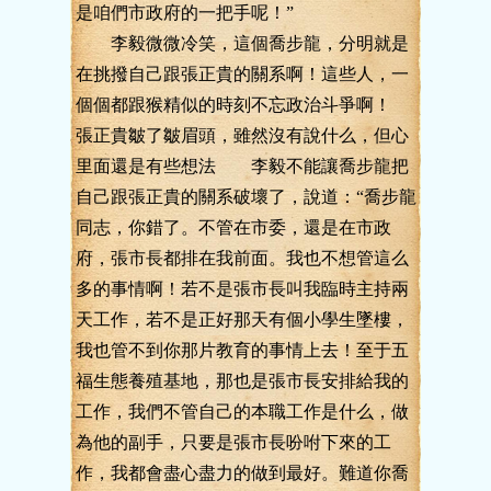
是咱們市政府的一把手呢！”
李毅微微冷笑，這個喬步龍，分明就是
在挑撥自己跟張正貴的關系啊！這些人，一
個個都跟猴精似的時刻不忘政治斗爭啊！
張正貴皺了皺眉頭，雖然沒有說什么，但心
里面還是有些想法 李毅不能讓喬步龍把
自己跟張正貴的關系破壞了，說道：“喬步龍
同志，你錯了。不管在市委，還是在市政
府，張市長都排在我前面。我也不想管這么
多的事情啊！若不是張市長叫我臨時主持兩
天工作，若不是正好那天有個小學生墜樓，
我也管不到你那片教育的事情上去！至于五
福生態養殖基地，那也是張市長安排給我的
工作，我們不管自己的本職工作是什么，做
為他的副手，只要是張市長吩咐下來的工
作，我都會盡心盡力的做到最好。難道你喬