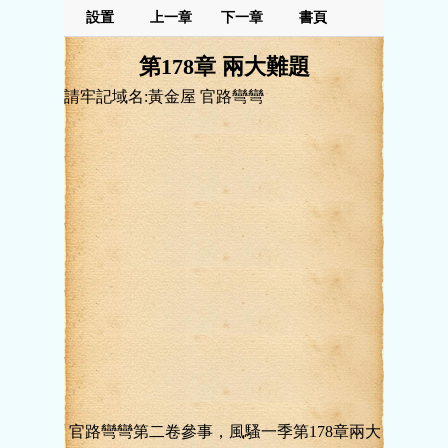
設置
上一章
下一章
書頁
第178章 兩大難題
請牢記域名:黃金屋 官路彎彎
官路彎彎第二卷參事，風騷一季第178章兩大