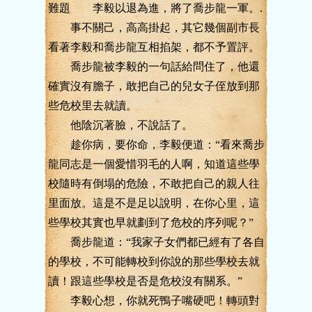
難題 李毅以退為進，將了喬步龍一軍。.
事不關己，高高掛起，其它幾個副市長
看著李毅和喬步龍互相掐架，都不予置評。
喬步龍被李毅的一句話給問住了，他還
確實沒有膽子，敢把自己的兒女子侄放到那
些危校里去就讀。
他陰沉著臉，不說話了。
趁你病，要你命，李毅便道：“看來喬步
龍同志是一個愛惜羽毛的人啊，知道這些學
校隨時有倒塌的危險，不敢把自己的親人往
里面放。這是不是足以說明，在你心里，這
些學校其實也早就劃到了危校的序列呢？”
喬步龍道：“我家子女們都已經有了各自
的學校，不可能轉校到你說的那些學校去就
讀！跟這些學校是否是危校沒有關系。”
李毅心想，你就死鴨子嘴硬吧！轉頭對