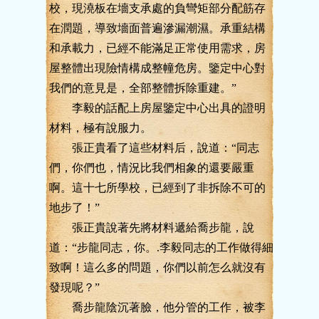
校，現澆板在墻支承處的負彎矩部分配筋存
在潤題，導致墻面普遍滲漏潮濕。承重結構
和承載力，已經不能滿足正常使用需求，房
屋整體出現險情構成整幢危房。鑒定中心對
我們的意見是，全部整體拆除重建。”
李毅的話配上房屋鑒定中心出具的證明
材料，極有說服力。
張正貴看了這些材料后，說道：“同志
們，你們也，情況比我們相象的還要嚴重
啊。這十七所學校，已經到了非拆除不可的
地步了！”
張正貴說著先將材料遞給喬步龍，說
道：“步龍同志，你。.李毅同志的工作做得細
致啊！這么多的問題，你們以前怎么就沒有
發現呢？”
喬步龍陰沉著臉，他分管的工作，被李