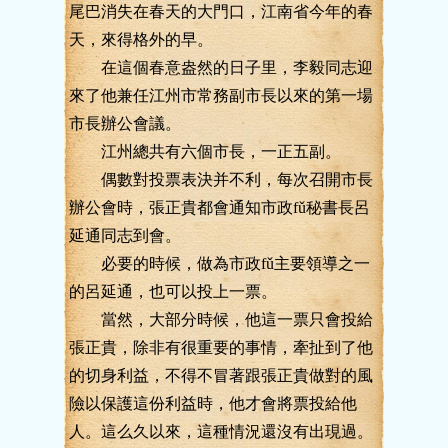
尾巴消失在春天的大門口，江南省今年的春
天，來得格外的早。
在這個春意盎然的日子里，李毅同志迎
來了他兼任江州市常務副市長以來的第一場
市長辦公會議。
江州總共有六個市長，一正五副。
偶數對投票表決并不利，每次召開市長
辦公會時，張正貴都會通知市政fǔ秘書長呂
延通同志到會。
必要的時候，做為市政fǔ主要領導之一
的呂延通，也可以投上一票。
當然，大部分時候，他這一票只會投給
張正貴，除非有很重要的事情，牽扯到了他
的切身利益，不得不冒著跟張正貴做對的風
險以保護這份利益時，他才會將票投給他
人。這么久以來，這種情況還沒有出現過。