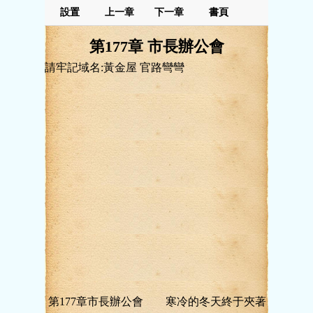
設置
上一章
下一章
書頁
第177章 市長辦公會
請牢記域名:黃金屋 官路彎彎
第177章市長辦公會 寒冷的冬天終于夾著