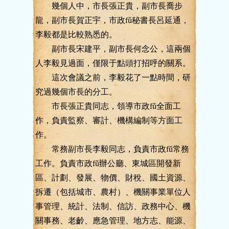
幾個人中，市長張正貴，副市長喬步
龍，副市長賀正宇，市政fǔ秘書長呂延通，
李毅都是比較熟悉的。
副市長宋建平，副市長何念公，這兩個
人李毅見過面，僅限于點頭打招呼的關系。
這次會議之前，李毅花了一點時間，研
究過幾個市長的分工。
市長張正貴同志，領導市政fǔ全面工
作，負責監察、審計、機構編制等方面工
作。
常務副市長李毅同志，負責市政fǔ常務
工作。負責市政fǔ辦公廳、東城區開發新
區、計劃、發展、物價、財稅、國土資源、
拆遷（包括城市、農村）、機關事業單位人
事管理、統計、法制、信訪、政務中心、機
關事務、老齡、應急管理、地方志、能源、