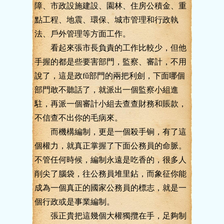
障、市政設施建設、園林、住房公積金、重
點工程、地震、環保、城市管理和行政執
法、戶外管理等方面工作。
看起來張市長負責的工作比較少，但他
手握的都是些要害部門，監察、審計，不用
說了，這是政fǔ部門的兩把利劍，下面哪個
部門敢不聽話了，就派出一個監察小組進
駐，再派一個審計小組去查查財務和賬款，
不信查不出你的毛病來。
而機構編制，更是一個殺手锏，有了這
個權力，就真正掌握了下面公務員的命脈。
不管任何時候，編制永遠是吃香的，很多人
削尖了腦袋，往公務員堆里鉆，而象征你能
成為一個真正的國家公務員的標志，就是一
個行政或是事業編制。
張正貴把這幾個大權獨攬在手，足夠制