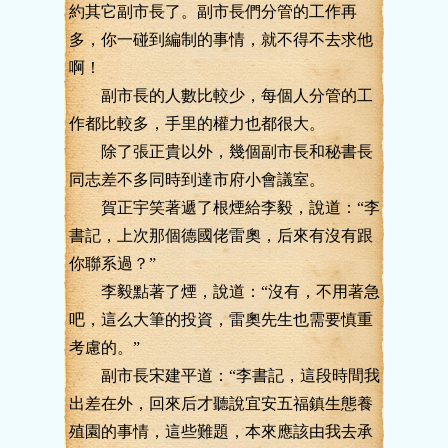
約其它副市長了。副市長們分管的工作再
多，你一碰到編制的事情，就不得不去求他
啊！
副市長的人數比較少，每個人分管的工
作都比較多，手里的權力也都很大。
除了張正貴以外，幾個副市長和秘書長
同志差不多同時到達市府小會議室。
賀正宇笑著遞了根煙給李毅，說道：“李
書記，上次那個德國佬雷奧，后來有沒有跟
你聯系過？”
李毅點著了煙，說道：“沒有，不用著急
吧，這么大筆的投資，雷奧先生也需要慎重
考慮的。”
副市長宋建平道：“李書記，這段時間我
出差在外，回來后才聽說宜安五福鎮生態養
殖園的事情，這些難題，本來應該由我去承