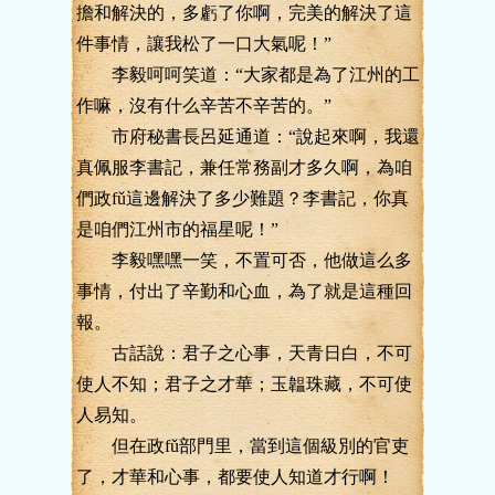
擔和解決的，多虧了你啊，完美的解決了這
件事情，讓我松了一口大氣呢！”
李毅呵呵笑道：“大家都是為了江州的工
作嘛，沒有什么辛苦不辛苦的。”
市府秘書長呂延通道：“說起來啊，我還
真佩服李書記，兼任常務副才多久啊，為咱
們政fǔ這邊解決了多少難題？李書記，你真
是咱們江州市的福星呢！”
李毅嘿嘿一笑，不置可否，他做這么多
事情，付出了辛勤和心血，為了就是這種回
報。
古話說：君子之心事，天青日白，不可
使人不知；君子之才華；玉韞珠藏，不可使
人易知。
但在政fǔ部門里，當到這個級別的官吏
了，才華和心事，都要使人知道才行啊！