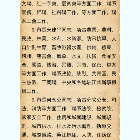
文聯、紅十字會、愛衛會等方面工作。聯系
宣傳、婦聯、社科聯工作。等方面工作。聯
系工會工作。
副市長宋建平同志，負責農業、農村、
民政、林業、水利、水資源、防汛抗旱、人
口計劃生育、畜牧獸醫水產、供銷、移民、
殘聯、慈善會、氣象、水文、扶貧、食品安
全、國資、旅游、民族、宗教、保密、檔案
等方面工作。聯系政協、統戰、共青團、民
主黨派、工商聯、中央和各地駐江州辦事機
構工作。
副市長何念公同志，負責分管公安、司
法、消防等方面工作，聯系法院、檢察院、
國家安全工作、住房和城鄉建設、城鄉規
劃、城市供水、排水及污水處理、軌道交
通、城際鐵路、吳江樞紐、人防、住房保