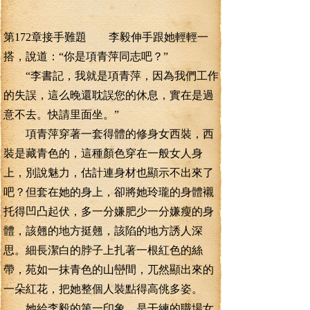
第172章接手難題 李毅伸手跟她輕輕一
搭，說道：“你是項青萍同志吧？”
“李書記，我就是項青萍，因為我們工作
的失誤，這么晚還耽誤您的休息，實在是過
意不去。快請里面坐。”
項青萍穿著一套得體的修身女西裝，西
裝是藏青色的，這種顏色穿在一般女人身
上，別說魅力，估計連身材也顯示不出來了
吧？但套在她的身上，卻將她玲瓏的身體襯
托得凹凸起伏，多一分嫌肥少一分嫌瘦的身
體，該翹的地方挺翹，該陷的地方誘人深
思。細長潔白的脖子上扎著一根紅色的絲
帶，苑如一抹青色的山巒間，兀然顯出來的
一朵紅花，把她整個人裝點得高佻多姿。
她給李毅的第一印象，是干練的職場女