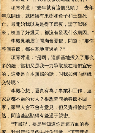
項青萍道：“去年就有這個兆頭了，去年
年底開始，就陸續有果樹和兔子和土雞死
亡。最開始我以為是得了瘟疫，請了獸醫
來，檢查了好幾天，都沒有發現什么病因。”
李毅見她眉宇間滿含憂郁，問道：“那你
整個春節，都在基地度過的？”
項青萍道：“是啊，這個基地投入了那么
多的錢，當初又是我一力爭取放在咱們宜安
的，這要是血本無歸的話，叫我如何向組織
交待呢？”
李毅心想，還真有為了事業和工作，連
家庭都不顧的女人？很想問問她春節不回
家，家里人會不會有意見，但又覺得彼此不
熟，問這些話顯得有些過于親密。
“李書記，要是早知道你是這方面的專
家，我就應該早些去找你請教。”項青萍道。