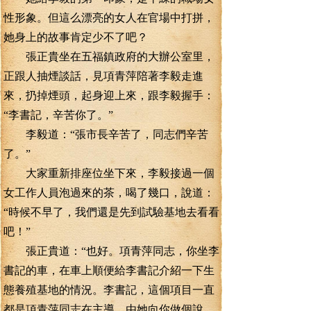
性形象。但這么漂亮的女人在官場中打拼，
她身上的故事肯定少不了吧？
張正貴坐在五福鎮政府的大辦公室里，
正跟人抽煙談話，見項青萍陪著李毅走進
來，扔掉煙頭，起身迎上來，跟李毅握手：
“李書記，辛苦你了。”
李毅道：“張市長辛苦了，同志們辛苦
了。”
大家重新排座位坐下來，李毅接過一個
女工作人員泡過來的茶，喝了幾口，說道：
“時候不早了，我們還是先到試驗基地去看看
吧！”
張正貴道：“也好。項青萍同志，你坐李
書記的車，在車上順便給李書記介紹一下生
態養殖基地的情況。李書記，這個項目一直
都是項青萍同志在主導，由她向你做個說