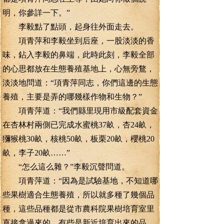
明，你參詳一下。”
李毅點了點頭，起身往外面走去。
項青萍和李毅坐到后座，一股淡淡的香
味，鉆入李毅的鼻端，此時此刻，李毅全部
的心思都放在生態養殖基地上，心無旁鶩，
淡淡地問道：“項青萍同志，你們這邊的生態
養殖，主要是弄的哪幾樣作物和生物？”
項青萍道：“我們縣里現用市級配套資金
在杏林村兩側已完成水蜜桃37畝，杏24畝，
獼猴桃30畝，核桃50畝，板栗20畝，櫻桃20
畝，李子20畝……”
“怎么這么雜？”李毅沉聲問道。
項青萍道：“因為是試驗基地，不知道哪
些果樹適合生態養殖，所以就多種了幾個品
種，這些品種都是從市農科院果樹培育室里
直接拿過來的，有些是新近培育出來的品