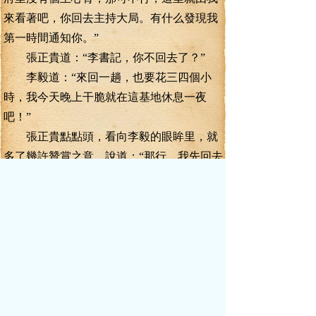
來看著吧，你回去主持大局。有什么發現我
第一時間通知你。”
張正貴道：“李書記，你不回去了？”
李毅道：“來回一趟，也要花三四個小
時，我今天晚上干脆就在這基地休息一夜
吧！”
張正貴點點頭，看向李毅的眼眸里，就
多了幾許贊賞之意，說道：“那行，我先回去
了，有事情聯系我。”
送走張正貴等人，李毅對錢多道：“你給
桑榆打個電話吧，今天晚上不回去了。”
錢多嗯了一聲，走到旁邊去打電話，桑
榆高高興興的接起電話，一聽錢多今晚居然
不回來睡了，立時就不高興了，掛了電話。
錢多也懶得理她，收起電話。
項青萍道：“李書記，這鄉下條件，實在