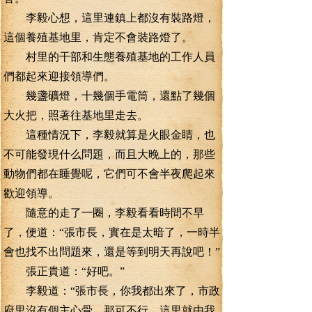
李毅心想，這里連鎮上都沒有裝路燈，
這個養殖基地里，肯定不會裝路燈了。
村里的干部和生態養殖基地的工作人員
們都起來迎接領導們。
幾盞礦燈，十幾個手電筒，還點了幾個
大火把，照著往基地里走去。
這種情況下，李毅就算是火眼金睛，也
不可能發現什么問題，而且大晚上的，那些
動物們都在睡覺呢，它們可不會半夜爬起來
歡迎領導。
隨意的走了一圈，李毅看看時間不早
了，便道：“張市長，實在是太暗了，一時半
會也找不出問題來，還是等到明天再說吧！”
張正貴道：“好吧。”
李毅道：“張市長，你我都出來了，市政
府里沒有個主心骨，那可不行，這里就由我