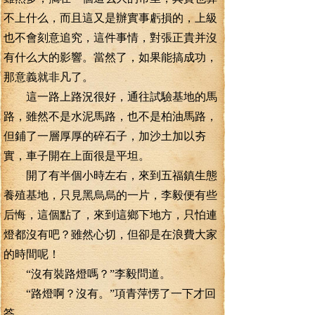
不上什么，而且這又是辦實事虧損的，上級
也不會刻意追究，這件事情，對張正貴并沒
有什么大的影響。當然了，如果能搞成功，
那意義就非凡了。
這一路上路況很好，通往試驗基地的馬
路，雖然不是水泥馬路，也不是柏油馬路，
但鋪了一層厚厚的碎石子，加沙土加以夯
實，車子開在上面很是平坦。
開了有半個小時左右，來到五福鎮生態
養殖基地，只見黑烏烏的一片，李毅便有些
后悔，這個點了，來到這鄉下地方，只怕連
燈都沒有吧？雖然心切，但卻是在浪費大家
的時間呢！
“沒有裝路燈嗎？”李毅問道。
“路燈啊？沒有。”項青萍愣了一下才回
答。