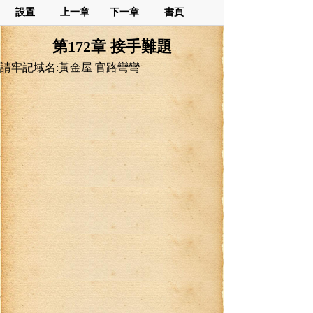
設置
上一章
下一章
書頁
第172章 接手難題
請牢記域名:黃金屋 官路彎彎