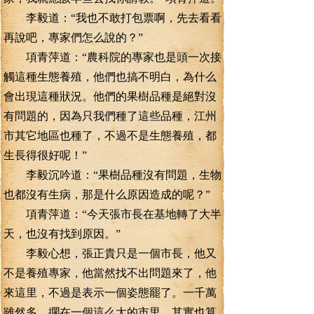
李毅道：“我也不敢打包票啊，先去看看
再說吧，專家們怎么說的？”
項青萍道：“農科院的專家也是頭一次接
觸這種生態養殖，他們也搞不明白，為什么
會出現這種狀況。他們的果樹品種是絕對沒
有問題的，因為只我們種了這些品種，江州
市其它地區也種了，不過不是生態養殖，都
生長得很好呢！”
李毅沉吟道：“果樹品種沒有問題，生物
也都沒有生病，那是什么原因造成的呢？”
項青萍道：“今天張市長在基地轉了大半
天，也沒有找到原因。”
李毅心想，張正貴只是一個市長，他又
不是養殖專家，他當然找不出問題來了，他
來這里，不過是表示一個姿態罷了。一千萬
雖然多，擱在一個這么大的市里，其實也算