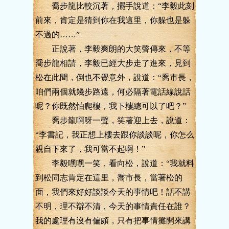
喬步龍比較沉著，擺手說道：“李毅此刻
前來，肯定是猜到你在我這里，你躲也是躲
不過的……”
正說著，李毅爽朗的大笑聲傳來，不等
喬步龍相請，李毅已經大步走了進來，見到
松在此間，倒也不覺意外，說道：“喬市長，
咱們兩個就幾步路遠，何必隔著電話線說話
呢？你既然怕爬樓，我下樓總可以了吧？”
喬步龍啊呀一聲，笑著迎上去，說道：
“李書記，我正想上樓去跟你談談呢，你怎么
親自下來了，我可當不起啊！”
李毅嘿嘿一笑，看向松，說道：“我就料
到松同志肯定在這里，喬市長，當著松的
面，我們來好好談談今天的事情吧！話不講
不明，理不辯不清，今天的事情責任在誰？
我的處理有沒有偏頗，只有把事情攤開來講