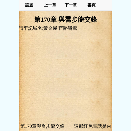
設置
上一章
下一章
書頁
第170章 與喬步龍交鋒
請牢記域名:黃金屋 官路彎彎
第170章與喬步龍交鋒 這部紅色電話是內