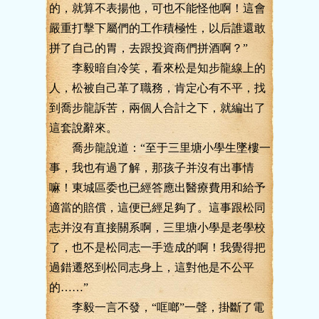
的，就算不表揚他，可也不能怪他啊！這會
嚴重打擊下屬們的工作積極性，以后誰還敢
拼了自己的胃，去跟投資商們拼酒啊？”
李毅暗自冷笑，看來松是知步龍線上的
人，松被自己革了職務，肯定心有不平，找
到喬步龍訴苦，兩個人合計之下，就編出了
這套說辭來。
喬步龍說道：“至于三里塘小學生墜樓一
事，我也有過了解，那孩子并沒有出事情
嘛！東城區委也已經答應出醫療費用和給予
適當的賠償，這便已經足夠了。這事跟松同
志并沒有直接關系啊，三里塘小學是老學校
了，也不是松同志一手造成的啊！我覺得把
過錯遷怒到松同志身上，這對他是不公平
的……”
李毅一言不發，“哐啷”一聲，掛斷了電