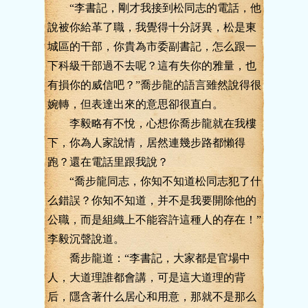
“李書記，剛才我接到松同志的電話，他
說被你給革了職，我覺得十分訝異，松是東
城區的干部，你貴為市委副書記，怎么跟一
下科級干部過不去呢？這有失你的雅量，也
有損你的威信吧？”喬步龍的語言雖然說得很
婉轉，但表達出來的意思卻很直白。
李毅略有不悅，心想你喬步龍就在我樓
下，你為人家說情，居然連幾步路都懶得
跑？還在電話里跟我說？
“喬步龍同志，你知不知道松同志犯了什
么錯誤？你知不知道，并不是我要開除他的
公職，而是組織上不能容許這種人的存在！”
李毅沉聲說道。
喬步龍道：“李書記，大家都是官場中
人，大道理誰都會講，可是這大道理的背
后，隱含著什么居心和用意，那就不是那么