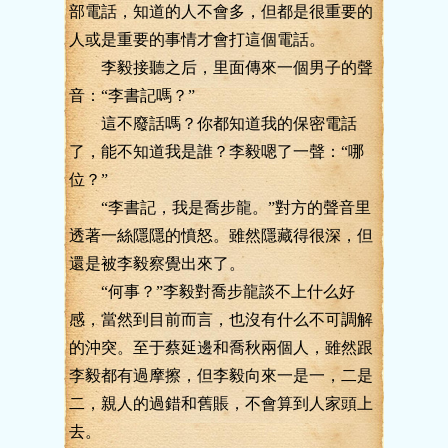
部電話，知道的人不會多，但都是很重要的
人或是重要的事情才會打這個電話。
李毅接聽之后，里面傳來一個男子的聲
音：“李書記嗎？”
這不廢話嗎？你都知道我的保密電話
了，能不知道我是誰？李毅嗯了一聲：“哪
位？”
“李書記，我是喬步龍。”對方的聲音里
透著一絲隱隱的憤怒。雖然隱藏得很深，但
還是被李毅察覺出來了。
“何事？”李毅對喬步龍談不上什么好
感，當然到目前而言，也沒有什么不可調解
的沖突。至于蔡延邊和喬秋兩個人，雖然跟
李毅都有過摩擦，但李毅向來一是一，二是
二，親人的過錯和舊賬，不會算到人家頭上
去。