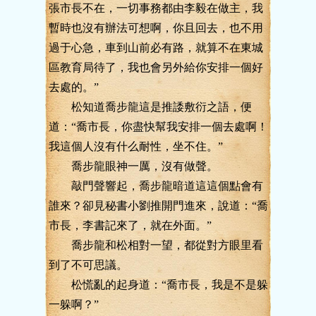
張市長不在，一切事務都由李毅在做主，我
暫時也沒有辦法可想啊，你且回去，也不用
過于心急，車到山前必有路，就算不在東城
區教育局待了，我也會另外給你安排一個好
去處的。”
松知道喬步龍這是推諉敷衍之語，便
道：“喬市長，你盡快幫我安排一個去處啊！
我這個人沒有什么耐性，坐不住。”
喬步龍眼神一厲，沒有做聲。
敲門聲響起，喬步龍暗道這這個點會有
誰來？卻見秘書小劉推開門進來，說道：“喬
市長，李書記來了，就在外面。”
喬步龍和松相對一望，都從對方眼里看
到了不可思議。
松慌亂的起身道：“喬市長，我是不是躲
一躲啊？”