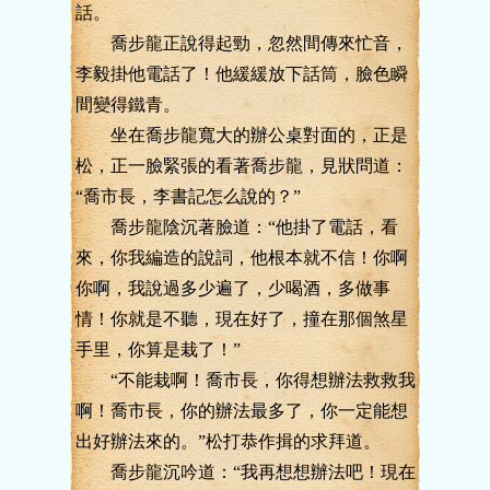
話。
喬步龍正說得起勁，忽然間傳來忙音，
李毅掛他電話了！他緩緩放下話筒，臉色瞬
間變得鐵青。
坐在喬步龍寬大的辦公桌對面的，正是
松，正一臉緊張的看著喬步龍，見狀問道：
“喬市長，李書記怎么說的？”
喬步龍陰沉著臉道：“他掛了電話，看
來，你我編造的說詞，他根本就不信！你啊
你啊，我說過多少遍了，少喝酒，多做事
情！你就是不聽，現在好了，撞在那個煞星
手里，你算是栽了！”
“不能栽啊！喬市長，你得想辦法救救我
啊！喬市長，你的辦法最多了，你一定能想
出好辦法來的。”松打恭作揖的求拜道。
喬步龍沉吟道：“我再想想辦法吧！現在