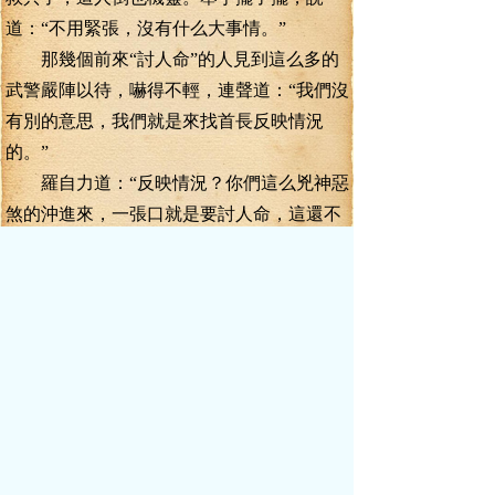
道：“不用緊張，沒有什么大事情。”
那幾個前來“討人命”的人見到這么多的
武警嚴陣以待，嚇得不輕，連聲道：“我們沒
有別的意思，我們就是來找首長反映情況
的。”
羅自力道：“反映情況？你們這么兇神惡
煞的沖進來，一張口就是要討人命，這還不
夠嚇人啊！”
李毅道：“自力同志，你帶武警同志們先
出去，我了解一下情況。”
羅自力遲疑了一下，還是聽李毅的話，
和武警同志們走了出去，但也不離開，就在
走廊外邊等著，只要里面有什么不對勁的，
馬上就沖進去。
市政府辦公廳里的同志都被驚動了，呂
延通和劉建文雙雙跑上來查問，羅自力向他