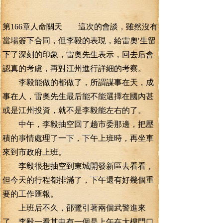
第166章人命關天 這次的會談，雖然沒有
當場簽下合同，但李毅的表現，給雷奧′生留
下了深刻的印象，雷奧先生表示，回去后會
認真的考慮，再對江州進行詳細的考察。
李毅能做的都做了，所謂謀事在天，成
事在人，雷奧先生最后能不能選擇在國內甚
或是江州投資，就不是李毅能左右的了。
中午，李毅抽空回了趟市委那邊，把壓
積的事情處理了一下，下午上班時，再坐車
來到市政府上班。
李毅很想抽空到東城開發新區去看看，
但今天的行程都排滿了，下午還有好幾個重
要的工作匯報。
上班后不久，邵鷺引著兩個武警進來
了，李毅一看其中有一個是上午在大樓門口