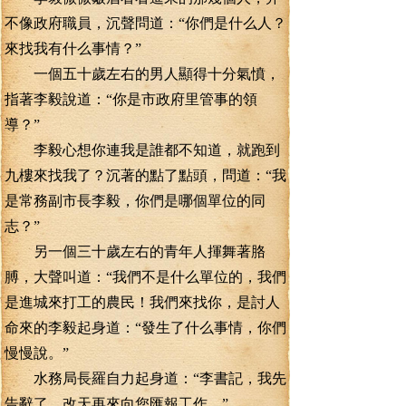
不像政府職員，沉聲問道：“你們是什么人？
來找我有什么事情？”
一個五十歲左右的男人顯得十分氣憤，
指著李毅說道：“你是市政府里管事的領
導？”
李毅心想你連我是誰都不知道，就跑到
九樓來找我了？沉著的點了點頭，問道：“我
是常務副市長李毅，你們是哪個單位的同
志？”
另一個三十歲左右的青年人揮舞著胳
膊，大聲叫道：“我們不是什么單位的，我們
是進城來打工的農民！我們來找你，是討人
命來的李毅起身道：“發生了什么事情，你們
慢慢說。”
水務局長羅自力起身道：“李書記，我先
告辭了，改天再來向您匯報工作。”