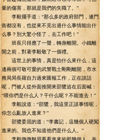
量的傷害，那就是我們的失職了。”
李毅擺手道：“那么多的政府部門，連門
衛都沒有，也從來不見出過什么事情能出什
么事？別大驚小怪了，去工作吧！”
班長只得應了一聲，轉身離開。小鐵離
開之前，對著李毅敬了一個禮。
這世上的事情，真是怕什么來什么，這
邊兩個可敬可愛的武警戰士剛剛離開，市水
務局局長羅自力過來匯報工作，正在談話
呢，門被人從外面推開來邵鷺追在后面喊：
“喂你們是什么人？干什么呢？不能進去！”
李毅說道：“邵鷺，我這里正談事情呢，
你怎么亂放人進來？”
邵鷺委屈的道：“李書記，這幾個人硬闖
進來的。我也不知道他們是什么人。”
李毅微微皺眉看看進來的那幾個人，并