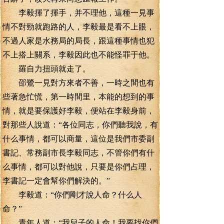
李毅揮了揮手，并不理他，這種一見事
情不對勁就跑路的人，李毅最是看不上眼，
不過人家是水務局的局長，跟這種事情也犯
不上搭上關系，李毅因此也不能怪罪于他。
羅自力扭頭就走了。
邵鷺一見對方來者不善，一時之間也有
些著急忙慌，第一時間里，本能的想到的事
情，就是要保護好李毅，便站在李毅身前，
對那些人說道：“各位同志，你們聽我說，有
什么事情，都可以商量，這位是我們市委副
書記、常務副市長李毅同志，不管你們有什
么事情，都可以對他說，只要是你們占理，
李書記一定會幫你們解決的。”
李毅道：“你們剛才說人命？什么人
命？”
青年人道：“我兒子的人命！我要找你們