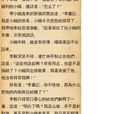
碰到的小鐵，微訝道：“怎么了？”
帶小鐵進來的那個武警說道：“李書記，
我是小鐵的班長，小鐵今天把您給得罪了，
我帶他來給您道個歉。”說著就拉了拉小鐵的
衣服，示意他說話。
小鐵年輕，臉皮有些薄，囁嚅著說不出
話來。
李毅哭笑不得，連忙伸手制止住他們，
說道：“這從何說起啊？班長同志，你是不是
搞錯了？小鐵同志很敬業，我還表揚了他，
他沒有得罪我啊！”
班長道：“李書記，你不怪他，那為什么
把他的內衛崗位給轍了？”
李毅只得苦口婆心的給他們解釋了一
遍，說道：“明白了嗎？我這么做，并不是針
對誰，更不是對小鐵有意見。我只是不想讓