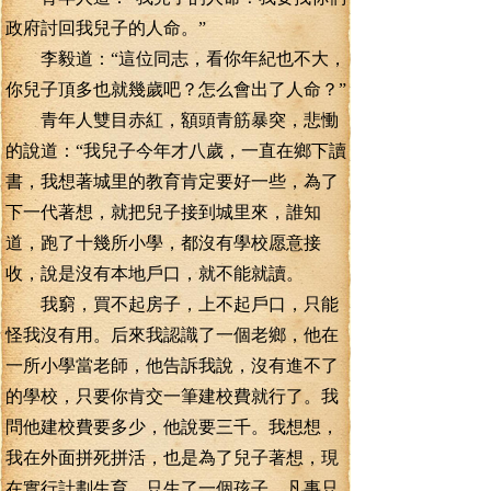
政府討回我兒子的人命。”
李毅道：“這位同志，看你年紀也不大，
你兒子頂多也就幾歲吧？怎么會出了人命？”
青年人雙目赤紅，額頭青筋暴突，悲慟
的說道：“我兒子今年才八歲，一直在鄉下讀
書，我想著城里的教育肯定要好一些，為了
下一代著想，就把兒子接到城里來，誰知
道，跑了十幾所小學，都沒有學校愿意接
收，說是沒有本地戶口，就不能就讀。
我窮，買不起房子，上不起戶口，只能
怪我沒有用。后來我認識了一個老鄉，他在
一所小學當老師，他告訴我說，沒有進不了
的學校，只要你肯交一筆建校費就行了。我
問他建校費要多少，他說要三千。我想想，
我在外面拼死拼活，也是為了兒子著想，現
在實行計劃生育，只生了一個孩子，凡事只