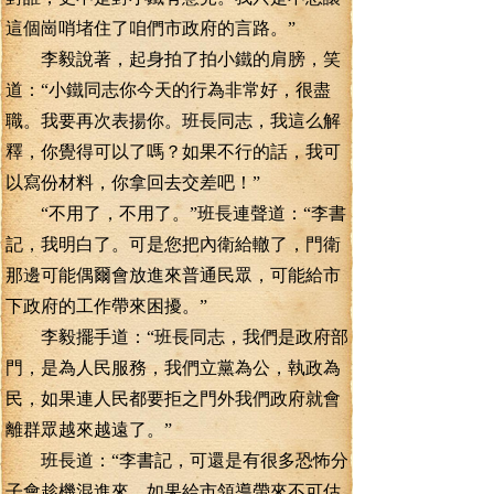
這個崗哨堵住了咱們市政府的言路。”
李毅說著，起身拍了拍小鐵的肩膀，笑
道：“小鐵同志你今天的行為非常好，很盡
職。我要再次表揚你。班長同志，我這么解
釋，你覺得可以了嗎？如果不行的話，我可
以寫份材料，你拿回去交差吧！”
“不用了，不用了。”班長連聲道：“李書
記，我明白了。可是您把內衛給轍了，門衛
那邊可能偶爾會放進來普通民眾，可能給市
下政府的工作帶來困擾。”
李毅擺手道：“班長同志，我們是政府部
門，是為人民服務，我們立黨為公，執政為
民，如果連人民都要拒之門外我們政府就會
離群眾越來越遠了。”
班長道：“李書記，可還是有很多恐怖分
子會趁機混進來，如果給市領導帶來不可估