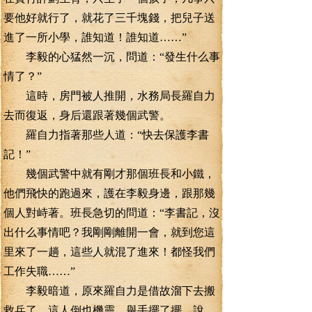
要他好就行了，就花了三千塊錢，把兒子送
進了一所小學，誰知道！誰知道……”
李毅的心猛然一沉，問道：“發生什么事
情了？”
這時，房門被人推開，水務局長羅自力
去而復返，身后還跟著幾個武警。
羅自力指著那些人道：“快去保護李書
記！”
幾個武警中就有剛才那個班長和小鐵，
他們飛快的跑過來，護在李毅身邊，跟那幾
個人對峙著。班長急切的問道：“李書記，沒
出什么事情吧？我剛剛離開一會，就到您這
里來了一趟，這些人就混了進來！都怪我們
工作失職……”
李毅暗道，原來羅自力是借故溜下去搬
救兵了，這人倒也機靈。舉手擺了擺，說