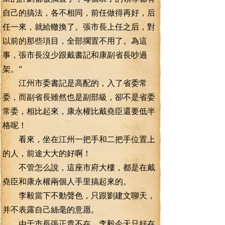
自己的搞法，各不相同，前任做得再好，后
任一來，就給轍換了。張市長上任之后，對
以前的那些項目，全部擱置不用了。為這
事，張市長沒少跟戴書記和康副省長吵過
架。”
江州市委書記是高配的，入了省委常
委，而副省長雖然也是副部級，卻不是省委
常委，相比起來，康永權比戴堯臣還要低半
格呢！
看來，坐在江州一把手和二把手位置上
的人，前途大大的好啊！
不管怎么說，這座市府大樓，都是在戴
堯臣和康永權兩個人手里搞起來的。
李毅當下不動聲色，只跟劉建文聊天，
并不表露自己絲毫的意愿。
由于市長張正貴不在，李毅今天只好在