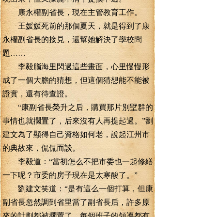
康永權副省長，現在主管教育工作。
王媛媛死前的那個夏天，就是得到了康
永權副省長的接見，還幫她解決了學校問
題……
李毅腦海里閃過這些畫面，心里慢慢形
成了一個大膽的猜想，但這個猜想能不能被
證實，還有待查證。
“康副省長榮升之后，購買那片別墅群的
事情也就擱置了，后來沒有人再提起過。”劉
建文為了顯得自己資格如何老，說起江州市
的典故來，侃侃而談。
李毅道：“當初怎么不把市委也一起修繕
一下呢？市委的房子現在是太寒酸了。”
劉建文笑道：“是有這么一個打算，但康
副省長忽然調到省里當了副省長后，許多原
來的計劃都被擱置了，每個班子的領導都有