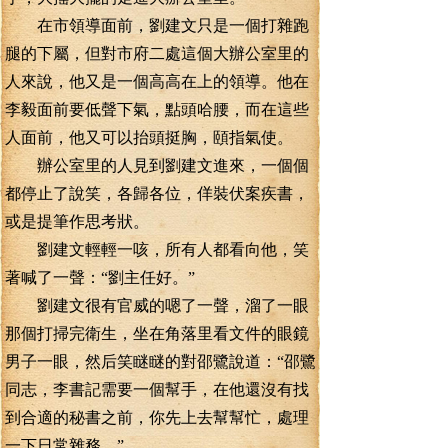
在市領導面前，劉建文只是一個打雜跑
腿的下屬，但對市府二處這個大辦公室里的
人來說，他又是一個高高在上的領導。他在
李毅面前要低聲下氣，點頭哈腰，而在這些
人面前，他又可以抬頭挺胸，頤指氣使。
辦公室里的人見到劉建文進來，一個個
都停止了說笑，各歸各位，佯裝伏案疾書，
或是提筆作思考狀。
劉建文輕輕一咳，所有人都看向他，笑
著喊了一聲：“劉主任好。”
劉建文很有官威的嗯了一聲，溜了一眼
那個打掃完衛生，坐在角落里看文件的眼鏡
男子一眼，然后笑瞇瞇的對邵鷺說道：“邵鷺
同志，李書記需要一個幫手，在他還沒有找
到合適的秘書之前，你先上去幫幫忙，處理
一下日常雜務。”