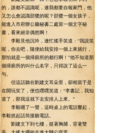
的，誰都不認識呢，連我都要自報家門，他
又怎么會認識邵鷺的呢？邵鷺一個女孩子，
能進入市府辦公廳秘書二處當一個文字秘
書，看來絕非偶然啊！
李毅見他沉吟，連忙搖手笑道：“我說笑
呢，你去吧，隨便給我安排一個上來就行，
那怕就是一個掃廁所的都行啊！”他不知道那
個掃廁所的叫什么名字，只得說了這么一
句。
但這話聽在劉建文耳朵里，卻相當于是
在開玩笑了，便也嘿嘿笑道：“李書記，我知
道了，那我這就下去安排人上來。”
李毅嗯了一聲，這時桌上的電話響起，
李毅抓起話筒接聽電話。
劉建文下到七樓，挺著胸脯，背著雙
手，大搖大擺的走進大辦公室里。