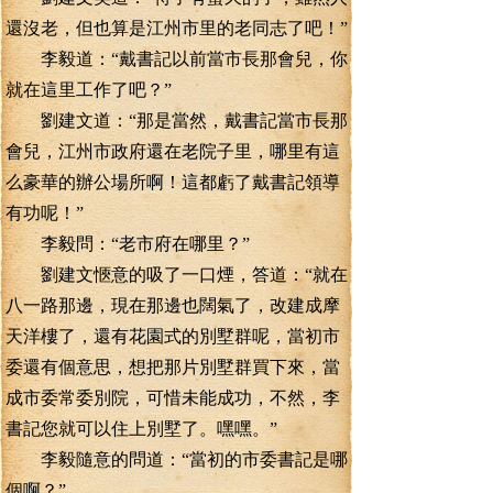
還沒老，但也算是江州市里的老同志了吧！”
李毅道：“戴書記以前當市長那會兒，你
就在這里工作了吧？”
劉建文道：“那是當然，戴書記當市長那
會兒，江州市政府還在老院子里，哪里有這
么豪華的辦公場所啊！這都虧了戴書記領導
有功呢！”
李毅問：“老市府在哪里？”
劉建文愜意的吸了一口煙，答道：“就在
八一路那邊，現在那邊也闊氣了，改建成摩
天洋樓了，還有花園式的別墅群呢，當初市
委還有個意思，想把那片別墅群買下來，當
成市委常委別院，可惜未能成功，不然，李
書記您就可以住上別墅了。嘿嘿。”
李毅隨意的問道：“當初的市委書記是哪
個啊？”