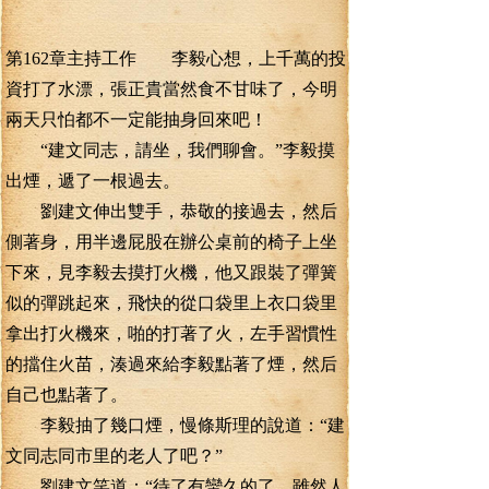
第162章主持工作 李毅心想，上千萬的投
資打了水漂，張正貴當然食不甘味了，今明
兩天只怕都不一定能抽身回來吧！
“建文同志，請坐，我們聊會。”李毅摸
出煙，遞了一根過去。
劉建文伸出雙手，恭敬的接過去，然后
側著身，用半邊屁股在辦公桌前的椅子上坐
下來，見李毅去摸打火機，他又跟裝了彈簧
似的彈跳起來，飛快的從口袋里上衣口袋里
拿出打火機來，啪的打著了火，左手習慣性
的擋住火苗，湊過來給李毅點著了煙，然后
自己也點著了。
李毅抽了幾口煙，慢條斯理的說道：“建
文同志同市里的老人了吧？”
劉建文笑道：“待了有蠻久的了，雖然人