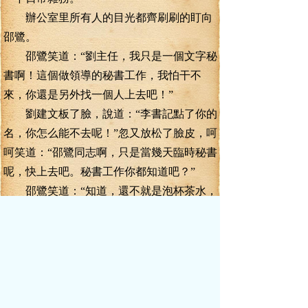
辦公室里所有人的目光都齊刷刷的盯向
邵鷺。
邵鷺笑道：“劉主任，我只是一個文字秘
書啊！這個做領導的秘書工作，我怕干不
來，你還是另外找一個人上去吧！”
劉建文板了臉，說道：“李書記點了你的
名，你怎么能不去呢！”忽又放松了臉皮，呵
呵笑道：“邵鷺同志啊，只是當幾天臨時秘書
呢，快上去吧。秘書工作你都知道吧？”
邵鷺笑道：“知道，還不就是泡杯茶水，
迎來送往，安排領導和來賓見面！是不是
啊？”
劉建文笑道：“看來你蠻懂套路嘛！嗯，
上去吧，好好干！”
“我收拾一下就上去。”邵鷺應了一聲。
劉建文嗯了一聲，背著雙手，邁著八字