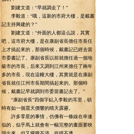
劉建文道：“早就調走了！”
李毅道：“哦，這新的市府大樓，是戴書
記主持興建的？”
劉建文道：“外面的人都這么說，其實
吧，這市府大樓，是在康副省長擔任市長任
上才搞起來的，那個時候，戴書記已經去當
市委書記了。康副省長以前就擔任過一個地
級市的市長，后來又調到江州來擔任了兩年
多的市長，現在這幢大樓，其實就是在康副
省長就任江州市長期間搞起來的。那個時
候，戴書記早就調到市委當書記去了。”
“康副省長”四個字鉆入李毅的耳里，頓
時有如一個震天價響的晴天霹靂。
許多零星的事情，仿佛有一條線在串連
似的，似乎馬上就會有一幅完整的畫面要映
現出來，但又朦朧不清，捉摸不透。