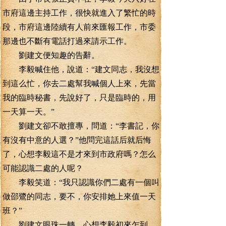
市府這邊主持工作，很快就進入了繁忙的時
段，市府這邊陸續有人前來匯報工作，市委
那邊也不斷有電話打過來請示工作。
劉建文便知趣的告辭。
李毅喊住他，說道：“建文同志，我沒想
到這么忙，你去二處幫我喊個人上來，先當
我的臨時秘書，先說好了，只是臨時的，用
一天算一天。”
劉建文卻不敢擅專，問道：“李書記，你
有沒有中意的人選？”他問完這話后就后悔
了，心想李毅這不是才來到市政府嗎？怎么
可能認識二處的人呢？
李毅笑道：“我只認識你們二處有一個叫
做邵鷺的同志，要不，你安排她上來值一天
班？”
劉建文眼珠一轉，心想李毅初來乍到