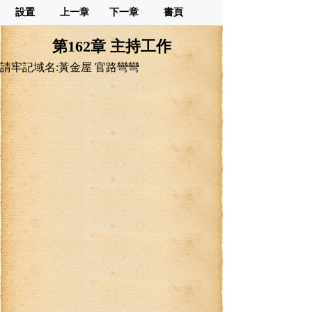
設置
上一章
下一章
書頁
第162章 主持工作
請牢記域名:黃金屋 官路彎彎