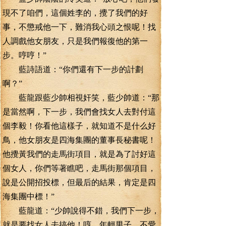
現不了咱們，這個姓李的，攪了我們的好
事，不懲戒他一下，難消我心頭之恨呢！找
人調戲他女朋友，只是我們報復他的第一
步。哼哼！”
藍詩語道：“你們還有下一步的計劃
啊？”
藍龍跟藍少帥相視奸笑，藍少帥道：“那
是當然啊，下一步，我們會找女人去對付這
個李毅！你看他這樣子，就知道不是什么好
鳥，他女朋友是四海集團的董事長秘書呢！
他攪黃我們的走馬街項目，就是為了討好這
個女人，你們等著瞧吧，走馬街那個項目，
說是公開招投標，但最后的結果，肯定是四
海集團中標！”
藍龍道：“少帥說得不錯，我們下一步，
就是要找女人去搞他！哼，年輕男子，不愛