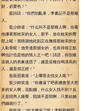
財，必愛色！”
藍詩語：“你們別亂來，李書記不是那種
人。
藍少帥道：“什么叫不是那種人啊，你看
他摟著那姓宋的女人，那手，放在姓宋的臀
部上呢！我猜測他此刻正在撫摸那姓宋的女
人恥骨呢！他旁邊那個女的，也長得很正點
啊估計也是他的情人之一吧！詩語，你別被
這個人的表象迷惑了，越是這種自鳴清高的
人，越是假正經！”
藍龍思索道：“上哪里去找女人呢？”
藍少帥笑道：“你傻逼了吧夜總會里大把
多的女人啊，花點錢，什么女人找不到？反
正是陪男人睡覺，陪誰不是陪啊，只要給她
們錢就行了。”
藍龍道：“你才傻逼了呢！李毅那種悶，