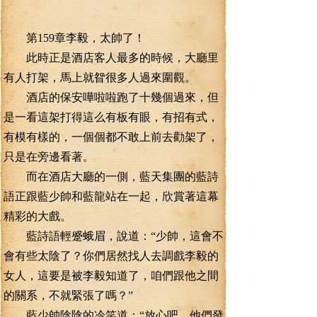
第159章李毅，太帥了！
此時正是酒店客人最多的時候，大廳里
有人打架，馬上就眢很多人過來圍觀。
酒店的保安嘩啦啦跑了十幾個過來，但
是一看這架打得這么有板有眼，有招有式，
有模有樣的，一個個都不敢上前去勸架了，
只是在旁邊看著。
而在酒店大廳的一側，藍天集團的藍詩
語正跟藍少帥和藍龍站在一起，欣賞著這幕
精彩的大戲。
藍詩語輕蹙蛾眉，說道：“少帥，這會不
會有些太陰了？你們居然找人去調戲李毅的
女人，這要是被李毅知道了，咱們跟他之間
的關系，不就緊張了嗎？”
藍少帥陰陰的冷笑道：“放心吧，他們發