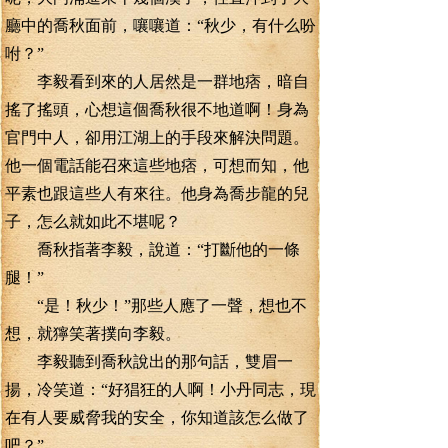
廳中的喬秋面前，嚷嚷道：“秋少，有什么吩
咐？”
李毅看到來的人居然是一群地痞，暗自
搖了搖頭，心想這個喬秋很不地道啊！身為
官門中人，卻用江湖上的手段來解決問題。
他一個電話能召來這些地痞，可想而知，他
平素也跟這些人有來往。他身為喬步龍的兒
子，怎么就如此不堪呢？
喬秋指著李毅，說道：“打斷他的一條
腿！”
“是！秋少！”那些人應了一聲，想也不
想，就獰笑著撲向李毅。
李毅聽到喬秋說出的那句話，雙眉一
揚，冷笑道：“好猖狂的人啊！小丹同志，現
在有人要威脅我的安全，你知道該怎么做了
吧？”