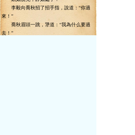
李毅向喬秋招了招手指，說道：“你過
來！”
喬秋眉頭一跳，犟道：“我為什么要過
去！”
李毅道：“你怕我？”
喬秋道：“我怕你個大頭鬼！”邁開步
子，走到李毅身邊，梗著脖子道：“我來了，
你想……”
“啪！”
不等他說完，李毅一記響亮的耳光，甩
在喬秋的臉上，這一下用了狠勁，打得喬秋
半邊臉都腫了起來。
“你這個混……”喬秋又驚又怒，破口就
要大罵。
“啪！”
李毅再一記響亮的耳光，從那半邊臉甩