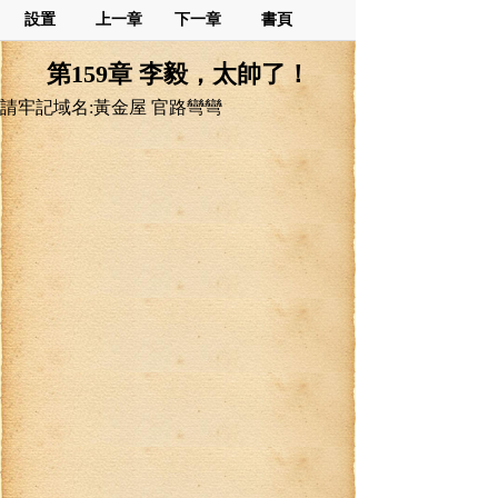
設置
上一章
下一章
書頁
第159章 李毅，太帥了！
請牢記域名:黃金屋 官路彎彎