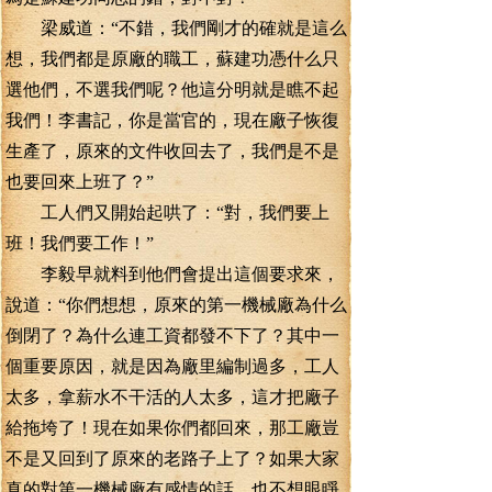
梁威道：“不錯，我們剛才的確就是這么
想，我們都是原廠的職工，蘇建功憑什么只
選他們，不選我們呢？他這分明就是瞧不起
我們！李書記，你是當官的，現在廠子恢復
生產了，原來的文件收回去了，我們是不是
也要回來上班了？”
工人們又開始起哄了：“對，我們要上
班！我們要工作！”
李毅早就料到他們會提出這個要求來，
說道：“你們想想，原來的第一機械廠為什么
倒閉了？為什么連工資都發不下了？其中一
個重要原因，就是因為廠里編制過多，工人
太多，拿薪水不干活的人太多，這才把廠子
給拖垮了！現在如果你們都回來，那工廠豈
不是又回到了原來的老路子上了？如果大家
真的對第一機械廠有感情的話，也不想眼睜