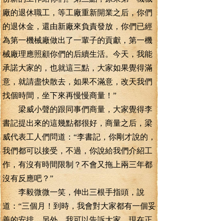
廠的退休職工，等工廠重新開業之后，你們
的退休金，還由新廠來負責發放，你們已經
為第一機械廠做出了一輩子的貢獻，第一機
械廠理應照顧你們的后續生活。今天，我能
承諾大家的，也就這三點，大家如果覺得滿
意，就請盡快散去，如果不滿意，改天我們
找個時間，坐下來再慢慢商量！”
梁威小聲的跟同事們商量，大家覺得李
書記提出來的這幾點都很好，商量之后，梁
威代表工人們問道：“李書記，你剛才說的，
我們都可以接受，不過，你說給我們介紹工
作，有沒有時間限制？不會又拖上兩三年都
沒有反應吧？”
李毅微微一笑，伸出三根手指頭，說
道：“三個月！到時，我會對大家都有一個妥
善的安排。另外，我可以告訴大家，現在正