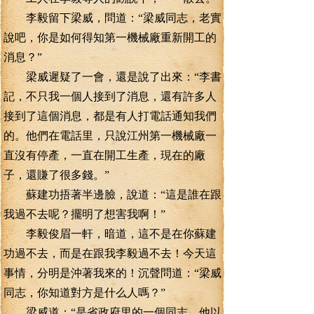
李毅留下梁威，問道：“梁威同志，老實
說吧，你是如何得知第一機械廠重新開工的
消息？”
梁威遲疑了一會，還是說了出來：“李書
記，不只我一個人接到了消息，還有許多人
接到了這個消息，都是有人打電話通知我們
的。他們在電話里，只說江州第一機械廠一
直沒有停產，一直在開工生產，現在的廠
子，還賺了很多錢。”
蘇建功捂著半邊臉，說道：“這是誰在跟
我過不去呢？擺明了想害我啊！”
李毅俊眉一軒，暗道，這不是在你蘇建
功過不去，而是在跟我李毅過不去！今天這
事情，分明是沖著我來的！沉聲問道：“梁威
同志，你知道對方是什么人嗎？”
梁威道：“是省政府里的一個同志，他以