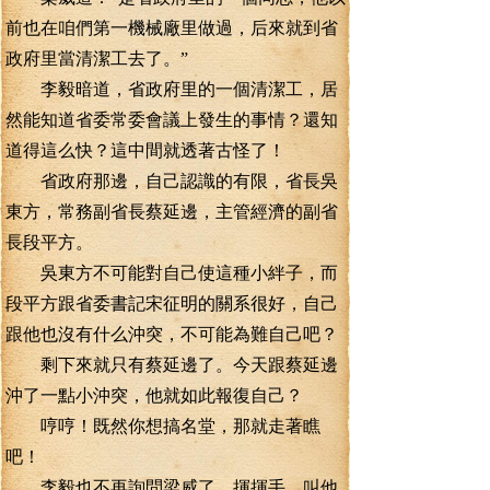
前也在咱們第一機械廠里做過，后來就到省
政府里當清潔工去了。”
李毅暗道，省政府里的一個清潔工，居
然能知道省委常委會議上發生的事情？還知
道得這么快？這中間就透著古怪了！
省政府那邊，自己認識的有限，省長吳
東方，常務副省長蔡延邊，主管經濟的副省
長段平方。
吳東方不可能對自己使這種小絆子，而
段平方跟省委書記宋征明的關系很好，自己
跟他也沒有什么沖突，不可能為難自己吧？
剩下來就只有蔡延邊了。今天跟蔡延邊
沖了一點小沖突，他就如此報復自己？
哼哼！既然你想搞名堂，那就走著瞧
吧！
李毅也不再詢問梁威了，揮揮手，叫他