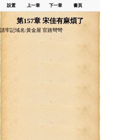
設置
上一章
下一章
書頁
第157章 宋佳有麻煩了
請牢記域名:黃金屋 官路彎彎