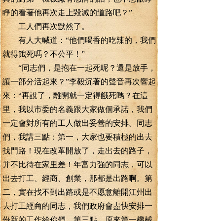
睜的看著他再次走上毀滅的道路吧？”
工人們再次默然了。
有人大喊道：“他們喝香的吃辣的，我們
就得餓死嗎？不公平！”
“同志們，是抱在一起死呢？還是放手，
讓一部分活起來？”李毅沉著的聲音再次響起
來：“再說了，離開就一定得餓死嗎？在這
里，我以市委的名義跟大家做個承諾，我們
一定會對所有的工人做出妥善的安排。同志
們，我講三點：第一，大家也要積極的出去
找門路！現在改革開放了，走出去的路子，
并不比待在家里差！年富力強的同志，可以
出去打工、經商、創業，那都是出路啊。第
二，實在找不到出路或是不愿意離開江州出
去打工經商的同志，我們政府會盡快安排一
份新的工作給你們。第三點，原來第一機械