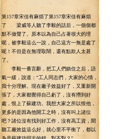
第157章宋佳有麻煩了第157章宋佳有麻煩
了 梁威等人聽了李毅的話后，一個個都
默不做聲了。原本以為自己占著很大的理
呢，被李毅這么一說，自己這方一無是處了
呢！不但是在無理取鬧，還有點欺人太甚
了。
李毅一番言辭，把工人們鎮住之后，語
氣一緩，說道：“工人同志們，大家的心情，
我十分理解。現在廠子效益好了，又重新開
張了，大家都覺得自己虧了，沒有撈到好
處，恨上了蘇建功。我想大家之所以恨他，
更多的是因為他開工之時，沒有叫上諸位
吧？諸位沒有找到好工作，沒有高工資，聞
聽工廠效益這么好，就心里不平衡了，都以
為是蘇建功同志的錯，對不對？”