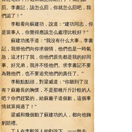
罰。李書記，該怎么罰，你就怎么罰吧，我
們認了！”
李毅看向蘇建功，說道：“建功同志，你
是當事人，你覺得應該怎么處理比較好？”
蘇建功搖手道：“我沒有什么大事，李書
記，我替他們向你求個情，他們也是一時氣
急，這才打了我，但他們原先都是我的好同
事、好兄弟，我并不怪他們。求李書記不要
為難他們，也不要追究他們的責任了。”
李毅點點頭，對梁威道：“你聽到了沒
有？蘇廠長的胸懷，不是那種斤斤計較的人
吧？你們趕緊的，給蘇廠子道個歉，這個事
情就算揭過了！”
梁威和幾個動了蘇建功的人，都向他躹
躬賠禮。
工人在李毅等人的勸說下，一一散去。