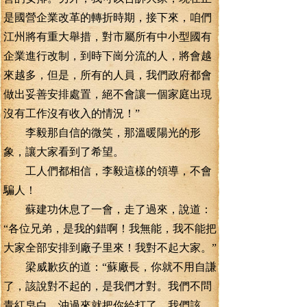
是國營企業改革的轉折時期，接下來，咱們
江州將有重大舉措，對市屬所有中小型國有
企業進行改制，到時下崗分流的人，將會越
來越多，但是，所有的人員，我們政府都會
做出妥善安排處置，絕不會讓一個家庭出現
沒有工作沒有收入的情況！”
李毅那自信的微笑，那溫暖陽光的形
象，讓大家看到了希望。
工人們都相信，李毅這樣的領導，不會
騙人！
蘇建功休息了一會，走了過來，說道：
“各位兄弟，是我的錯啊！我無能，我不能把
大家全部安排到廠子里來！我對不起大家。”
梁威歉疚的道：“蘇廠長，你就不用自謙
了，該說對不起的，是我們才對。我們不問
青紅皂白，沖過來就把你給打了，我們該