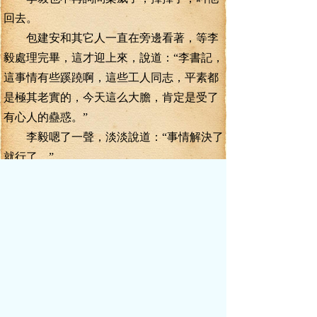
回去。
包建安和其它人一直在旁邊看著，等李
毅處理完畢，這才迎上來，說道：“李書記，
這事情有些蹊蹺啊，這些工人同志，平素都
是極其老實的，今天這么大膽，肯定是受了
有心人的蠱惑。”
李毅嗯了一聲，淡淡說道：“事情解決了
就行了。”
姜振東也趕了過來，說道：“李書記，他
們鬧出這么大的事情，不抓兩個人抖抖威風
的話，只怕他們還會再來鬧事呢！”
李毅道：“振東同志，你來得正好，有一
件事情，你去辦一下，陳君豪和白冰冰雖然
死了，君豪投資工司也被查封了，但還有一
筆款子去向不明，可能是被陳君豪轉移了，
你去查查，看看能不能找出這筆款子來。”