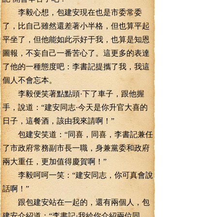
李毅心想，包建安現在也是市委常委
了，比自己雖然還差著小半格，但也算平起
平坐了，但他能如此示好于我，也算是知恩
圖報，不妄自己一番苦心了。這更多的表達
了他的一種態度吧：李書記提攜了我，我這
個人不會忘本。
李毅便笑著點點頭·下了車子，跟他握
手，說道：“建安同志·今天是你升官大喜的
日子，這餐酒，該由我來請啊！”
包建安笑道：“同喜，同喜，李書記兼任
了市政府常務副市長一職，身兼黨委和政府
兩大重任，更加值得慶賀啊！”
李毅呵呵一笑：“建安同志，你可真會說
話啊！”
跟包建安站在一起的，還有兩個人，包
建安介紹道：“李書記·我給你介紹兩位同