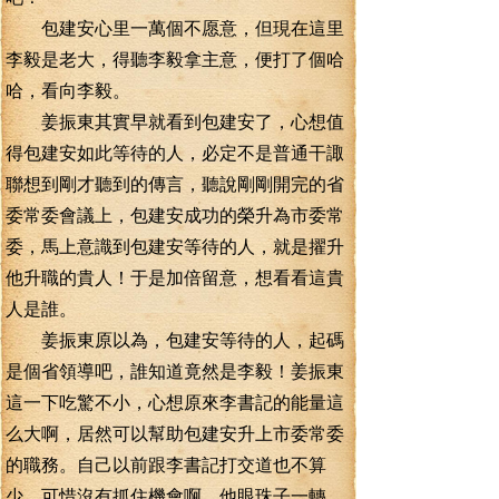
包建安心里一萬個不愿意，但現在這里
李毅是老大，得聽李毅拿主意，便打了個哈
哈，看向李毅。
姜振東其實早就看到包建安了，心想值
得包建安如此等待的人，必定不是普通干諏
聯想到剛才聽到的傳言，聽說剛剛開完的省
委常委會議上，包建安成功的榮升為市委常
委，馬上意識到包建安等待的人，就是擢升
他升職的貴人！于是加倍留意，想看看這貴
人是誰。
姜振東原以為，包建安等待的人，起碼
是個省領導吧，誰知道竟然是李毅！姜振東
這一下吃驚不小，心想原來李書記的能量這
么大啊，居然可以幫助包建安升上市委常委
的職務。自己以前跟李書記打交道也不算
少，可惜沒有抓住機會啊。他眼珠子一轉，