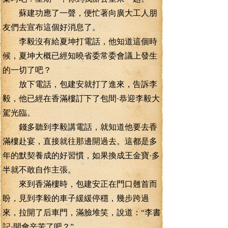
蘇建功應了一聲，便忙著向廣大工人朋
友們去宣布這個好消息了。
李毅沒有給夏坤打電話，他知道這個時
候，夏坤大概已經知曉省委常委會議上發生
的一切了吧？
放下電話，包建安就打了進來，告訴李
毅，他已經在香滿樓訂下了包間·恭迎李毅大
駕光臨。
錢多聽到李毅講電話，就知道他要去香
滿樓赴宴，直接就往那邊開過去。這都是多
年的默契養成的好習慣，如果換成王金寶·多
半就不敢自作主張。
來到香滿樓時，包建安正在門口翹首而
盼，見到李毅的車子緩緩停穩，幾步跨過
來，拉開了后車門，滿臉堆笑，說道：“李書
記·開會辛苦了吧？”