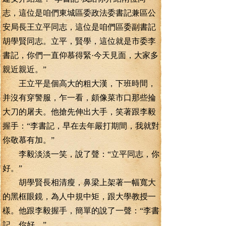
志，這位是咱們東城區委政法委書記兼區公
安局長王立平同志，這位是咱們區委副書記
胡學賢同志。立平，賢學，這位就是市委李
書記，你們一直仰慕得緊·今天見面，大家多
親近親近。”
王立平是個高大的粗大漢，下班時間，
并沒有穿警服，乍一看，頗像菜市口那些掄
大刀的屠夫。他搶先伸出大手，笑著跟李毅
握手：“李書記，早在去年嚴打期間，我就對
你敬慕有加。”
李毅淡淡一笑，說了聲：“立平同志，你
好。”
胡學賢長相清瘦，鼻梁上架著一幅寬大
的黑框眼鏡，為人中規中矩，跟大學教授一
樣。他跟李毅握手，簡單的說了一聲：“李書
記，你好。”