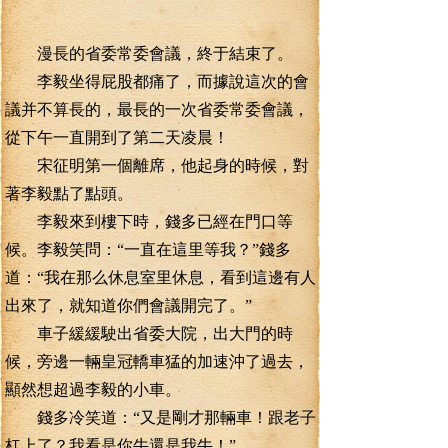
漫長的省委常委會議，終于結束了。
李毅坐得屁股都痛了，而據說這次的會
議并不算長的，最長的一次省委常委會議，
從下午一直開到了第二天凌晨！
宋征明第一個離席，他起身的時候，對
著李毅點了點頭。
李毅來到樓下時，錢多已經在門口等
候。李毅笑問：“一直在這里等我？”錢多
道：“我在那么休息室里休息，看到這邊有人
出來了，就知道你們會議開完了。”
車子緩緩駛出省委大院，出大門的時
候，旁邊一輛皇冠轎車猛的加速沖了過去，
顯然想超過李毅的小車。
錢多冷笑道：“又是剛才那輛車！跟老子
杠上了？我看是你牛還是我牛！”