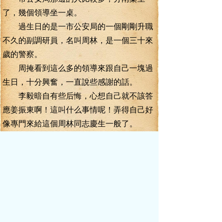
了，幾個領導坐一桌。
過生日的是一市公安局的一個剛剛升職
不久的副調研員，名叫周林，是一個三十來
歲的警察。
周掩看到這么多的領導來跟自己一塊過
生日，十分興奮，一直說些感謝的話。
李毅暗自有些后悔，心想自己就不該答
應姜振東啊！這叫什么事情呢！弄得自己好
像專門來給這個周林同志慶生一般了。
包建安心細，似乎看出李毅的不悅了，
便輕聲道：“李書記，你要是覺得太過吵鬧的
話，我們還是另開一間包廂吧？”
李毅擺手道：“不必了，跟同志們一起樂
呵樂呵，也挺好的嘛！”
忽然，一個女警察叫了起來：“李書記，
你怎么來了？”