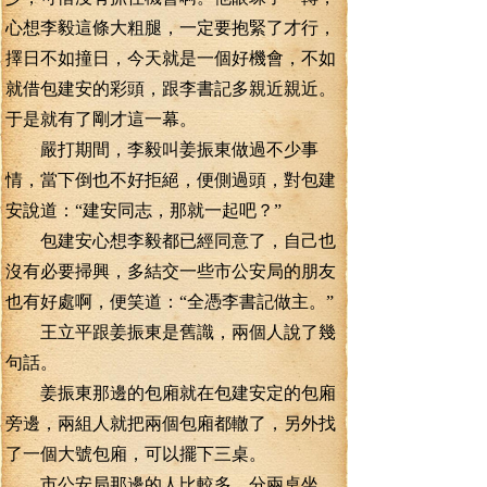
心想李毅這條大粗腿，一定要抱緊了才行，
擇日不如撞日，今天就是一個好機會，不如
就借包建安的彩頭，跟李書記多親近親近。
于是就有了剛才這一幕。
嚴打期間，李毅叫姜振東做過不少事
情，當下倒也不好拒絕，便側過頭，對包建
安說道：“建安同志，那就一起吧？”
包建安心想李毅都已經同意了，自己也
沒有必要掃興，多結交一些市公安局的朋友
也有好處啊，便笑道：“全憑李書記做主。”
王立平跟姜振東是舊識，兩個人說了幾
句話。
姜振東那邊的包廂就在包建安定的包廂
旁邊，兩組人就把兩個包廂都轍了，另外找
了一個大號包廂，可以擺下三桌。
市公安局那邊的人比較多，分兩桌坐