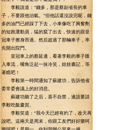
李毅說道：“錢多，那是蔡副省長的車
子，不要跟他治氣。”但他話還沒說完呢，錢
多的油門已經踩了下去，小車像吃了興奮劑
的短跑運動員，猛的竄了出去，快速的跟皇
冠車子擦身而過。然后超過了那輛車子，率
先開出院門。
皇冠車上的蔡延邊，看著李毅的車子匯
入車流，嘴角泛起一抹冷笑，娃娃書記，等
著瞧吧！
李毅第一時間通知了蘇建功，告訴他省
委常委會議上的好消息。
蘇建功聽了之后，喜不自禁，連說要請
李毅吃飯慶賀。
李毅笑道：“我今天已經有約了，改天再
說吧。這兩天是周末，你跟工友們好好樂呵
樂呵吧！星期一，你到我辦公室來一趟。