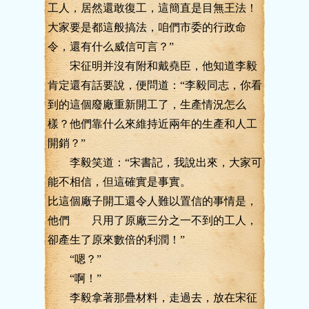
工人，居然還敢復工，這簡直是目無王法！
大家要是都這般搞法，咱們市委的行政命
令，還有什么威信可言？”
宋征明并沒有附和戴堯臣，他知道李毅
肯定還有話要說，便問道：“李毅同志，你看
到的這個廢廠重新開工了，生產情況怎么
樣？他們靠什么來維持近兩年的生產和人工
開銷？”
李毅笑道：“宋書記，我說出來，大家可
能不相信，但這確實是事實。
比這個廠子開工還令人難以置信的事情是，
他們 只用了原廠三分之一不到的工人，
卻產生了原來數倍的利潤！”
“嗯？”
“啊！”
李毅拿著那疊材料，走過去，放在宋征