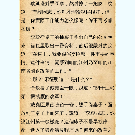
蔡延邊雙手互摩，然后擦了一把臉，說
道：“李毅同志，你剛才理論說得很好，但
是，你實際工作能力怎么樣呢？你不再考慮
考慮？
李毅從桌子的抽屜里拿出自己的公文包
來，從包里取出一疊資料，然后很嚴隸的說
道：“在這里，我要跟省委匯報一件重要的事
情。這件事情，關系到咱們江州乃至咱們江
南省國企改革的工作。”
“哦？”宋征明道：“是什么？”
李彀看了戴堯臣一眼，說道：“關于江彬
第一機械廠的改革！”
戴堯臣果然臉色一變，雙手從桌子下面
放到了桌子上面來了，說道：“李毅同志，你
說江州第一機械廠？這個廠子不是早就停
產，進入了破產清算程序嗎？何來的改革之