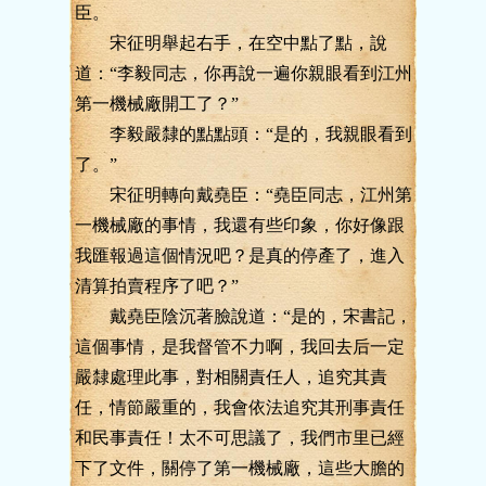
臣。
宋征明舉起右手，在空中點了點，說
道：“李毅同志，你再說一遍你親眼看到江州
第一機械廠開工了？”
李毅嚴隸的點點頭：“是的，我親眼看到
了。”
宋征明轉向戴堯臣：“堯臣同志，江州第
一機械廠的事情，我還有些印象，你好像跟
我匯報過這個情況吧？是真的停產了，進入
清算拍賣程序了吧？”
戴堯臣陰沉著臉說道：“是的，宋書記，
這個事情，是我督管不力啊，我回去后一定
嚴隸處理此事，對相關責任人，追究其責
任，情節嚴重的，我會依法追究其刑事責任
和民事責任！太不可思議了，我們市里已經
下了文件，關停了第一機械廠，這些大膽的