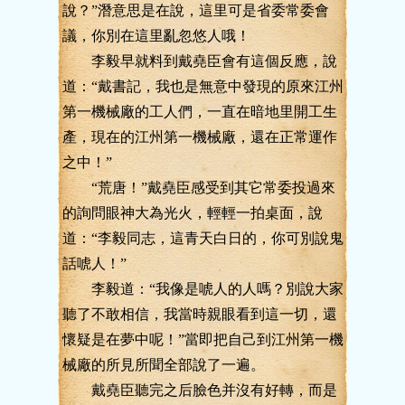
說？”潛意思是在說，這里可是省委常委會
議，你別在這里亂忽悠人哦！
李毅早就料到戴堯臣會有這個反應，說
道：“戴書記，我也是無意中發現的原來江州
第一機械廠的工人們，一直在暗地里開工生
產，現在的江州第一機械廠，還在正常運作
之中！”
“荒唐！”戴堯臣感受到其它常委投過來
的詢問眼神大為光火，輕輕一拍桌面，說
道：“李毅同志，這青天白日的，你可別說鬼
話唬人！”
李毅道：“我像是唬人的人嗎？別說大家
聽了不敢相信，我當時親眼看到這一切，還
懷疑是在夢中呢！”當即把自己到江州第一機
械廠的所見所聞全部說了一遍。
戴堯臣聽完之后臉色并沒有好轉，而是