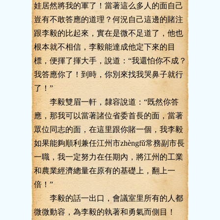
娃居然將我的軍了！當著這么多人的面自己
豈有不敢答應的道理？何況自己這邊的賭注
跟李毅的比起來，實在是微不足道了，他也
根本就不相信，李毅能達成他定下來的目
標，便揮了揮大手，說道：“我還怕你不成？
我答應你了！到時，你別來找我哭鼻子就行
了！”
李毅雙眉一軒，隸容說道：“既然你答
應，那我可以當著諸位省委首長的面，當著
眾位同志的面，在這里跟你賭一個，我李毅
如果能夠順利兼任江州市zhèngfǔ常務副市長
一職，我一定努力在任期內，將江州的工業
和農業經濟總量在原有的基礎上，翻上一
倍！”
李毅的話一出口，會議室里所有的人都
微微動容，為李毅的執著和勇氣而側目！