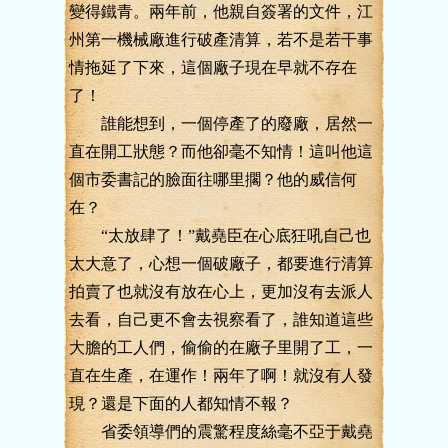
變得鐵青。兩年前，他親自簽署的文件，江
州第一機械廠進行破產清算，若不是若干事
情拖延了下來，這個廠子現在早就不存在
了！
誰能想到，一個停產了的廢廠，居然一
直在開工狀態？而他卻毫不知情！這叫他這
個市委書記的臉面往哪里擱？他的威信何
在？
“太放肆了！”戴堯臣在心底狂吼自己也
太大意了，心想一個破廠子，都要進行清算
拍賣了也就沒有放在心上，更加沒有去派人
去看，自己更不會去視察看了，誰知道這些
大膽的工人們，偷偷的在廠子里開了工，一
直在生產，在運作！兩年了啊！就沒有人發
現？還是下面的人都知情不報？
省委領導們的震驚程度絲毫不亞于戴堯