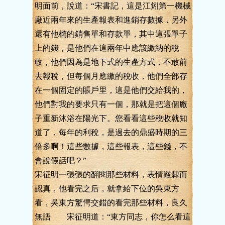
明面前，說道：“宋書記，這是江矧第一機械
廠近兩年來的生產報表和進銷存數據，另外
還有他橢的銷售單和存款單，其中這張單子
上的錢，是他們在這兩年中應該繳納的稅
收，他們因為是地下式的生產方式，不敢前
去報稅，但每個月應繳的稅收，他們全部存
在一個固定的賬戶里，這是他們交給我的，
他們對我的要求只有一個，那就是把這個廠
子重新沐浴在陽光下。您看看這些稅收就知
道了，每年的利稅，是過去的鼎盛時期的三
倍多啊！這些數據，這些報表，這些錢，不
會說假話吧？”
宋征明一張張的翻閱那些材料，表情嚴隸而
認真，他看完之后，就拿給下位的吳東方
看，吳東方驚愕交錯的看完那些材料，良久
無語 宋征明道：“東方同志，你怎么看這