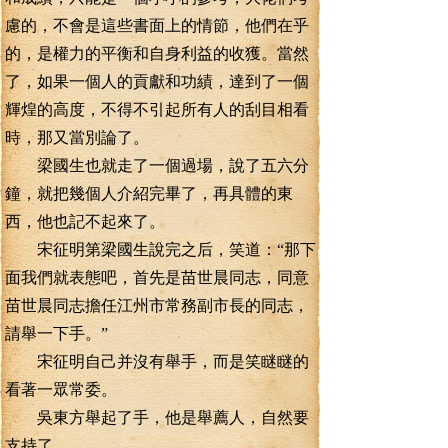
慮的，不會是這些書面上的情節，他們在乎
的，是權力的平衡和自身利益的收獲。當然
了，如果一個人的貢獻和功績，達到了一個
輝煌的高度，不得不引起所有人的刮目相看
時，那又當別論了。
梁國生也就走了一個過場，說了五六分
鐘，就把幾個人介紹完畢了，再具體的東
西，他也記不起來了。
宋征明第梁國生說完之后，笑道：“那下
面我們就表態吧，首先是苗世晨同志，同意
苗世晨同志擔任江州市常務副市長的同志，
請舉一下手。”
宋征明自己并沒有舉手，而是笑瞇瞇的
看著一眾常委。
吳東方舉起了手，他是舉薦人，自然要
支持了。