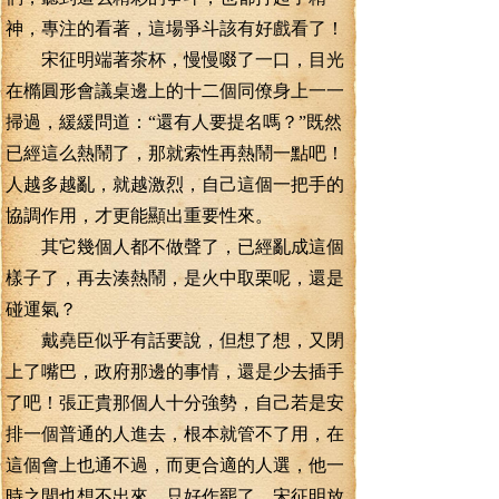
神，專注的看著，這場爭斗該有好戲看了！
宋征明端著茶杯，慢慢啜了一口，目光
在橢圓形會議桌邊上的十二個同僚身上一一
掃過，緩緩問道：“還有人要提名嗎？”既然
已經這么熱鬧了，那就索性再熱鬧一點吧！
人越多越亂，就越激烈，自己這個一把手的
協調作用，才更能顯出重要性來。
其它幾個人都不做聲了，已經亂成這個
樣子了，再去湊熱鬧，是火中取栗呢，還是
碰運氣？
戴堯臣似乎有話要說，但想了想，又閉
上了嘴巴，政府那邊的事情，還是少去插手
了吧！張正貴那個人十分強勢，自己若是安
排一個普通的人進去，根本就管不了用，在
這個會上也通不過，而更合適的人選，他一
時之間也想不出來。只好作罷了。宋征明放