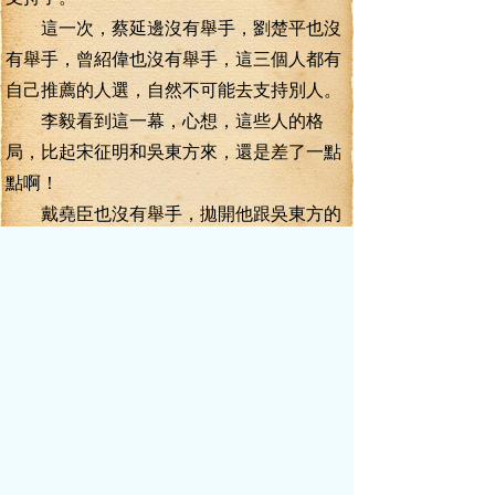
這一次，蔡延邊沒有舉手，劉楚平也沒
有舉手，曾紹偉也沒有舉手，這三個人都有
自己推薦的人選，自然不可能去支持別人。
李毅看到這一幕，心想，這些人的格
局，比起宋征明和吳東方來，還是差了一點
點啊！
戴堯臣也沒有舉手，拋開他跟吳東方的
恩怨不提，他是江州市委書記，當然不會支
持一個外地來的人，來當江州的常務副市長
——自家的肥水，怎么著也要流入自家田
吧？
苗世晨同志的最終得票數，還是可憐巴
巴的五票！
這個結果讓吳東方有些不敢相信，他陰
沉了臉，表達出了強烈的不滿。
宋征明似乎心情不錯，呵呵笑道：“第二