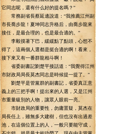
它同志呢，還有什么好的提名嗎？”
常務副省長蔡延邊說道：“我推薦江州副
市長喬步龍！夏坤同志升格后，由喬步龍來
接任，是最合理的，也是最合適的。”
李毅摸著下巴，緩緩點了點頭，心想不
得了，這兩個人選都是挺合適的啊！看來，
接下來又有一番群龍相斗啊！
省委副書記劉楚平接話道：“我覺得江州
市財政局局長莫杰同志是時候提一提了。”
劉楚平是管黨群的副書記，省委真正意
義上的三把手啊！提出來的人選，又是江州
市重量級別的人物，讓眾人眼前一亮。
市財政局的重要性，勿庸置疑，莫杰在
局長任上，雖無多大建樹，但也沒有出過差
池，在這個位置上的人，一般只要能守成，
不出錯，就是最大的功勞了。現在由主管黨