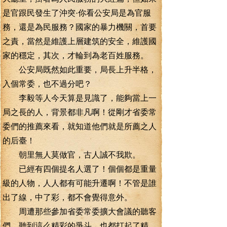
是官跟民發生了沖突·你看公安局是為官服
務，還是為民服務？國家的暴力機關，首要
之責，當然是維護上層建筑的安全，維護國
家的穩定，其次，才輪到為老百姓服務。
公安局既然如此重要，局長上升半格，
入個常委，也不過分吧？
李毅等人今天算是見識了，能夠當上一
局之長的人，背景都非凡啊！從剛才省委常
委們的推薦來看，就知道他們就是所薦之人
的后臺！
朝里無人莫做官，古人誠不我欺。
已經有四個提名人選了！個個都是重量
級的人物，人人都有可能升遷啊！不管是誰
出了線，中了彩，都不會覺得意外。
周遭那些參加省委常委擴大會議的聽客
們，聽到這么精彩的爭斗，也都打起了精