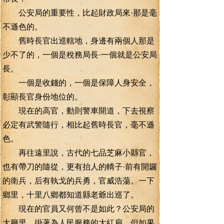
公安局的重要性，比起財政局來·那是毫
不遜色的。
舊時長官出巡轄地，身邊有兩個人那是
少不了的，一個是稅務局長·一個就是公安局
長。
一個是收錢的，一個是保障人身安全，
彰顯長官身份地位的。
現在的高官，動則警車開道，下去視察
必定有武警隨行，相比起舊時長官，毫不遜
色。
再往遠里說，古代的七品芝麻小縣官，
也有帶刀的隨從，更有抬人的轎子·前有開鑼
的衛兵，后有執戈的兵勇，官威浩蕩。一下
鄉里，十里八鄉都知道縣老爺出巡了。
現在的官員又何曾不是如此？公安局的
大廳里，掛著為人民服務的大紅扁，但如果