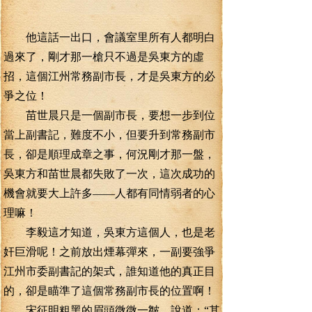
他這話一出口，會議室里所有人都明白
過來了，剛才那一槍只不過是吳東方的虛
招，這個江州常務副市長，才是吳東方的必
爭之位！
苗世晨只是一個副市長，要想一步到位
當上副書記，難度不小，但要升到常務副市
長，卻是順理成章之事，何況剛才那一盤，
吳東方和苗世晨都失敗了一次，這次成功的
機會就要大上許多——人都有同情弱者的心
理嘛！
李毅這才知道，吳東方這個人，也是老
奸巨滑呢！之前放出煙幕彈來，一副要強爭
江州市委副書記的架式，誰知道他的真正目
的，卻是瞄準了這個常務副市長的位置啊！
宋征明粗黑的眉頭微微一皺，說道：“其