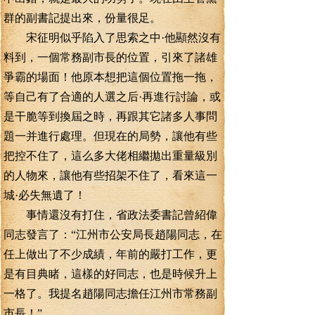
群的副書記提出來，份量很足。
宋征明似乎陷入了思索之中·他顯然沒有
料到，一個常務副市長的位置，引來了諸雄
爭霸的場面！他原本想把這個位置拖一拖，
等自己有了合適的人選之后·再進行討論，或
是干脆等到換屆之時，再跟其它諸多人事問
題一并進行處理。但現在的局勢，讓他有些
把控不住了，這么多大佬相繼拋出重量級別
的人物來，讓他有些招架不住了，看來這一
城·必失無遺了！
事情還沒有打住，省政法委書記曾紹偉
同志發言了：“江州市公安局長趙陽同志，在
任上做出了不少成績，年前的嚴打工作，更
是有目典睹，這樣的好同志，也是時候升上
一格了。我提名趙陽同志擔任江州市常務副
市長！”