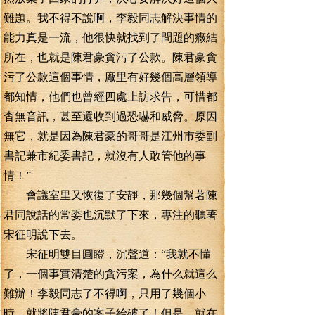
難題。我不得不說啊，李毅同志解決事情的
能力真是一流，他很快就找到了問題的癥結
所在，也就是陳君豪貪污了公款。陳君豪貪
污了公款這個事情，廠里有好幾個高層領導
都知情，他們也曾經四處上訪求告，可惜都
杳無音訊，甚至還收到過恐嚇和威脅。原因
無它，就是因為陳君豪的哥哥是江州市委副
書記兼市紀委書記，就沒有人敢管他的事
情！”
會議室里又恢復了安靜，那幾個幫著陳
君同說話的常委也沉默了下來，專注的聽著
宋征明說下去。
宋征明雙目圓瞪，沉聲道：“我就不懂
了，一個事實清楚的貪污案，為什么就這么
難辦！李毅同志了不得啊，只用了幾個小
時，就將陳君豪的案子給破了！但是，就在