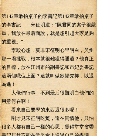
第142章敢拍桌子的李書記第142章敢拍桌子
的李書記 宋征明道：“陳君同的案子很嚴
重，我放在最后面說，就是想引起大家足夠
的重視。”
李毅心想，莫非宋征明心里明白，吳州
那一場挑戰，根本就很難獲得通過？他真正
的目標，放在江州市的副書記和市紀委書記
這兩個職位上面？這就叫做欲揚先抑，以退
為進！
大佬們行事，不到最后很難明白他們的
用意何在啊！
看來自己要學的東西還很多呢！
剛才見宋征明吃鱉，還在同情他，只怕
很多人都有自己一樣的心思，覺得堂堂省委
書記居然不能在常委會上通過自己的提議，