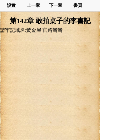
設置
上一章
下一章
書頁
第142章 敢拍桌子的李書記
請牢記域名:黃金屋 官路彎彎