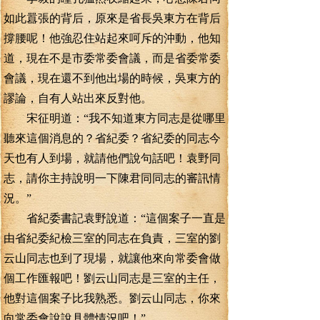
如此囂張的背后，原來是省長吳東方在背后
撐腰呢！他強忍住站起來呵斥的沖動，他知
道，現在不是市委常委會議，而是省委常委
會議，現在還不到他出場的時候，吳東方的
謬論，自有人站出來反對他。
宋征明道：“我不知道東方同志是從哪里
聽來這個消息的？省紀委？省紀委的同志今
天也有人到場，就請他們說句話吧！袁野同
志，請你主持說明一下陳君同同志的審訊情
況。”
省紀委書記袁野說道：“這個案子一直是
由省紀委紀檢三室的同志在負責，三室的劉
云山同志也到了現場，就讓他來向常委會做
個工作匯報吧！劉云山同志是三室的主任，
他對這個案子比我熟悉。劉云山同志，你來
向常委會說說具體情況吧！”