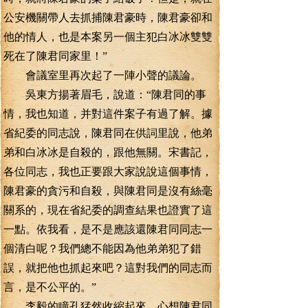
公安機關帶人去抓捕陳君豪時，陳君豪卻和
他的情人，也是本案另一個主犯白冰冰雙雙
死在了陳君同家里！”
會議室里再次起了一陣小聲的議論。
吳東方揚著眉毛，說道：“陳君同的事
情，我也知道，并對這件案子有過了解。據
省紀委的同志說，陳君同在供詞里說，他弟
弟和白冰冰是自殺的，跟他無關。宋書記，
各位同志，我也正要跟大家說說這個事情，
陳君豪的貪污和自殺，與陳君同是沒有絲毫
關系的，現在省紀委的調查結果也證實了這
一點。依我看，是不是應該還陳君同同志一
個清白呢？我們總不能因為他弟弟犯了錯
誤，就把他也抓起來吧？這對我們的同志而
言，是不公平的。”
李毅的瞳孔猛然收縮起來，心想陳君同