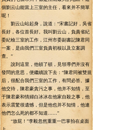
個劉云山能當上三室的主任，看來并不簡單
呢！
劉云山站起身，說道：“宋書記好，吳省
長好，各位首長好。我叫劉云山，負責省紀
委紀檢三室的工作，江州市委副書記陳君同
一案，是由我們三室負責初核以及立案調
查。”
說到這里，他頓了頓，見領導們并沒有
發問的意思，便繼續說下去：“陳君同被雙規
后，很配合我們三室的工作，有問必答。據
他交待，陳君豪貪污之事，他并不知情，至
于陳君豪和情婦白冰冰在他家自殺之事，他
表示震驚很遺憾，但是他也并不知情，他連
他們怎么死的都不知道……”
“放屁！”李毅忽然重重一巴掌拍在桌面
上。