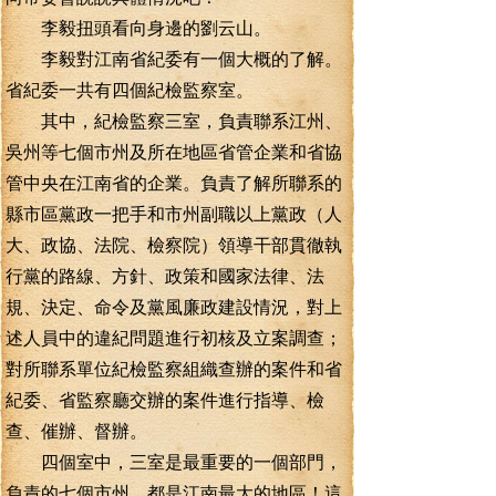
李毅扭頭看向身邊的劉云山。
李毅對江南省紀委有一個大概的了解。
省紀委一共有四個紀檢監察室。
其中，紀檢監察三室，負責聯系江州、
吳州等七個市州及所在地區省管企業和省協
管中央在江南省的企業。負責了解所聯系的
縣市區黨政一把手和市州副職以上黨政（人
大、政協、法院、檢察院）領導干部貫徹執
行黨的路線、方針、政策和國家法律、法
規、決定、命令及黨風廉政建設情況，對上
述人員中的違紀問題進行初核及立案調查；
對所聯系單位紀檢監察組織查辦的案件和省
紀委、省監察廳交辦的案件進行指導、檢
查、催辦、督辦。
四個室中，三室是最重要的一個部門，
負責的七個市州，都是江南最大的地區！這