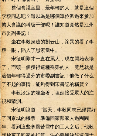
整個會議室里，最年輕的人，就是這個
李毅同志吧？還以為是哪個單位派過來參加
擴大會議的科級干部呢！誰知道竟然是江州
市委副書記！
坐在李毅身邊的劉云山，詫異的看了李
毅一眼，陷入了思索當中。
宋征明剛才一直在罵人，現在開始表揚
了，而頭一個獲得這種殊榮的人，竟然就是
這個年輕得過分的市委副書記！他做了什么
了不起的事情，能夠得到宋書記的稱贊？
李毅淡定的端坐著，坦然接受眾人的注
視和猜測。
宋征明說道：“當天，李毅同志已經買好
了回京城的機票，準備回家跟家人過團圓
年。看到這些寒風苦雪中的工人之后，他毅
然放棄了回家的打算，決心要解決好這個大