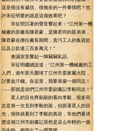
這是很沒有威信、很無奈的一件事情吧？也
許宋征明要的就是這個效果吧？
宋征明沉著的聲音響起來：“江州第一機
械廠的原廠長陳君豪，是陳君同的親弟弟，
陳君豪在擔任廠長期間，貪污工人的集資款
以及公款達三百多萬元！”
會議室里響起一陣竊竊私語。
宋征明繼續說道：“江州第一機械廠的工
人們，過年那天圍堵了江州市委家屬大院，
討要血汗錢。在這里，我要表揚一個同志！
——那就是咱們江州市委副書記李毅同志！”
眾人的目光齊刷刷的看向李毅，很多同
志是第一次見到李毅的面，但跟著眾人的目
光，很快就看到了李毅的真容，等他們看清
楚這個江州市副書記居然是這么年輕的一個
后生時，都發出了一聲驚嘆。