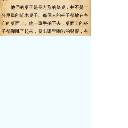
他們的桌子是長方形的條桌，并不是十
分厚重的紅木桌子。每個人的杯子都放在各
自的桌面上。他一重手拍下去，桌面上的杯
子都彈跳了起來，發出噼里啪啦的聲響，有
的杯蓋還彈了出來，掉在桌面上，有的茶水
灑了出來，落在桌面上，濕濕的一片。
劉云山嚇了一跳，駭然看向李毅。
會議室里所有的人都吃驚的看向李毅，
跟他坐在同一線上的同志，都忙不迭的去捂
住茶杯，會議處的工作人員跑過來，用抹布
把桌子抹干凈了。
敢在省委常委會上拍桌子！
膽子不小啊！
也只有李毅這種天不怕地不怕的愣頭
青，敢這么做吧？
其它人看向李毅的目光里，除了驚訝之