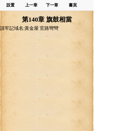
設置
上一章
下一章
書頁
第140章 旗鼓相當
請牢記域名:黃金屋 官路彎彎