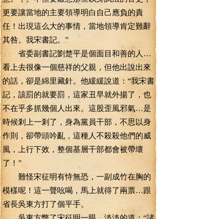
更要讓當地的主要領導明白自己應負的責
任！出現這么大的事情，當地領導肯定難辭
其咎。我宋書記。”
省委副書記劉楚平是個面目和善的人…
看上去很像一個慈祥的父親，但他出說出來
的話，卻是綿里藏針。他緩緩說道：“我宋書
記，該罰的就要罰，這家丑早就外揚了，也
不在乎多抓幾個人出來。這股歪風邪氣…是
時候剎上一剎了，身為黨員干部，不思以身
作則，卻帶頭吟亂，這種人不殺殺他們的威
風，上行下效，整個基層干部都會被帶壞
了！”
難怪宋征明有恃無恐，一副成竹在胸的
模樣呢！這一聲吆喝，馬上就得了兩票…跟
省長吳東方打了個平手。
吳東方瞥了宋征明一眼…淡淡的道：“諸