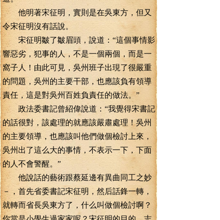
他明著宋征明，實則是在吳東方，但又
令宋征明沒有話說。
宋征明皺了皺眉頭，說道：“這個事情影
響惡劣，犯事的人，不是一個兩個，而是一
窩子人！由此可見，吳州班子出現了很嚴重
的問題，吳州的主要干部，也應該負有領導
責任，這是對吳州百姓負責任的做法。”
政法委書記曾紹偉說道：“我覺得宋書記
的話很對，該處理的就應該嚴肅處理！吳州
的主要領導，也應該叫他們做個檢討上來，
吳州出了這么大的事情，不表示一下，下面
的人不會警醒。”
他說話的藝術跟蔡延邊有異曲同工之妙
－，首先省委書記宋征明，然后話鋒一轉，
就轉而省長吳東方了，什么叫做個檢討啊？
你當是小學生過家家呢？宋征明的目的，志