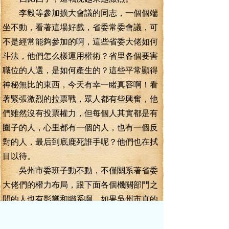
李毅等參加擴大會議的同志，一個個端
坐不動，看著這場好戲，省委常委會議，可
不是經常能夠參加的啊，這些省委大佬如何
斗法，他們怎么樣運用權術？省里各個要害
職位的人選，是如何產生的？這些平常顯得
神秘無比的東西，今天有幸一睹真容啊！看
著緊張激烈的拉票戰，眾人都有些興奮，他
們雖然沒有投票權力，但每個人其實都是有
圈子的人，心里都有一個的人，也有一個反
對的人，最后到底鹿死誰手呢？他們也在拭
目以待。
吳州市委班子動不動，不僅關系著省委
大佬們的權力布局，跟下面各個機關部門之
間的人也有影響和聯系啊，如果吳州市真的
要大動，勢必要從別的地方調人過去，只要
符合條件的，就都有機會調過去擔任更重要