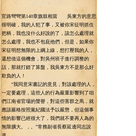
官路彎彎第140章旗鼓相當 吳東方的意思
很明確，我的人犯了事，又被你宋征明抓住
把柄，我也沒什么好說的了，該怎么處理就
怎么處理，我也不包庇他們，但是，如果你
宋征明想無限的上綱上線，想打壓我的人，
還想借這個機會，對吳州班子進行調整的
話，那就打錯了算盤，我吳東方不是那么好
欺負的人！
“我同意宋書記的意見，對該處理的人，
一定要處理，這些人的行為嚴重影響到了咱
們江南省官場的聲譽，對這些害群之馬，就
應該嚴格按照黨紀國法予以嚴懲，但這個事
情的影響已經很大了，我們就不要再人為的
無限擴大。，。”常務副省長蔡延邊同志說
道。