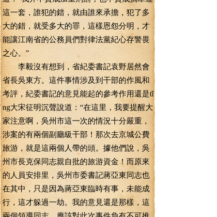
這一套，誰犯的錯，就由誰來承擔，犯了多
大的錯，就受多大的罪，這樣恩怨分明，才
能讓江南省的公務員們對律法黨紀心存警畏
之心。”
李毅沒有想到，省紀委書記袁野居然會
省長吳東方。這件事情涉及到干部的作風和
考評，紀委書記的意見能起的參考作用還是tǐ
ng大宋征明沉聲說道：“在這里，我要提醒大
家注意啊，吳州市這一次的情況十分嚴重，
涉案的有兩個副廳級干部！那次去京城公費
旅游，就是這兩個人帶的頭。據他們說，吳
州市長克保同志親自批的旅游資金！而原來
的人員安排里，吳州市委書記蔣亞東同志也
在其中，只是因為蔣亞東臨時有事，未能成
行，這才躲過一劫。我的意見還是那樣，這
兩個領導同志，應該對此次事件負有不可推