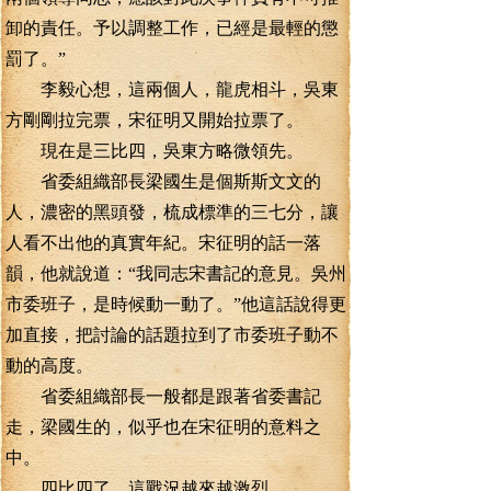
卸的責任。予以調整工作，已經是最輕的懲
罰了。”
李毅心想，這兩個人，龍虎相斗，吳東
方剛剛拉完票，宋征明又開始拉票了。
現在是三比四，吳東方略微領先。
省委組織部長梁國生是個斯斯文文的
人，濃密的黑頭發，梳成標準的三七分，讓
人看不出他的真實年紀。宋征明的話一落
韻，他就說道：“我同志宋書記的意見。吳州
市委班子，是時候動一動了。”他這話說得更
加直接，把討論的話題拉到了市委班子動不
動的高度。
省委組織部長一般都是跟著省委書記
走，梁國生的，似乎也在宋征明的意料之
中。
四比四了，這戰況越來越激烈。