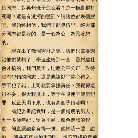
位同志，對吳州班子怎么看？是一頓亂棍打
死呢？還是有選擇的懲罰？請諸位都表個態
吧。我始終相信，我們干部隊伍里，絕大部
分同志都是好的…是一心為公，為民著想
的。
現在出了幾個害群之馬，我們只需要懲
治他們就夠了，牽連坐樁那一套，是封建社
會才搞的，我們黨里，理應公平公正，對待
沒有犯錯的同志，還是應該以平常心待之。
手下犯了錯，上司就要承擔責任？我覺得這
很不妥，很大程度上，等于在唆使下屬們犯
罪，反正天塌下來，也有高個子頂著啊！”
省紀委書記袁野，是一個精瘦的男人，
五十多歲年紀，留著平頭，臉色黝黑的程
度，簡直跟錢多有得一拼。他輕咳一聲，說
道：“我并不贊成加重刑罰，也不贊成搞牽連