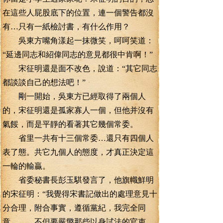
在這些人屁股底下的位置，連一個警告都沒
有…只有一紙檢討書，有什么作用？
吳東方嘴角漾起一抹微笑，呵呵笑道：
“延邊同志和紹偉同志的意見都很中肯啊！”
宋征明還是面不改色，說道：“其它同志
都談談自己的想法吧！”
剛一開始，吳東方已經取得了兩個人
的，宋征明還是孤家寡人一個，但他并沒有
氣餒，而是平靜的看著其它幾個常委。
省里一共有十三個常委…還只有四個人
表了態。共它九個人的態度，才真正決定這
一輪的輸贏。
省委秘書長彭玉騏發言了，他旗幟鮮明
的宋征明：“我覺得宋書記做出的處理意見十
分合理，附合事實，遵循黨紀，我完全同
意。，。不但要嚴懲那些以身試法的官吏，