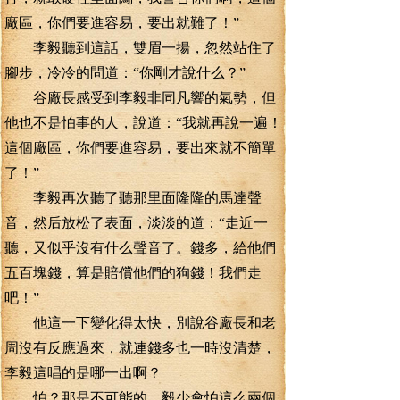
廠區，你們要進容易，要出就難了！”
李毅聽到這話，雙眉一揚，忽然站住了
腳步，冷冷的問道：“你剛才說什么？”
谷廠長感受到李毅非同凡響的氣勢，但
他也不是怕事的人，說道：“我就再說一遍！
這個廠區，你們要進容易，要出來就不簡單
了！”
李毅再次聽了聽那里面隆隆的馬達聲
音，然后放松了表面，淡淡的道：“走近一
聽，又似乎沒有什么聲音了。錢多，給他們
五百塊錢，算是賠償他們的狗錢！我們走
吧！”
他這一下變化得太快，別說谷廠長和老
周沒有反應過來，就連錢多也一時沒清楚，
李毅這唱的是哪一出啊？
怕？那是不可能的，毅少會怕這么兩個