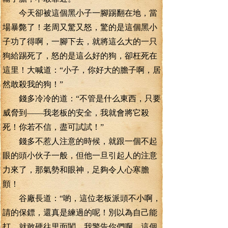
今天卻被這個黑小子一腳踢翻在地，當
場暴斃了！老周又驚又怒，驚的是這個黑小
子功了得啊，一腳下去，就將這么大的一只
狗給踢死了，怒的是這么好的狗，卻枉死在
這里！大喊道：“小子，你好大的膽子啊，居
然敢殺我的狗！”
錢多冷冷的道：“不管是什么東西，只要
威脅到——我老板的安全，我就會將它殺
死！你若不信，盡可試試！”
錢多不惹人注意的時候，就跟一個不起
眼的頭小伙子一般，但他一旦引起人的注意
力來了，那氣勢和眼神，足夠令人心寒膽
顫！
谷廠長道：“喲，這位老板派頭不小啊，
請的保鏢，還真是練過的呢！別以為自己能
打，就敢硬往里面闖，我警告你們啊，這個