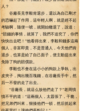
人？
谷廠長見李毅肯退步，還以為自己剛才
的恐嚇起了作用，這年輕人啊，就是經不起
考驗啊，隨便一唬，就開始轍退了，說道：
“賠錢的事情，就算了，我們不追究了，你們
快快出去吧！”他看得出來，李毅和錢多這兩
個人，非富即貴，不是普通人，今天他們肯
退步，也算是給了自己面子，便主動提出來
免除了狗的賠償款。
李毅也不會在這小小的狗款上爭執，出
皮夾子，掏出幾百塊錢，在谷廠長手中，然
后一不發的走了出去。
“谷廠長，就這么放他們走了？”老周憤
憤不平的道：“這兩個人，太囂張了，干脆，
把兄弟們叫來，狠揍他們一頓，然后抓起來
往死里打！讓他們長點記！”