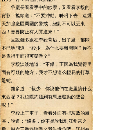
谷廠長看看手中的鈔票，又看看李毅的
背影，搖頭道：“不要沖動。吩咐下去，這幾
天加強廠區周圍的警戒，絕對不可以丟東
西！更要防止有人闖進來！”
且說錢多跟在李毅背后，出了廠，郁悶
不已地問道：“毅少，為什么要離開啊？你不
是覺得里面很可疑嗎？”
李毅淡淡地道：“不錯，正因為我覺得里
面有可疑的地方，我才不想這么輕易的打草
驚蛇。”
錢多道：“毅少，你說他們在廠里搞什么
東西呢？我也隱約聽到有馬達發動的聲音
呢！”
李毅上了車子，看看外面有些灰敗的廠
區，說道：“錢多，你不是說我到江州來之
后，幾次三番遇險嗎？我告訴你吧，江州有