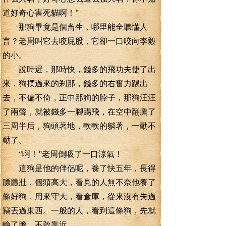
道好奇心害死貓啊！”
那狗畢竟是個畜生，哪里能全聽懂人
言？老周叫它去咬屁股，它卻一口咬向李毅
的小。
說時遲，那時快，錢多的飛功夫使了出
來，狗撲過來的剎那，錢多的右奮力踢出
去，不偏不倚，正中那狗的脖子，那狗汪汪
了兩聲，就被錢多一腳踢飛，在空中翻騰了
三周半后，狗頭著地，軟軟的躺著，一動不
動了。
“啊！”老周倒吸了一口涼氣！
這狗是他的伴侶呢，養了快五年，長得
膘體壯，個頭高大，看見的人無不奈他養了
條好狗，用來守大，看倉庫，從來沒有失過
竊丟過東西。一般的人，看到這條狗，先就
輸了膽，不敢靠近。