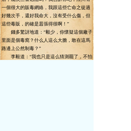
一個很大的販毒網絡，我跟這些亡命之徒過
好幾次手，還好我命大，沒有受什么傷，但
這些毒販，的確是囂張得很啊！”
錢多驚訝地道：“毅少，你懷疑這個廠子
里面是個毒窩？什么人這么大膽，敢在這馬
路邊上公然制毒？”
李毅道：“我也只是這么猜測罷了，不怕
一萬，就怕萬一啊，如果這里面真的是個制
毒窩點，我們兩個冒冒失失的闖進去，只怕
會引起他們的憎恨，情急之下，殺人滅口，
不是不可能啊！我們白白丟了命不說，這幫
家伙還是逍遙法外啊！要是就此逃脫，要抓
他們就難了。”
錢多道：“毅少，你是想來個一網打盡？
那現在就調集人手，把這里包圍起來，不管
里面有多少壞人，管教他們翅難飛。”