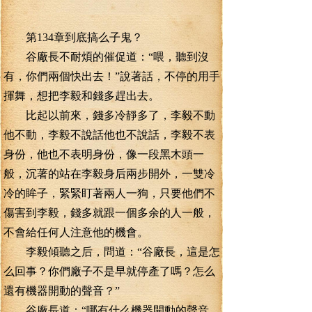
第134章到底搞么子鬼？
谷廠長不耐煩的催促道：“喂，聽到沒
有，你們兩個快出去！”說著話，不停的用手
揮舞，想把李毅和錢多趕出去。
比起以前來，錢多冷靜多了，李毅不動
他不動，李毅不說話他也不說話，李毅不表
身份，他也不表明身份，像一段黑木頭一
般，沉著的站在李毅身后兩步開外，一雙冷
冷的眸子，緊緊盯著兩人一狗，只要他們不
傷害到李毅，錢多就跟一個多余的人一般，
不會給任何人注意他的機會。
李毅傾聽之后，問道：“谷廠長，這是怎
么回事？你們廠子不是早就停產了嗎？怎么
還有機器開動的聲音？”
谷廠長道：“哪有什么機器開動的聲音