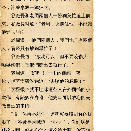
令，沖著李毅一陣狂吠。
谷廠長和老周兩個人一條狗急忙追上前
來。谷廠長叫道：“老周，快攔住他，不能讓
他進去里面！”
老周道：“他們兩個人，我們也只有兩個
人，看來只有放狗幫忙了！”
谷廠長道：“放狗可以，但不要咬傷人，
嚇嚇他們，把他們趕出去就行了。”
老周道：“好哩！”手中的僵繩一緊一
松，指著李毅對狗道：“去咬他的屁股！”
李毅根本就不理睬這些人在外面搞的小
動作，有錢多在身邊，他完全可以放心的去
做自己的事情。
“喂，你再不站住，這狗就要咬到你的屁
股了！”谷廠長大喊道：“小伙子，你到底是
什么人啊，好奇心怎么這么強大啊？你不知