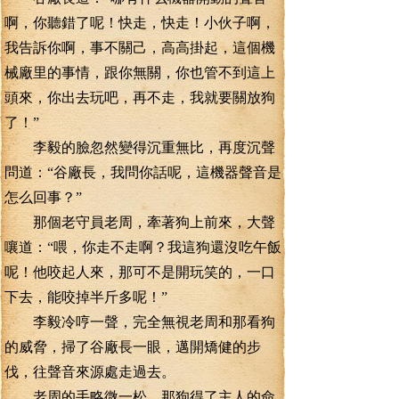
啊，你聽錯了呢！快走，快走！小伙子啊，
我告訴你啊，事不關己，高高掛起，這個機
械廠里的事情，跟你無關，你也管不到這上
頭來，你出去玩吧，再不走，我就要關放狗
了！”
李毅的臉忽然變得沉重無比，再度沉聲
問道：“谷廠長，我問你話呢，這機器聲音是
怎么回事？”
那個老守員老周，牽著狗上前來，大聲
嚷道：“喂，你走不走啊？我這狗還沒吃午飯
呢！他咬起人來，那可不是開玩笑的，一口
下去，能咬掉半斤多呢！”
李毅冷哼一聲，完全無視老周和那看狗
的威脅，掃了谷廠長一眼，邁開矯健的步
伐，往聲音來源處走過去。
老周的手略微一松，那狗得了主人的命