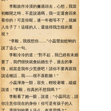
李毅故作冷漠的撇過頭去，心想，我當
初離開之時，不是說過嗎，我一定還會回來
看你的！可是你呢，連一年都等不了，就嫁
人生子了！這樣的人，還值得我怎樣的重
視？
“李毅，我很想你……”小蕊聲如蚊蚋的
說了這么一句。
李毅冷冷的道：“對不起，我已經有未婚
妻了，我們很快就會結婚生子，過去的事
情，就當是我年少荒唐吧！請你不要再跟我
說這種話，我——很不喜歡聽！”
小蕊渾身一顫，容失，輕咬著嘴，緩緩
說道：“李毅，你真的不想我嗎？”
李毅看了她一眼，說道：“小蕊同志，請
你注意你現在的身份！你可是有孩子的人
了，還跟別的男人這么，有意思嗎？”