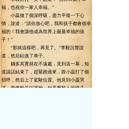
福，也祝你一家人幸福。”
小蕊做了個深呼吸，盡力平復一下心
情，說道：“請你放心吧，我和孩子都會很幸
福的！我會讓他成為世界上最最幸福的孩
子！”
“那就這樣吧，再見了。”李毅沉聲說
道，然后鉆進了車子。
錢多其實就在不遠處，見到這一幕，知
道談話結束了，趕緊跑過來，跟小蕊打了個
招呼，然后上了駕駛位置。他見到小蕊哭
了，而李毅又沉著臉，似乎要殺人的樣子，
就知道毅少現在心情很不好，便不打擾他。
李毅輕輕揮了揮！”
錢多應了一聲，發動車子，緩緩駛離。
心想毅少這次來柳林，分明就是來見小蕊
的，為什么見了面，反而吵架了？小蕊真的