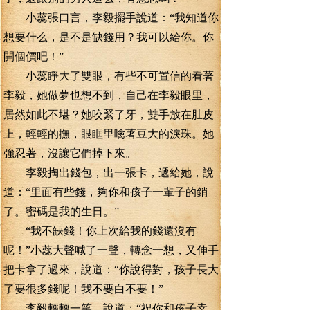
小蕊張口言，李毅擺手說道：“我知道你
想要什么，是不是缺錢用？我可以給你。你
開個價吧！”
小蕊睜大了雙眼，有些不可置信的看著
李毅，她做夢也想不到，自己在李毅眼里，
居然如此不堪？她咬緊了牙，雙手放在肚皮
上，輕輕的撫，眼眶里噙著豆大的淚珠。她
強忍著，沒讓它們掉下來。
李毅掏出錢包，出一張卡，遞給她，說
道：“里面有些錢，夠你和孩子一輩子的銷
了。密碼是我的生日。”
“我不缺錢！你上次給我的錢還沒有
呢！”小蕊大聲喊了一聲，轉念一想，又伸手
把卡拿了過來，說道：“你說得對，孩子長大
了要很多錢呢！我不要白不要！”
李毅輕輕一笑，說道：“祝你和孩子幸