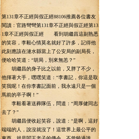
第131章不正經與假正經88106推薦各位書友
閱讀：官路彎彎第131章不正經與假正經第13
1章不正經與假正經 看到胡繼昌這副熟悉
的笑容，李毅心情莫名就好了許多，記得他
此刻應該在漣水縣當上了公安局的副局長，
便哈哈笑道：“胡局，別來無恙？”
胡繼昌的身子比之以前，又胖了不少，
他揮著大手，嘿嘿笑道：“李書記，你這是取
笑我呢！在你李書記面前，我永遠只是一個
馬前的卒子啊！”
李毅看著送葬隊伍，問道：“周厚健同志
去了？”
胡繼昌便收起笑容，說道：“是啊，這好
端端的人，說沒就沒了！這世界上最公平的
東西，就是閻王老子的傳令，不曾饒過誰