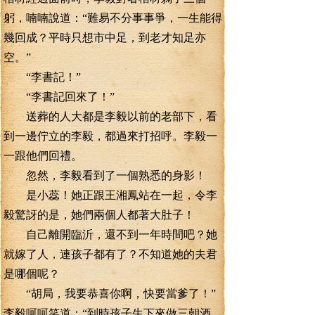
躬，喃喃說道：“難易不分事事爭，一生能得
幾回成？平時只想市中足，到老才知足亦
空。”
“李書記！”
“李書記回來了！”
送葬的人大都是李毅以前的老部下，看
到一邊佇立的李毅，都過來打招呼。李毅一
一跟他們回禮。
忽然，李毅看到了一個熟悉的身影！
是小蕊！她正跟王湘鳳站在一起，令李
毅驚訝的是，她們兩個人都著大肚子！
自己離開臨沂，還不到一年時間吧？她
就嫁了人，連孩子都有了？不知道她的夫君
是哪個呢？
“胡局，我要恭喜你啊，快要當爹了！”
李毅呵呵笑道：“到時孩子生下來做三朝酒