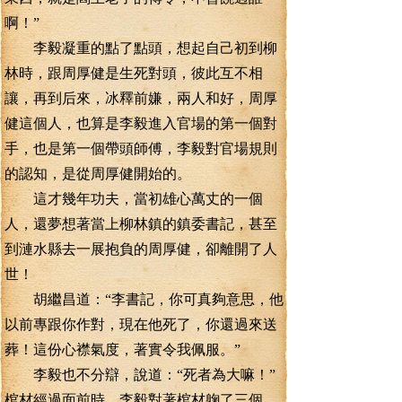
啊！”
李毅凝重的點了點頭，想起自己初到柳
林時，跟周厚健是生死對頭，彼此互不相
讓，再到后來，冰釋前嫌，兩人和好，周厚
健這個人，也算是李毅進入官場的第一個對
手，也是第一個帶頭師傅，李毅對官場規則
的認知，是從周厚健開始的。
這才幾年功夫，當初雄心萬丈的一個
人，還夢想著當上柳林鎮的鎮委書記，甚至
到漣水縣去一展抱負的周厚健，卻離開了人
世！
胡繼昌道：“李書記，你可真夠意思，他
以前專跟你作對，現在他死了，你還過來送
葬！這份心襟氣度，著實令我佩服。”
李毅也不分辯，說道：“死者為大嘛！”
棺材經過面前時，李毅對著棺材躹了三個