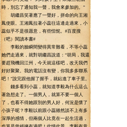
時，別忘了通知我一聲，我會來參加的。”
胡繼昌笑著應了一聲好，拼命的向王湘
鳳使眼。王湘鳳拉著小蕊往這邊走過來，小
蕊似乎不是很愿意，有些忸怩。#百度搜
（吧）閱讀本書#
李毅的臉瞬間變得異常難看，不等小蕊
她們走過來，就對胡繼昌說道：“胡局，我還
要趕飛機回江州，今天就這樣吧，改天我們
好好聚聚。我的電話沒有變，你我多多聯系
吧！”說完跟他握了握手，就鉆進了車子里。
錢多看到小蕊，就知道李毅為什么這么
著急想走了。一個男人，就算不要一個人
了，也看不得她跟別的男人好，何況是懷了
小孩子呢？李毅以前跟小蕊雖然談不上有多
深厚的感情，但兩個人比竟在一起生活過，
也算是曾經擁有過吧！此情此景，李毅有意