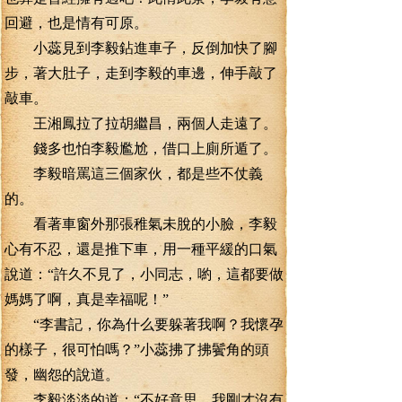
回避，也是情有可原。
小蕊見到李毅鉆進車子，反倒加快了腳
步，著大肚子，走到李毅的車邊，伸手敲了
敲車。
王湘鳳拉了拉胡繼昌，兩個人走遠了。
錢多也怕李毅尷尬，借口上廁所遁了。
李毅暗罵這三個家伙，都是些不仗義
的。
看著車窗外那張稚氣未脫的小臉，李毅
心有不忍，還是推下車，用一種平緩的口氣
說道：“許久不見了，小同志，喲，這都要做
媽媽了啊，真是幸福呢！”
“李書記，你為什么要躲著我啊？我懷孕
的樣子，很可怕嗎？”小蕊拂了拂鬢角的頭
發，幽怨的說道。
李毅淡淡的道：“不好意思，我剛才沒有