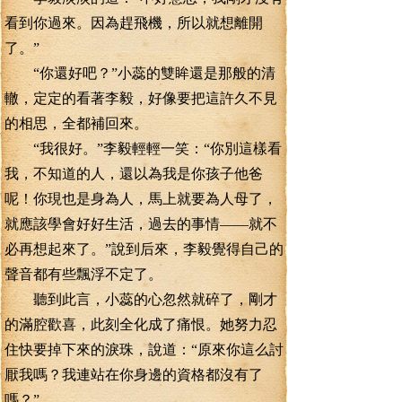
看到你過來。因為趕飛機，所以就想離開
了。”
“你還好吧？”小蕊的雙眸還是那般的清
轍，定定的看著李毅，好像要把這許久不見
的相思，全都補回來。
“我很好。”李毅輕輕一笑：“你別這樣看
我，不知道的人，還以為我是你孩子他爸
呢！你現也是身為人，馬上就要為人母了，
就應該學會好好生活，過去的事情——就不
必再想起來了。”說到后來，李毅覺得自己的
聲音都有些飄浮不定了。
聽到此言，小蕊的心忽然就碎了，剛才
的滿腔歡喜，此刻全化成了痛恨。她努力忍
住快要掉下來的淚珠，說道：“原來你這么討
厭我嗎？我連站在你身邊的資格都沒有了
嗎？”