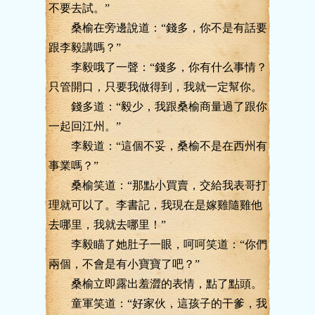
不要去試。”
桑榆在旁邊說道：“錢多，你不是有話要
跟李毅講嗎？”
李毅哦了一聲：“錢多，你有什么事情？
只管開口，只要我做得到，我就一定幫你。
錢多道：“毅少，我跟桑榆商量過了跟你
一起回江州。”
李毅道：“這個不妥，桑榆不是在西州有
事業嗎？”
桑榆笑道：“那點小買賣，交給我表哥打
理就可以了。李書記，我現在是嫁雞隨雞他
去哪里，我就去哪里！”
李毅瞄了她肚子一眼，呵呵笑道：“你們
兩個，不會是有小寶寶了吧？”
桑榆立即露出羞澀的表情，點了點頭。
童軍笑道：“好家伙，這孩子的干爹，我