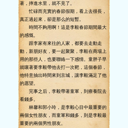
著，摔進水里，就不見了。
忙碌而充實的春節假期，看上去很長，
真正過起來，卻是那么的短暫。
時間不夠用啊！這是李毅春節期間最大
的感慨。
跟李家有來往的人家，都要去走動走
動，新朋好友，要一起聚聚，李毅在商場上
用的那些人，也要聯絡一下感情。童胖子早
就嚷著要李毅帶他去打一次靶，這個春節，
他特意抽出時間來到京城，讓李毅滿足了他
的愿望。
完事之后，李毅帶著童軍，到療養院去
看錢多。
林馨和郭小玲，是李毅心目中最重要的
兩個女性朋友，而童軍和錢多，則是李毅最
重要的兩個男性朋友。