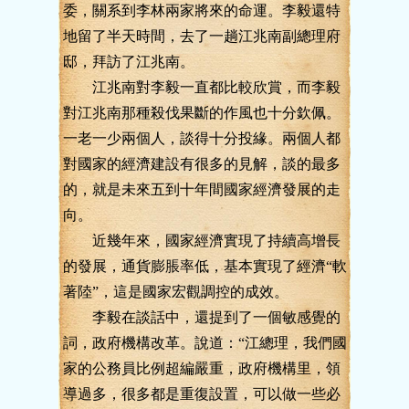
委，關系到李林兩家將來的命運。李毅還特
地留了半天時間，去了一趟江兆南副總理府
邸，拜訪了江兆南。
江兆南對李毅一直都比較欣賞，而李毅
對江兆南那種殺伐果斷的作風也十分欽佩。
一老一少兩個人，談得十分投緣。兩個人都
對國家的經濟建設有很多的見解，談的最多
的，就是未來五到十年間國家經濟發展的走
向。
近幾年來，國家經濟實現了持續高增長
的發展，通貨膨脹率低，基本實現了經濟“軟
著陸”，這是國家宏觀調控的成效。
李毅在談話中，還提到了一個敏感覺的
詞，政府機構改革。說道：“江總理，我們國
家的公務員比例超編嚴重，政府機構里，領
導過多，很多都是重復設置，可以做一些必