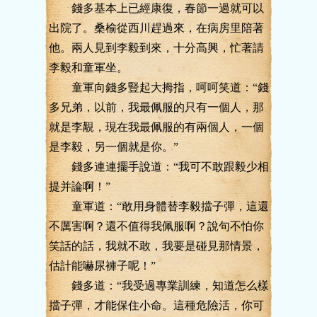
錢多基本上已經康復，春節一過就可以
出院了。桑榆從西川趕過來，在病房里陪著
他。兩人見到李毅到來，十分高興，忙著請
李毅和童軍坐。
童軍向錢多豎起大拇指，呵呵笑道：“錢
多兄弟，以前，我最佩服的只有一個人，那
就是李覯，現在我最佩服的有兩個人，一個
是李毅，另一個就是你。”
錢多連連擺手說道：“我可不敢跟毅少相
提并論啊！”
童軍道：“敢用身體替李毅擋子彈，這還
不厲害啊？還不值得我佩服啊？說句不怕你
笑話的話，我就不敢，我要是碰見那情景，
估計能嚇尿褲子呢！”
錢多道：“我受過專業訓練，知道怎么樣
擋子彈，才能保住小命。這種危險活，你可