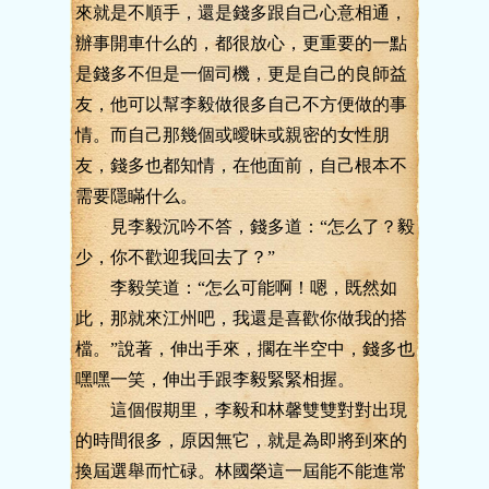
來就是不順手，還是錢多跟自己心意相通，
辦事開車什么的，都很放心，更重要的一點
是錢多不但是一個司機，更是自己的良師益
友，他可以幫李毅做很多自己不方便做的事
情。而自己那幾個或曖昧或親密的女性朋
友，錢多也都知情，在他面前，自己根本不
需要隱瞞什么。
見李毅沉吟不答，錢多道：“怎么了？毅
少，你不歡迎我回去了？”
李毅笑道：“怎么可能啊！嗯，既然如
此，那就來江州吧，我還是喜歡你做我的搭
檔。”說著，伸出手來，擱在半空中，錢多也
嘿嘿一笑，伸出手跟李毅緊緊相握。
這個假期里，李毅和林馨雙雙對對出現
的時間很多，原因無它，就是為即將到來的
換屆選舉而忙碌。林國榮這一屆能不能進常