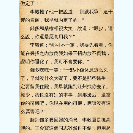
做定了！”
李毅推了他一把說道：“別跟我爭，這干
爹的名額，我早就內定了的。”
錢多和桑榆相視大笑，說道：“毅少，這
么說，你還是愿意用我？”
李毅道：“那可不一定，我要先看看，你
能在幾招之內放倒我如果三招內放不倒我，
證明你退化了，我可不會要你。”
錢多嘿嘿一笑：“一點小傷休息這么久
了，早就沒什么大礙了，要不是那些醫生一
定要留我住院，我早就跑到江州找你去了。
毅少，我也沒有別的本事，到那邊后，還當
你的司機吧，你現在用的司機，應該沒有這
么厲害吧？”
聽到錢多要回歸的消息，李毅還是挺高
興的。王金寶這個同志雖然也不錯，但用起