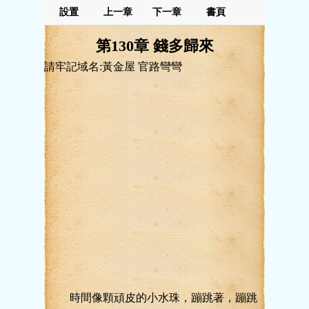
設置
上一章
下一章
書頁
第130章 錢多歸來
請牢記域名:黃金屋 官路彎彎
時間像顆頑皮的小水珠，蹦跳著，蹦跳