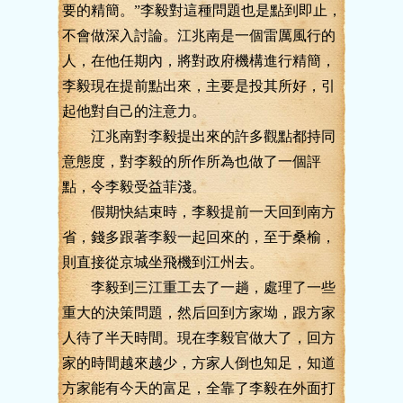
要的精簡。”李毅對這種問題也是點到即止，
不會做深入討論。江兆南是一個雷厲風行的
人，在他任期內，將對政府機構進行精簡，
李毅現在提前點出來，主要是投其所好，引
起他對自己的注意力。
江兆南對李毅提出來的許多觀點都持同
意態度，對李毅的所作所為也做了一個評
點，令李毅受益菲淺。
假期快結束時，李毅提前一天回到南方
省，錢多跟著李毅一起回來的，至于桑榆，
則直接從京城坐飛機到江州去。
李毅到三江重工去了一趟，處理了一些
重大的決策問題，然后回到方家坳，跟方家
人待了半天時間。現在李毅官做大了，回方
家的時間越來越少，方家人倒也知足，知道
方家能有今天的富足，全靠了李毅在外面打