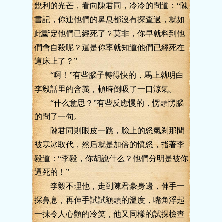
銳利的光芒，看向陳君同，冷冷的問道：“陳
書記，你連他們的鼻息都沒有探查過，就如
此斷定他們已經死了？莫非，你早就料到他
們會自殺呢？還是你率就知道他們已經死在
這床上了？”
“啊！”有些腦子轉得快的，馬上就明白
李毅話里的含義，頓時倒吸了一口涼氣。
“什么意思？”有些反應慢的，愣頭愣腦
的問了一句。
陳君同則眼皮一跳，臉上的怒氣剎那間
被寒冰取代，然后就是加倍的憤怒，指著李
毅道：“李毅，你胡說什么？他們分明是被你
逼死的！”
李毅不理他，走到陳君豪身邊，伸手一
探鼻息，再伸手試試額頭的溫度，嘴角浮起
一抹令人心顫的冷笑，他又同樣的試探檢查