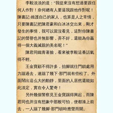
李毅淡淡的道：“我從來沒有想過要跟任
何人作對！奈何總有人要逼我跟他作對呢！
陳書記·維護自己的家人，也算是人之常情，
只要陳書記把陳君豪和白冰冰交出來，剛才
發生的事情，我可以當沒看見，這對你陳書
記的聲譽也并無影響，弄不好，還能為你贏
得一個大義滅親的美名呢！”
陳君同鐵青著臉，看來被李毅這番話氣
得不輕。
王金寶顧不得許多，抬腳就往門鎖處用
力踹過去，連踹了幾下·那門就有些松了。外
面鬧出這么大的動靜，里面的人居然還能如
此淡定，實在令人驚奇！
另外幾個警察見王金寶踢得興起，而陳
君同也并沒有想象中那般可怕，便都湊上前
去，一人踹了幾腳·那門頓時應聲而開。