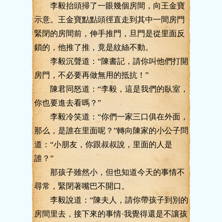
李毅抬頭掃了一眼幾個房間，向王金寶
示意。王金寶點點頭徑直走到其中一間房門
緊閉的房間前，伸手推門，旦門是從里面反
鎖的，他推了推，竟是紋絲不動。
李毅沉聲道：“陳書記，請你叫他們打開
房門，不必要再做無用的抵抗！”
陳君同怒道：“李毅，這是我們的臥室，
你也要進去看嗎？”
李毅冷笑道：“你們一家三口俱在外面，
那么，是誰在里面呢？”轉向陳家的小公子問
道：“小朋友，你跟叔叔說，里面的人是
誰？”
那孩子雖然小，但也知道今天的事情不
尋常，緊閉著嘴巴不開口。
李毅說道：“陳夫人，請你帶孩子到別的
房間里去，接下來的事情·我覺得還是不讓孩