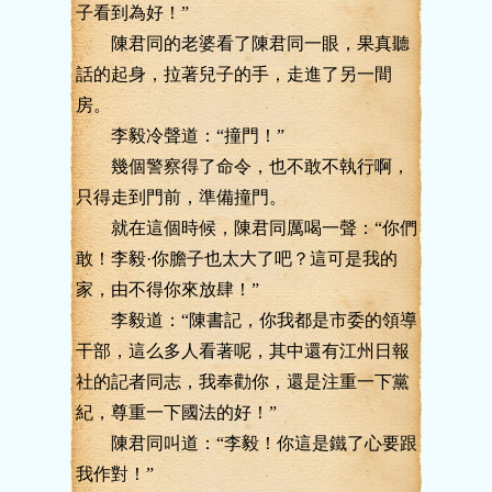
子看到為好！”
陳君同的老婆看了陳君同一眼，果真聽
話的起身，拉著兒子的手，走進了另一間
房。
李毅冷聲道：“撞門！”
幾個警察得了命令，也不敢不執行啊，
只得走到門前，準備撞門。
就在這個時候，陳君同厲喝一聲：“你們
敢！李毅·你膽子也太大了吧？這可是我的
家，由不得你來放肆！”
李毅道：“陳書記，你我都是市委的領導
干部，這么多人看著呢，其中還有江州日報
社的記者同志，我奉勸你，還是注重一下黨
紀，尊重一下國法的好！”
陳君同叫道：“李毅！你這是鐵了心要跟
我作對！”