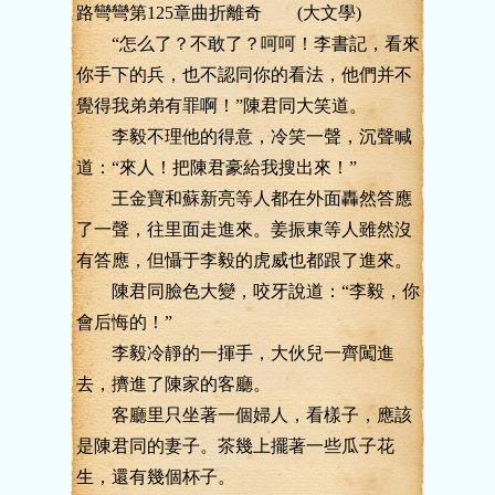
路彎彎第125章曲折離奇 (大文學)
“怎么了？不敢了？呵呵！李書記，看來
你手下的兵，也不認同你的看法，他們并不
覺得我弟弟有罪啊！”陳君同大笑道。
李毅不理他的得意，冷笑一聲，沉聲喊
道：“來人！把陳君豪給我搜出來！”
王金寶和蘇新亮等人都在外面轟然答應
了一聲，往里面走進來。姜振東等人雖然沒
有答應，但懾于李毅的虎威也都跟了進來。
陳君同臉色大變，咬牙說道：“李毅，你
會后悔的！”
李毅冷靜的一揮手，大伙兒一齊闖進
去，擠進了陳家的客廳。
客廳里只坐著一個婦人，看樣子，應該
是陳君同的妻子。茶幾上擺著一些瓜子花
生，還有幾個杯子。