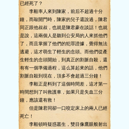
已經死了？
李毅率人來到陳家，前后不超過十分
鐘，而敲開門時，陳家的兒子還說過，陳君
同正跟他叔叔，也就是陳君豪在談話！也就
是說，這兩個人是聽到公安局的人來抓他們
了，而且掌握了他們的犯罪證據，覺得無法
逃避，這才萌生了輕生的念頭。而他們從產
生輕生的念頭開始，到真正的割脈自殺，還
有有一個準備過程，這么算起來的話，他們
割脈自殺到現在，頂多不會超過三分鐘！
李毅正是料到了這個時間差，這才第一
時間想到了叫救護車，如果只是失血三分
鐘，應該還有救！
但是陳君同卻一口咬定床上的兩人已經
死亡！
李毅頓時疑惑叢生，雙目像鷹眼般射出