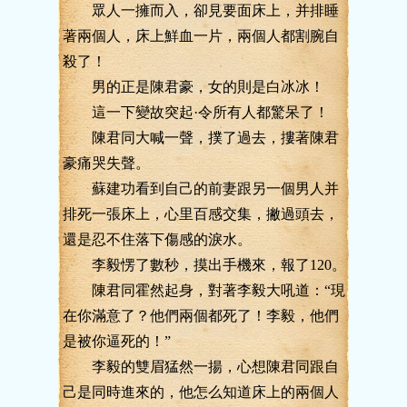
眾人一擁而入，卻見要面床上，并排睡
著兩個人，床上鮮血一片，兩個人都割腕自
殺了！
男的正是陳君豪，女的則是白冰冰！
這一下變故突起·令所有人都驚呆了！
陳君同大喊一聲，撲了過去，摟著陳君
豪痛哭失聲。
蘇建功看到自己的前妻跟另一個男人并
排死一張床上，心里百感交集，撇過頭去，
還是忍不住落下傷感的淚水。
李毅愣了數秒，摸出手機來，報了120。
陳君同霍然起身，對著李毅大吼道：“現
在你滿意了？他們兩個都死了！李毅，他們
是被你逼死的！”
李毅的雙眉猛然一揚，心想陳君同跟自
己是同時進來的，他怎么知道床上的兩個人