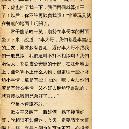
下，你也推了我一下，我們兩個就算扯平
了！以后，你不許再欺負我哦！”拿著玩具就
在餐廳的地面上玩開了。
常子龍哈哈一笑，順勢在李長本的對面
坐了下來，說道：“李大哥，我們都是李書記
的朋友，剛才多有冒犯，還好李大哥不跟我
們一般見識，我們這叫不打不相識啊！我們
兩個人，都是省公安廳的干部，在江州地面
上，雖然算不上什么人物，但處理一些小麻
煩小事情，還是有些手段的，嗯，今后你們
若是有什么事情，又不好去麻煩李書記的，
就直接找我們兄弟好了……”
李長本連說不敢。
歐友平又叫了一瓶好酒，點了幾個好
菜，說相請不如偶遇，今天一定要請李大哥
喝上一杯。李長本倒也無可無不可，心想認