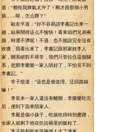
道：“都怪我脾氣太沖了！剛才跟那個小男
孩……唉，怎么辦？”
歐友平道：“好不容易請李書記出來一
趟，結果鬧得這么不愉快！看來咱們兄弟兩
個，時運不濟呢！不過，也不能說完全沒有
收獲，我看出來了，李書記跟那家姓李人
家，關系絕對不尋常，我們只管拉住這個關
系，把那李樂樂一家人哄好了，不怕見不到
李書記。”
常子龍道：“這也是個道理。迂回路線
嘛！”
李長本一家人還沒有離開，李樂樂吃完
后，便到下面來陪家人。
李嚴是個小孩子，吃孩吃得特別磨蹭，
全家人就剩下他在扒拉碗里的飯粒了。
常子龍和歐友平兩個人走了過來。