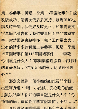
第二卷參事，風騷一季第115章圍堵事件升級
改版成功，請書友們多多支持，發現BUG也
請及時告知，我們好及時更正，如果需要文
字章節也請告知，我們盡量給予熱門書籍文
字，當然因為書籍較多，完全工作量太大，
沒有的請多多諒解第二卷參事，風騷一季第1
15章圍堵事件第115章圍堵事件 “李毅，
你到底是什么人？”李樂樂偏過腦袋，氣呼呼
的看著李毅：“你接近我們家，到底有何居
心？”
邢定文聽到一個小姑娘如此質問李毅，
出聲呵斥道：“喂，小姑娘，安心吃你的飯，
別亂說話啊！你知道李書記是什么人不？你
爺爺的病，還多虧了李書記幫忙，不然……”
李毅微笑著擺擺手，叫邢定文不必再說