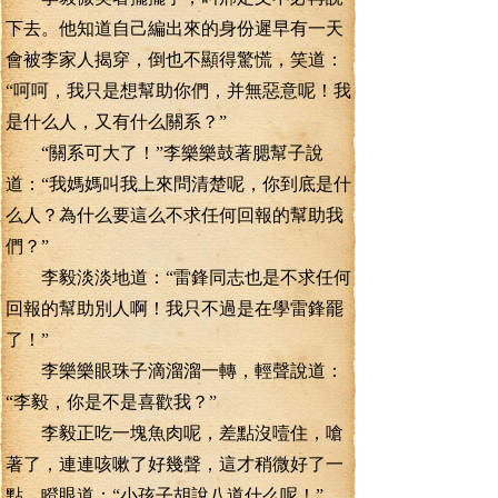
下去。他知道自己編出來的身份遲早有一天
會被李家人揭穿，倒也不顯得驚慌，笑道：
“呵呵，我只是想幫助你們，并無惡意呢！我
是什么人，又有什么關系？”
“關系可大了！”李樂樂鼓著腮幫子說
道：“我媽媽叫我上來問清楚呢，你到底是什
么人？為什么要這么不求任何回報的幫助我
們？”
李毅淡淡地道：“雷鋒同志也是不求任何
回報的幫助別人啊！我只不過是在學雷鋒罷
了！”
李樂樂眼珠子滴溜溜一轉，輕聲說道：
“李毅，你是不是喜歡我？”
李毅正吃一塊魚肉呢，差點沒噎住，嗆
著了，連連咳嗽了好幾聲，這才稍微好了一
點，瞪眼道：“小孩子胡說八道什么呢！”