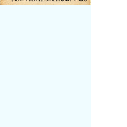
本想跟李毅到方家坳去過一個春節，但李老
爺子沒同意。李老爺子的話很簡單明白：
“年，必須得在李家過，過完年，你們愛去哪
就去哪！”
李毅正好有事情要跟爺爺商談，便也沒
有忤逆爺爺的意思。
機票早就買好了，下午一點的飛機，正
好可以趕回去吃團圓飯。
李毅簡單的收拾了一下。蘇新亮幫忙提
著行禮箱，跟在李毅身后下樓。
“李書記，什么時候回江州，我和王叔去
接你。”蘇新亮笑著問。
李毅道：“暫時還不一定，到時再聯系你
吧。”
天空中紛紛揚揚飄著雪花，市委家屬大
院里一片白茫茫的。四季常青的綠化植物上