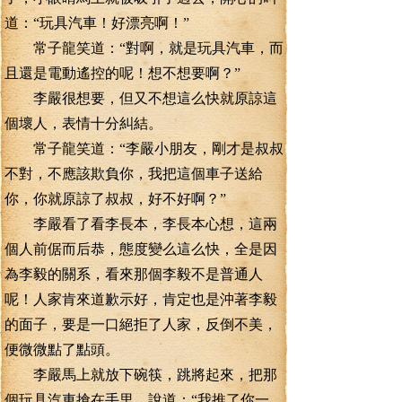
道：“玩具汽車！好漂亮啊！”
常子龍笑道：“對啊，就是玩具汽車，而
且還是電動遙控的呢！想不想要啊？”
李嚴很想要，但又不想這么快就原諒這
個壞人，表情十分糾結。
常子龍笑道：“李嚴小朋友，剛才是叔叔
不對，不應該欺負你，我把這個車子送給
你，你就原諒了叔叔，好不好啊？”
李嚴看了看李長本，李長本心想，這兩
個人前倨而后恭，態度變么這么快，全是因
為李毅的關系，看來那個李毅不是普通人
呢！人家肯來道歉示好，肯定也是沖著李毅
的面子，要是一口絕拒了人家，反倒不美，
便微微點了點頭。
李嚴馬上就放下碗筷，跳將起來，把那
個玩具汽車搶在手里，說道：“我推了你一