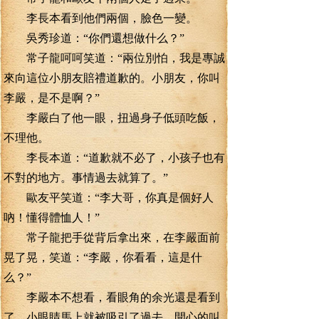
李長本看到他們兩個，臉色一變。
吳秀珍道：“你們還想做什么？”
常子龍呵呵笑道：“兩位別怕，我是專誠
來向這位小朋友賠禮道歉的。小朋友，你叫
李嚴，是不是啊？”
李嚴白了他一眼，扭過身子低頭吃飯，
不理他。
李長本道：“道歉就不必了，小孩子也有
不對的地方。事情過去就算了。”
歐友平笑道：“李大哥，你真是個好人
吶！懂得體恤人！”
常子龍把手從背后拿出來，在李嚴面前
晃了晃，笑道：“李嚴，你看看，這是什
么？”
李嚴本不想看，看眼角的余光還是看到
了，小眼睛馬上就被吸引了過去，開心的叫