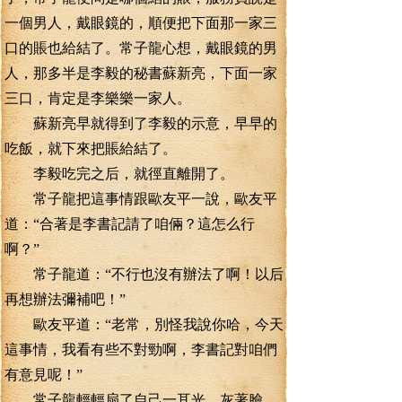
一個男人，戴眼鏡的，順便把下面那一家三
口的賬也給結了。常子龍心想，戴眼鏡的男
人，那多半是李毅的秘書蘇新亮，下面一家
三口，肯定是李樂樂一家人。
蘇新亮早就得到了李毅的示意，早早的
吃飯，就下來把賬給結了。
李毅吃完之后，就徑直離開了。
常子龍把這事情跟歐友平一說，歐友平
道：“合著是李書記請了咱倆？這怎么行
啊？”
常子龍道：“不行也沒有辦法了啊！以后
再想辦法彌補吧！”
歐友平道：“老常，別怪我說你哈，今天
這事情，我看有些不對勁啊，李書記對咱們
有意見呢！”
常子龍輕輕扇了自己一耳光，灰著臉