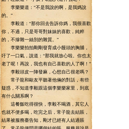
李樂樂道：“不是我說的啊，是我媽說
的。”
李毅道：“那你回去告訴你媽，我很喜歡
你，不過，只是哥哥對妹妹的喜歡，純粹
的，不摻雜一絲別的雜質。”
李樂樂拍拍剛剛發育成小饅頭的胸脯，
吁了一口氣，說道：“那我就放心啦。你也太
老了呢！再說，我也有自己喜歡的人了啊！”
李毅頭皮一陣發麻，心想自己很老嗎？
常子龍和歐友平聽著他倆的對話，有些
疑惑，不知道李毅跟這個李樂樂家里，到底
有什么關系啊？
這餐飯吃得很快，李毅不喝酒，其它人
也就不便多喝，吃完之后，常子龍去結賬，
結果被服務臺告知，剛才已經有人結過賬
了，常子龍便問是哪個結的賬，服務員說是