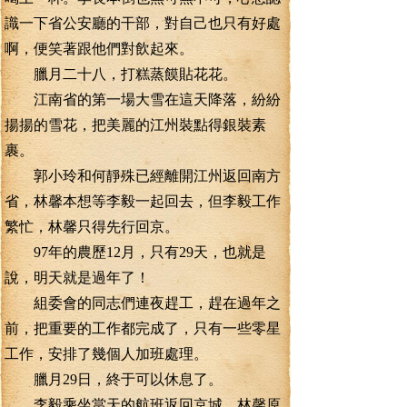
識一下省公安廳的干部，對自己也只有好處
啊，便笑著跟他們對飲起來。
臘月二十八，打糕蒸饃貼花花。
江南省的第一場大雪在這天降落，紛紛
揚揚的雪花，把美麗的江州裝點得銀裝素
裹。
郭小玲和何靜殊已經離開江州返回南方
省，林馨本想等李毅一起回去，但李毅工作
繁忙，林馨只得先行回京。
97年的農歷12月，只有29天，也就是
說，明天就是過年了！
組委會的同志們連夜趕工，趕在過年之
前，把重要的工作都完成了，只有一些零星
工作，安排了幾個人加班處理。
臘月29日，終于可以休息了。
李毅乘坐當天的航班返回京城。林馨原