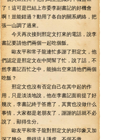
了！這可是巴結上市委李副書記的好機會
啊！豈能錯過？動用了各自的關系網絡，把
張一山調了過來。
今天再次接到邢定文打來的電話，說李
書記要請他們兩個一起吃個飯。
歐友平和常子龍連忙多謝了邢定文，他
們認定是邢定文在中間幫了忙，說了話，不
然李書記百忙之中，能抽出空來請他們兩個
吃飯？
邢定文也沒有否定自己在其中起的作
用，只是淡淡地說，他在李書記面前提了好
幾次，李書記終于答應了，其實也沒做什么
事情，大家都是老朋友了，謝謝的話就不必
說了，顯得生分。
歐友平和常子龍對邢定文的好印象又加
深了幾分，覺得這人謙虛，不倨不傲。