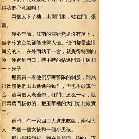
得我們心意誠啊！”
兩個人下了樓，出得門來，站在門口張
望。
隆冬季節，江南的雪雖然還沒有落下，
但寒冷的空氣卻能凍得人僵。他們都是坐慣
辦公的人，在外面站了一會，就覺得特別的
冷，便退到門口，時不時的鉆進門簾里暖和
一下身子。
迎賓員一看他們穿著警隊的制服，雖然
很反感他們出出進進的動作，但也不敢說什
么。這兩個大老爺們，往門口這么一堵，就
跟兩扇門板似的，把玉華樓的大門給封嚴實
了。
這時，有一家四口人進來吃飯，兩個大
人，帶個一個女孩和一個小男孩。
那小男孩頑皮，跑在最前面，嘭的一下