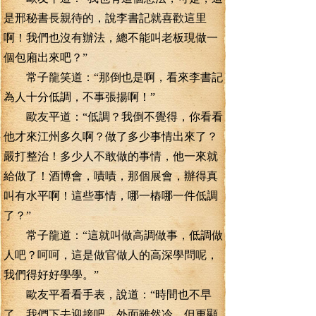
是邢秘書長親待的，說李書記就喜歡這里
啊！我們也沒有辦法，總不能叫老板現做一
個包廂出來吧？”
常子龍笑道：“那倒也是啊，看來李書記
為人十分低調，不事張揚啊！”
歐友平道：“低調？我倒不覺得，你看看
他才來江州多久啊？做了多少事情出來了？
嚴打整治！多少人不敢做的事情，他一來就
給做了！酒博會，嘖嘖，那個展會，辦得真
叫有水平啊！這些事情，哪一樁哪一件低調
了？”
常子龍道：“這就叫做高調做事，低調做
人吧？呵呵，這是做官做人的高深學問呢，
我們得好好學學。”
歐友平看看手表，說道：“時間也不早
了，我們下去迎接吧，外面雖然冷，但更顯