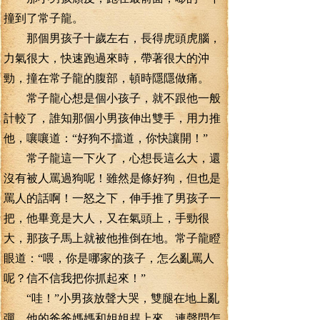
撞到了常子龍。
那個男孩子十歲左右，長得虎頭虎腦，
力氣很大，快速跑過來時，帶著很大的沖
勁，撞在常子龍的腹部，頓時隱隱做痛。
常子龍心想是個小孩子，就不跟他一般
計較了，誰知那個小男孩伸出雙手，用力推
他，嚷嚷道：“好狗不擋道，你快讓開！”
常子龍這一下火了，心想長這么大，還
沒有被人罵過狗呢！雖然是條好狗，但也是
罵人的話啊！一怒之下，伸手推了男孩子一
把，他畢竟是大人，又在氣頭上，手勁很
大，那孩子馬上就被他推倒在地。常子龍瞪
眼道：“喂，你是哪家的孩子，怎么亂罵人
呢？信不信我把你抓起來！”
“哇！”小男孩放聲大哭，雙腿在地上亂
彈。他的爸爸媽媽和姐姐趕上來，連聲問怎