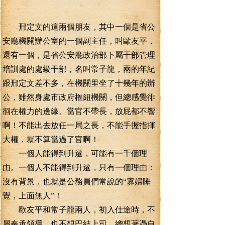
邢定文的這兩個朋友，其中一個是省公
安廳機關辦公室的一個副主任，叫歐友平，
還有一個，是省公安廳政治部下屬干部管理
培訓處的處級干部，名叫常子龍，兩的年紀
跟邢定文差不多，在機關里坐了十幾年的辦
公，雖然身處市政府樞紐機關，但總感覺徘
徊在權力的邊緣。當官不帶長，放屁都不響
啊！不能出去放任一局之長，不能手握指揮
大權，就不算當過了官啊！
一個人能得到升遷，可能有一千個理
由。一個人不能得到升遷，只有一個理由：
沒有背景，也就是公務員們常說的“寡婦睡
覺，上面無人”！
歐友平和常子龍兩人，初入仕途時，不
屑奉承領導，也不想巴結上司，總想著憑自