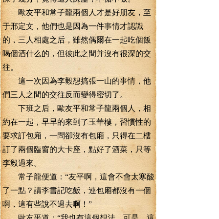
歐友平和常子龍兩個人才是好朋友，至
于邢定文，他們也是因為一件事情才認識
的，三人相處之后，雖然偶爾在一起吃個飯
喝個酒什么的，但彼此之間并沒有很深的交
往。
這一次因為李毅想搞張一山的事情，他
們三人之間的交往反而變得密切了。
下班之后，歐友平和常子龍兩個人，相
約在一起，早早的來到了玉華樓，習慣性的
要求訂包廂，一問卻沒有包廂，只得在二樓
訂了兩個臨窗的大卡座，點好了酒菜，只等
李毅過來。
常子龍便道：“友平啊，這會不會太寒酸
了一點？請李書記吃飯，連包廂都沒有一個
啊，這有些說不過去啊！”
歐友平道：“我也有這個想法，可是，這