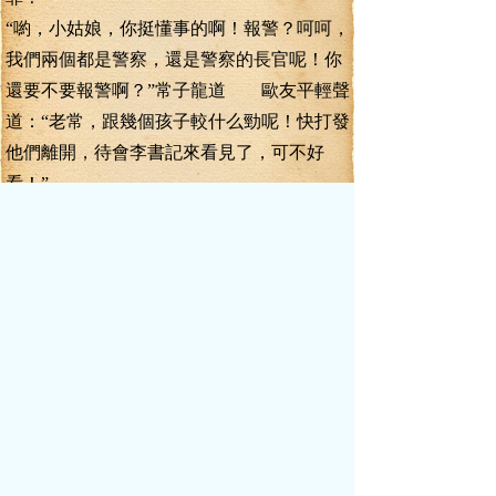
“喲，小姑娘，你挺懂事的啊！報警？呵呵，
我們兩個都是警察，還是警察的長官呢！你
還要不要報警啊？”常子龍道 歐友平輕聲
道：“老常，跟幾個孩子較什么勁呢！快打發
他們離開，待會李書記來看見了，可不好
看！”
常子龍點點頭，揮揮大手，不耐煩的對
那個女孩叫道：“快走吧！看在你是個小孩的
份上，我就不跟你一般計較了！”
兩個大人想息事寧人，但那個小男孩卻
不肯起來，說屁股摔痛了，起不來了。
“快起來啊！”爸爸伸手去抱他。小男孩
打開爸爸的手，不用他抱。
常子龍道：“喂，小孩子，年紀不大，狡
猾狡猾的啊！這么小就學會偷奸耍滑了！剛
才是你自己不小心摔倒的啊，你別賴我！”