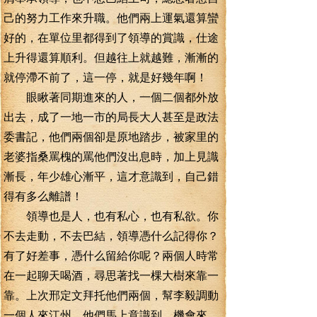
己的努力工作來升職。他們兩上運氣還算蠻
好的，在單位里都得到了領導的賞識，仕途
上升得還算順利。但越往上就越難，漸漸的
就停滯不前了，這一停，就是好幾年啊！
眼瞅著同期進來的人，一個二個都外放
出去，成了一地一市的局長大人甚至是政法
委書記，他們兩個卻是原地踏步，被家里的
老婆指桑罵槐的罵他們沒出息時，加上見識
漸長，年少雄心漸平，這才意識到，自己錯
得有多么離譜！
領導也是人，也有私心，也有私欲。你
不去走動，不去巴結，領導憑什么記得你？
有了好差事，憑什么留給你呢？兩個人時常
在一起聊天喝酒，尋思著找一棵大樹來靠一
靠。上次邢定文拜托他們兩個，幫李毅調動
一個人來江州，他們馬上意識到，機會來