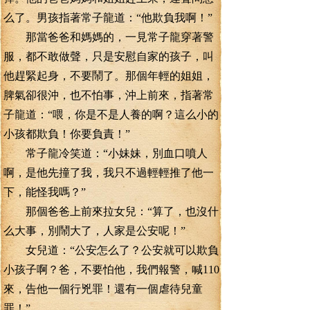
么了。男孩指著常子龍道：“他欺負我啊！”
那當爸爸和媽媽的，一見常子龍穿著警
服，都不敢做聲，只是安慰自家的孩子，叫
他趕緊起身，不要鬧了。那個年輕的姐姐，
脾氣卻很沖，也不怕事，沖上前來，指著常
子龍道：“喂，你是不是人養的啊？這么小的
小孩都欺負！你要負責！”
常子龍冷笑道：“小妹妹，別血口噴人
啊，是他先撞了我，我只不過輕輕推了他一
下，能怪我嗎？”
那個爸爸上前來拉女兒：“算了，也沒什
么大事，別鬧大了，人家是公安呢！”
女兒道：“公安怎么了？公安就可以欺負
小孩子啊？爸，不要怕他，我們報警，喊110
來，告他一個行兇罪！還有一個虐待兒童
罪！”