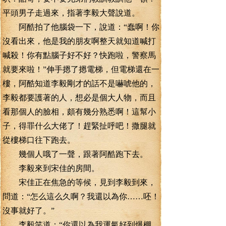
平頭男子走過來，指著李毅大聲說道。
阿酷拍了他腦袋一下，說道：“蠢啊！你
沒看出來，他是我的朋友啊整天就知道喊打
喊殺！你有點腦子好不好？快跑啦，警察馬
就要來啦！”伸手摁了摁電梯，但電梯還在一
樓，阿酷知道李毅剛才的話不是嚇唬他的，
李毅都要護著的人，想必是個大人物，而且
看那個人的臉相，頗有幾分熟悉啊！這幫小
子，得罪什么大佬了！趕緊扯呼吧！撒腿就
從樓梯口往下跑去。
幾個人哦了一聲，跟著阿酷跑下去。
李毅來到宋佳的房間。
宋佳正在焦急的等候，見到李毅到來，
問道：“怎么這么久啊？我還以為你……呸！
沒事就好了。”
李毅笑道：“你還以為我運氣好到爆棚，