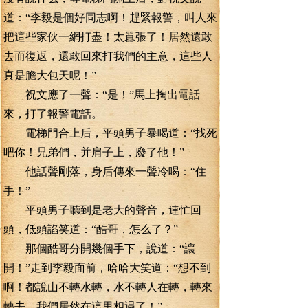
道：“李毅是個好同志啊！趕緊報警，叫人來
把這些家伙一網打盡！太囂張了！居然還敢
去而復返，還敢回來打我們的主意，這些人
真是膽大包天呢！”
祝文應了一聲：“是！”馬上掏出電話
來，打了報警電話。
電梯門合上后，平頭男子暴喝道：“找死
吧你！兄弟們，并肩子上，廢了他！”
他話聲剛落，身后傳來一聲冷喝：“住
手！”
平頭男子聽到是老大的聲音，連忙回
頭，低頭諂笑道：“酷哥，怎么了？”
那個酷哥分開幾個手下，說道：“讓
開！”走到李毅面前，哈哈大笑道：“想不到
啊！都說山不轉水轉，水不轉人在轉，轉來
轉去，我們居然在這里相遇了！”