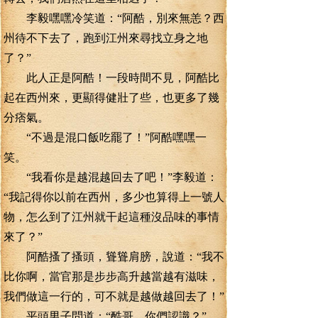
李毅嘿嘿冷笑道：“阿酷，別來無恙？西
州待不下去了，跑到江州來尋找立身之地
了？”
此人正是阿酷！一段時間不見，阿酷比
起在西州來，更顯得健壯了些，也更多了幾
分痞氣。
“不過是混口飯吃罷了！”阿酷嘿嘿一
笑。
“我看你是越混越回去了吧！”李毅道：
“我記得你以前在西州，多少也算得上一號人
物，怎么到了江州就干起這種沒品味的事情
來了？”
阿酷搔了搔頭，聳聳肩膀，說道：“我不
比你啊，當官那是步步高升越當越有滋味，
我們做這一行的，可不就是越做越回去了！”
平頭男子問道：“酷哥，你們認識？”