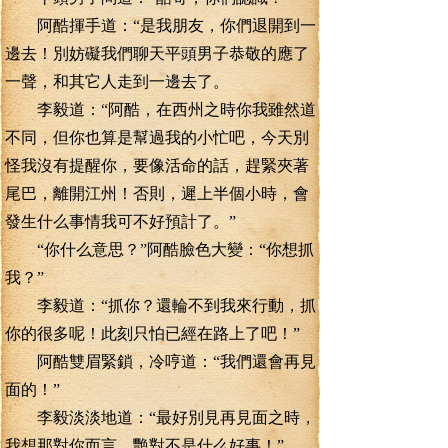
阿酷揮手道：“是我朋友，你們退開到一
邊去！別妨礙我們聊天平頭男子恭敬的應了
一聲，和其它人走到一邊去了。
李毅道：“阿酷，在西州之時你我雖然道
不同，但你也算是幫過我的小忙吧，今天別
怪我沒有提醒你，要像活命的話，趕緊夾著
尾巴，離開江州！否則，遲上半個小時，會
發生什么事情我可不好預計了。”
“你什么意思？”阿酷臉色大變：“你想抓
我？”
李毅道：“抓你？還輪不到我來行動，抓
你的很多呢！此刻只怕已經在路上了吧！”
阿酷雙眉緊鎖，冷哼道：“我們還會再見
面的！”
李毅淡淡地道：“最好別見再見面之時，
我想那對你而言，艷對不是什么好事！”