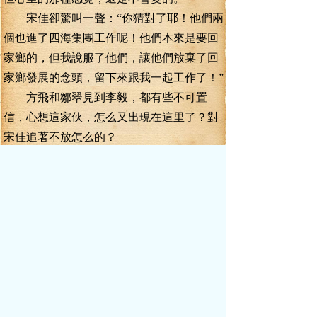
宋佳卻驚叫一聲：“你猜對了耶！他們兩
個也進了四海集團工作呢！他們本來是要回
家鄉的，但我說服了他們，讓他們放棄了回
家鄉發展的念頭，留下來跟我一起工作了！”
方飛和鄒翠見到李毅，都有些不可置
信，心想這家伙，怎么又出現在這里了？對
宋佳追著不放怎么的？
等宋佳介紹說，李毅也是四海的員工，
而且是董事長身邊人時，兩人對李毅的觀感
才有些改變。
畢業就是一道分水嶺，以前他們可以無
視李毅的身份和地位，但一旦他們也成為了
四海集團的一員，而且知道鏖毅是四海那位
神秘董事長的身邊人時，他們對李毅馬上就
刮目相看了。
勢利，也是生活逼出來的。