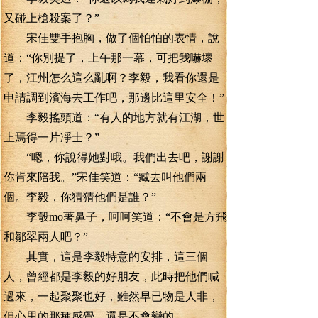
又碰上槍殺案了？”
宋佳雙手抱胸，做了個怕怕的表情，說
道：“你別提了，上午那一幕，可把我嚇壞
了，江州怎么這么亂啊？李毅，我看你還是
申請調到濱海去工作吧，那邊比這里安全！”
李毅搖頭道：“有人的地方就有江湖，世
上焉得一片凈士？”
“嗯，你說得她對哦。我們出去吧，謝謝
你肯來陪我。”宋佳笑道：“臧去叫他們兩
個。李毅，你猜猜他們是誰？”
李彀mo著鼻子，呵呵笑道：“不會是方飛
和鄒翠兩人吧？”
其實，這是李毅特意的安排，這三個
人，曾經都是李毅的好朋友，此時把他們喊
過來，一起聚聚也好，雖然早已物是人非，
但心里的那種感覺，還是不會變的。