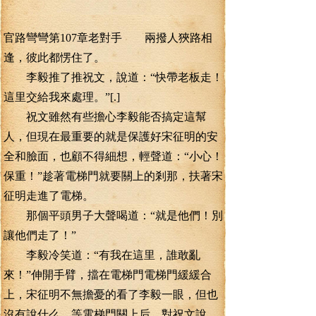
官路彎彎第107章老對手 兩撥人狹路相
逢，彼此都愣住了。
李毅推了推祝文，說道：“快帶老板走！
這里交給我來處理。”[.]
祝文雖然有些擔心李毅能否搞定這幫
人，但現在最重要的就是保護好宋征明的安
全和臉面，也顧不得細想，輕聲道：“小心！
保重！”趁著電梯門就要關上的剎那，扶著宋
征明走進了電梯。
那個平頭男子大聲喝道：“就是他們！別
讓他們走了！”
李毅冷笑道：“有我在這里，誰敢亂
來！”伸開手臂，擋在電梯門電梯門緩緩合
上，宋征明不無擔憂的看了李毅一眼，但也
沒有說什么，等電梯門關上后，對祝文說