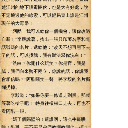
楚江州的地下販毒團伙，也是大有好處，說
不定通過他的線索，可以輕易查出誰是江州
現任的大毒梟！
“阿酷，我可以給你一個機會，讓你改過
自新！”李毅說著，掏出一張只印著名字和電
話號碼的名片，遞給他：“改天不想再黑下去
了的話，可以找我，我有辦法幫你洗白！”
“洗白？你開什么玩笑？你是官，我是
賊，我們向來勢不兩立，你說的話，你說我
會相信嗎？”阿酷嗤笑一聲，將李毅的名片撕
爛扔掉。
李毅道：“如果你要一條道走到黑，那就
等著吃槍子吧！”轉身往樓梯口走去，再也不
看阿酷一眼。
“媽了個隔壁的！這誰啊，這么牛逼哄
哄！酷哥，要不要兄弟們教訓教訓他一頓？”