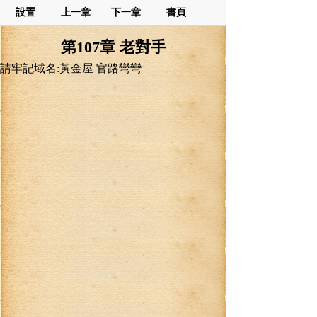
設置
上一章
下一章
書頁
第107章 老對手
請牢記域名:黃金屋 官路彎彎