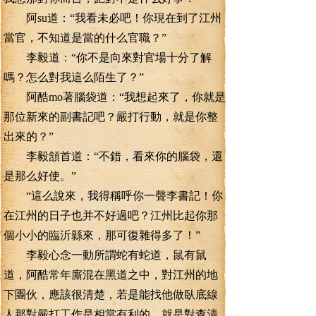
阿su道：“我看未必吧！你現在到了江州
當官，不知道是當的什么官職？”
李毅道：“你不是向來對官場十分了解
嗎？怎么對我這么陌生了？”
阿酷mo著腦袋道：“我想起來了，你就是
那位新來的副書記吧？嚴打行動，就是你整
出來的？”
李毅頷首道：“不錯，看來你的腦袋，還
是那么好使。”
“這么說來，我得稱呼你一聲李書記！你
在江州的日子也并不好過吧？江州比起你那
個小小的臨沂縣來，那可復雜得多了！”
李毅心念一動所謂蛇有蛇道，鼠有鼠
道，阿酷常年廝混在黑道之中，對江州的地
下團伙，應該很清楚，若是能找他做臥底線
人那對嚴打工作是相當有利的，就是對查清