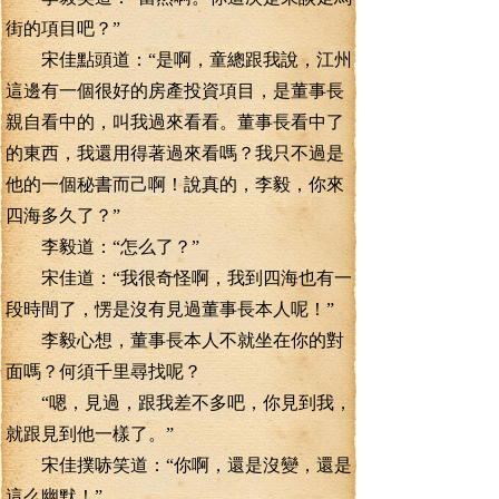
街的項目吧？”
宋佳點頭道：“是啊，童總跟我說，江州
這邊有一個很好的房產投資項目，是董事長
親自看中的，叫我過來看看。董事長看中了
的東西，我還用得著過來看嗎？我只不過是
他的一個秘書而己啊！說真的，李毅，你來
四海多久了？”
李毅道：“怎么了？”
宋佳道：“我很奇怪啊，我到四海也有一
段時間了，愣是沒有見過董事長本人呢！”
李毅心想，董事長本人不就坐在你的對
面嗎？何須千里尋找呢？
“嗯，見過，跟我差不多吧，你見到我，
就跟見到他一樣了。”
宋佳撲哧笑道：“你啊，還是沒變，還是
這么幽默！”