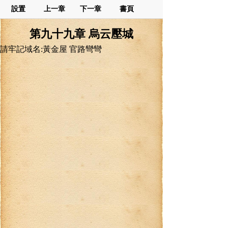
設置
上一章
下一章
書頁
第九十九章 烏云壓城
請牢記域名:黃金屋 官路彎彎