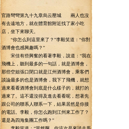
官路彎彎第九十九章烏云壓城 兩人也沒
有去遠地方，就在體育館附近找了家小吃
店，坐下來聊天。
“你怎么到這里來了？”李毅笑道：“你對
酒博會也感興趣嗎？”
宋佳有些興奮的看著李毅，說道：“我在
飛機上，聽到最多的一句話，就是酒博會，
那些空姐張口閉口就是江州酒博會，乘客們
談論最多的也是酒博會，我下了飛機，就想
過來看看酒博會到底是什么樣子的，就打的
過來了。這不還沒得及進去看看呢，想著先
跟公司的聯系人聯系一下，結果居然是你接
的電話。李毅，你怎么跑到江州來工作了？
還是為四海集團工作嗎？”
李毅笑道：“當然啊。你這次是來談走馬