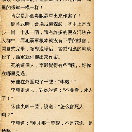
里的張斌一模一樣！
肯定是那個毒販聶軍出來作案了！
開幕式時，會場戒備森嚴，基本上是五
步一崗，十步一哨，還有許多的便衣混跡在
人群中，罪犯聶軍根本就沒有下手的機會，
開幕式完畢，領導退場后，警戒相應的就放
松了，聶軍就伺機出來作案。
死的這個人，李毅覺得有些面熟，好你
在哪里見過。
宋佳在外圍喊了一聲：“李毅！”
李毅走過去，對她說道：“不要看，死人
了！”
宋佳尖叫一聲，說道：“怎么會死人
啊？”
李毅道：“剛才那一聲響，不是花炮，是
槍聲。”