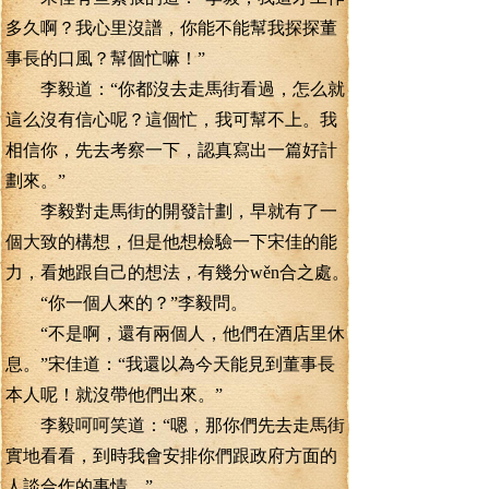
多久啊？我心里沒譜，你能不能幫我探探董
事長的口風？幫個忙嘛！”
李毅道：“你都沒去走馬街看過，怎么就
這么沒有信心呢？這個忙，我可幫不上。我
相信你，先去考察一下，認真寫出一篇好計
劃來。”
李毅對走馬街的開發計劃，早就有了一
個大致的構想，但是他想檢驗一下宋佳的能
力，看她跟自己的想法，有幾分wěn合之處。
“你一個人來的？”李毅問。
“不是啊，還有兩個人，他們在酒店里休
息。”宋佳道：“我還以為今天能見到董事長
本人呢！就沒帶他們出來。”
李毅呵呵笑道：“嗯，那你們先去走馬街
實地看看，到時我會安排你們跟政府方面的
人談合作的事情。”