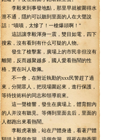
李毅來到事發地點，那里早就被圍得水
泄不通，隱約可以聽到里面的人在大聲說
話：“嘖嘖，太慘了！一槍爆頭啊！”
這話讓李毅渾身一震，雙目如電，四下
搜索，沒有看到有什么可疑的人物。
發生了槍擊案，廣場上的市民非但沒有
離開，反而越聚越多，國人愛看熱鬧的性
格，實在叫人敬佩。
不一會，在附近執勤的xxx民警趕了過
來，分開眾人，把現場圍起來，進行保護，
等待技術科的同志和領導前來。
這一聲槍響，發生在廣場上，體育館內
的人并沒有聽見。等傳到里面去后，里面的
人都跑出來看熱鬧。
李毅虎著臉，站在尸體身邊，看著尸體
額頭上那個血洞，這個血洞，跟死在御香園