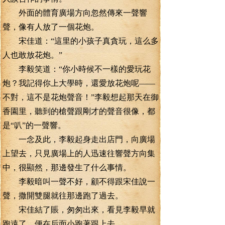
外面的體育廣場方向忽然傳來一聲響
聲，像有人放了一個花炮。
宋佳道：“這里的小孩子真貪玩，這么多
人也敢放花炮。”
李毅笑道：“你小時候不一樣的愛玩花
炮？我記得你上大學時，還愛放花炮呢——
不對，這不是花炮聲音！”李毅想起那天在御
香園里，聽到的槍聲跟剛才的聲音很像，都
是“叭”的一聲響。
一念及此，李毅起身走出店門，向廣場
上望去，只見廣場上的人迅速往響聲方向集
中，很顯然，那邊發生了什么事情。
李毅暗叫一聲不好，顧不得跟宋佳說一
聲，撒開雙腿就往那邊跑了過去。
宋佳結了賬，匆匆出來，看見李毅早就
跑遠了，便在后面小跑著跟上去。