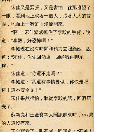
宋佳又是緊張，又是害怕，往那邊望了
一眼，看到地上躺著一個人，張著大大的雙
眼，地面上一灘鮮血漫流開來。
“啊！”宋佳緊緊抓住了李毅的手臂，說
道：“李毅，好恐怖啊！”
李毅現在沒有時間和精力去照顧她，說
道：“宋佳，你先回酒店，回頭我再聯系
你。”
宋佳道：“你還不走嗎？”
李毅道：“我還有事情要做，你快走吧，
這里還不安全呢！”
宋佳果然很怕，聽從李毅的話，回酒店
去了。
蘇新亮和王金寶等人聞訊趕來時，xxx局
的人還沒有來。
王金寶看了一眼死者，唉嘆道：“死的人