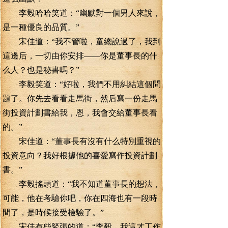
李毅哈哈笑道：“幽默對一個男人來說，
是一種優良的品質。”
宋佳道：“我不管啦，童總說過了，我到
這邊后，一切由你安排——你是董事長的什
么人？也是秘書嗎？”
李毅笑道：“好啦，我們不用糾結這個問
題了。你先去看看走馬街，然后寫一份走馬
街投資計劃書給我，恩，我會交給董事長看
的。”
宋佳道：“董事長有沒有什么特別重視的
投資意向？我好根據他的喜愛寫作投資計劃
書。”
李毅搖頭道：“我不知道董事長的想法，
可能，他在考驗你吧，你在四海也有一段時
間了，是時候接受檢驗了。”
宋佳有些緊張的道：“李毅，我這才工作