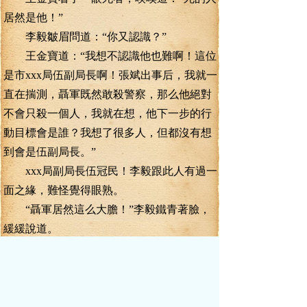
居然是他！”
李毅皺眉問道：“你又認識？”
王金寶道：“我想不認識他也難啊！這位
是市xxx局伍副局長啊！張斌出事后，我就一
直在揣測，聶軍既然敢殺警察，那么他絕對
不會只殺一個人，我就在想，他下一步的行
動目標會是誰？我想了很多人，但都沒有想
到會是伍副局長。”
xxx局副局長伍冠民！李毅跟此人有過一
面之緣，難怪覺得眼熟。
“聶軍居然這么大膽！”李毅鐵青著臉，
緩緩說道。
這起兇殺案，發生在酒博會當天，事發
地點又是在酒博會的會場！這對酒博會的負
面影響，將是無法估計的！李毅千防萬防，
還是沒能防住聶軍殺人的腳步！