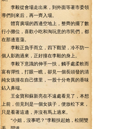
李毅從會場走出來，到外面等著市委領
導們到來后，再一齊入場。
體育廣場的西邊空地上，整齊的擺了數
行小攤位，喜歡小吃和淘玩意的市民們，都
在那邊逛蕩。
李毅正負手而立，四下觀望，冷不防一
個人影跑過來，正好撞在李毅的身上。
李毅下意識的伸手一扶，觸手處柔軟而
富有彈性，打眼一瞧，卻見一個長頭發的清
純女孩撞在自己懷里，一股十分奇異的香味
鉆入鼻端。
王金寶和蘇新亮在不遠處看見了，本想
上前，但見到是一個女孩子，便放松下來，
只是看著這邊，并沒有馬上過來。
“小姐，沒事吧？”李毅扶起她，松開雙
手，問道。