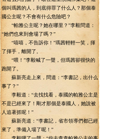
個叫瑪茜的人，到底得罪了什么人？那個泰
國公主呢？不會有什么危險吧？
“帕雅公主呢？她在哪里？”李毅問道：
“她們也來到會場了嗎？”
“嘻嘻，不告訴你！”瑪茜輕輕一笑，揮
了揮手，離開了。
“喂！”李毅喊了一聲，但瑪茜卻很快的
跑開了。
蘇新亮走上來，問道：“李書記，出什么
事了？”
李毅道：“去找找看，泰國的帕雅公主是
不是已經來了！剛才那個是泰國人，她說被
人追著抓呢！”
蘇新亮道：“李書記，省市領導們都已經
來了，準備入場了呢！”
李毅嗯了一聲：“你去查查帕雅公主的事