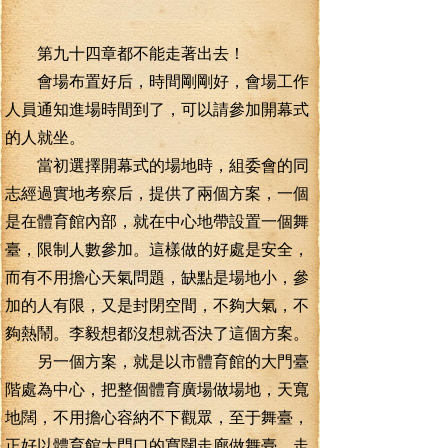
第九十四章都不能走著出去！
會場布置好后，時間剛剛好，會場工作
人員通知進場時間到了，可以請參加開幕式
的人就坐。
當初選擇開幕式的場地時，組委會的同
志經過實地考察后，提供了兩個方案，一個
是在體育館內部，就在中心地帶設置一個舞
臺，限制人數參加。這樣做的好處是安全，
而有不用擔心天氣問題，缺點是場地小，參
加的人有限，又是封閉空間，不夠大氣，不
夠熱鬧。李毅想都沒想就否決了這個方案。
另一個方案，就是以市體育館的大門臺
階處為中心，把整個體育廣場做場地，天寬
地闊，不用擔心容納不下觀眾，至于舞臺，
正好以體育館大門口的寬闊走廊做舞臺，走