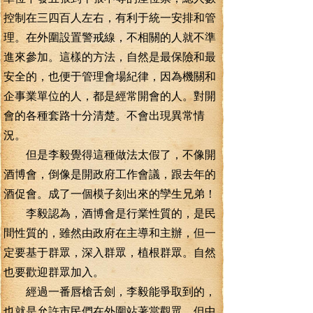
控制在三四百人左右，有利于統一安排和管
理。在外圍設置警戒線，不相關的人就不準
進來參加。這樣的方法，自然是最保險和最
安全的，也便于管理會場紀律，因為機關和
企事業單位的人，都是經常開會的人。對開
會的各種套路十分清楚。不會出現異常情
況。
但是李毅覺得這種做法太假了，不像開
酒博會，倒像是開政府工作會議，跟去年的
酒促會。成了一個模子刻出來的孿生兄弟！
李毅認為，酒博會是行業性質的，是民
間性質的，雖然由政府在主導和主辦，但一
定要基于群眾，深入群眾，植根群眾。自然
也要歡迎群眾加入。
經過一番唇槍舌劍，李毅能爭取到的，
也就是允許市民們在外圍站著當觀眾，但中