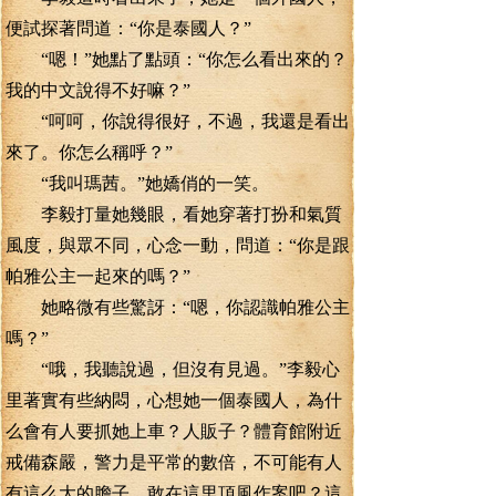
便試探著問道：“你是泰國人？”
“嗯！”她點了點頭：“你怎么看出來的？
我的中文說得不好嘛？”
“呵呵，你說得很好，不過，我還是看出
來了。你怎么稱呼？”
“我叫瑪茜。”她嬌俏的一笑。
李毅打量她幾眼，看她穿著打扮和氣質
風度，與眾不同，心念一動，問道：“你是跟
帕雅公主一起來的嗎？”
她略微有些驚訝：“嗯，你認識帕雅公主
嗎？”
“哦，我聽說過，但沒有見過。”李毅心
里著實有些納悶，心想她一個泰國人，為什
么會有人要抓她上車？人販子？體育館附近
戒備森嚴，警力是平常的數倍，不可能有人
有這么大的膽子，敢在這里頂風作案吧？這