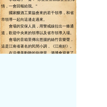
情，一會回報給我。”
國家釀酒工業協會來的若干領導，和省
市領導一起向這邊走過來。
會場的安保人員，用警戒線拉出一條通
道，歡迎中央來的領導以及省市領導入場。
會場的音箱里傳出悠揚的絲竹音樂聲，
這是江南省著名的民間小調，《江南好》。
在這優美動聽的旋律里，酒博會迎來了
各個級別的重量級領導人。
中央來的同志，有國家釀酒工業協會理
事長賀立文、副理事長兼秘書長張琦、白酒
分會秘書長霍勇明等同志。
省里來的領導，有省委書記宋征明，副
省長段平方等同志。
市里的常委班子成員悉數到場，市委書
記戴堯臣、市長張正貴、黨群副書記裴公