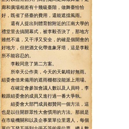
廊和廣場相差有十幾級臺階，做舞臺恰恰
好，既省了搭臺的費用，還能遮擋風雨。
還有人提出到體育館附近的江南大學的
禮堂里去搞開幕式，被李毅否決了，那地方
雖然不遠，又干凈又安全，的確是個開會的
好地方，但把酒文化帶進象牙塔，這是李毅
所不能容忍的。
李毅同意了第二方案。
所幸天公作美，今天的天氣晴好無雨。
組委會借來備用的遮雨棚都沒能派上用場。
在確定會參加會議人數以及人員時，李
毅跟組委會的成員又進行過一番大爭執。
組委會大部門成員都贊同一個方法，這
也是以往開群眾性大會慣用的方法。那就是
在市級機關和以及企事業單位里選人，每個
單位下發五張到十張不等的座位票，總人數