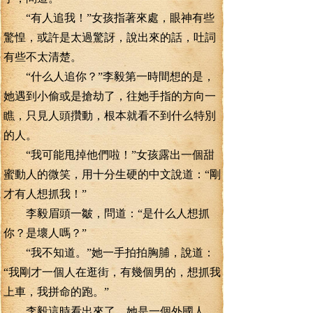
“有人追我！”女孩指著來處，眼神有些
驚惶，或許是太過驚訝，說出來的話，吐詞
有些不太清楚。
“什么人追你？”李毅第一時間想的是，
她遇到小偷或是搶劫了，往她手指的方向一
瞧，只見人頭攢動，根本就看不到什么特別
的人。
“我可能甩掉他們啦！”女孩露出一個甜
蜜動人的微笑，用十分生硬的中文說道：“剛
才有人想抓我！”
李毅眉頭一皺，問道：“是什么人想抓
你？是壞人嗎？”
“我不知道。”她一手拍拍胸脯，說道：
“我剛才一個人在逛街，有幾個男的，想抓我
上車，我拼命的跑。”
李毅這時看出來了，她是一個外國人，