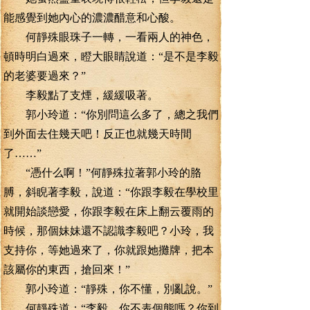
能感覺到她內心的濃濃醋意和心酸。
何靜殊眼珠子一轉，一看兩人的神色，
頓時明白過來，瞪大眼睛說道：“是不是李毅
的老婆要過來？”
李毅點了支煙，緩緩吸著。
郭小玲道：“你別問這么多了，總之我們
到外面去住幾天吧！反正也就幾天時間
了……”
“憑什么啊！”何靜殊拉著郭小玲的胳
膊，斜睨著李毅，說道：“你跟李毅在學校里
就開始談戀愛，你跟李毅在床上翻云覆雨的
時候，那個妹妹還不認識李毅吧？小玲，我
支持你，等她過來了，你就跟她攤牌，把本
該屬你的東西，搶回來！”
郭小玲道：“靜殊，你不懂，別亂說。”
何靜殊道：“李毅，你不表個態嗎？你到