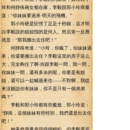
玲和何靜殊兩女都在家，李毅跟郭小玲商量
道：“你妹妹要過來·明天的飛機。”
郭小玲硬是怔愣了足足十秒鐘，這才明
白李毅說的姐姐指的是何人。然后第一反應
就是：“那我搬出去住吧！”
何靜殊奇道：“小玲，你瘋了，你妹妹過
來，你還要搬出去住？李毅這里的房子這么
大，完全夠住了啊·你跟李毅一間，我一間，
你妹妹一間，還有多余的呢，你要是有姐
姐，還可以一起喊過來住——不對啊，我從
來沒聽說你有妹妹，你不是只有一個弟弟
嗎？”
李毅和郭小玲都有些尷尬，郭小玲道：
“靜殊，這個妹妹有些特別，我們還是出去住
吧！”
她蚤然盡量表現得很輕松，但李毅還是