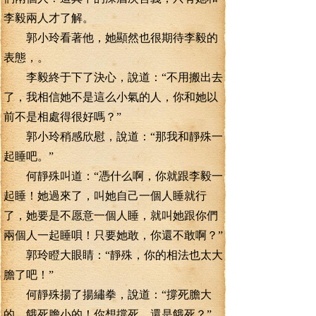
李毅兩人才了解。
郭小玲看著他，她顯然也很期待李毅的
表態，。
李毅終于下了決心，說道：“不用搬出去
了，我相信她不是這么小氣的人，你和她以
前不是相處得很好嗎？”
郭小玲稍感欣慰，說道：“那我和靜殊一
起睡吧。”
何靜殊叫道：“憑什么啊，你就跟李毅一
起睡！她過來了，叫她自己一個人睡就行
了，她要是不愿意一個人睡，就叫她跟你們
兩個人一起睡唄！只要她敢，你還不敢啊？”
郭玲瞪大眼睛：“靜殊，你的相法也太大
膽了吧！”
何靜殊揚了揚繡拳，說道：“撐死膽大
的，餓死膽小的！你想撐死，還是餓死？”