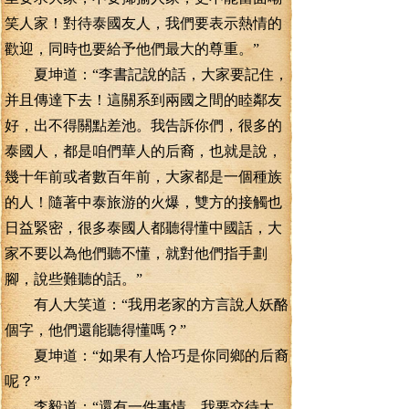
笑人家！對待泰國友人，我們要表示熱情的
歡迎，同時也要給予他們最大的尊重。”
夏坤道：“李書記說的話，大家要記住，
并且傳達下去！這關系到兩國之間的睦鄰友
好，出不得關點差池。我告訴你們，很多的
泰國人，都是咱們華人的后裔，也就是說，
幾十年前或者數百年前，大家都是一個種族
的人！隨著中泰旅游的火爆，雙方的接觸也
日益緊密，很多泰國人都聽得懂中國話，大
家不要以為他們聽不懂，就對他們指手劃
腳，說些難聽的話。”
有人大笑道：“我用老家的方言說人妖酪
個字，他們還能聽得懂嗎？”
夏坤道：“如果有人恰巧是你同鄉的后裔
呢？”
李毅道：“還有一件事情，我要交待大