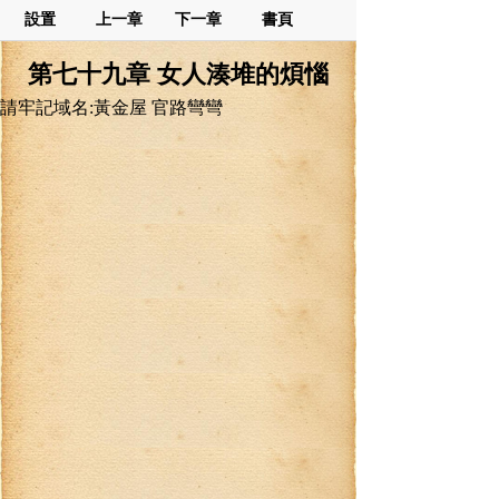
設置
上一章
下一章
書頁
第七十九章 女人湊堆的煩惱
請牢記域名:黃金屋 官路彎彎