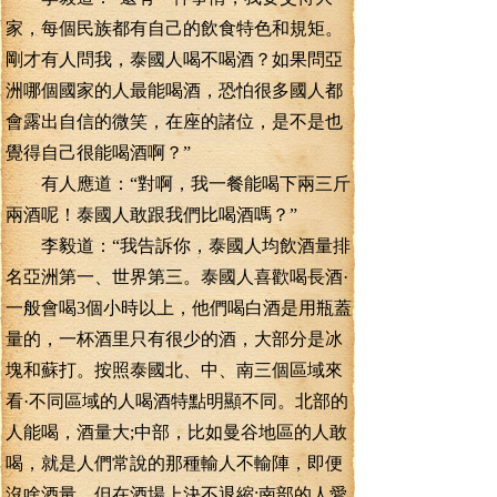
家，每個民族都有自己的飲食特色和規矩。
剛才有人問我，泰國人喝不喝酒？如果問亞
洲哪個國家的人最能喝酒，恐怕很多國人都
會露出自信的微笑，在座的諸位，是不是也
覺得自己很能喝酒啊？”
有人應道：“對啊，我一餐能喝下兩三斤
兩酒呢！泰國人敢跟我們比喝酒嗎？”
李毅道：“我告訴你，泰國人均飲酒量排
名亞洲第一、世界第三。泰國人喜歡喝長酒·
一般會喝3個小時以上，他們喝白酒是用瓶蓋
量的，一杯酒里只有很少的酒，大部分是冰
塊和蘇打。按照泰國北、中、南三個區域來
看·不同區域的人喝酒特點明顯不同。北部的
人能喝，酒量大;中部，比如曼谷地區的人敢
喝，就是人們常說的那種輸人不輸陣，即便
沒啥酒量，但在酒場上決不退縮;南部的人愛