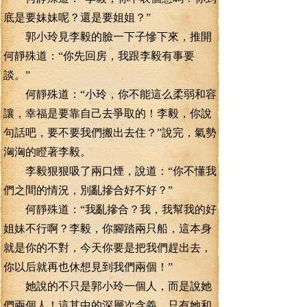
底是要妹妹呢？還是要姐姐？”
郭小玲見李毅的臉一下子慘下來，推開
何靜殊道：“你先回房，我跟李毅有事要
談。”
何靜殊道：“小玲，你不能這么柔弱和容
讓，幸福是要靠自己去爭取的！李毅，你說
句話吧，要不要我們搬出去住？”說完，氣勢
洶洶的瞪著李毅。
李毅狠狠吸了兩口煙，說道：“你不懂我
們之間的情況，別亂摻合好不好？”
何靜殊道：“我亂摻合？我，我幫我的好
姐妹不行啊？李毅，你腳踏兩只船，這本身
就是你的不對，今天你要是把我們趕出去，
你以后就再也休想見到我們兩個！”
她說的不只是郭小玲一個人，而是說她
們兩個人！這其中的深層次含義，只有她和