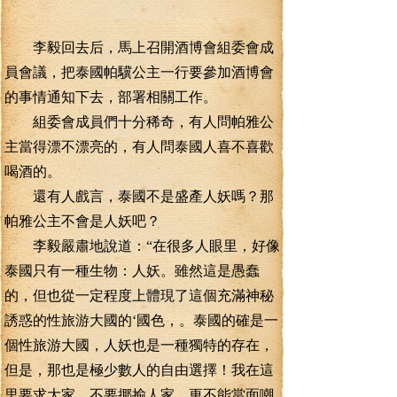
李毅回去后，馬上召開酒博會組委會成
員會議，把泰國帕驥公主一行要參加酒博會
的事情通知下去，部署相關工作。
組委會成員們十分稀奇，有人問帕雅公
主當得漂不漂亮的，有人問泰國人喜不喜歡
喝酒的。
還有人戲言，泰國不是盛產人妖嗎？那
帕雅公主不會是人妖吧？
李毅嚴肅地說道：“在很多人眼里，好像
泰國只有一種生物：人妖。雖然這是愚蠢
的，但也從一定程度上體現了這個充滿神秘
誘惑的性旅游大國的‘國色，。泰國的確是一
個性旅游大國，人妖也是一種獨特的存在，
但是，那也是極少數人的自由選擇！我在這
里要求大家，不要揶揄人家，更不能當面嘲