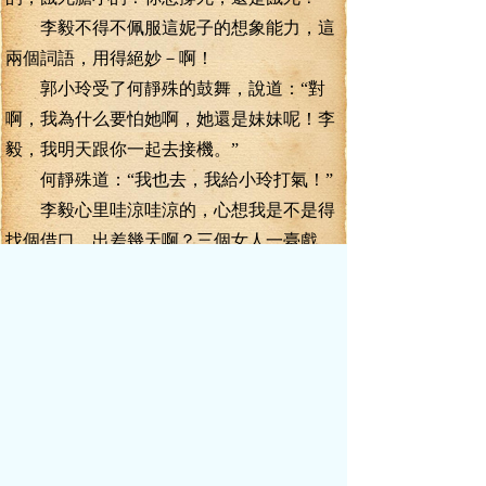
李毅不得不佩服這妮子的想象能力，這
兩個詞語，用得絕妙－啊！
郭小玲受了何靜殊的鼓舞，說道：“對
啊，我為什么要怕她啊，她還是妹妹呢！李
毅，我明天跟你一起去接機。”
何靜殊道：“我也去，我給小玲打氣！”
李毅心里哇涼哇涼的，心想我是不是得
找個借口，出差幾天啊？三個女人一臺戲，
這臺戲里，自己的角色不好演啊！
第二天上午十點半，李毅終于忙完工
作，叫王金寶備車在樓下等著。
李毅下樓后，對王金寶道：“車子交給我
就行了，我去機場接人。”
王金寶也不敢多問，只聽從吩咐，將車
鑰匙交給李毅。
李毅本想駕車直接去機場接林馨，但車