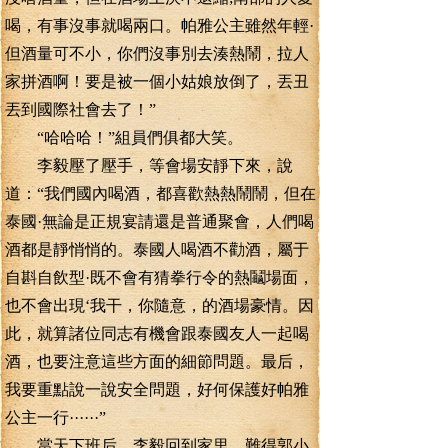
喝，有事沒事就喝兩口。帕雅公主雖然年輕·
但酒量可不小，你們沒事別去湊熱鬧，拉人
家拼酒啊！要是被一個小姑娘放倒了，丟丑
丟到國際社會去了！”
“哈哈哈！”組員們俱都大笑。
李毅壓了壓手，等會場安靜下來，說
道：“我們國內喝酒，都喜歡熱熱鬧鬧，但在
泰國·無論是正規宴請還是普通聚會，人們喝
酒都是靜悄悄的。泰國人喝酒不勸酒，屬于
自斟自飲型·既不會有猜拳行令的熱鬮場面，
也不會出現‘我干，你隨意，的酒場豪情。因
此，就算諸位同志有機會跟泰國友人一起喝
酒，也要注意這些方面的細節問題。最后，
我要重點說一說安全問題，好何保護好帕雅
公主一行······”
當天下班后，李毅回到家里，難得郭小