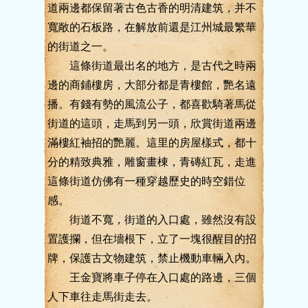
道兩邊都保留著古色古香的明清建筑，并不
寬敞的石板路，在解放前還是江州城最繁華
的街道之一。
這條街道最出名的地方，是古代之時兩
邊的商鋪樓房，大部分都是青樓館，艷名遠
播。有錢有勢的風流公子，都喜歡騎著馬從
街道的這頭，走馬到另一頭，欣賞街道兩邊
滿樓紅袖招的艷麗。這里的房屋樣式，都十
分的精致典雅，雕窗畫棟，青磚紅瓦，走進
這條街道仿佛有一種穿越歷史的時空錯位
感。
街道不寬，街道的入口處，雖然沒有設
置護攔，但在墻根下，立了一塊很醒目的招
牌，保護古文物建筑，禁止機動車輛入內。
王金寶將車子停在入口處的路邊，三個
人下車往走馬街走去。