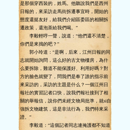
是那個穿西裝的，姓馬。他聽說我們是西州
日報的，來采訪走馬街拆遷事宜時，開始的
態度還挺友好，給我們介紹區委區的相關拆
遷政策，還泡茶給我們喝。”
李毅輕哼一聲，說道：“他們還不清楚，
你們是來搗的吧？”
郭小玲道：“是啊，后來，江州日報的同
志就開始詢問，這么好的古文物樓房，為什
么要拆除，難道不能保護好、利用好嗎？對
方的臉色就變了，問我們是奉了誰的指示前
來采訪的，采訪的主題是什么？一個江州日
報社的實習記者口快，說我們報社接到了相
關的舉報信，說你們未經文物局批準，就si自
強拆文物建筑，這是非法行為，我們特來采
證。”
李毅道：“這個記者同志連掩護都不知道