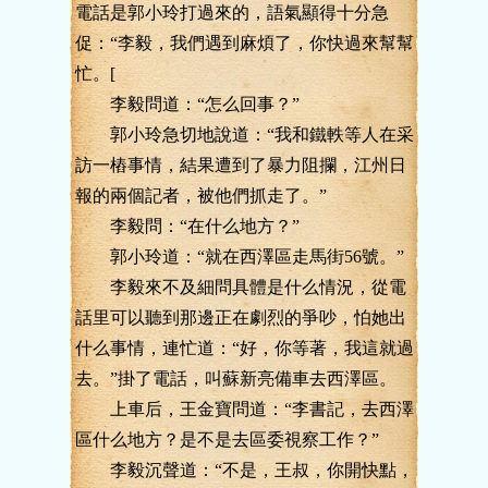
電話是郭小玲打過來的，語氣顯得十分急
促：“李毅，我們遇到麻煩了，你快過來幫幫
忙。[
李毅問道：“怎么回事？”
郭小玲急切地說道：“我和鐵軼等人在采
訪一樁事情，結果遭到了暴力阻攔，江州日
報的兩個記者，被他們抓走了。”
李毅問：“在什么地方？”
郭小玲道：“就在西澤區走馬街56號。”
李毅來不及細問具體是什么情況，從電
話里可以聽到那邊正在劇烈的爭吵，怕她出
什么事情，連忙道：“好，你等著，我這就過
去。”掛了電話，叫蘇新亮備車去西澤區。
上車后，王金寶問道：“李書記，去西澤
區什么地方？是不是去區委視察工作？”
李毅沉聲道：“不是，王叔，你開快點，