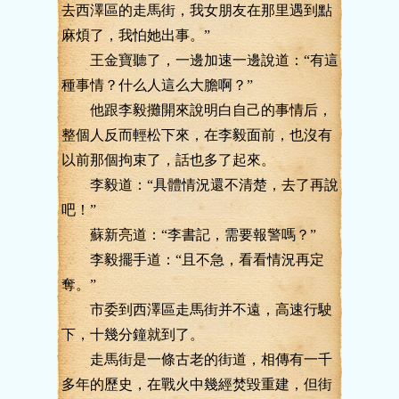
去西澤區的走馬街，我女朋友在那里遇到點
麻煩了，我怕她出事。”
王金寶聽了，一邊加速一邊說道：“有這
種事情？什么人這么大膽啊？”
他跟李毅攤開來說明白自己的事情后，
整個人反而輕松下來，在李毅面前，也沒有
以前那個拘束了，話也多了起來。
李毅道：“具體情況還不清楚，去了再說
吧！”
蘇新亮道：“李書記，需要報警嗎？”
李毅擺手道：“且不急，看看情況再定
奪。”
市委到西澤區走馬街并不遠，高速行駛
下，十幾分鐘就到了。
走馬街是一條古老的街道，相傳有一千
多年的歷史，在戰火中幾經焚毀重建，但街