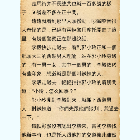
走馬街并不長總共也就一百多號的樣
子，56號差不多在正中間。
遠遠就看到那里人頭攢動，吵鬮聲音很
大奇怪的是，已經有兩輛警用摩托開進了這
里，有幾個警察正在那邊說話。
李毅快步走過去，看到郭小玲正和一個
肥頭大耳的西裝男人理論，站在郭小玲身邊
的，有一男一女，其中一個男的，李毅依稀
有些印象，想必就是那個叫鐵軼的人。
李彀走過去，輕輕拍拍郭小玲的肩膀問
道：“小玲，怎么回事？”
郭小玲見到李毅到來，就撇下西裝男
人，對鐵軼道：“你們先跟他們談判，我過去
一下。”
鐵軼顯然沒有認出李毅來。當初李毅找
他辦事時，也是托人跟他打的交道彼此雖然