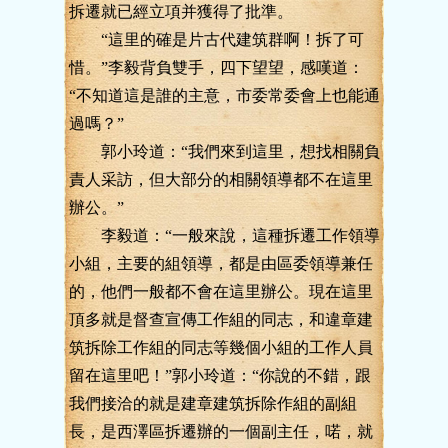
拆遷就已經立項并獲得了批準。
“這里的確是片古代建筑群啊！拆了可
惜。”李毅背負雙手，四下望望，感嘆道：
“不知道這是誰的主意，市委常委會上也能通
過嗎？”
郭小玲道：“我們來到這里，想找相關負
責人采訪，但大部分的相關領導都不在這里
辦公。”
李毅道：“一般來說，這種拆遷工作領導
小組，主要的組領導，都是由區委領導兼任
的，他們一般都不會在這里辦公。現在這里
頂多就是督查宣傳工作組的同志，和違章建
筑拆除工作組的同志等幾個小組的工作人員
留在這里吧！”郭小玲道：“你說的不錯，跟
我們接洽的就是建章建筑拆除作組的副組
長，是西澤區拆遷辦的一個副主任，喏，就