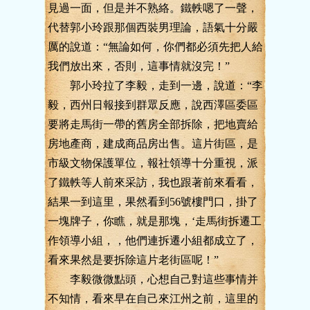
見過一面，但是并不熟絡。鐵軼嗯了一聲，
代替郭小玲跟那個西裝男理論，語氣十分嚴
厲的說道：“無論如何，你們都必須先把人給
我們放出來，否則，這事情就沒完！”
郭小玲拉了李毅，走到一邊，說道：“李
毅，西州日報接到群眾反應，說西澤區委區
要將走馬街一帶的舊房全部拆除，把地賣給
房地產商，建成商品房出售。這片街區，是
市級文物保護單位，報社領導十分重視，派
了鐵軼等人前來采訪，我也跟著前來看看，
結果一到這里，果然看到56號樓門口，掛了
一塊牌子，你瞧，就是那塊，‘走馬街拆遷工
作領導小組，，他們連拆遷小組都成立了，
看來果然是要拆除這片老街區呢！”
李毅微微點頭，心想自己對這些事情并
不知情，看來早在自己來江州之前，這里的