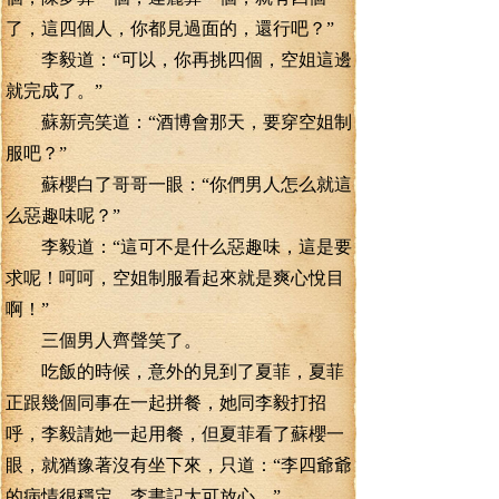
了，這四個人，你都見過面的，還行吧？”
李毅道：“可以，你再挑四個，空姐這邊
就完成了。”
蘇新亮笑道：“酒博會那天，要穿空姐制
服吧？”
蘇櫻白了哥哥一眼：“你們男人怎么就這
么惡趣味呢？”
李毅道：“這可不是什么惡趣味，這是要
求呢！呵呵，空姐制服看起來就是爽心悅目
啊！”
三個男人齊聲笑了。
吃飯的時候，意外的見到了夏菲，夏菲
正跟幾個同事在一起拼餐，她同李毅打招
呼，李毅請她一起用餐，但夏菲看了蘇櫻一
眼，就猶豫著沒有坐下來，只道：“李四爺爺
的病情很穩定，李書記大可放心。”