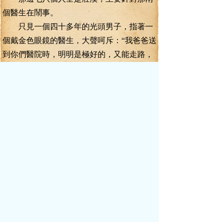
個醫生在鬧事。
只見一個四十多年的光頭男子，指著一
個戴金色眼鏡的醫生，大聲呵斥：“我爸爸送
到你們醫院時，明明是極好的，又能走路，
又能吃飯，現在卻忽然死了，還說不是你的
責任？”
另一個穿夾克的高個子說道：“就是！我
爸爸明明是個健康人，你非說他有病，就是
被你治死的！你還我爸爸的病來！”
光頭男子憤怒地道：“姓蔣的，你根本就
不配當醫生，你只顧著自己賺錢，我爸爸明
明沒有病，你非說他有病，非要他動手術，
結果把他活生生的給治死了！殺人償命，你
必須給我爸爸抵命！”
那個蔣醫生三十多歲年紀，十分斯文，
他大聲道：“韋家兄弟，請聽我說，令尊送到