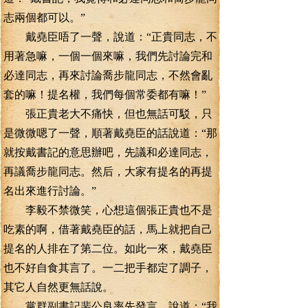
志兩個都可以。”
戴堯臣唔了一聲，說道：“正貴同志，不
用著急嘛，一個一個來嘛，我們先討論完和
必達同志，再來討論喬步龍同志，不然會亂
套的嘛！提名權，我們每個常委都有嘛！”
張正貴老大不痛快，但也無話可駁，只
是微微嗯了一聲，順著戴堯臣的話說道：“那
就按戴書記的意思辦吧，先議和必達同志，
再議喬步龍同志。然后，大家有提名的再提
名出來進行討論。”
李毅不禁微笑，心想這個張正貴也不是
吃素的啊，借著戴堯臣的話，馬上就把自己
提名的人排在了第二位。如此一來，戴堯臣
也不好自食其言了。一二把手都定了調子，
其它人自然更無話說。
黨群副書記裴公良率先發言，說道：“我