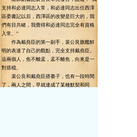
支持和必達同志入常，和必達同志出任西澤
區委書記以后，西澤區的改變是巨大的，我
們有目共睹，我覺得和必達同志完全有資格
入常。”
作為戴堯臣的第一副手，裴公良旗艦鮮
明的表達了自己的觀點，完全支持戴堯臣。
這兩個人，焦不離孟，孟不離焦，向來是一
對搭檔。
裴公良和戴堯臣搭臺子，也有一段時間
了，兩人之間，早就達成了某種默契和同
盟。他首先支持戴堯臣的提名，也在情理之
中。
一二三把手都同意了，其它的人似乎也
沒有反對的理由，就算反對，又能有多大作
用？不但會得罪戴堯臣這個市委書記，還要
得罪和必達這個區委書記，如果和必達僥幸