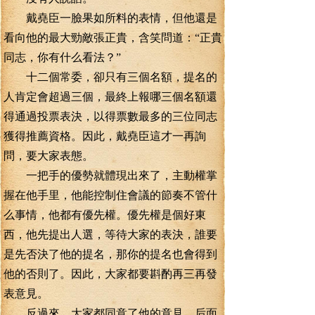
戴堯臣一臉果如所料的表情，但他還是
看向他的最大勁敵張正貴，含笑問道：“正貴
同志，你有什么看法？”
十二個常委，卻只有三個名額，提名的
人肯定會超過三個，最終上報哪三個名額還
得通過投票表決，以得票數最多的三位同志
獲得推薦資格。因此，戴堯臣這才一再詢
問，要大家表態。
一把手的優勢就體現出來了，主動權掌
握在他手里，他能控制住會議的節奏不管什
么事情，他都有優先權。優先權是個好東
西，他先提出人選，等待大家的表決，誰要
是先否決了他的提名，那你的提名也會得到
他的否則了。因此，大家都要斟酌再三再發
表意見。
反過來，大家都同意了他的意見，后面