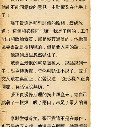
他能不能同意你的意見，主動權又在他手上
了！
張正貴還是那副討債的臉相，緩緩說
道：“這個和必達同志嘛，我是了解的，工作
能力和政治素質，那是極其過硬的，他擔當
區委書記是很稱職的，但是要入常的話……”
他說到這里忽然頓住了。
戴堯臣最恨的就是這種人，說話說到一
半，起承轉折處，忽然就頓住不說了。雙手
交叉放在桌面上，沉聲說道：“怎么樣？正貴
同志，有話但說無妨。”
張正貴慢條斯理的掏出煙盒來，給自己
點著了一根煙，吸了兩口，吊足了眾人的胃
口。
李毅微微冷笑。張正貴這不是在做作，
也不是故弄玄虛，他這是在醞釀，他要讓戴