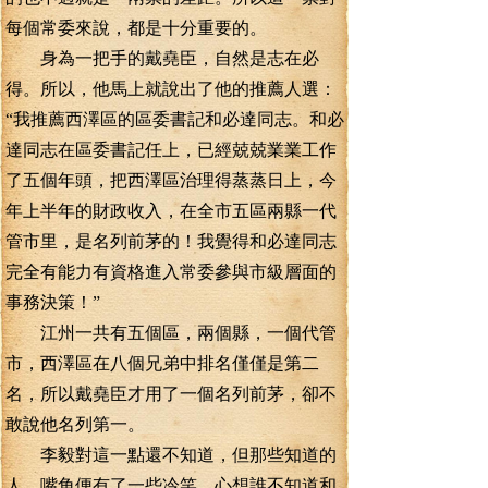
每個常委來說，都是十分重要的。
身為一把手的戴堯臣，自然是志在必
得。所以，他馬上就說出了他的推薦人選：
“我推薦西澤區的區委書記和必達同志。和必
達同志在區委書記任上，已經兢兢業業工作
了五個年頭，把西澤區治理得蒸蒸日上，今
年上半年的財政收入，在全市五區兩縣一代
管市里，是名列前茅的！我覺得和必達同志
完全有能力有資格進入常委參與市級層面的
事務決策！”
江州一共有五個區，兩個縣，一個代管
市，西澤區在八個兄弟中排名僅僅是第二
名，所以戴堯臣才用了一個名列前茅，卻不
敢說他名列第一。
李毅對這一點還不知道，但那些知道的
人，嘴角便有了一些冷笑，心想誰不知道和