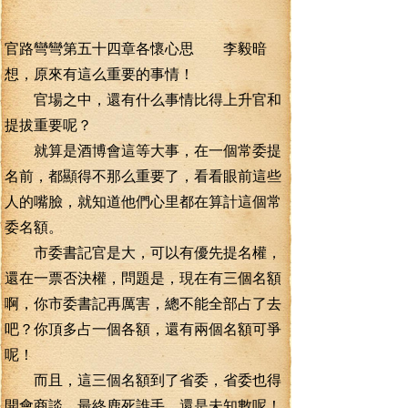
官路彎彎第五十四章各懷心思 李毅暗
想，原來有這么重要的事情！
官場之中，還有什么事情比得上升官和
提拔重要呢？
就算是酒博會這等大事，在一個常委提
名前，都顯得不那么重要了，看看眼前這些
人的嘴臉，就知道他們心里都在算計這個常
委名額。
市委書記官是大，可以有優先提名權，
還在一票否決權，問題是，現在有三個名額
啊，你市委書記再厲害，總不能全部占了去
吧？你頂多占一個各額，還有兩個名額可爭
呢！
而且，這三個名額到了省委，省委也得
開會商談，最終鹿死誰手，還是未知數呢！