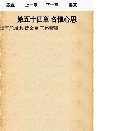
設置
上一章
下一章
書頁
第五十四章 各懷心思
請牢記域名:黃金屋 官路彎彎