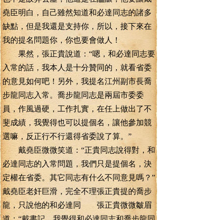
堯臣明白，自己雖然知道和必達同志的諸多
缺點，但是我還是支持你，所以，接下來在
我的提名問題你，你也要會做人！
果然，張正貴說道：“嗯，和必達同志要
入常的話，我本人是十分贊同的，就看省委
的意見如何吧！另外，我提名江州副市長喬
步龍同志入常。喬步龍同志是兩屆市委委
員，作風過硬，工作扎實，在任上做出了不
斐成績，我覺得也可以提個名，讓他參加競
選嘛，反正行不行還得省委說了算。”
戴堯臣微微笑道：“正貴同志說得對，和
必達同志的入常問題，我們只是提個名，決
定權在省委。其它同志有什么不同意見嗎？”
戴堯臣老奸巨滑，完全不理張正貴提的喬步
龍，只說他的和必達同 張正貴微微皺眉
道：“戴書記，我覺得和必達同志和喬步龍同