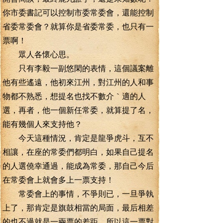
你市委書記可以控制市委常委會，還能控制
省委常委會？就算你是省委常委，也只有一
票啊！
眾人各懷心思。
只有李毅一副悠閑的表情，這個議案離
他有些遙遠，他初來江州，對江州的人和事
物都不熟悉，想提名也找不數介｀適的人
選，再者，他一個新任常委，就算提了名，
能有幾個人來支持他？
今天這種情況，肯定是龍爭虎斗，互不
相讓，在座的常委們都明白，如果自己提名
的人選僥幸通過，能成為常委，那自己今后
在常委會上就會多上一票支持！
常委會上的事情，不爭則已，一旦爭執
上了，那肯定是旗鼓相當的局面，最后相差
的也不過就是一兩票的差距。所以這一票對