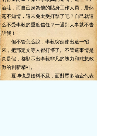
酒莊，而自己身為他的貼身工作人員，居然
毫不知情，這未免太受打擊了吧？自己就這
么不受李毅的重度信任？一遇到大事就不告
訴我！
但不管怎么說，李毅突然使出這一招
來，把邢定文等人都打懵了。不管這事情是
真是假，都顯示出李毅非凡的魄力和敢想敢
做的創新精神。
夏坤也是始料不及，面對眾多酒企代表
的詢問，實在不知道怎么回答，一直在顧左
右而言它。他一直留意李毅這邊，見邢定文
跟李毅談完了話，便對李毅道：“李書記，這
么復雜的局面，還得由你來掌控。”
李毅嘿嘿一笑，打開麥克風，朗聲說
道：“諸位代表，我剛才的消息是不是有些過
于突然啊？大家的反響這么激烈！”