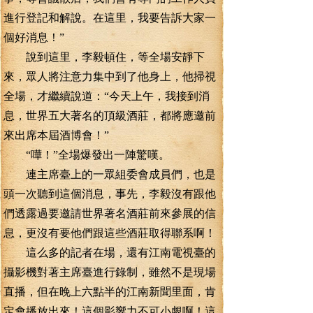
進行登記和解說。在這里，我要告訴大家一
個好消息！”
說到這里，李毅頓住，等全場安靜下
來，眾人將注意力集中到了他身上，他掃視
全場，才繼續說道：“今天上午，我接到消
息，世界五大著名的頂級酒莊，都將應邀前
來出席本屆酒博會！”
“嘩！”全場爆發出一陣驚嘆。
連主席臺上的一眾組委會成員們，也是
頭一次聽到這個消息，事先，李毅沒有跟他
們透露過要邀請世界著名酒莊前來參展的信
息，更沒有要他們跟這些酒莊取得聯系啊！
這么多的記者在場，還有江南電視臺的
攝影機對著主席臺進行錄制，雖然不是現場
直播，但在晚上六點半的江南新聞里面，肯
定會播放出來！這個影響力不可小覷啊！這