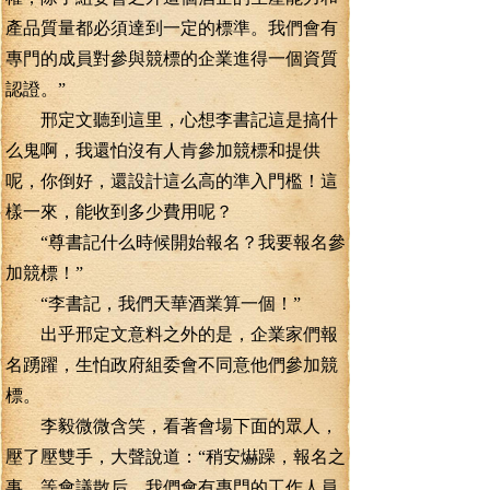
產品質量都必須達到一定的標準。我們會有
專門的成員對參與競標的企業進得一個資質
認證。”
邢定文聽到這里，心想李書記這是搞什
么鬼啊，我還怕沒有人肯參加競標和提供
呢，你倒好，還設計這么高的準入門檻！這
樣一來，能收到多少費用呢？
“尊書記什么時候開始報名？我要報名參
加競標！”
“李書記，我們天華酒業算一個！”
出乎邢定文意料之外的是，企業家們報
名踴躍，生怕政府組委會不同意他們參加競
標。
李毅微微含笑，看著會場下面的眾人，
壓了壓雙手，大聲說道：“稍安爀躁，報名之
事，等會議散后，我們會有專門的工作人員