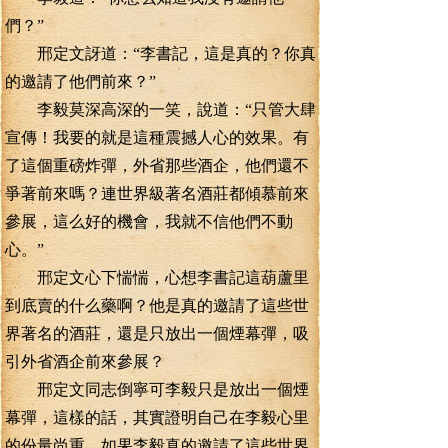
們？”
邢定文訝道：“李書記，這是真的？你真
的邀請了他們前來？”
李毅莫深高深的一笑，說道：“只管大肆
宣傳！我要的就是這種震撼人心的效果。有
了這個重磅炸彈，外省那些酒企，他們還不
爭著前來嗎？連世界級著名酒莊都傾慕前來
參展，這么好的機會，我就不信他們不動
心。”
邢定文心下惴惴，心想李書記這葫蘆里
到底賣的什么藥啊？他是真的邀請了這些世
界著名的酒莊，還是只放出一個煙幕彈，吸
引外省酒企前來參展？
邢定文同志倒寧可李毅只是放出一個煙
幕彈，這樣的話，其實證明自己在李毅心里
的份量尚重，如果李毅真的邀請了這些世界