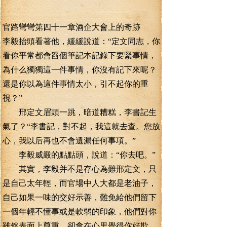
官路彎彎第四十一章酒企大會上的奇跡
李毅抬頭看著他，緩緩說道：“定文同志，你
看你平常都會舀個筆記本記錄下要緊事情，
為什么獨獨這一件事情，你沒有記下來呢？
還是你以為這件事情太小，引不起你的重
視？”
邢定文眉頭一跳，暗道糟糕，李書記生
氣了？“李書記，對不起，我這就去查。您放
心，我以后再也不會遺漏任何事項。”
李毅威嚴的點點頭，說道：“你去吧。”
其實，李毅并不是存心為難邢定文，只
是自己太年輕，而官場中人大都是老油子，
自己如果一味的交好示善，難免給他們留下
一個年輕不懂事或是軟弱的印象，他們對你
雖然表面上尊重，卻會在心里覺得你好欺