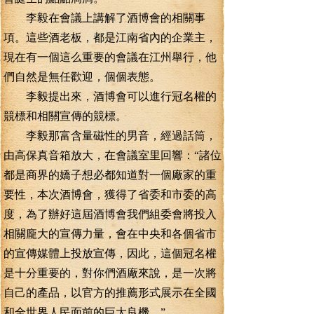
李毅在會議上講解了酒博會的相關事
項。這些酒老板，都是江南省內的企業主，
現在有一個這么重要的會議在江州舉行，他
們自然是無任歡迎，個個表態。
李毅提出來，酒博會可以進行冠名權的
競標和相關宣傳的競標。
李毅那富含量磁性的男音，經過話筒，
由高保真音箱放大，在會議室里回響：“諸位
都是商界的嬌子想必都知道對一個廠家的重
要性，本次酒博會，獲得了省委和市委的高
度，為了辦好這屆酒博會我們組委會將投入
相關龐大的宣傳力量，會在中央和各個省市
的宣傳媒體上投放宣傳，因此，這個冠名權
是十分重要的，對你們酒廠來說，是一次將
自己的產品，以官方的推薦形式展示在全國
和全世界人民面前的巨大良機。”