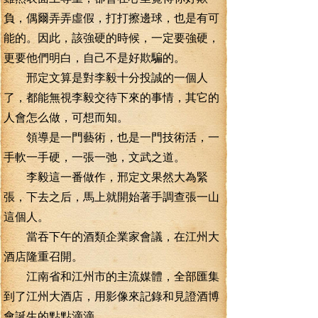
負，偶爾弄弄虛假，打打擦邊球，也是有可
能的。因此，該強硬的時候，一定要強硬，
更要他們明白，自己不是好欺騙的。
邢定文算是對李毅十分投誠的一個人
了，都能無視李毅交待下來的事情，其它的
人會怎么做，可想而知。
領導是一門藝術，也是一門技術活，一
手軟一手硬，一張一弛，文武之道。
李毅這一番做作，邢定文果然大為緊
張，下去之后，馬上就開始著手調查張一山
這個人。
當吞下午的酒類企業家會議，在江州大
酒店隆重召開。
江南省和江州市的主流媒體，全部匯集
到了江州大酒店，用影像來記錄和見證酒博
會誕生的點點滴滴。