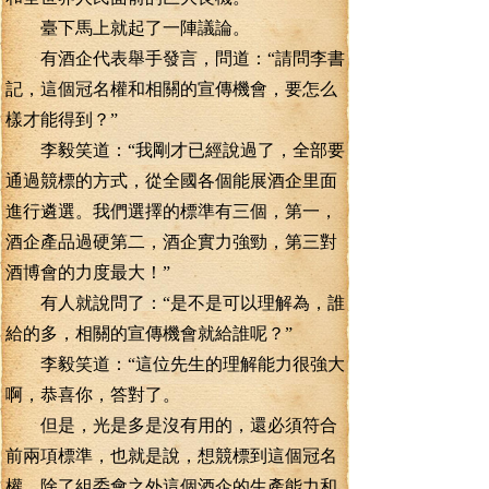
臺下馬上就起了一陣議論。
有酒企代表舉手發言，問道：“請問李書
記，這個冠名權和相關的宣傳機會，要怎么
樣才能得到？”
李毅笑道：“我剛才已經說過了，全部要
通過競標的方式，從全國各個能展酒企里面
進行遴選。我們選擇的標準有三個，第一，
酒企產品過硬第二，酒企實力強勁，第三對
酒博會的力度最大！”
有人就說問了：“是不是可以理解為，誰
給的多，相關的宣傳機會就給誰呢？”
李毅笑道：“這位先生的理解能力很強大
啊，恭喜你，答對了。
但是，光是多是沒有用的，還必須符合
前兩項標準，也就是說，想競標到這個冠名
權，除了組委會之外這個酒企的生產能力和