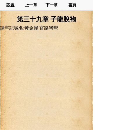
設置
上一章
下一章
書頁
第三十九章 子龍脫袍
請牢記域名:黃金屋 官路彎彎