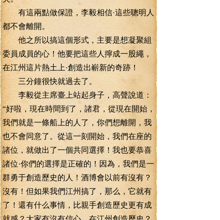
有這兩點做保證，李毅相信·這些聰明人
都不會離開。
他之所以搞這個形式，主要是想凝聚組
委員成員的心！他要把這些人擰成一股繩，
在江州這片熱土上·創造出嶄新的奇跡！
三分鐘很快就過去了。
李毅從主席臺上站起身子，高聲說道：
“好啦，現在時間到了，諸君，從現在開始，
我們就是一條船上的人了，你們想離開，我
也不會同意了。從這一刻開始，我們在座的
諸位，就做出了一個共同選擇！我也要恭喜
諸位·你們的選擇是正確的！因為，我們是一
群勇于創造歷史的人！酒博會以前有沒有？
沒有！但如果我們江州搞了，那么，它就有
了！還有什么事情，比親手創造歷史更有成
就感？大家有沒有信心，在江州創造歷史？