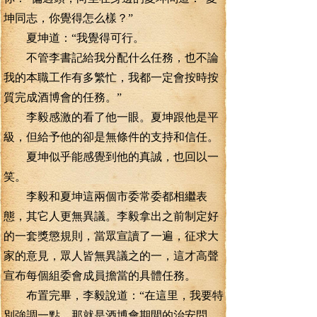
坤同志，你覺得怎么樣？”
夏坤道：“我覺得可行。
不管李書記給我分配什么任務，也不論
我的本職工作有多繁忙，我都一定會按時按
質完成酒博會的任務。”
李毅感激的看了他一眼。夏坤跟他是平
級，但給予他的卻是無條件的支持和信任。
夏坤似乎能感覺到他的真誠，也回以一
笑。
李毅和夏坤這兩個市委常委都相繼表
態，其它人更無異議。李毅拿出之前制定好
的一套獎懲規則，當眾宣讀了一遍，征求大
家的意見，眾人皆無異議之的一，這才高聲
宣布每個組委會成員擔當的具體任務。
布置完畢，李毅說道：“在這里，我要特
別強調一點，那就是酒博會期間的治安問