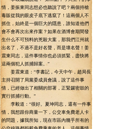
情，姜振東同志想必也聽說了吧？兩個持槍
毒販從我的眼皮子底下逃竄了！這兩個人不
抓住，始終是一個巨大的隱患，誰知道他們
會不會再次出來作案？如果在酒博會期間發
生什么不可預料的兇殺大案，那我們江州就
出名了，不過不是好名聲，而是壞名聲！姜
震東同志，這件事情你也必須抓緊，盡快將
這兩個犯人抓捕歸案。”
姜震東道：“李書記，今天中午，趙局長
主持召開了局黨委成員會議，說了這件事
情，已經做出了相關的部署，正緊鑼密鼓的
實行抓捕行動。”
李毅道：“很好。夏坤同志，還有一件事
情，我想跟你商量一下，公交車免費老人卡
的問題，據我所知，現在市區內幾乎所有的
公交線路都拒載免費乘車的老人，這個事情