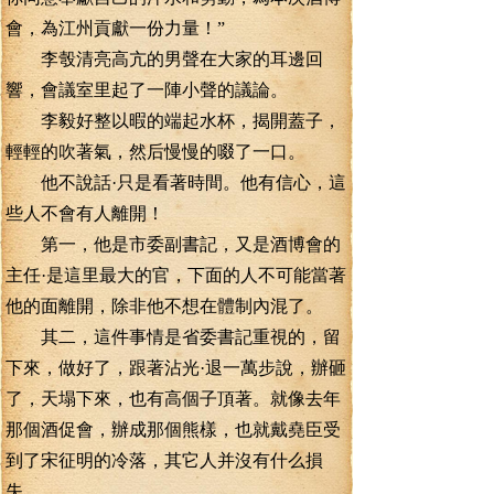
會，為江州貢獻一份力量！”
李彀清亮高亢的男聲在大家的耳邊回
響，會議室里起了一陣小聲的議論。
李毅好整以暇的端起水杯，揭開蓋子，
輕輕的吹著氣，然后慢慢的啜了一口。
他不說話·只是看著時間。他有信心，這
些人不會有人離開！
第一，他是市委副書記，又是酒博會的
主任·是這里最大的官，下面的人不可能當著
他的面離開，除非他不想在體制內混了。
其二，這件事情是省委書記重視的，留
下來，做好了，跟著沾光·退一萬步說，辦砸
了，天塌下來，也有高個子頂著。就像去年
那個酒促會，辦成那個熊樣，也就戴堯臣受
到了宋征明的冷落，其它人并沒有什么損
失。