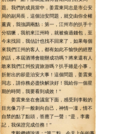
題。我們的成員當中，姜震東同志是市公安
局的副局長，這個治安問題，就交由你全權
薰責，我強調兩點：第一，江州市的扒手十
分猖獗，我初來江州時，就被偷過錢包，至
今未找回，我估計也找不回來了，如果每個
來我們江州的客人，都有如此不愉快的經歷
的話，本屆酒博會能辦成功嗎？將來還有人
敢來我們江州投資旅游嗎？扒手雖是小事，
折射出的卻是治安大事！這個問題，姜震東
同志，請你務必盡快解決好！我給你一個星
期的時間，我要看到成效！”
姜震東坐在會議室下面，感受到李毅的
目光像刀子一般刺向自己，神情一凜，情不
自禁的點了點頭，答應了一聲：“是，李書
記，我保證完成任務！”
李毅繼續說道：“第二點，今天上午的事