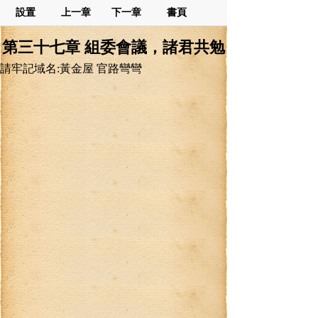
設置
上一章
下一章
書頁
第三十七章 組委會議，諸君共勉
請牢記域名:黃金屋 官路彎彎