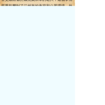
嚴重影響到了江州市的市容和公眾環境，外
來賓客見了這么一幕，我們江州人還有什么
道德素質可言？他們敢跟我們江州人做生意
嗎？”
夏坤道：“這個問題我早就有所耳聞，我
會跟張市長反映，商量出一個行之有效的解
決辦法。”
李毅面對著全場，虎著臉，沉聲說道：
“總而言之，大家回去之后，各部門馬上行動
起來，嚴抓狠打，各級各有關部門主動作
為、密切配合，一定要在酒博會開幕之時，
把一個文明、整潔、衛生、安全、有序的江
州展示在全國客人的面前！哪個環節沒有做
好，出了問題，我一定會依照懲罰條例進行
嚴懲！誰說情都不管用！當前，市委市政府
的主要工作，都要圍繞著酒博會展開，誰敢