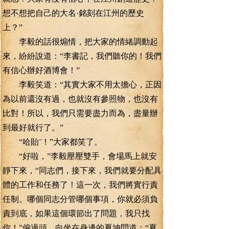
想不想把自己的大名·銘刻在江州的歷史
上？”
李毅的話很煽情，把大家的情緒調動起
來，紛紛說道：“李書記，我們聽你的！我們
有信心辦好酒博會！”
李毅笑道：“其實大家不用太擔心，正因
為以前還沒有過，也就沒有參照物，也沒有
比對！所以，我們只需要盡力而為，盡量辦
到最好就行了。”
“哈貽ˉ！”大家都笑了。
“好啦，”李毅壓壓雙手，會場馬上就安
靜下來，“同志們，接下來，我們就要分配具
體的工作和任務了！這一次，我們將實行責
任制。哪個同志分管哪個事項，你就必須負
責到底，如果這個環節出了問題，我只找
你！”偏過頭，向坐在身邊的夏坤問道：“夏