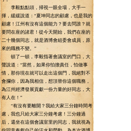
李毅點點頭，掃視一眼全場，大手一
揮，緩緩說道：“夏坤同志的顧慮，也是我的
顧慮！江州有沒有這個能力？要去問誰？就
要問在座的諸君！從今天開始，我們在座的
二十幾個同志，就是酒博會組委會成員，原
來的職務不變。”
頓了一頓，李毅指著會議室的門口，大
聲說道：“當然，如果你怕擔責任，怕做事
情，那你現在就可以走出這個門，我絕對不
會攔你，因為我相信，想頂替你這個職務，
為江州經濟發展貢獻一份力量的好同志，大
有人在！”
“有沒有要離開？我給大家三分鐘時間考
慮，我也只給大家三分鐘考慮！三分鐘過
后，還坐在這個會議室里的同志，我就視為
你同意奉獻自己的汗水和勞動，為本次酒博