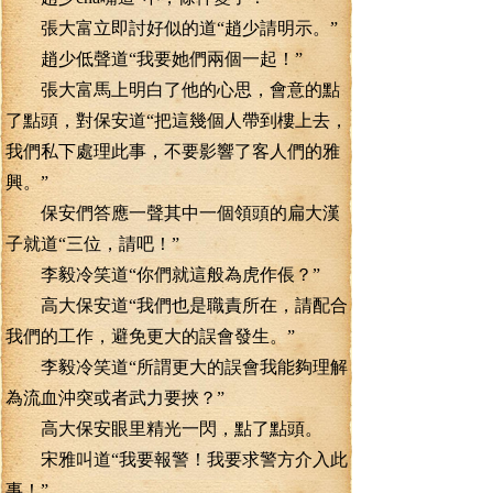
張大富立即討好似的道“趙少請明示。”
趙少低聲道“我要她們兩個一起！”
張大富馬上明白了他的心思，會意的點
了點頭，對保安道“把這幾個人帶到樓上去，
我們私下處理此事，不要影響了客人們的雅
興。”
保安們答應一聲其中一個領頭的扁大漢
子就道“三位，請吧！”
李毅冷笑道“你們就這般為虎作倀？”
高大保安道“我們也是職責所在，請配合
我們的工作，避免更大的誤會發生。”
李毅冷笑道“所謂更大的誤會我能夠理解
為流血沖突或者武力要挾？”
高大保安眼里精光一閃，點了點頭。
宋雅叫道“我要報警！我要求警方介入此
事！”