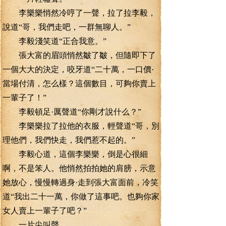
李樂樂悄然冷哼了一聲，拉了拉李毅，
說道“哥，我們走吧，一群無聊人。”
李毅淺笑道“正合我意。”
張大富的眉頭悄然皺了皺，但隨即下了
一個大大的決定，咬牙道“二十萬，一口價·
當場付清，怎么樣？這個數目，可夠你賣上
一輩子了！”
李毅頓足·厲聲道“你剛才說什么？”
李樂樂拉了拉他的衣服，輕聲道“哥，別
理他們，我們快走，我們惹不起的。”
李毅心道，這個李樂樂，倒是心很細
啊，不是笨人。他悄然拍拍她的肩膀，示意
她放心，慢慢轉過身·走到張大富面前，冷笑
道“我出二十一萬，你做了這事吧。也夠你家
女人賣上一輩子了吧？”
一片尖叫聲。