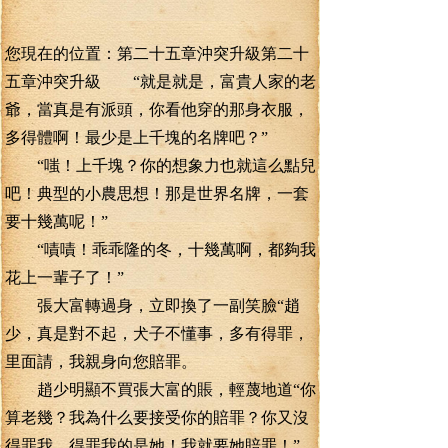
您現在的位置：第二十五章沖突升級第二十
五章沖突升級 “就是就是，富貴人家的老
爺，當真是有派頭，你看他穿的那身衣服，
多得體啊！最少是上千塊的名牌吧？”
“嗤！上千塊？你的想象力也就這么點兒
吧！典型的小農思想！那是世界名牌，一套
要十幾萬呢！”
“嘖嘖！乖乖隆的冬，十幾萬啊，都夠我
花上一輩子了！”
張大富轉過身，立即換了一副笑臉“趙
少，真是對不起，犬子不懂事，多有得罪，
里面請，我親身向您賠罪。
趙少明顯不買張大富的賬，輕蔑地道“你
算老幾？我為什么要接受你的賠罪？你又沒
得罪我，得罪我的是她！我就要她賠罪！”