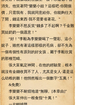
消失。他笑著問“樂樂小姐？這樣吧·你開個
價，只需我有，我就同意給你。你能夠往大
了開，錢這東西·我不需要省著花。”
李樂樂不怒反笑“錢多了不起啊？千金難
買姑奶奶一個愿意！”
“好！”李毅為李樂樂喝了一聲彩。這小
妮子，雖然有著這樣那樣的毛病，卻不失為
一個有個性有原則的好女孩，屬于李毅欣賞
的那種范疇。
張大富氣定神閑，在他的經驗里，根本
就沒有金錢收買不了人，尤其是女人·還是這
么幼稚的雛！他悄然報出一個數字“五萬！”
&免費》
李樂樂不耐煩地道“無聊。[本章由]”
張大富仲出一根食指“十萬！”
一片輕噓聲。