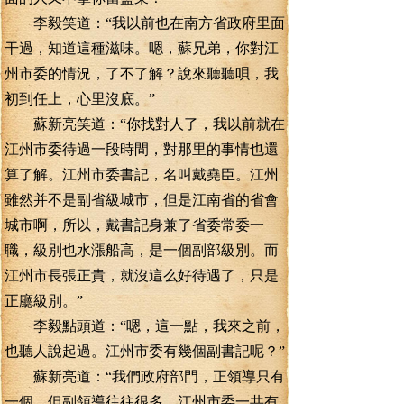
李毅笑道：“我以前也在南方省政府里面
干過，知道這種滋味。嗯，蘇兄弟，你對江
州市委的情況，了不了解？說來聽聽唄，我
初到任上，心里沒底。”
蘇新亮笑道：“你找對人了，我以前就在
江州市委待過一段時間，對那里的事情也還
算了解。江州市委書記，名叫戴堯臣。江州
雖然并不是副省級城市，但是江南省的省會
城市啊，所以，戴書記身兼了省委常委一
職，級別也水漲船高，是一個副部級別。而
江州市長張正貴，就沒這么好待遇了，只是
正廳級別。”
李毅點頭道：“嗯，這一點，我來之前，
也聽人說起過。江州市委有幾個副書記呢？”
蘇新亮道：“我們政府部門，正領導只有
一個，但副領導往往很多，江州市委一共有