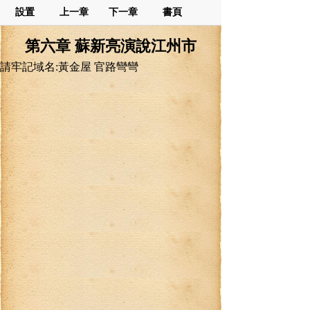
設置
上一章
下一章
書頁
第六章 蘇新亮演說江州市
請牢記域名:黃金屋 官路彎彎