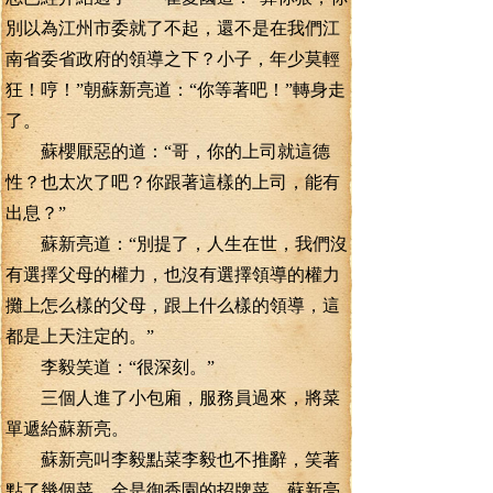
別以為江州市委就了不起，還不是在我們江
南省委省政府的領導之下？小子，年少莫輕
狂！哼！”朝蘇新亮道：“你等著吧！”轉身走
了。
蘇櫻厭惡的道：“哥，你的上司就這德
性？也太次了吧？你跟著這樣的上司，能有
出息？”
蘇新亮道：“別提了，人生在世，我們沒
有選擇父母的權力，也沒有選擇領導的權力
攤上怎么樣的父母，跟上什么樣的領導，這
都是上天注定的。”
李毅笑道：“很深刻。”
三個人進了小包廂，服務員過來，將菜
單遞給蘇新亮。
蘇新亮叫李毅點菜李毅也不推辭，笑著
點了幾個菜，全是御香園的招牌菜。蘇新亮