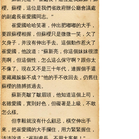
櫻。蘇櫻，這位是我們省政府辦公廳會議處
的副處長崔愛國同志。”
崔愛國哈哈笑著，仲出肥嘟嘟的大手，
要跟蘇櫻相握，但蘇櫻只是微微一笑，欠了
欠身子，并沒有伸出手去。這個動作惹火了
崔愛國，他說道：“蘇新亮，你這個妹妹很漂
亮啊，但這個性，怎么這么保守啊？跟你太
不像了。現在又不是三十年代，連握個手還
要藏藏躲躲不成？”他的手不收回去，仍舊往
蘇櫻的胳膊抓過去。
蘇新亮皺了皺眉頭，他知道這個上司，
名雖愛國，實則好色，但礙著是上級，不敢
怎么樣。
但李毅就沒有什么顧忌，橫空伸出手
來，把崔愛國的大手攔住，用力緊緊握住，
淡淡說道：“崔副處長，不用太客氣！”