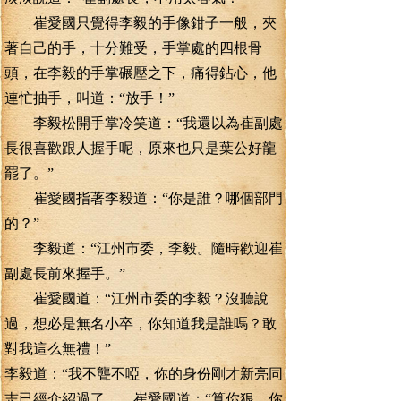
崔愛國只覺得李毅的手像鉗子一般，夾
著自己的手，十分難受，手掌處的四根骨
頭，在李毅的手掌碾壓之下，痛得鉆心，他
連忙抽手，叫道：“放手！”
李毅松開手掌冷笑道：“我還以為崔副處
長很喜歡跟人握手呢，原來也只是葉公好龍
罷了。”
崔愛國指著李毅道：“你是誰？哪個部門
的？”
李毅道：“江州市委，李毅。隨時歡迎崔
副處長前來握手。”
崔愛國道：“江州市委的李毅？沒聽說
過，想必是無名小卒，你知道我是誰嗎？敢
對我這么無禮！”
李毅道：“我不聾不啞，你的身份剛才新亮同
志已經介紹過了 崔愛國道：“算你狠，你