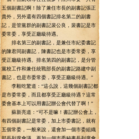
五個副書記啊！除了兼任市長的副書記張正
貴外，另外還有四個書記排名第二的副書
記，是管黨群的副書記裴公良，裴書記是市
委常委，享受正廳級待遇。
排名第三的副書記，是兼任市紀委書記
的陳君同副書記，陳書記也是市委常委，享
受正廳級待遇。排名第四的副書記，是分管
黨校工作和兼任統戰部長的副書記路建中副
書記，也是市委常委，享受正廳級待遇。”
李毅吃驚道：“這么說，這幾個副書記都
是市委常委，而且都享受正廳級待遇？這常
委會基本上可以用書記辦公會代替了啊！”
蘇新亮道：“可不是嘛！書記辦公會上，
有四個副書記是常委，加上市委書記，就有
五個常委，一般來說，還會加一個市委組織
部長列席會議，再加一個市委秘書長列席會