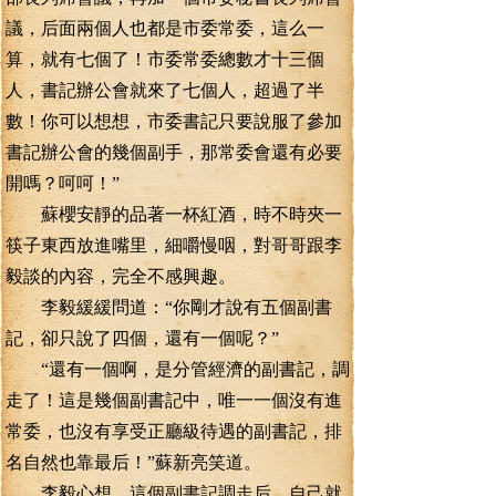
議，后面兩個人也都是市委常委，這么一
算，就有七個了！市委常委總數才十三個
人，書記辦公會就來了七個人，超過了半
數！你可以想想，市委書記只要說服了參加
書記辦公會的幾個副手，那常委會還有必要
開嗎？呵呵！”
蘇櫻安靜的品著一杯紅酒，時不時夾一
筷子東西放進嘴里，細嚼慢咽，對哥哥跟李
毅談的內容，完全不感興趣。
李毅緩緩問道：“你剛才說有五個副書
記，卻只說了四個，還有一個呢？”
“還有一個啊，是分管經濟的副書記，調
走了！這是幾個副書記中，唯一一個沒有進
常委，也沒有享受正廳級待遇的副書記，排
名自然也靠最后！”蘇新亮笑道。
李毅心想，這個副書記調走后，自己就