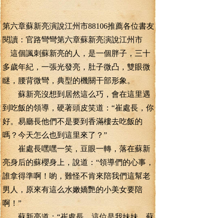
第六章蘇新亮演說江州市88106推薦各位書友
閱讀：官路彎彎第六章蘇新亮演說江州市
這個諷刺蘇新亮的人，是一個胖子，三十
多歲年紀，一張光發亮，肚子微凸，雙眼微
瞇，腰背微彎，典型的機關干部形象。
蘇新亮沒想到居然這么巧，會在這里遇
到吃飯的領導，硬著頭皮笑道：“崔處長，你
好。易廳長他們不是要到香滿樓去吃飯的
嗎？今天怎么也到這里來了？”
崔處長嘿嘿一笑，豆眼一轉，落在蘇新
亮身后的蘇櫻身上，說道：“領導們的心事，
誰拿得準啊！喲，難怪不肯來陪我們這幫老
男人，原來有這么水嫩嬌艷的小美女要陪
啊！”
蘇新亮道：“崔處長，這位是我妹妹，蘇