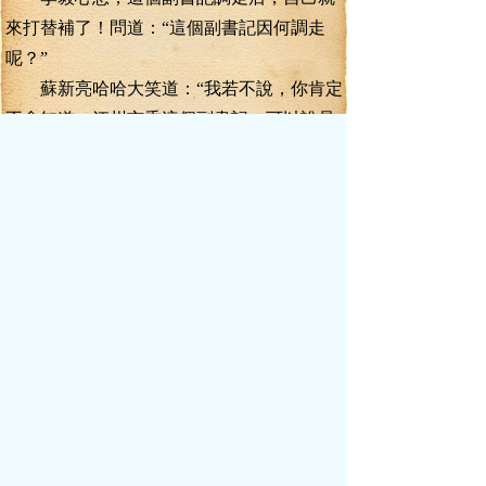
來打替補了！問道：“這個副書記因何調走
呢？”
蘇新亮哈哈大笑道：“我若不說，你肯定
不會知道。江州市委這個副書記，可以說是
整個江州最尷尬最無權的官職了！”
李毅聽得一愣，心想自己就是來做這個
無權的尷尬官？
“新亮，怎么可能啊，市委副書記，就算
沒有享受正廳待遇，也沒有入常委，但畢竟
是一個副廳級大員，又是分管經濟這一塊，
怎么可能手中無權呢？大家分工明確，井水
不犯河水，又有什么好尷尬的呢？”
蘇新亮夾了一片醬牛肉放進嘴里，笑
道：“你聽我慢慢道來！”
按相關規定，黨管經濟主要是統攬經濟
發展戰略和目標等“大局”。