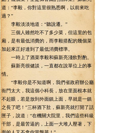
道：“李毅，你對這里很熟悉啊，以前來吃
過？”
李毅淡淡地道：“聽說遷。”
三個人雖然吃不了多少菜，但這里的包
廂，是有最低消費的，而李毅搭配的幾個菜
加起來正好達到了最低消費標準。
一時上了酒菜李毅和蘇新亮淺飲對酌。
蘇新亮很健談，一直都在說單位上的事
情。
“李毅你是不知道啊，我們省政府辦公廳
衙門太大，我這個小科長，放在里面根本就
不起眼，若是放到外面鎮上面，早就是一鎮
之長了吧！”三杯酒下肚，蘇新亮就打開了話
匣子，說道：“在機關大院里，我們這些科級
干部，是最苦逼的，上面一大堆人壓著，下
面的人又不拿你當盤菜！”